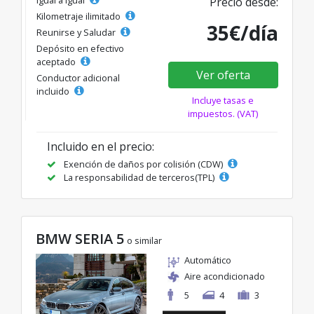
Precio desde:
Kilometraje ilimitado
35€/día
Reunirse y Saludar
Depósito en efectivo
aceptado
Ver oferta
Conductor adicional
incluido
Incluye tasas e
impuestos. (VAT)
Incluido en el precio:
Exención de daños por colisión (CDW)
La responsabilidad de terceros(TPL)
BMW SERIA 5
o similar
Automático
Aire acondicionado
5
4
3