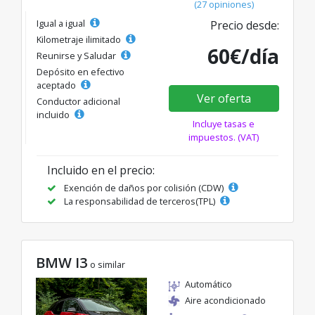
(27 opiniones)
Igual a igual
Precio desde:
Kilometraje ilimitado
60€/día
Reunirse y Saludar
Depósito en efectivo
aceptado
Ver oferta
Conductor adicional
incluido
Incluye tasas e
impuestos. (VAT)
Incluido en el precio:
Exención de daños por colisión (CDW)
La responsabilidad de terceros(TPL)
BMW I3
o similar
Automático
Aire acondicionado