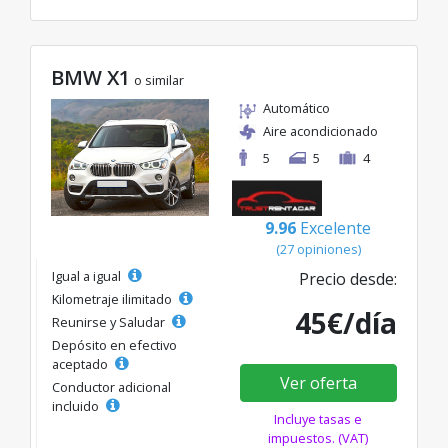
BMW X1
o similar
Automático
Aire acondicionado
5
5
4
9.96
Excelente
(27 opiniones)
Igual a igual
Precio desde:
Kilometraje ilimitado
45€/día
Reunirse y Saludar
Depósito en efectivo
aceptado
Ver oferta
Conductor adicional
incluido
Incluye tasas e
impuestos. (VAT)