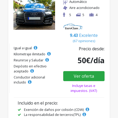
Automático
Aire acondicionado
5
5
4
9.43
Excelente
(67 opiniones)
Igual a igual
Precio desde:
Kilometraje ilimitado
50€/día
Reunirse y Saludar
Depósito en efectivo
aceptado
Ver oferta
Conductor adicional
incluido
Incluye tasas e
impuestos. (VAT)
Incluido en el precio:
Exención de daños por colisión (CDW)
La responsabilidad de terceros(TPL)