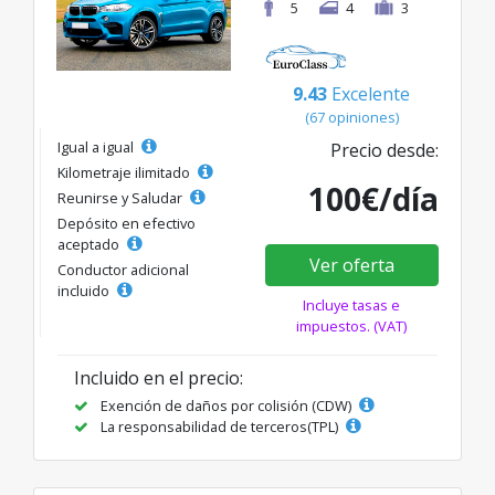
5
4
3
9.43
Excelente
(67 opiniones)
Igual a igual
Precio desde:
Kilometraje ilimitado
100€/día
Reunirse y Saludar
Depósito en efectivo
aceptado
Ver oferta
Conductor adicional
incluido
Incluye tasas e
impuestos. (VAT)
Incluido en el precio:
Exención de daños por colisión (CDW)
La responsabilidad de terceros(TPL)