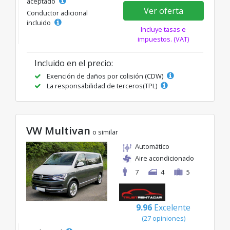
aceptado
Ver oferta
Conductor adicional
incluido
Incluye tasas e
impuestos. (VAT)
Incluido en el precio:
Exención de daños por colisión (CDW)
La responsabilidad de terceros(TPL)
VW Multivan
o similar
Automático
Aire acondicionado
7
4
5
9.96
Excelente
(27 opiniones)