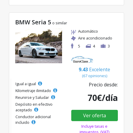
BMW Seria 5
o similar
Automático
Aire acondicionado
5
4
3
9.43
Excelente
(67 opiniones)
Igual a igual
Precio desde:
Kilometraje ilimitado
70€/día
Reunirse y Saludar
Depósito en efectivo
aceptado
Ver oferta
Conductor adicional
incluido
Incluye tasas e
impuestos. (VAT)