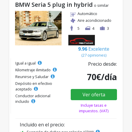
BMW Seria 5 plug in hybrid
o similar
Automático
Aire acondicionado
5
4
3
9.96
Excelente
(27 opiniones)
Igual a igual
Precio desde:
Kilometraje ilimitado
70€/día
Reunirse y Saludar
Depósito en efectivo
aceptado
Ver oferta
Conductor adicional
incluido
Incluye tasas e
impuestos. (VAT)
Incluido en el precio:
Exención de daños por colisión (CDW)