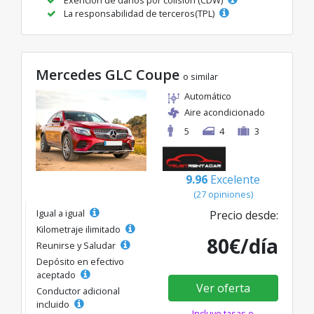
La responsabilidad de terceros(TPL)
Mercedes GLC Coupe
o similar
Automático
Aire acondicionado
5
4
3
9.96
Excelente
(27 opiniones)
Igual a igual
Precio desde:
Kilometraje ilimitado
80€/día
Reunirse y Saludar
Depósito en efectivo
aceptado
Ver oferta
Conductor adicional
incluido
Incluye tasas e