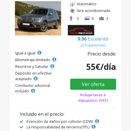
Automático
Aire acondicionado
5
4
3
9.96
Excelente
(27 opiniones)
Igual a igual
Precio desde:
Kilometraje ilimitado
55€/día
Reunirse y Saludar
Depósito en efectivo
aceptado
Ver oferta
Conductor adicional
incluido
Incluye tasas e
impuestos. (VAT)
Incluido en el precio:
Exención de daños por colisión (CDW)
La responsabilidad de terceros(TPL)