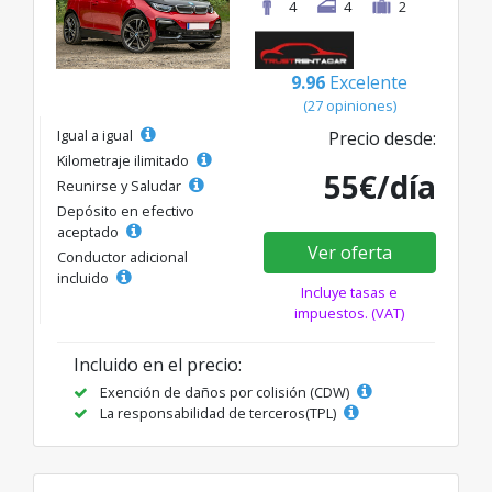
4
4
2
9.96
Excelente
(27 opiniones)
Igual a igual
Precio desde:
Kilometraje ilimitado
55€/día
Reunirse y Saludar
Depósito en efectivo
aceptado
Ver oferta
Conductor adicional
incluido
Incluye tasas e
impuestos. (VAT)
Incluido en el precio:
Exención de daños por colisión (CDW)
La responsabilidad de terceros(TPL)