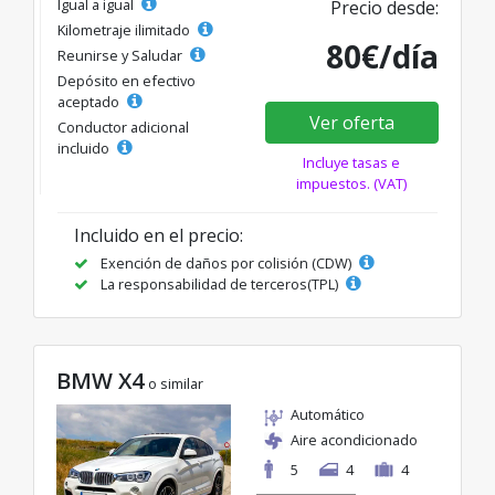
Igual a igual
Precio desde:
Kilometraje ilimitado
80€/día
Reunirse y Saludar
Depósito en efectivo
aceptado
Ver oferta
Conductor adicional
incluido
Incluye tasas e
impuestos. (VAT)
Incluido en el precio:
Exención de daños por colisión (CDW)
La responsabilidad de terceros(TPL)
BMW X4
o similar
Automático
Aire acondicionado
5
4
4