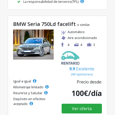
La responsabilidad de terceros(TPL)
BMW Seria 750Ld facelift
o similar
Automático
Aire acondicionado
4
4
3
9.9
Excelente
(49 opiniones)
Igual a igual
Precio desde:
Kilometraje limitado
100€/día
Reunirse y Saludar
Depósito en efectivo
aceptado
Ver oferta