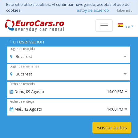
Este sitio utiliza cookies. Al continuar navegando, aceptas el uso de
cookies.
estoy de acuerdo
Saber más
ES
Tu reservacion
Lugar de recogida
Bucarest
Lugar de enseñanza
Bucarest
Fecha de recogida
Dom.,
09
Agosto
14:00 PM
Fecha de entrega
Mié.,
12
Agosto
14:00 PM
Buscar autos