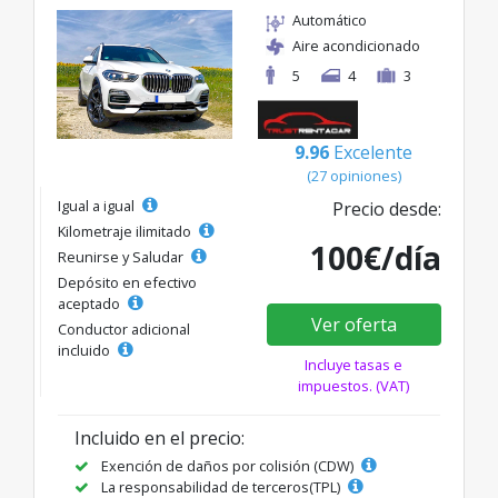
Automático
Aire acondicionado
5
4
3
9.96
Excelente
(27 opiniones)
Igual a igual
Precio desde:
Kilometraje ilimitado
100€/día
Reunirse y Saludar
Depósito en efectivo
aceptado
Ver oferta
Conductor adicional
incluido
Incluye tasas e
impuestos. (VAT)
Incluido en el precio:
Exención de daños por colisión (CDW)
La responsabilidad de terceros(TPL)