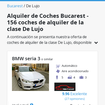
Bucarest
/ De Lujo
Alquiler de Coches Bucarest -
156 coches de alquiler de la
clase De Lujo
A continuación se presenta nuestra oferta de
coches de alquiler de la clase De Lujo, disponible
en Bucarest. De un total de 156 vehículos en
esta ubicación, puedes elegir el modelo ideal de
BMW seria 3
la categoría seleccionada, con tarifas excelentes
o similar
desde solo 32€/día.
Automático
Aire acondicionado
5
4
3
9.96
Excelente
(27 opiniones)
Igual a igual