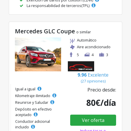
La responsabilidad de terceros(TPL)
Mercedes GLC Coupe
o similar
Automático
Aire acondicionado
5
4
3
9.96
Excelente
(27 opiniones)
Igual a igual
Precio desde:
Kilometraje ilimitado
80€/día
Reunirse y Saludar
Depósito en efectivo
aceptado
Ver oferta
Conductor adicional
incluido
Incluye tasas e