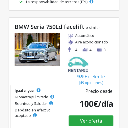
La responsabilidad de terceros(TPL)
BMW Seria 750Ld facelift
o similar
Automático
Aire acondicionado
4
4
3
9.9
Excelente
(49 opiniones)
Igual a igual
Precio desde:
Kilometraje limitado
100€/día
Reunirse y Saludar
Depósito en efectivo
aceptado
Ver oferta