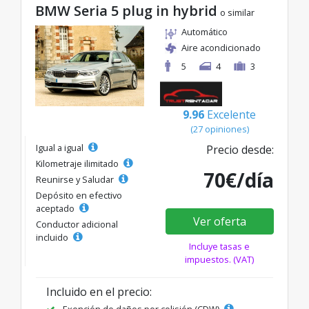
BMW Seria 5 plug in hybrid
o similar
Automático
Aire acondicionado
5
4
3
9.96
Excelente
(27 opiniones)
Igual a igual
Precio desde:
Kilometraje ilimitado
70€/día
Reunirse y Saludar
Depósito en efectivo
aceptado
Ver oferta
Conductor adicional
incluido
Incluye tasas e
impuestos. (VAT)
Incluido en el precio:
Exención de daños por colisión (CDW)