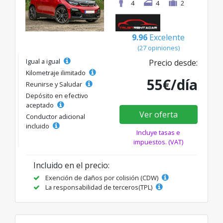
4
4
2
9.96
Excelente
(27 opiniones)
Igual a igual
Precio desde:
Kilometraje ilimitado
55€/día
Reunirse y Saludar
Depósito en efectivo
aceptado
Ver oferta
Conductor adicional
incluido
Incluye tasas e
impuestos. (VAT)
Incluido en el precio:
Exención de daños por colisión (CDW)
La responsabilidad de terceros(TPL)