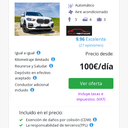
Automático
Aire acondicionado
5
4
3
9.96
Excelente
(27 opiniones)
Igual a igual
Precio desde:
Kilometraje ilimitado
100€/día
Reunirse y Saludar
Depósito en efectivo
aceptado
Ver oferta
Conductor adicional
incluido
Incluye tasas e
impuestos. (VAT)
Incluido en el precio:
Exención de daños por colisión (CDW)
La responsabilidad de terceros(TPL)