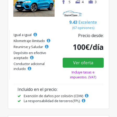
5
4
3
9.43
Excelente
(67 opiniones)
Igual a igual
Precio desde:
Kilometraje ilimitado
100€/día
Reunirse y Saludar
Depósito en efectivo
aceptado
Ver oferta
Conductor adicional
incluido
Incluye tasas e
impuestos. (VAT)
Incluido en el precio:
Exención de daños por colisión (CDW)
La responsabilidad de terceros(TPL)