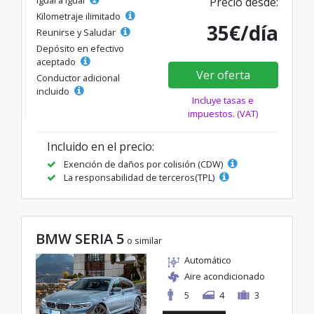
Precio desde:
Kilometraje ilimitado
35€/día
Reunirse y Saludar
Depósito en efectivo
aceptado
Ver oferta
Conductor adicional
incluido
Incluye tasas e
impuestos. (VAT)
Incluido en el precio:
Exención de daños por colisión (CDW)
La responsabilidad de terceros(TPL)
BMW SERIA 5
o similar
Automático
Aire acondicionado
5
4
3