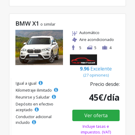
BMW X1
o similar
Automático
Aire acondicionado
5
5
4
9.96
Excelente
(27 opiniones)
Igual a igual
Precio desde:
Kilometraje ilimitado
45€/día
Reunirse y Saludar
Depósito en efectivo
aceptado
Ver oferta
Conductor adicional
incluido
Incluye tasas e
impuestos. (VAT)