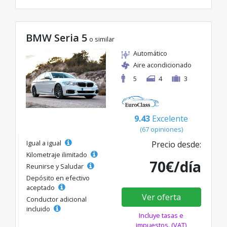
BMW Seria 5
o similar
Automático
Aire acondicionado
5
4
3
9.43
Excelente
(67 opiniones)
Igual a igual
Precio desde:
Kilometraje ilimitado
70€/día
Reunirse y Saludar
Depósito en efectivo
aceptado
Ver oferta
Conductor adicional
incluido
Incluye tasas e
impuestos. (VAT)