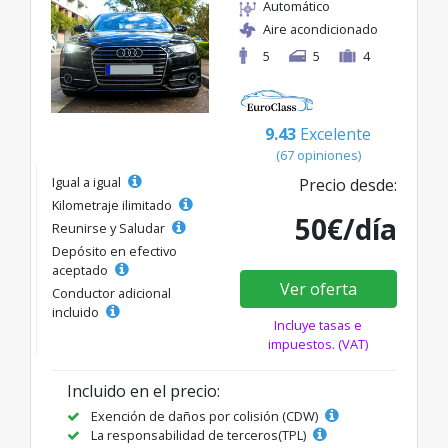
Automático
Aire acondicionado
5
5
4
9.43
Excelente
(67 opiniones)
Igual a igual
Precio desde:
Kilometraje ilimitado
50€/día
Reunirse y Saludar
Depósito en efectivo
aceptado
Ver oferta
Conductor adicional
incluido
Incluye tasas e
impuestos. (VAT)
Incluido en el precio:
Exención de daños por colisión (CDW)
La responsabilidad de terceros(TPL)