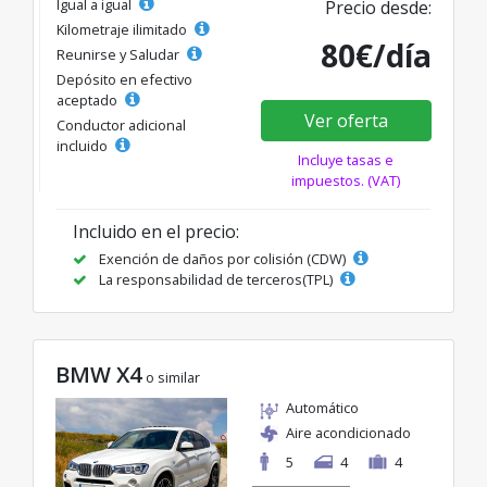
Igual a igual
Precio desde:
Kilometraje ilimitado
80€/día
Reunirse y Saludar
Depósito en efectivo
aceptado
Ver oferta
Conductor adicional
incluido
Incluye tasas e
impuestos. (VAT)
Incluido en el precio:
Exención de daños por colisión (CDW)
La responsabilidad de terceros(TPL)
BMW X4
o similar
Automático
Aire acondicionado
5
4
4