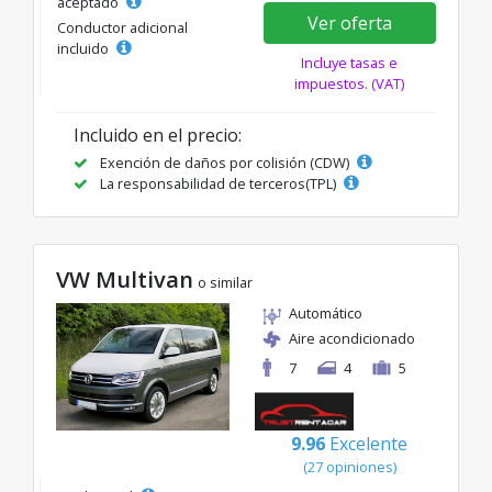
aceptado
Ver oferta
Conductor adicional
incluido
Incluye tasas e
impuestos. (VAT)
Incluido en el precio:
Exención de daños por colisión (CDW)
La responsabilidad de terceros(TPL)
VW Multivan
o similar
Automático
Aire acondicionado
7
4
5
9.96
Excelente
(27 opiniones)