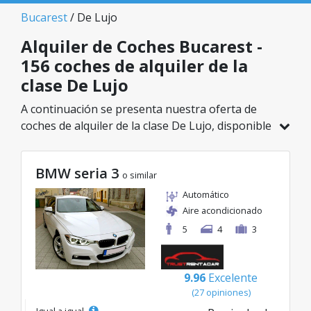
Bucarest
/ De Lujo
Alquiler de Coches Bucarest -
156 coches de alquiler de la
clase De Lujo
A continuación se presenta nuestra oferta de
coches de alquiler de la clase De Lujo, disponible
en Bucarest. De un total de 156 vehículos en
esta ubicación, puedes elegir el modelo ideal de
BMW seria 3
la categoría seleccionada, con tarifas excelentes
o similar
desde solo 32€/día.
Automático
Aire acondicionado
5
4
3
9.96
Excelente
(27 opiniones)
Igual a igual