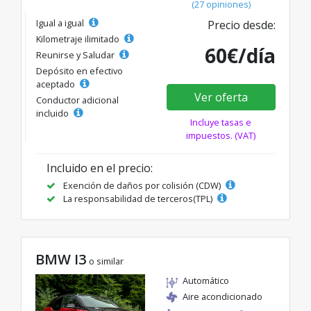
(27 opiniones)
Igual a igual
Precio desde:
Kilometraje ilimitado
60€/día
Reunirse y Saludar
Depósito en efectivo
aceptado
Ver oferta
Conductor adicional
incluido
Incluye tasas e
impuestos. (VAT)
Incluido en el precio:
Exención de daños por colisión (CDW)
La responsabilidad de terceros(TPL)
BMW I3
o similar
Automático
Aire acondicionado