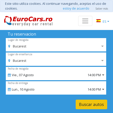
Este sitio utiliza cookies. Al continuar navegando, aceptas el uso de
cookies.
estoy de acuerdo
Saber más
ES
Tu reservacion
Lugar de recogida
Bucarest
Lugar de enseñanza
Bucarest
Fecha de recogida
Vie.,
07
Agosto
14:00 PM
Fecha de entrega
Lun.,
10
Agosto
14:00 PM
Buscar autos