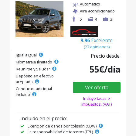
Automático
Aire acondicionado
5
4
3
9.96
Excelente
(27 opiniones)
Igual a igual
Precio desde:
Kilometraje ilimitado
55€/día
Reunirse y Saludar
Depósito en efectivo
aceptado
Ver oferta
Conductor adicional
incluido
Incluye tasas e
impuestos. (VAT)
Incluido en el precio:
Exención de daños por colisión (CDW)
La responsabilidad de terceros(TPL)