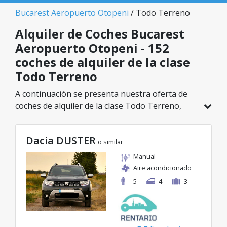
Bucarest Aeropuerto Otopeni
/ Todo Terreno
Alquiler de Coches Bucarest
Aeropuerto Otopeni - 152
coches de alquiler de la clase
Todo Terreno
A continuación se presenta nuestra oferta de
coches de alquiler de la clase Todo Terreno,
disponible en Bucarest Aeropuerto Otopeni. De
un total de 152 vehículos en esta ubicación,
Dacia DUSTER
puedes elegir el modelo ideal de la categoría
o similar
seleccionada, con tarifas excelentes desde solo
Manual
29€/día.
Aire acondicionado
5
4
3