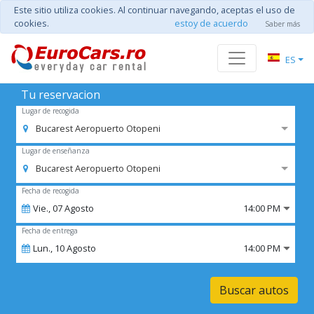
Este sitio utiliza cookies. Al continuar navegando, aceptas el uso de
cookies.
estoy de acuerdo
Saber más
ES
Tu reservacion
Lugar de recogida
Bucarest Aeropuerto Otopeni
Lugar de enseñanza
Bucarest Aeropuerto Otopeni
Fecha de recogida
Vie.,
07
Agosto
14:00 PM
Fecha de entrega
Lun.,
10
Agosto
14:00 PM
Buscar autos