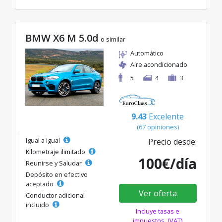
BMW X6 M 5.0d
o similar
Automático
Aire acondicionado
5
4
3
9.43
Excelente
(67 opiniones)
Igual a igual
Precio desde:
Kilometraje ilimitado
100€/día
Reunirse y Saludar
Depósito en efectivo
aceptado
Ver oferta
Conductor adicional
incluido
Incluye tasas e
impuestos. (VAT)