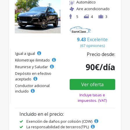
Automático
Aire acondicionado
5
4
3
9.43
Excelente
(67 opiniones)
Igual a igual
Precio desde:
Kilometraje ilimitado
90€/día
Reunirse y Saludar
Depósito en efectivo
aceptado
Ver oferta
Conductor adicional
incluido
Incluye tasas e
impuestos. (VAT)
Incluido en el precio:
Exención de daños por colisión (CDW)
La responsabilidad de terceros(TPL)