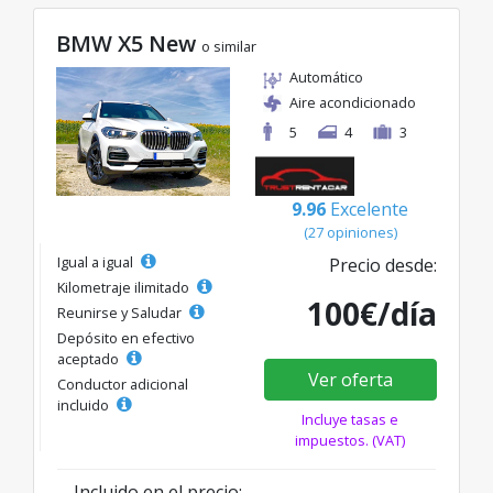
BMW X5 New
o similar
Automático
Aire acondicionado
5
4
3
9.96
Excelente
(27 opiniones)
Igual a igual
Precio desde:
Kilometraje ilimitado
100€/día
Reunirse y Saludar
Depósito en efectivo
aceptado
Ver oferta
Conductor adicional
incluido
Incluye tasas e
impuestos. (VAT)
Incluido en el precio: