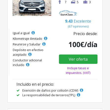
7
5
3
9.43
Excelente
(67 opiniones)
Igual a igual
Precio desde:
Kilometraje ilimitado
100€/día
Reunirse y Saludar
Depósito en efectivo
aceptado
Ver oferta
Conductor adicional
incluido
Incluye tasas e
impuestos. (VAT)
Incluido en el precio:
Exención de daños por colisión (CDW)
La responsabilidad de terceros(TPL)