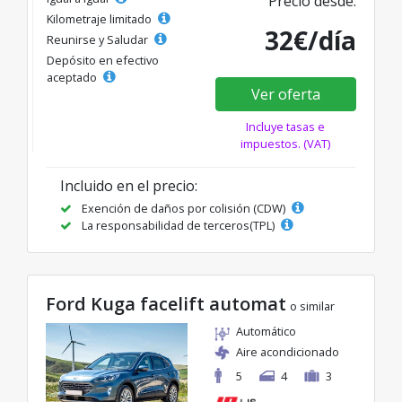
Precio desde:
Kilometraje limitado
32€/día
Reunirse y Saludar
Depósito en efectivo
aceptado
Ver oferta
Incluye tasas e
impuestos. (VAT)
Incluido en el precio:
Exención de daños por colisión (CDW)
La responsabilidad de terceros(TPL)
Ford Kuga facelift automat
o similar
Automático
Aire acondicionado
5
4
3