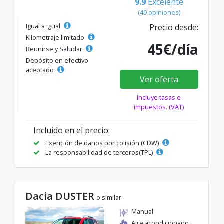
9.9
Excelente
(49 opiniones)
Igual a igual
Precio desde:
Kilometraje limitado
45€/día
Reunirse y Saludar
Depósito en efectivo
aceptado
Ver oferta
Incluye tasas e
impuestos. (VAT)
Incluido en el precio:
Exención de daños por colisión (CDW)
La responsabilidad de terceros(TPL)
Dacia DUSTER
o similar
Manual
Aire acondicionado