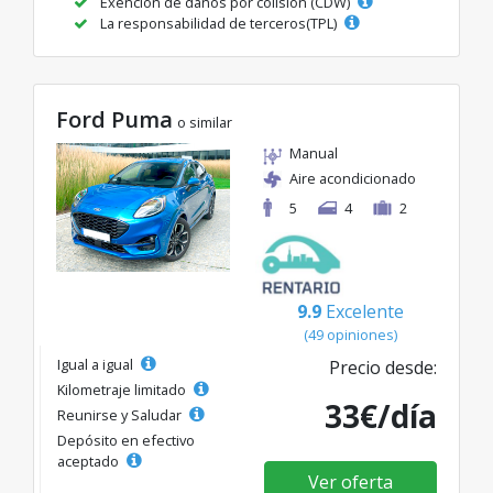
Exención de daños por colisión (CDW)
La responsabilidad de terceros(TPL)
Ford Puma
o similar
Manual
Aire acondicionado
5
4
2
9.9
Excelente
(49 opiniones)
Igual a igual
Precio desde:
Kilometraje limitado
33€/día
Reunirse y Saludar
Depósito en efectivo
aceptado
Ver oferta