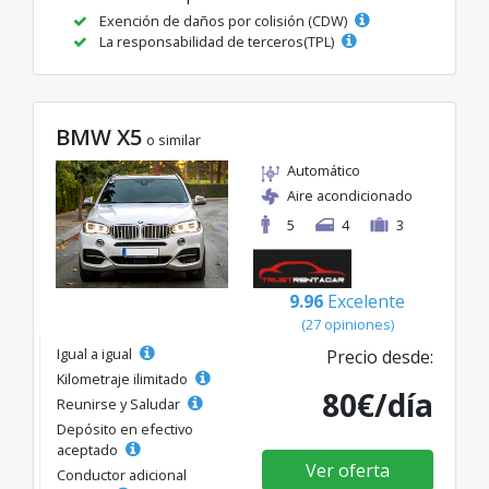
Exención de daños por colisión (CDW)
La responsabilidad de terceros(TPL)
BMW X5
o similar
Automático
Aire acondicionado
5
4
3
9.96
Excelente
(27 opiniones)
Igual a igual
Precio desde:
Kilometraje ilimitado
80€/día
Reunirse y Saludar
Depósito en efectivo
aceptado
Ver oferta
Conductor adicional