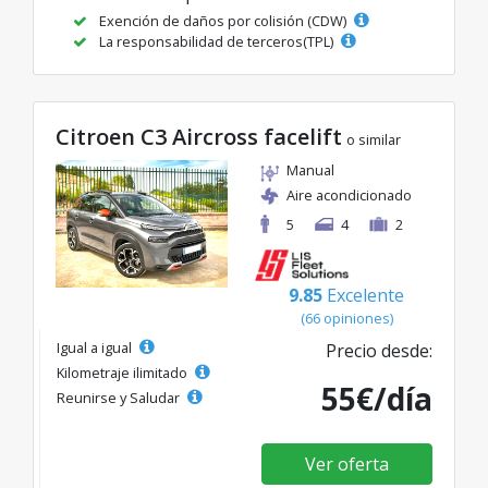
Exención de daños por colisión (CDW)
La responsabilidad de terceros(TPL)
Citroen C3 Aircross facelift
o similar
Manual
Aire acondicionado
5
4
2
9.85
Excelente
(66 opiniones)
Igual a igual
Precio desde:
Kilometraje ilimitado
55€/día
Reunirse y Saludar
Ver oferta