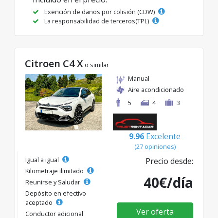
Exención de daños por colisión (CDW)
La responsabilidad de terceros(TPL)
Citroen C4 X
o similar
Manual
Aire acondicionado
5
4
3
9.96
Excelente
(27 opiniones)
Igual a igual
Precio desde:
Kilometraje ilimitado
40€/día
Reunirse y Saludar
Depósito en efectivo
aceptado
Ver oferta
Conductor adicional