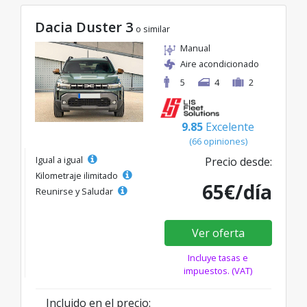
Dacia Duster 3
o similar
Manual
Aire acondicionado
5
4
2
9.85
Excelente
(66 opiniones)
Igual a igual
Precio desde:
Kilometraje ilimitado
65€/día
Reunirse y Saludar
Ver oferta
Incluye tasas e
impuestos. (VAT)
Incluido en el precio: