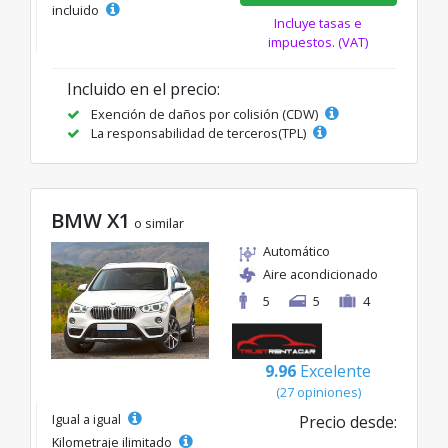
incluido
Incluye tasas e
impuestos. (VAT)
Incluido en el precio:
Exención de daños por colisión (CDW)
La responsabilidad de terceros(TPL)
BMW X1
o similar
Automático
Aire acondicionado
5
5
4
9.96
Excelente
(27 opiniones)
Igual a igual
Precio desde:
Kilometraje ilimitado