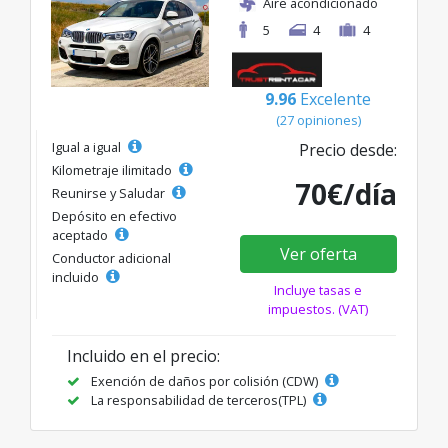
Aire acondicionado
5
4
4
9.96
Excelente
(27 opiniones)
Igual a igual
Precio desde:
Kilometraje ilimitado
70€/día
Reunirse y Saludar
Depósito en efectivo
aceptado
Ver oferta
Conductor adicional
incluido
Incluye tasas e
impuestos. (VAT)
Incluido en el precio:
Exención de daños por colisión (CDW)
La responsabilidad de terceros(TPL)