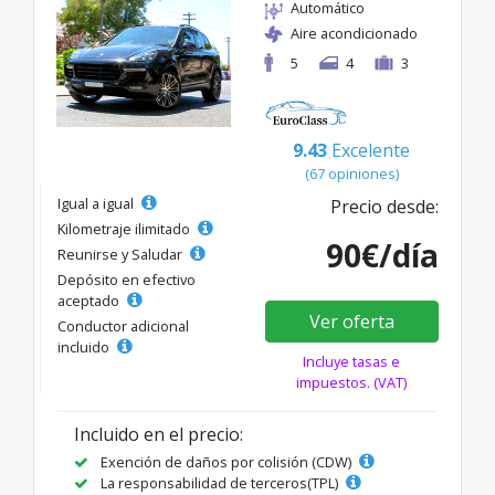
Automático
Aire acondicionado
5
4
3
9.43
Excelente
(67 opiniones)
Igual a igual
Precio desde:
Kilometraje ilimitado
90€/día
Reunirse y Saludar
Depósito en efectivo
aceptado
Ver oferta
Conductor adicional
incluido
Incluye tasas e
impuestos. (VAT)
Incluido en el precio:
Exención de daños por colisión (CDW)
La responsabilidad de terceros(TPL)