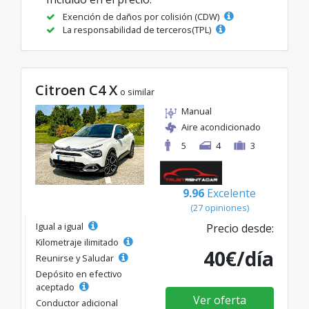
Exención de daños por colisión (CDW)
La responsabilidad de terceros(TPL)
Citroen C4 X
o similar
Manual
Aire acondicionado
5
4
3
9.96
Excelente
(27 opiniones)
Igual a igual
Precio desde:
Kilometraje ilimitado
40€/día
Reunirse y Saludar
Depósito en efectivo
aceptado
Ver oferta
Conductor adicional