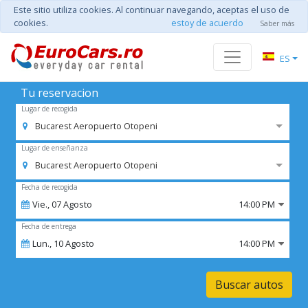
Este sitio utiliza cookies. Al continuar navegando, aceptas el uso de
cookies.
estoy de acuerdo
Saber más
ES
Tu reservacion
Lugar de recogida
Bucarest Aeropuerto Otopeni
Lugar de enseñanza
Bucarest Aeropuerto Otopeni
Fecha de recogida
Vie.,
07
Agosto
14:00 PM
Fecha de entrega
Lun.,
10
Agosto
14:00 PM
Buscar autos