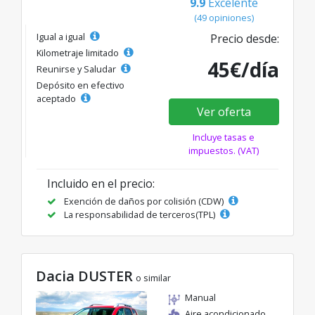
9.9
Excelente
(49 opiniones)
Igual a igual
Precio desde:
Kilometraje limitado
45€/día
Reunirse y Saludar
Depósito en efectivo
aceptado
Ver oferta
Incluye tasas e
impuestos. (VAT)
Incluido en el precio:
Exención de daños por colisión (CDW)
La responsabilidad de terceros(TPL)
Dacia DUSTER
o similar
Manual
Aire acondicionado