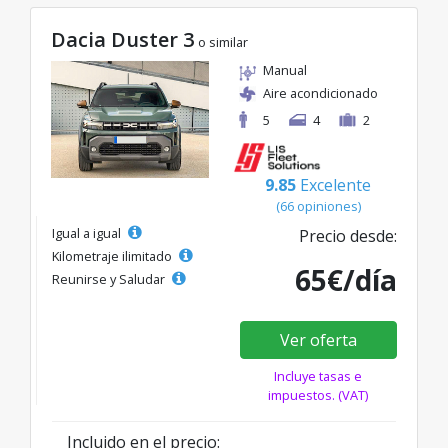
Dacia Duster 3
o similar
Manual
Aire acondicionado
5
4
2
9.85
Excelente
(66 opiniones)
Igual a igual
Precio desde:
Kilometraje ilimitado
65€/día
Reunirse y Saludar
Ver oferta
Incluye tasas e
impuestos. (VAT)
Incluido en el precio: