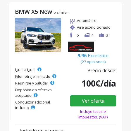
BMW X5 New
o similar
Automático
Aire acondicionado
5
4
3
9.96
Excelente
(27 opiniones)
Igual a igual
Precio desde:
Kilometraje ilimitado
100€/día
Reunirse y Saludar
Depósito en efectivo
aceptado
Ver oferta
Conductor adicional
incluido
Incluye tasas e
impuestos. (VAT)
Incluido en el precio: