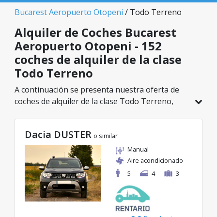
Bucarest Aeropuerto Otopeni
/ Todo Terreno
Alquiler de Coches Bucarest
Aeropuerto Otopeni - 152
coches de alquiler de la clase
Todo Terreno
A continuación se presenta nuestra oferta de
coches de alquiler de la clase Todo Terreno,
disponible en Bucarest Aeropuerto Otopeni. De
un total de 152 vehículos en esta ubicación,
Dacia DUSTER
puedes elegir el modelo ideal de la categoría
o similar
seleccionada, con tarifas excelentes desde solo
Manual
29€/día.
Aire acondicionado
5
4
3