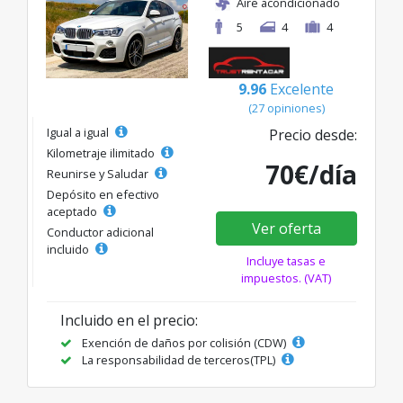
Aire acondicionado
5
4
4
9.96
Excelente
(27 opiniones)
Igual a igual
Precio desde:
Kilometraje ilimitado
70€/día
Reunirse y Saludar
Depósito en efectivo
aceptado
Ver oferta
Conductor adicional
incluido
Incluye tasas e
impuestos. (VAT)
Incluido en el precio:
Exención de daños por colisión (CDW)
La responsabilidad de terceros(TPL)