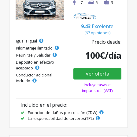
7
5
3
9.43
Excelente
(67 opiniones)
Igual a igual
Precio desde:
Kilometraje ilimitado
100€/día
Reunirse y Saludar
Depósito en efectivo
aceptado
Ver oferta
Conductor adicional
incluido
Incluye tasas e
impuestos. (VAT)
Incluido en el precio:
Exención de daños por colisión (CDW)
La responsabilidad de terceros(TPL)