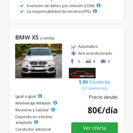
Exención de daños por colisión (CDW)
La responsabilidad de terceros(TPL)
BMW X5
o similar
Automático
Aire acondicionado
5
4
3
9.96
Excelente
(27 opiniones)
Igual a igual
Precio desde:
Kilometraje ilimitado
80€/día
Reunirse y Saludar
Depósito en efectivo
aceptado
Ver oferta
Conductor adicional