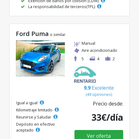
Exención de daños por colisión (CDW)
La responsabilidad de terceros(TPL)
Ford Puma
o similar
Manual
Aire acondicionado
5
4
2
9.9
Excelente
(49 opiniones)
Igual a igual
Precio desde:
Kilometraje limitado
33€/día
Reunirse y Saludar
Depósito en efectivo
aceptado
Ver oferta