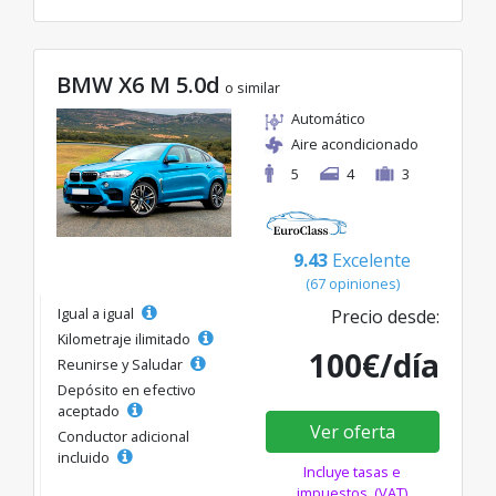
BMW X6 M 5.0d
o similar
Automático
Aire acondicionado
5
4
3
9.43
Excelente
(67 opiniones)
Igual a igual
Precio desde:
Kilometraje ilimitado
100€/día
Reunirse y Saludar
Depósito en efectivo
aceptado
Ver oferta
Conductor adicional
incluido
Incluye tasas e
impuestos. (VAT)