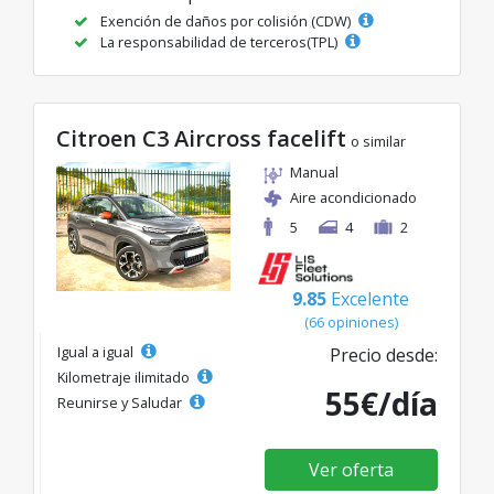
Exención de daños por colisión (CDW)
La responsabilidad de terceros(TPL)
Citroen C3 Aircross facelift
o similar
Manual
Aire acondicionado
5
4
2
9.85
Excelente
(66 opiniones)
Igual a igual
Precio desde:
Kilometraje ilimitado
55€/día
Reunirse y Saludar
Ver oferta