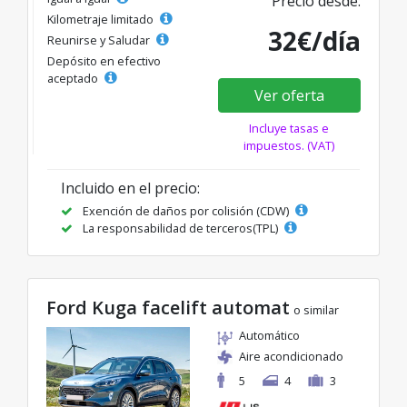
Precio desde:
Kilometraje limitado
32€/día
Reunirse y Saludar
Depósito en efectivo
aceptado
Ver oferta
Incluye tasas e
impuestos. (VAT)
Incluido en el precio:
Exención de daños por colisión (CDW)
La responsabilidad de terceros(TPL)
Ford Kuga facelift automat
o similar
Automático
Aire acondicionado
5
4
3