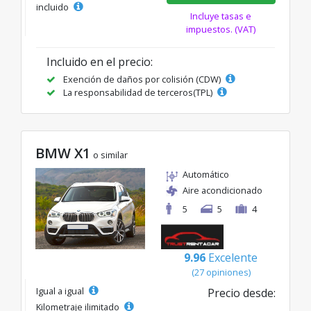
incluido
Incluye tasas e
impuestos. (VAT)
Incluido en el precio:
Exención de daños por colisión (CDW)
La responsabilidad de terceros(TPL)
BMW X1
o similar
Automático
Aire acondicionado
5
5
4
9.96
Excelente
(27 opiniones)
Igual a igual
Precio desde:
Kilometraje ilimitado