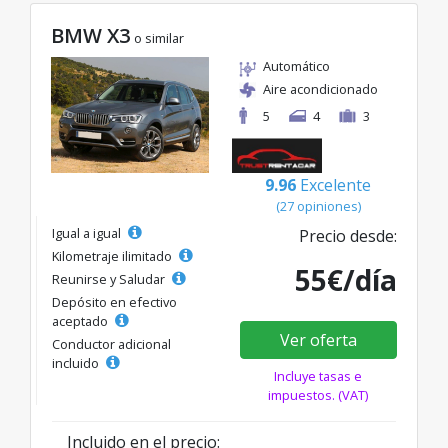
BMW X3
o similar
Automático
Aire acondicionado
5
4
3
9.96
Excelente
(27 opiniones)
Igual a igual
Precio desde:
Kilometraje ilimitado
55€/día
Reunirse y Saludar
Depósito en efectivo
aceptado
Ver oferta
Conductor adicional
incluido
Incluye tasas e
impuestos. (VAT)
Incluido en el precio: