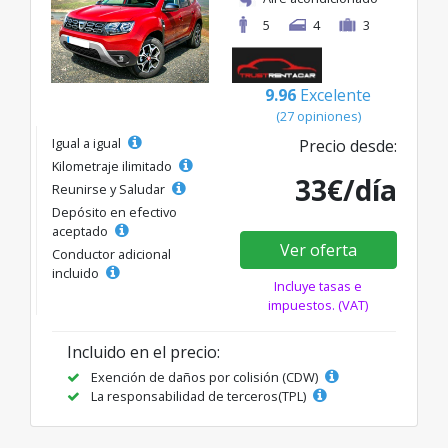
5
4
3
9.96
Excelente
(27 opiniones)
Igual a igual
Precio desde:
Kilometraje ilimitado
33€/día
Reunirse y Saludar
Depósito en efectivo
aceptado
Ver oferta
Conductor adicional
incluido
Incluye tasas e
impuestos. (VAT)
Incluido en el precio:
Exención de daños por colisión (CDW)
La responsabilidad de terceros(TPL)