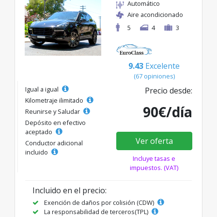
Automático
Aire acondicionado
5
4
3
9.43
Excelente
(67 opiniones)
Igual a igual
Precio desde:
Kilometraje ilimitado
90€/día
Reunirse y Saludar
Depósito en efectivo
aceptado
Ver oferta
Conductor adicional
incluido
Incluye tasas e
impuestos. (VAT)
Incluido en el precio:
Exención de daños por colisión (CDW)
La responsabilidad de terceros(TPL)