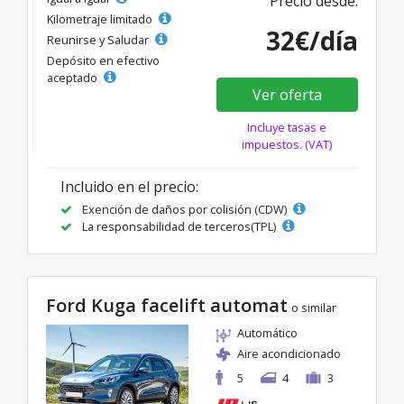
Precio desde:
Kilometraje limitado
32€/día
Reunirse y Saludar
Depósito en efectivo
aceptado
Ver oferta
Incluye tasas e
impuestos. (VAT)
Incluido en el precio:
Exención de daños por colisión (CDW)
La responsabilidad de terceros(TPL)
Ford Kuga facelift automat
o similar
Automático
Aire acondicionado
5
4
3