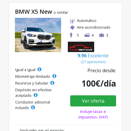
BMW X5 New
o similar
Automático
Aire acondicionado
5
4
3
9.96
Excelente
(27 opiniones)
Igual a igual
Precio desde:
Kilometraje ilimitado
100€/día
Reunirse y Saludar
Depósito en efectivo
aceptado
Ver oferta
Conductor adicional
incluido
Incluye tasas e
impuestos. (VAT)
Incluido en el precio: