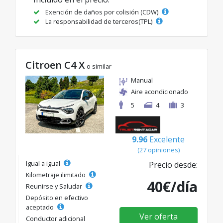
Exención de daños por colisión (CDW)
La responsabilidad de terceros(TPL)
Citroen C4 X
o similar
Manual
Aire acondicionado
5
4
3
9.96
Excelente
(27 opiniones)
Igual a igual
Precio desde:
Kilometraje ilimitado
40€/día
Reunirse y Saludar
Depósito en efectivo
aceptado
Ver oferta
Conductor adicional