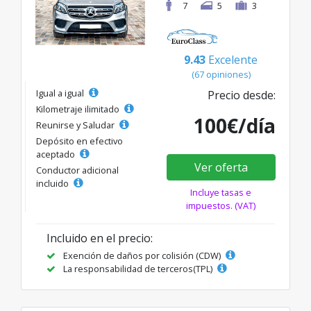
7
5
3
9.43
Excelente
(67 opiniones)
Igual a igual
Precio desde:
Kilometraje ilimitado
100€/día
Reunirse y Saludar
Depósito en efectivo
aceptado
Ver oferta
Conductor adicional
incluido
Incluye tasas e
impuestos. (VAT)
Incluido en el precio:
Exención de daños por colisión (CDW)
La responsabilidad de terceros(TPL)