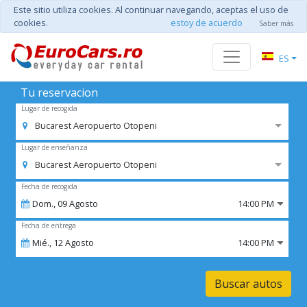
Este sitio utiliza cookies. Al continuar navegando, aceptas el uso de
cookies.
estoy de acuerdo
Saber más
ES
Tu reservacion
Lugar de recogida
Bucarest Aeropuerto Otopeni
Lugar de enseñanza
Bucarest Aeropuerto Otopeni
Fecha de recogida
Dom.,
09
Agosto
14:00 PM
Fecha de entrega
Mié.,
12
Agosto
14:00 PM
Buscar autos