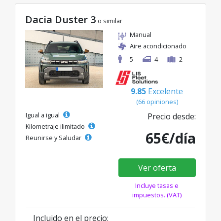
Dacia Duster 3
o similar
Manual
Aire acondicionado
5
4
2
9.85
Excelente
(66 opiniones)
Igual a igual
Precio desde:
Kilometraje ilimitado
65€/día
Reunirse y Saludar
Ver oferta
Incluye tasas e
impuestos. (VAT)
Incluido en el precio: