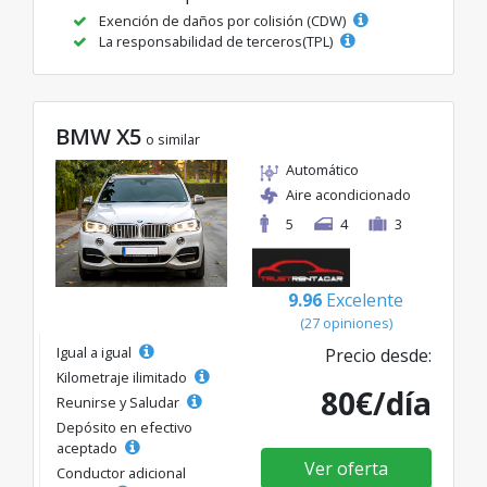
Exención de daños por colisión (CDW)
La responsabilidad de terceros(TPL)
BMW X5
o similar
Automático
Aire acondicionado
5
4
3
9.96
Excelente
(27 opiniones)
Igual a igual
Precio desde:
Kilometraje ilimitado
80€/día
Reunirse y Saludar
Depósito en efectivo
aceptado
Ver oferta
Conductor adicional