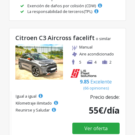
Exención de daños por colisión (CDW)
La responsabilidad de terceros(TPL)
Citroen C3 Aircross facelift
o similar
Manual
Aire acondicionado
5
4
2
9.85
Excelente
(66 opiniones)
Igual a igual
Precio desde:
Kilometraje ilimitado
55€/día
Reunirse y Saludar
Ver oferta