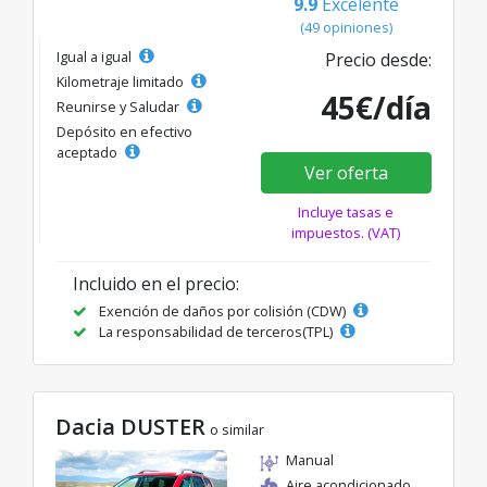
9.9
Excelente
(49 opiniones)
Igual a igual
Precio desde:
Kilometraje limitado
45€/día
Reunirse y Saludar
Depósito en efectivo
aceptado
Ver oferta
Incluye tasas e
impuestos. (VAT)
Incluido en el precio:
Exención de daños por colisión (CDW)
La responsabilidad de terceros(TPL)
Dacia DUSTER
o similar
Manual
Aire acondicionado