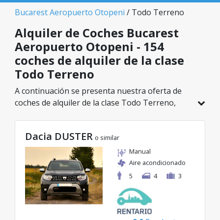
Bucarest Aeropuerto Otopeni
/ Todo Terreno
Alquiler de Coches Bucarest
Aeropuerto Otopeni - 154
coches de alquiler de la clase
Todo Terreno
A continuación se presenta nuestra oferta de
coches de alquiler de la clase Todo Terreno,
disponible en Bucarest Aeropuerto Otopeni. De
un total de 154 vehículos en esta ubicación,
Dacia DUSTER
puedes elegir el modelo ideal de la categoría
o similar
seleccionada, con tarifas excelentes desde solo
Manual
29€/día.
Aire acondicionado
5
4
3