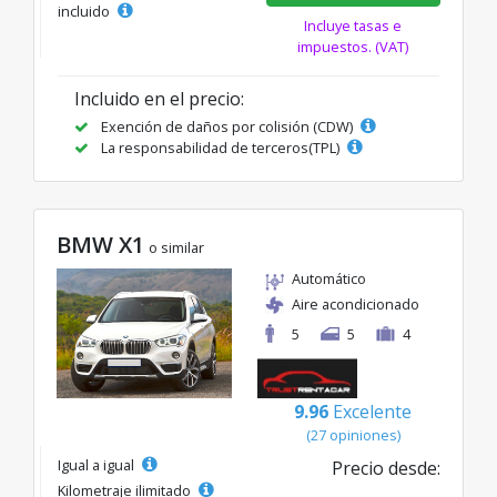
incluido
Incluye tasas e
impuestos. (VAT)
Incluido en el precio:
Exención de daños por colisión (CDW)
La responsabilidad de terceros(TPL)
BMW X1
o similar
Automático
Aire acondicionado
5
5
4
9.96
Excelente
(27 opiniones)
Igual a igual
Precio desde:
Kilometraje ilimitado