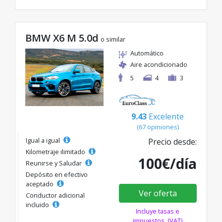
BMW X6 M 5.0d
o similar
Automático
Aire acondicionado
5
4
3
9.43
Excelente
(67 opiniones)
Igual a igual
Precio desde:
Kilometraje ilimitado
100€/día
Reunirse y Saludar
Depósito en efectivo
aceptado
Ver oferta
Conductor adicional
incluido
Incluye tasas e
impuestos. (VAT)