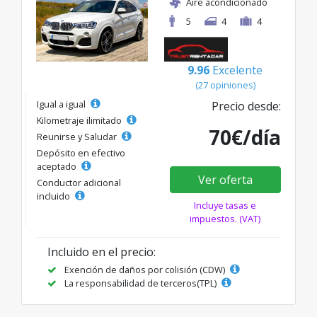
Aire acondicionado
5
4
4
9.96
Excelente
(27 opiniones)
Igual a igual
Precio desde:
Kilometraje ilimitado
70€/día
Reunirse y Saludar
Depósito en efectivo
aceptado
Ver oferta
Conductor adicional
incluido
Incluye tasas e
impuestos. (VAT)
Incluido en el precio:
Exención de daños por colisión (CDW)
La responsabilidad de terceros(TPL)