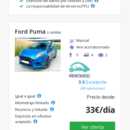
Exención de daños por colisión (CDW)
La responsabilidad de terceros(TPL)
Ford Puma
o similar
Manual
Aire acondicionado
5
4
2
9.9
Excelente
(49 opiniones)
Igual a igual
Precio desde:
Kilometraje limitado
33€/día
Reunirse y Saludar
Depósito en efectivo
aceptado
Ver oferta