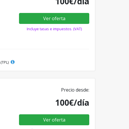
100€/día
Ver oferta
Incluye tasas e impuestos. (VAT)
s(TPL)
Precio desde:
100€/día
Ver oferta