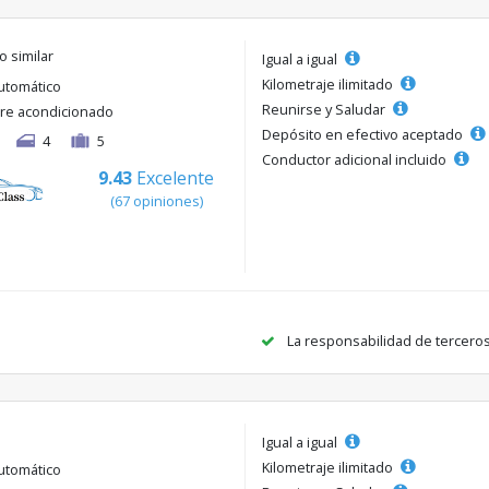
o similar
Igual a igual
Kilometraje ilimitado
utomático
Reunirse y Saludar
ire acondicionado
Depósito en efectivo aceptado
4
5
Conductor adicional incluido
9.43
Excelente
(67 opiniones)
La responsabilidad de tercero
Igual a igual
Kilometraje ilimitado
utomático