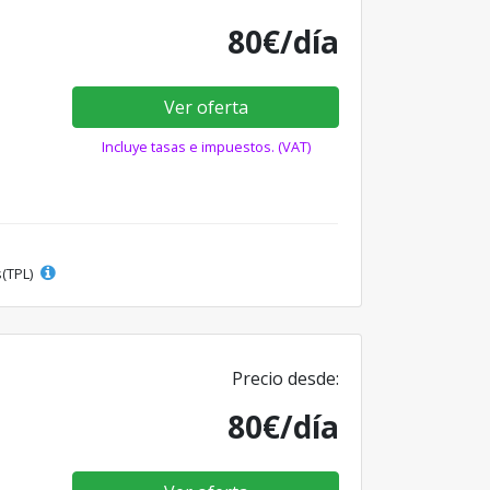
80€/día
Ver oferta
Incluye tasas e impuestos. (VAT)
s(TPL)
Precio desde:
80€/día