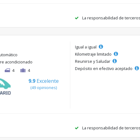
La responsabilidad de tercero
Igual a igual
Kilometraje limitado
utomático
Reunirse y Saludar
ire acondicionado
Depósito en efectivo aceptado
4
4
9.9
Excelente
(49 opiniones)
La responsabilidad de tercero