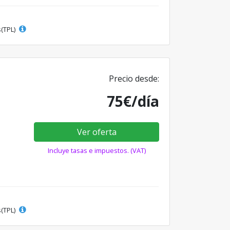
s(TPL)
Precio desde:
75€/día
Ver oferta
Incluye tasas e impuestos. (VAT)
s(TPL)