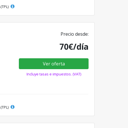
s(TPL)
Precio desde:
70€/día
Ver oferta
Incluye tasas e impuestos. (VAT)
s(TPL)