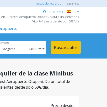
estoy de acuerdo
Saber más
Su cuenta
ES
s en Bucarest Aeropuerto Otopeni. Alquila un Mercedes
Vito 7+1 seats barato por 69€/día
aeropuerto
 entrega
Buscar autos
,
10
Agosto
14:00 PM
quiler de la clase Minibus
rest Aeropuerto Otopeni. De un total de
celentes desde solo 69€/día.
Precio desde: