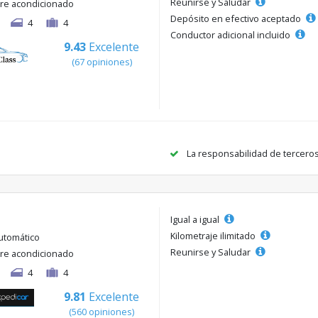
Reunirse y Saludar
ire acondicionado
Depósito en efectivo aceptado
4
4
Conductor adicional incluido
9.43
Excelente
(67 opiniones)
La responsabilidad de tercero
Igual a igual
Kilometraje ilimitado
utomático
Reunirse y Saludar
ire acondicionado
4
4
9.81
Excelente
(560 opiniones)