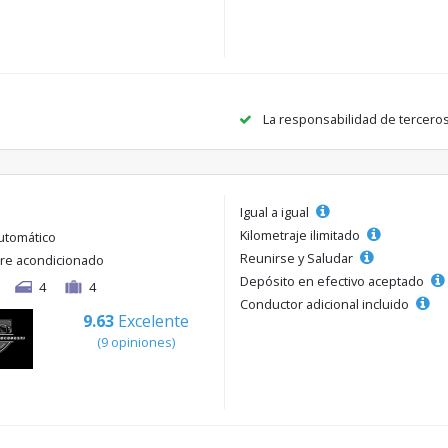
La responsabilidad de tercero
Igual a igual
Kilometraje ilimitado
utomático
Reunirse y Saludar
ire acondicionado
Depósito en efectivo aceptado
4
4
Conductor adicional incluido
9.63
Excelente
(9 opiniones)