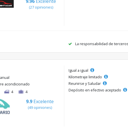
9.96
Excelente
(27 opiniones)
La responsabilidad de tercero
Igual a igual
Kilometraje limitado
anual
Reunirse y Saludar
ire acondicionado
Depósito en efectivo aceptado
4
4
9.9
Excelente
(49 opiniones)