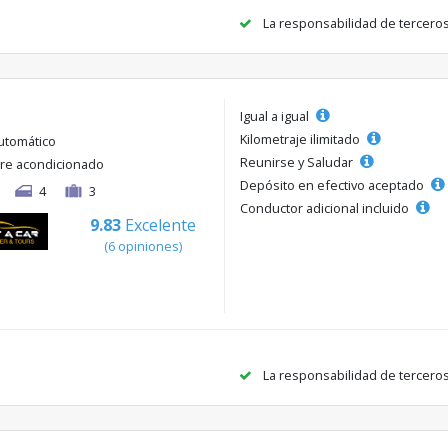
La responsabilidad de tercero
Igual a igual
Kilometraje ilimitado
utomático
Reunirse y Saludar
ire acondicionado
Depósito en efectivo aceptado
4
3
Conductor adicional incluido
9.83
Excelente
(6 opiniones)
La responsabilidad de tercero