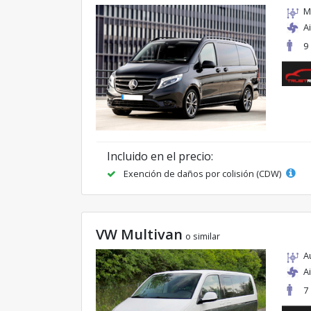
M
A
9
Incluido en el precio:
Exención de daños por colisión (CDW)
VW Multivan
o similar
A
A
7