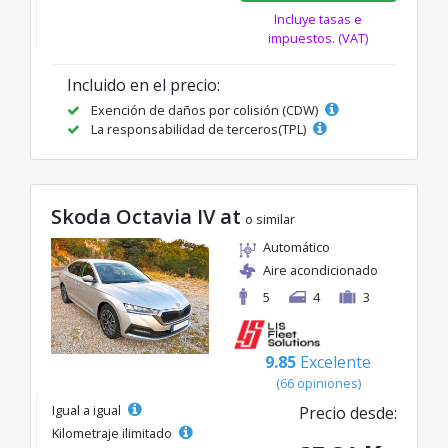
Incluye tasas e
impuestos. (VAT)
Incluido en el precio:
Exención de daños por colisión (CDW)
La responsabilidad de terceros(TPL)
Skoda Octavia IV at
o similar
Automático
Aire acondicionado
5
4
3
9.85
Excelente
(66 opiniones)
Igual a igual
Precio desde:
Kilometraje ilimitado