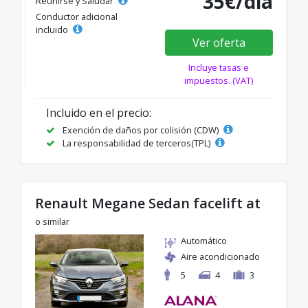
35€/día
Reunirse y Saludar
Conductor adicional
incluido
Ver oferta
Incluye tasas e
impuestos. (VAT)
Incluido en el precio:
Exención de daños por colisión (CDW)
La responsabilidad de terceros(TPL)
Renault Megane Sedan facelift at
o similar
Automático
Aire acondicionado
5
4
3