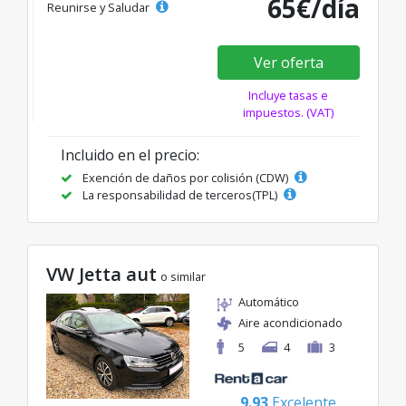
65€/día
Reunirse y Saludar
Ver oferta
Incluye tasas e
impuestos. (VAT)
Incluido en el precio:
Exención de daños por colisión (CDW)
La responsabilidad de terceros(TPL)
VW Jetta aut
o similar
Automático
Aire acondicionado
5
4
3
9.93
Excelente