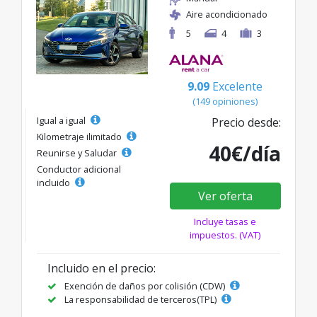
Aire acondicionado
5
4
3
9.09
Excelente
(149 opiniones)
Igual a igual
Precio desde:
Kilometraje ilimitado
40€/día
Reunirse y Saludar
Conductor adicional
incluido
Ver oferta
Incluye tasas e
impuestos. (VAT)
Incluido en el precio:
Exención de daños por colisión (CDW)
La responsabilidad de terceros(TPL)