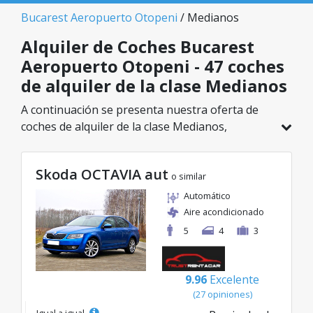
Bucarest Aeropuerto Otopeni
/ Medianos
Alquiler de Coches Bucarest
Aeropuerto Otopeni - 47 coches
de alquiler de la clase Medianos
A continuación se presenta nuestra oferta de
coches de alquiler de la clase Medianos,
disponible en Bucarest Aeropuerto Otopeni. De
un total de 47 vehículos en esta ubicación,
Skoda OCTAVIA aut
puedes elegir el modelo ideal de la categoría
o similar
seleccionada, con tarifas excelentes desde solo
Automático
20€/día.
Aire acondicionado
5
4
3
9.96
Excelente
(27 opiniones)
Igual a igual