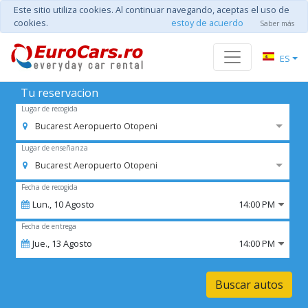
Este sitio utiliza cookies. Al continuar navegando, aceptas el uso de
cookies.
estoy de acuerdo
Saber más
ES
Tu reservacion
Lugar de recogida
Bucarest Aeropuerto Otopeni
Lugar de enseñanza
Bucarest Aeropuerto Otopeni
Fecha de recogida
Lun.,
10
Agosto
14:00 PM
Fecha de entrega
Jue.,
13
Agosto
14:00 PM
Buscar autos