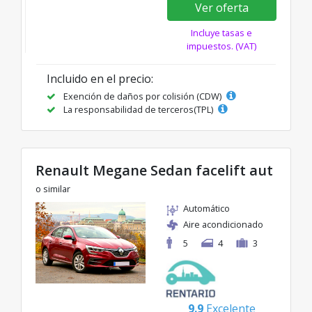
Ver oferta
Incluye tasas e
impuestos. (VAT)
Incluido en el precio:
Exención de daños por colisión (CDW)
La responsabilidad de terceros(TPL)
Renault Megane Sedan facelift aut
o similar
Automático
Aire acondicionado
5
4
3
9.9
Excelente