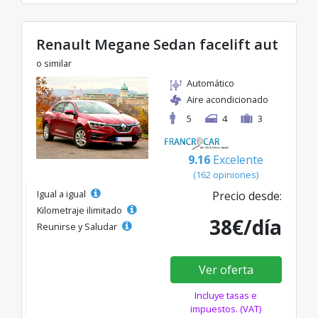
Renault Megane Sedan facelift aut
o similar
Automático
Aire acondicionado
5
4
3
9.16
Excelente
(162 opiniones)
Igual a igual
Precio desde:
Kilometraje ilimitado
38€/día
Reunirse y Saludar
Ver oferta
Incluye tasas e
impuestos. (VAT)