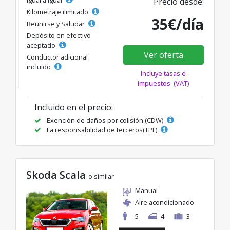
Precio desde:
Kilometraje ilimitado
35€/día
Reunirse y Saludar
Depósito en efectivo
aceptado
Ver oferta
Conductor adicional
incluido
Incluye tasas e
impuestos. (VAT)
Incluido en el precio:
Exención de daños por colisión (CDW)
La responsabilidad de terceros(TPL)
Skoda Scala
o similar
Manual
Aire acondicionado
5
4
3