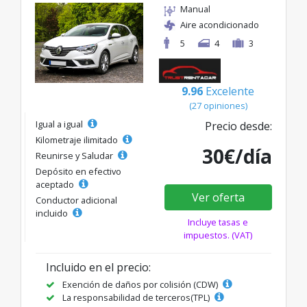
Manual
Aire acondicionado
5
4
3
9.96
Excelente
(27 opiniones)
Igual a igual
Precio desde:
Kilometraje ilimitado
30€/día
Reunirse y Saludar
Depósito en efectivo
aceptado
Ver oferta
Conductor adicional
incluido
Incluye tasas e
impuestos. (VAT)
Incluido en el precio:
Exención de daños por colisión (CDW)
La responsabilidad de terceros(TPL)