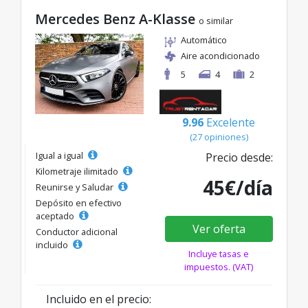
Mercedes Benz A-Klasse
o similar
Automático
Aire acondicionado
5
4
2
9.96
Excelente
(27 opiniones)
Igual a igual
Precio desde:
Kilometraje ilimitado
45€/día
Reunirse y Saludar
Depósito en efectivo
aceptado
Ver oferta
Conductor adicional
incluido
Incluye tasas e
impuestos. (VAT)
Incluido en el precio: