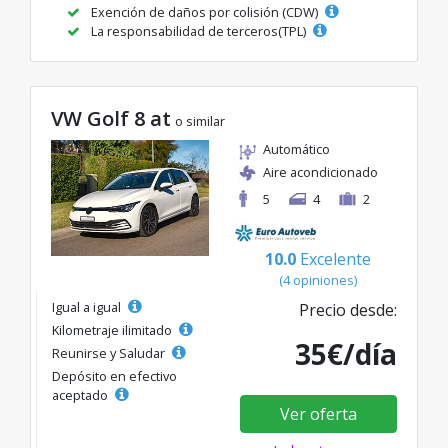
Exención de daños por colisión (CDW)
La responsabilidad de terceros(TPL)
VW Golf 8 at
o similar
Automático
Aire acondicionado
5
4
2
10.0
Excelente
(4 opiniones)
Igual a igual
Precio desde:
Kilometraje ilimitado
35€/día
Reunirse y Saludar
Depósito en efectivo
aceptado
Ver oferta