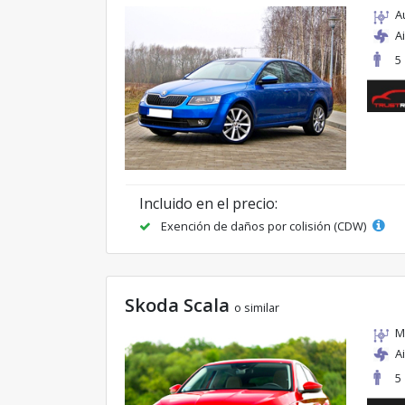
A
A
5
Incluido en el precio:
Exención de daños por colisión (CDW)
Skoda Scala
o similar
M
A
5