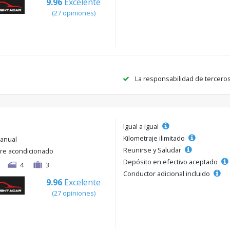
9.96
Excelente
(27 opiniones)
La responsabilidad de tercero
Igual a igual
Kilometraje ilimitado
anual
Reunirse y Saludar
ire acondicionado
Depósito en efectivo aceptado
4
3
Conductor adicional incluido
9.96
Excelente
(27 opiniones)