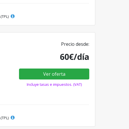
s(TPL)
Precio desde:
60€/día
Ver oferta
Incluye tasas e impuestos. (VAT)
s(TPL)