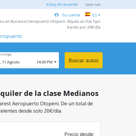
estoy de acuerdo
Saber más
Su cuenta
ES
os en Bucarest Aeropuerto Otopeni. Alquila un Fiat Tipo
barato por 20€/día
aeropuerto
 entrega
Buscar autos
,
11
Agosto
14:00 PM
quiler de la clase Medianos
carest Aeropuerto Otopeni. De un total de
celentes desde solo 20€/día.
Precio desde: