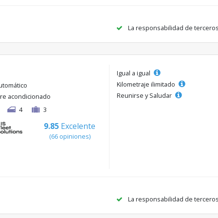
La responsabilidad de tercero
Igual a igual
Kilometraje ilimitado
utomático
Reunirse y Saludar
ire acondicionado
4
3
9.85
Excelente
(66 opiniones)
La responsabilidad de tercero