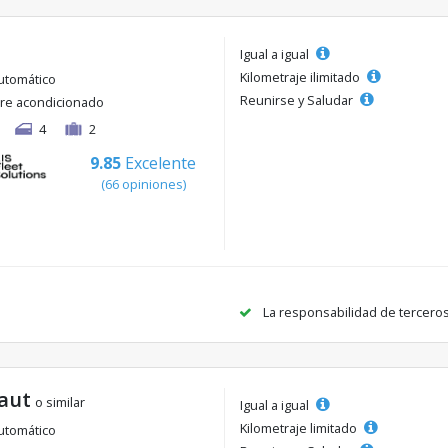
Igual a igual
Kilometraje ilimitado
utomático
Reunirse y Saludar
ire acondicionado
4
2
9.85
Excelente
(66 opiniones)
La responsabilidad de tercero
aut
o similar
Igual a igual
Kilometraje limitado
utomático