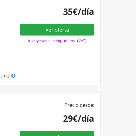
35€/día
Ver oferta
Incluye tasas e impuestos. (VAT)
s(TPL)
Precio desde:
29€/día