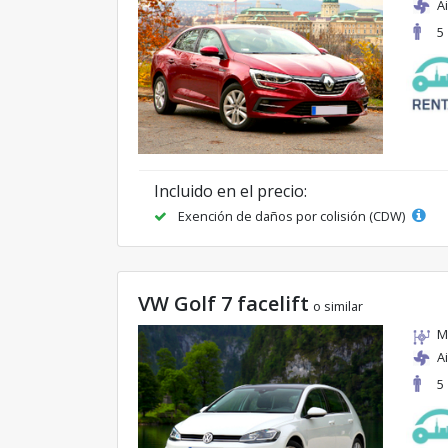
A
5
Incluido en el precio:
Exención de daños por colisión (CDW)
VW Golf 7 facelift
o similar
M
A
5