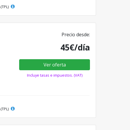
s(TPL)
Precio desde:
45€/día
Ver oferta
Incluye tasas e impuestos. (VAT)
s(TPL)