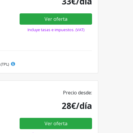
33€/día
Ver oferta
Incluye tasas e impuestos. (VAT)
s(TPL)
Precio desde:
28€/día
Ver oferta