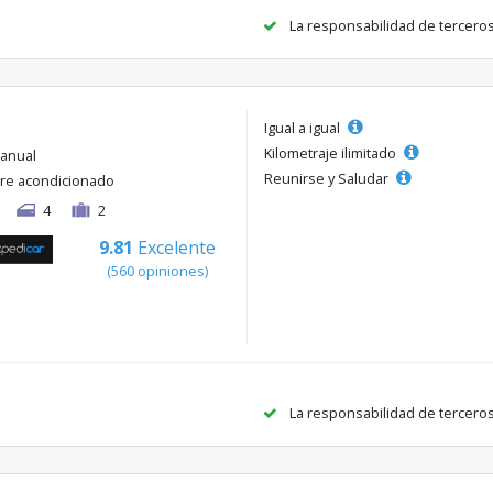
La responsabilidad de tercero
Igual a igual
Kilometraje ilimitado
anual
Reunirse y Saludar
ire acondicionado
4
2
9.81
Excelente
(560 opiniones)
La responsabilidad de tercero