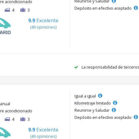
Reunirse y Saludar
ire acondicionado
Depósito en efectivo aceptado
4
3
9.9
Excelente
(49 opiniones)
La responsabilidad de tercero
Igual a igual
Kilometraje limitado
anual
Reunirse y Saludar
ire acondicionado
Depósito en efectivo aceptado
4
3
9.9
Excelente
(49 opiniones)