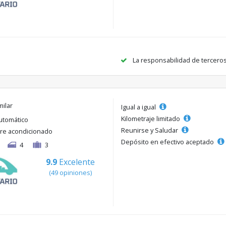
La responsabilidad de tercero
milar
Igual a igual
Kilometraje limitado
utomático
Reunirse y Saludar
ire acondicionado
Depósito en efectivo aceptado
4
3
9.9
Excelente
(49 opiniones)