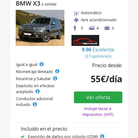
BMW X3
o similar
Automático
Aire acondicionado
5
4
3
9.96
Excelente
(27 opiniones)
Igual a igual
Precio desde:
Kilometraje ilimitado
55€/día
Reunirse y Saludar
Depósito en efectivo
aceptado
Ver oferta
Conductor adicional
incluido
Incluye tasas e
impuestos. (VAT)
Incluido en el precio:
Exención de daños por colisión (CDW)