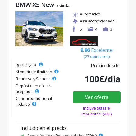
BMW X5 New
o similar
Automático
Aire acondicionado
5
4
3
9.96
Excelente
(27 opiniones)
Igual a igual
Precio desde:
Kilometraje ilimitado
100€/día
Reunirse y Saludar
Depósito en efectivo
aceptado
Ver oferta
Conductor adicional
incluido
Incluye tasas e
impuestos. (VAT)
Incluido en el precio:
Exención de daños por colisión (CDW)