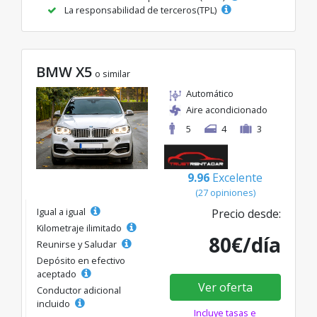
La responsabilidad de terceros(TPL)
BMW X5
o similar
Automático
Aire acondicionado
5
4
3
9.96
Excelente
(27 opiniones)
Igual a igual
Precio desde:
Kilometraje ilimitado
80€/día
Reunirse y Saludar
Depósito en efectivo
aceptado
Ver oferta
Conductor adicional
incluido
Incluye tasas e