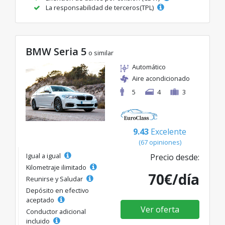
La responsabilidad de terceros(TPL)
BMW Seria 5
o similar
Automático
Aire acondicionado
5
4
3
9.43
Excelente
(67 opiniones)
Igual a igual
Precio desde:
Kilometraje ilimitado
70€/día
Reunirse y Saludar
Depósito en efectivo
aceptado
Ver oferta
Conductor adicional
incluido