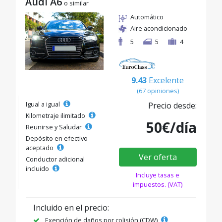
Audi A6
o similar
Automático
Aire acondicionado
5
5
4
9.43
Excelente
(67 opiniones)
Igual a igual
Precio desde:
Kilometraje ilimitado
50€/día
Reunirse y Saludar
Depósito en efectivo
aceptado
Ver oferta
Conductor adicional
incluido
Incluye tasas e
impuestos. (VAT)
Incluido en el precio:
Exención de daños por colisión (CDW)