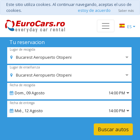
Este sitio utiliza cookies. Al continuar navegando, aceptas el uso de
cookies.
estoy de acuerdo
Saber más
ES
Tu reservacion
Lugar de recogida
Bucarest Aeropuerto Otopeni
Lugar de enseñanza
Bucarest Aeropuerto Otopeni
Fecha de recogida
Dom.,
09
Agosto
14:00 PM
Fecha de entrega
Mié.,
12
Agosto
14:00 PM
Buscar autos