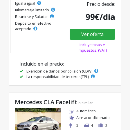
Igual a igual
Precio desde:
Kilometraje limitado
99€/día
Reunirse y Saludar
Depósito en efectivo
aceptado
Ver oferta
Incluye tasas e
impuestos. (VAT)
Incluido en el precio:
Exención de daños por colisión (CDW)
La responsabilidad de terceros(TPL)
Mercedes CLA Facelift
o similar
Automático
Aire acondicionado
5
4
2