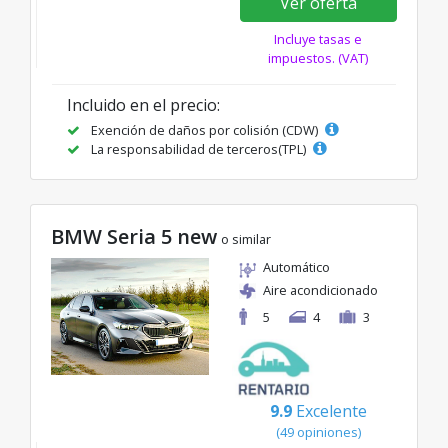
Ver oferta
Incluye tasas e
impuestos. (VAT)
Incluido en el precio:
Exención de daños por colisión (CDW)
La responsabilidad de terceros(TPL)
BMW Seria 5 new
o similar
Automático
Aire acondicionado
5
4
3
9.9
Excelente
(49 opiniones)