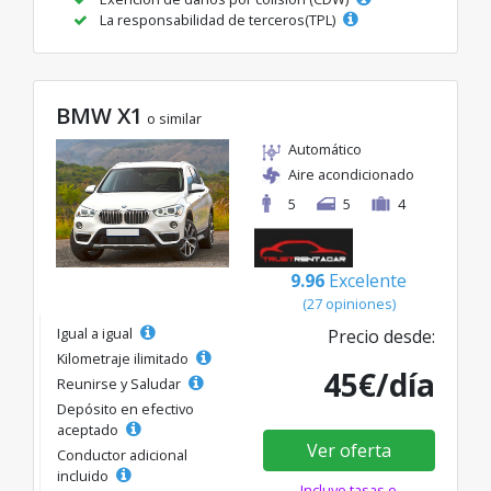
La responsabilidad de terceros(TPL)
BMW X1
o similar
Automático
Aire acondicionado
5
5
4
9.96
Excelente
(27 opiniones)
Igual a igual
Precio desde:
Kilometraje ilimitado
45€/día
Reunirse y Saludar
Depósito en efectivo
aceptado
Ver oferta
Conductor adicional
incluido
Incluye tasas e