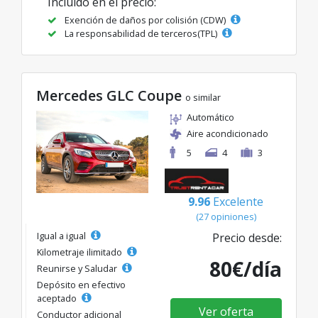
Incluido en el precio:
Exención de daños por colisión (CDW)
La responsabilidad de terceros(TPL)
Mercedes GLC Coupe
o similar
Automático
Aire acondicionado
5
4
3
9.96
Excelente
(27 opiniones)
Igual a igual
Precio desde:
Kilometraje ilimitado
80€/día
Reunirse y Saludar
Depósito en efectivo
aceptado
Ver oferta
Conductor adicional