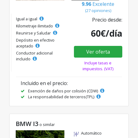
9.96
Excelente
(27 opiniones)
Igual a igual
Precio desde:
Kilometraje ilimitado
60€/día
Reunirse y Saludar
Depósito en efectivo
aceptado
Ver oferta
Conductor adicional
incluido
Incluye tasas e
impuestos. (VAT)
Incluido en el precio:
Exención de daños por colisión (CDW)
La responsabilidad de terceros(TPL)
BMW I3
o similar
Automático