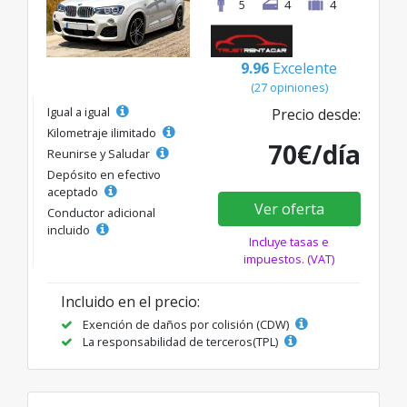
5
4
4
9.96
Excelente
(27 opiniones)
Igual a igual
Precio desde:
Kilometraje ilimitado
70€/día
Reunirse y Saludar
Depósito en efectivo
aceptado
Ver oferta
Conductor adicional
incluido
Incluye tasas e
impuestos. (VAT)
Incluido en el precio:
Exención de daños por colisión (CDW)
La responsabilidad de terceros(TPL)