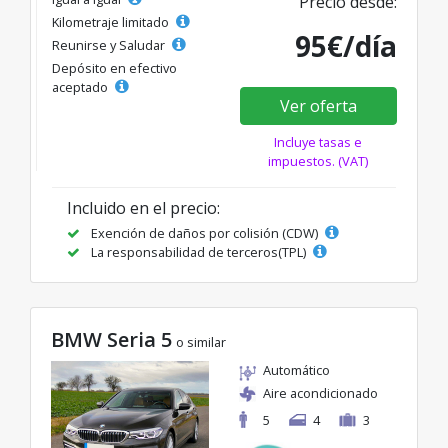
Precio desde:
Kilometraje limitado
95€/día
Reunirse y Saludar
Depósito en efectivo
aceptado
Ver oferta
Incluye tasas e
impuestos. (VAT)
Incluido en el precio:
Exención de daños por colisión (CDW)
La responsabilidad de terceros(TPL)
BMW Seria 5
o similar
Automático
Aire acondicionado
5
4
3