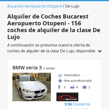
Bucarest Aeropuerto Otopeni
/ De Lujo
Alquiler de Coches Bucarest
Aeropuerto Otopeni - 156
coches de alquiler de la clase De
Lujo
A continuación se presenta nuestra oferta de
coches de alquiler de la clase De Lujo, disponible
en Bucarest Aeropuerto Otopeni. De un total de
156 vehículos en esta ubicación, puedes elegir el
BMW seria 3
modelo ideal de la categoría seleccionada, con
o similar
tarifas excelentes desde solo 32€/día.
Automático
Aire acondicionado
5
4
3
9.96
Excelente