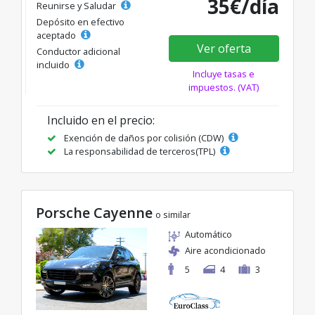
35€/día
Reunirse y Saludar
Depósito en efectivo
aceptado
Ver oferta
Conductor adicional
incluido
Incluye tasas e
impuestos. (VAT)
Incluido en el precio:
Exención de daños por colisión (CDW)
La responsabilidad de terceros(TPL)
Porsche Cayenne
o similar
Automático
Aire acondicionado
5
4
3