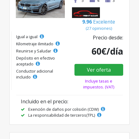
5
4
3
9.96
Excelente
(27 opiniones)
Igual a igual
Precio desde:
Kilometraje ilimitado
60€/día
Reunirse y Saludar
Depósito en efectivo
aceptado
Ver oferta
Conductor adicional
incluido
Incluye tasas e
impuestos. (VAT)
Incluido en el precio:
Exención de daños por colisión (CDW)
La responsabilidad de terceros(TPL)