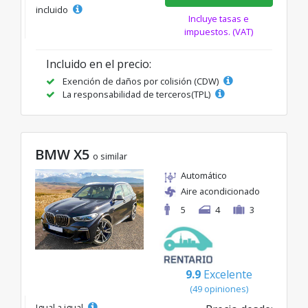
incluido
Incluye tasas e
impuestos. (VAT)
Incluido en el precio:
Exención de daños por colisión (CDW)
La responsabilidad de terceros(TPL)
BMW X5
o similar
Automático
Aire acondicionado
5
4
3
9.9
Excelente
(49 opiniones)
Igual a igual