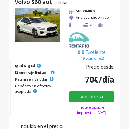
Volvo S60 aut
o similar
Automático
Aire acondicionado
5
4
3
9.9
Excelente
(49 opiniones)
Igual a igual
Precio desde:
Kilometraje limitado
70€/día
Reunirse y Saludar
Depósito en efectivo
aceptado
Ver oferta
Incluye tasas e
impuestos. (VAT)
Incluido en el precio: