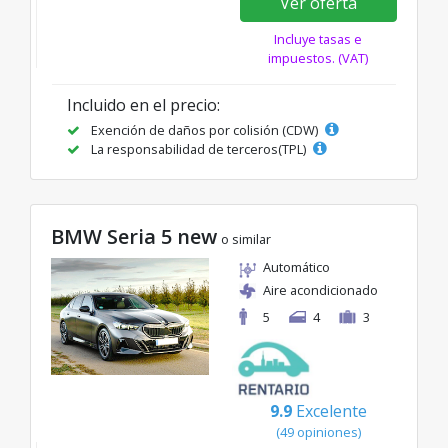
Ver oferta
Incluye tasas e
impuestos. (VAT)
Incluido en el precio:
Exención de daños por colisión (CDW)
La responsabilidad de terceros(TPL)
BMW Seria 5 new
o similar
Automático
Aire acondicionado
5
4
3
9.9
Excelente
(49 opiniones)