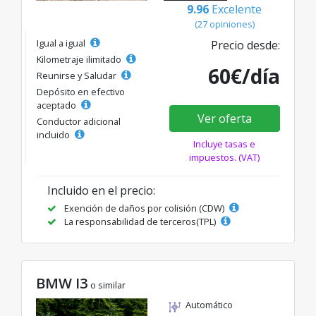
9.96
Excelente
(27 opiniones)
Igual a igual
Precio desde:
Kilometraje ilimitado
60€/día
Reunirse y Saludar
Depósito en efectivo
aceptado
Ver oferta
Conductor adicional
incluido
Incluye tasas e
impuestos. (VAT)
Incluido en el precio:
Exención de daños por colisión (CDW)
La responsabilidad de terceros(TPL)
BMW I3
o similar
Automático