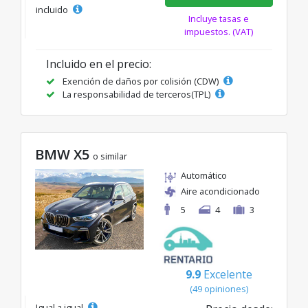
incluido
Incluye tasas e
impuestos. (VAT)
Incluido en el precio:
Exención de daños por colisión (CDW)
La responsabilidad de terceros(TPL)
BMW X5
o similar
Automático
Aire acondicionado
5
4
3
9.9
Excelente
(49 opiniones)
Igual a igual