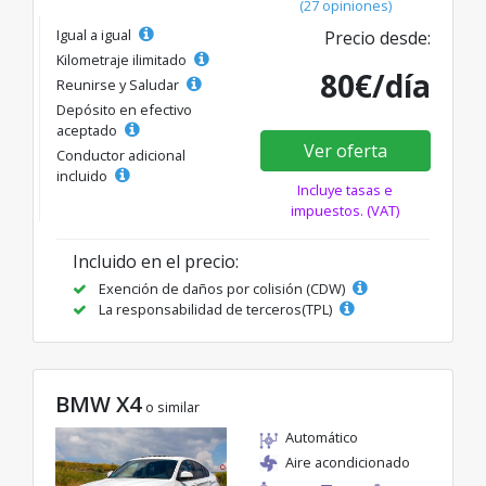
(27 opiniones)
Igual a igual
Precio desde:
Kilometraje ilimitado
80€/día
Reunirse y Saludar
Depósito en efectivo
aceptado
Ver oferta
Conductor adicional
incluido
Incluye tasas e
impuestos. (VAT)
Incluido en el precio:
Exención de daños por colisión (CDW)
La responsabilidad de terceros(TPL)
BMW X4
o similar
Automático
Aire acondicionado