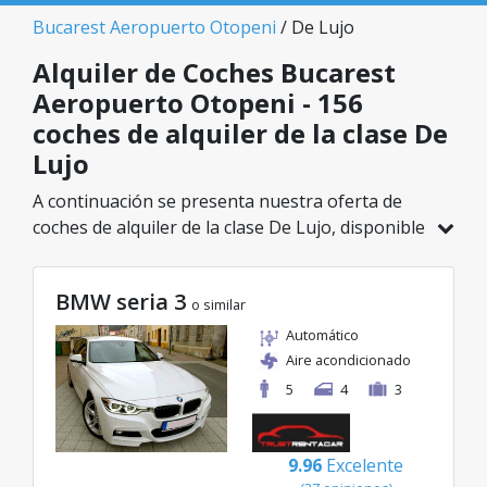
Bucarest Aeropuerto Otopeni
/ De Lujo
Alquiler de Coches Bucarest
Aeropuerto Otopeni - 156
coches de alquiler de la clase De
Lujo
A continuación se presenta nuestra oferta de
coches de alquiler de la clase De Lujo, disponible
en Bucarest Aeropuerto Otopeni. De un total de
156 vehículos en esta ubicación, puedes elegir el
BMW seria 3
modelo ideal de la categoría seleccionada, con
o similar
tarifas excelentes desde solo 32€/día.
Automático
Aire acondicionado
5
4
3
9.96
Excelente