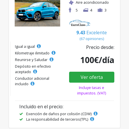
Aire acondicionado
5
4
3
9.43
Excelente
(67 opiniones)
Igual a igual
Precio desde:
Kilometraje ilimitado
100€/día
Reunirse y Saludar
Depósito en efectivo
aceptado
Ver oferta
Conductor adicional
incluido
Incluye tasas e
impuestos. (VAT)
Incluido en el precio:
Exención de daños por colisión (CDW)
La responsabilidad de terceros(TPL)