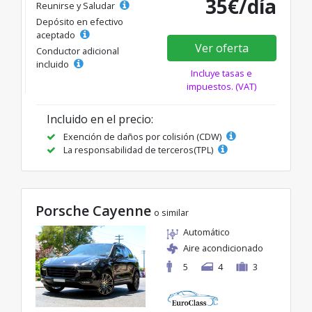
35€/día
Reunirse y Saludar
Depósito en efectivo
aceptado
Ver oferta
Conductor adicional
incluido
Incluye tasas e
impuestos. (VAT)
Incluido en el precio:
Exención de daños por colisión (CDW)
La responsabilidad de terceros(TPL)
Porsche Cayenne
o similar
Automático
Aire acondicionado
5
4
3