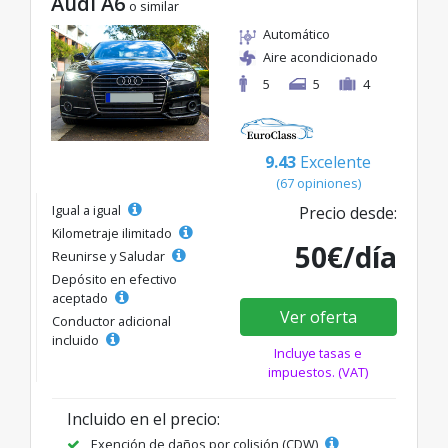
Audi A6
o similar
Automático
Aire acondicionado
5
5
4
9.43
Excelente
(67 opiniones)
Igual a igual
Precio desde:
Kilometraje ilimitado
50€/día
Reunirse y Saludar
Depósito en efectivo
aceptado
Ver oferta
Conductor adicional
incluido
Incluye tasas e
impuestos. (VAT)
Incluido en el precio:
Exención de daños por colisión (CDW)