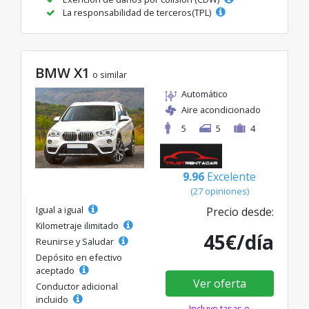
La responsabilidad de terceros(TPL)
BMW X1
o similar
Automático
Aire acondicionado
5
5
4
9.96
Excelente
(27 opiniones)
Igual a igual
Precio desde:
Kilometraje ilimitado
45€/día
Reunirse y Saludar
Depósito en efectivo
aceptado
Ver oferta
Conductor adicional
incluido
Incluye tasas e