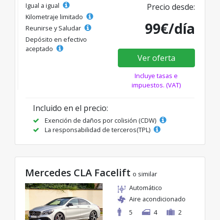
Igual a igual
Precio desde:
Kilometraje limitado
99€/día
Reunirse y Saludar
Depósito en efectivo
aceptado
Ver oferta
Incluye tasas e
impuestos. (VAT)
Incluido en el precio:
Exención de daños por colisión (CDW)
La responsabilidad de terceros(TPL)
Mercedes CLA Facelift
o similar
Automático
Aire acondicionado
5
4
2