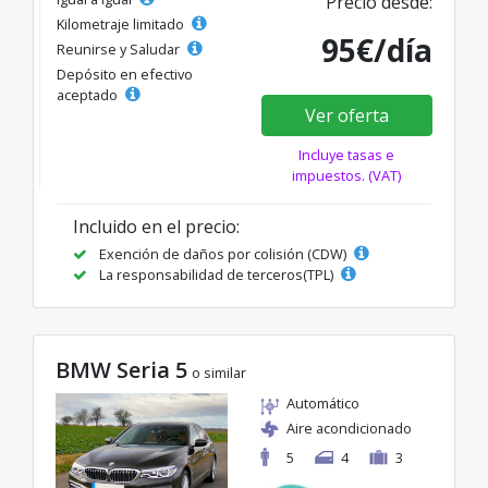
Precio desde:
Kilometraje limitado
95€/día
Reunirse y Saludar
Depósito en efectivo
aceptado
Ver oferta
Incluye tasas e
impuestos. (VAT)
Incluido en el precio:
Exención de daños por colisión (CDW)
La responsabilidad de terceros(TPL)
BMW Seria 5
o similar
Automático
Aire acondicionado
5
4
3