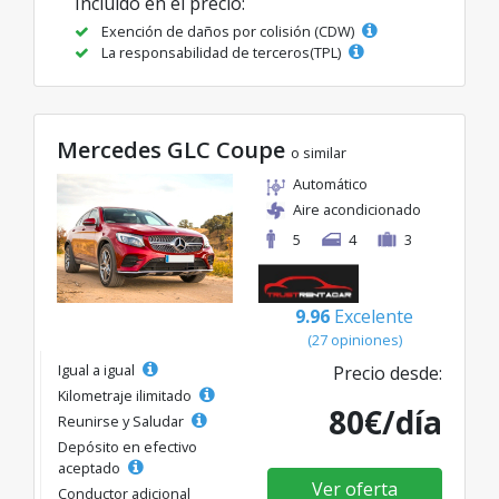
Incluido en el precio:
Exención de daños por colisión (CDW)
La responsabilidad de terceros(TPL)
Mercedes GLC Coupe
o similar
Automático
Aire acondicionado
5
4
3
9.96
Excelente
(27 opiniones)
Igual a igual
Precio desde:
Kilometraje ilimitado
80€/día
Reunirse y Saludar
Depósito en efectivo
aceptado
Ver oferta
Conductor adicional