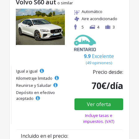
Volvo S60 aut
o similar
Automático
Aire acondicionado
5
4
3
9.9
Excelente
(49 opiniones)
Igual a igual
Precio desde:
Kilometraje limitado
70€/día
Reunirse y Saludar
Depósito en efectivo
aceptado
Ver oferta
Incluye tasas e
impuestos. (VAT)
Incluido en el precio: