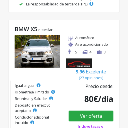
La responsabilidad de terceros(TPL)
BMW X5
o similar
Automático
Aire acondicionado
5
4
3
9.96
Excelente
(27 opiniones)
Igual a igual
Precio desde:
Kilometraje ilimitado
80€/día
Reunirse y Saludar
Depósito en efectivo
aceptado
Ver oferta
Conductor adicional
incluido
Incluye tasas e