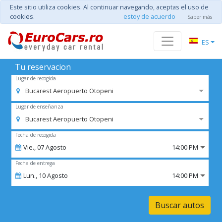
Este sitio utiliza cookies. Al continuar navegando, aceptas el uso de
cookies.
estoy de acuerdo
Saber más
ES
Tu reservacion
Lugar de recogida
Bucarest Aeropuerto Otopeni
Lugar de enseñanza
Bucarest Aeropuerto Otopeni
Fecha de recogida
Vie.,
07
Agosto
14:00 PM
Fecha de entrega
Lun.,
10
Agosto
14:00 PM
Buscar autos