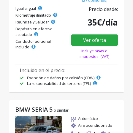
(27 opiniones)
Igual a igual
Precio desde:
Kilometraje ilimitado
35€/día
Reunirse y Saludar
Depósito en efectivo
aceptado
Ver oferta
Conductor adicional
incluido
Incluye tasas e
impuestos. (VAT)
Incluido en el precio:
Exención de daños por colisión (CDW)
La responsabilidad de terceros(TPL)
BMW SERIA 5
o similar
Automático
Aire acondicionado