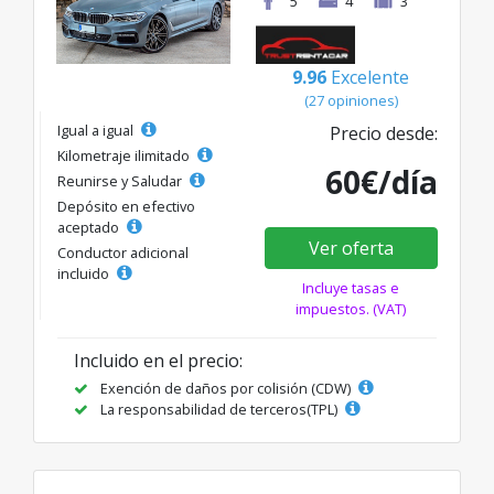
5
4
3
9.96
Excelente
(27 opiniones)
Igual a igual
Precio desde:
Kilometraje ilimitado
60€/día
Reunirse y Saludar
Depósito en efectivo
aceptado
Ver oferta
Conductor adicional
incluido
Incluye tasas e
impuestos. (VAT)
Incluido en el precio:
Exención de daños por colisión (CDW)
La responsabilidad de terceros(TPL)