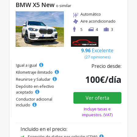
BMW X5 New
o similar
Automático
Aire acondicionado
5
4
3
9.96
Excelente
(27 opiniones)
Igual a igual
Precio desde:
Kilometraje ilimitado
100€/día
Reunirse y Saludar
Depósito en efectivo
aceptado
Ver oferta
Conductor adicional
incluido
Incluye tasas e
impuestos. (VAT)
Incluido en el precio:
Exención de daños por colisión (CDW)