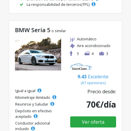
La responsabilidad de terceros(TPL)
BMW Seria 5
o similar
Automático
Aire acondicionado
5
4
3
9.43
Excelente
(67 opiniones)
Igual a igual
Precio desde:
Kilometraje ilimitado
70€/día
Reunirse y Saludar
Depósito en efectivo
aceptado
Ver oferta
Conductor adicional
incluido