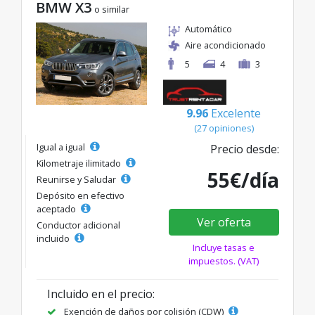
BMW X3
o similar
Automático
Aire acondicionado
5
4
3
9.96
Excelente
(27 opiniones)
Igual a igual
Precio desde:
Kilometraje ilimitado
55€/día
Reunirse y Saludar
Depósito en efectivo
aceptado
Ver oferta
Conductor adicional
incluido
Incluye tasas e
impuestos. (VAT)
Incluido en el precio:
Exención de daños por colisión (CDW)