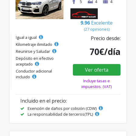
5
4
4
9.96
Excelente
(27 opiniones)
Igual a igual
Precio desde:
Kilometraje ilimitado
70€/día
Reunirse y Saludar
Depósito en efectivo
aceptado
Ver oferta
Conductor adicional
incluido
Incluye tasas e
impuestos. (VAT)
Incluido en el precio:
Exención de daños por colisión (CDW)
La responsabilidad de terceros(TPL)