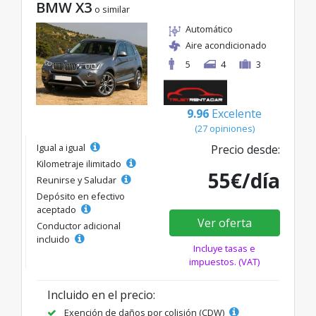
BMW X3
o similar
Automático
Aire acondicionado
5
4
3
9.96
Excelente
(27 opiniones)
Igual a igual
Precio desde:
Kilometraje ilimitado
55€/día
Reunirse y Saludar
Depósito en efectivo
aceptado
Ver oferta
Conductor adicional
incluido
Incluye tasas e
impuestos. (VAT)
Incluido en el precio:
Exención de daños por colisión (CDW)