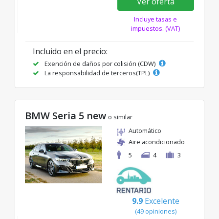
Ver oferta
Incluye tasas e
impuestos. (VAT)
Incluido en el precio:
Exención de daños por colisión (CDW)
La responsabilidad de terceros(TPL)
BMW Seria 5 new
o similar
Automático
Aire acondicionado
5
4
3
9.9
Excelente
(49 opiniones)