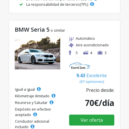
La responsabilidad de terceros(TPL)
BMW Seria 5
o similar
Automático
Aire acondicionado
5
4
3
9.43
Excelente
(67 opiniones)
Igual a igual
Precio desde:
Kilometraje ilimitado
70€/día
Reunirse y Saludar
Depósito en efectivo
aceptado
Ver oferta
Conductor adicional
incluido