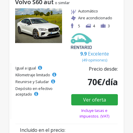
Volvo S60 aut
o similar
Automático
Aire acondicionado
5
4
3
9.9
Excelente
(49 opiniones)
Igual a igual
Precio desde:
Kilometraje limitado
70€/día
Reunirse y Saludar
Depósito en efectivo
aceptado
Ver oferta
Incluye tasas e
impuestos. (VAT)
Incluido en el precio: