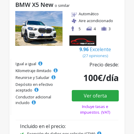
BMW X5 New
o similar
Automático
Aire acondicionado
5
4
3
9.96
Excelente
(27 opiniones)
Igual a igual
Precio desde:
Kilometraje ilimitado
100€/día
Reunirse y Saludar
Depósito en efectivo
aceptado
Ver oferta
Conductor adicional
incluido
Incluye tasas e
impuestos. (VAT)
Incluido en el precio:
Exención de daños por colisión (CDW)