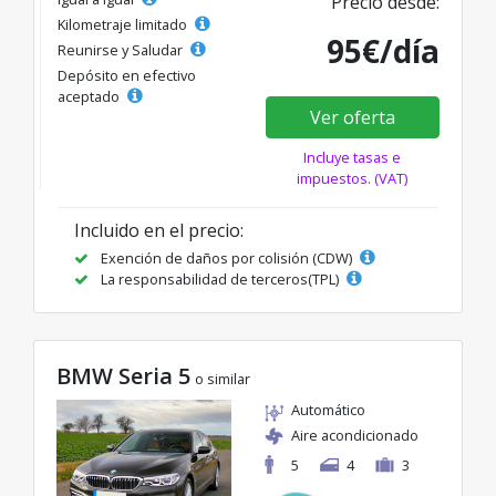
Precio desde:
Kilometraje limitado
95€/día
Reunirse y Saludar
Depósito en efectivo
aceptado
Ver oferta
Incluye tasas e
impuestos. (VAT)
Incluido en el precio:
Exención de daños por colisión (CDW)
La responsabilidad de terceros(TPL)
BMW Seria 5
o similar
Automático
Aire acondicionado
5
4
3