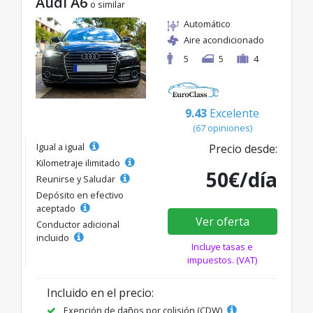
Audi A6
o similar
Automático
Aire acondicionado
5
5
4
9.43
Excelente
(67 opiniones)
Igual a igual
Precio desde:
Kilometraje ilimitado
50€/día
Reunirse y Saludar
Depósito en efectivo
aceptado
Ver oferta
Conductor adicional
incluido
Incluye tasas e
impuestos. (VAT)
Incluido en el precio:
Exención de daños por colisión (CDW)