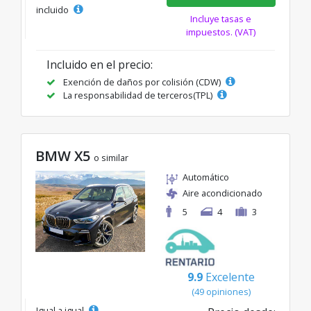
incluido
Incluye tasas e
impuestos. (VAT)
Incluido en el precio:
Exención de daños por colisión (CDW)
La responsabilidad de terceros(TPL)
BMW X5
o similar
Automático
Aire acondicionado
5
4
3
9.9
Excelente
(49 opiniones)
Igual a igual