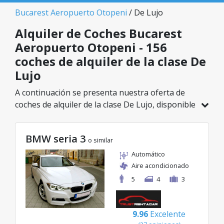
Bucarest Aeropuerto Otopeni
/ De Lujo
Alquiler de Coches Bucarest
Aeropuerto Otopeni - 156
coches de alquiler de la clase De
Lujo
A continuación se presenta nuestra oferta de
coches de alquiler de la clase De Lujo, disponible
en Bucarest Aeropuerto Otopeni. De un total de
156 vehículos en esta ubicación, puedes elegir el
BMW seria 3
modelo ideal de la categoría seleccionada, con
o similar
tarifas excelentes desde solo 32€/día.
Automático
Aire acondicionado
5
4
3
9.96
Excelente