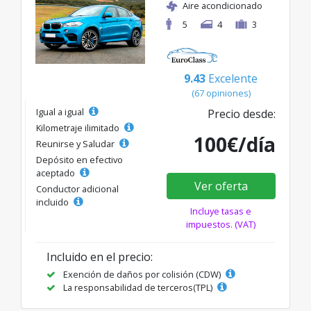
Aire acondicionado
5
4
3
9.43
Excelente
(67 opiniones)
Igual a igual
Precio desde:
Kilometraje ilimitado
100€/día
Reunirse y Saludar
Depósito en efectivo
aceptado
Ver oferta
Conductor adicional
incluido
Incluye tasas e
impuestos. (VAT)
Incluido en el precio:
Exención de daños por colisión (CDW)
La responsabilidad de terceros(TPL)