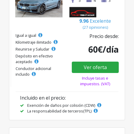
5
4
3
9.96
Excelente
(27 opiniones)
Igual a igual
Precio desde:
Kilometraje ilimitado
60€/día
Reunirse y Saludar
Depósito en efectivo
aceptado
Ver oferta
Conductor adicional
incluido
Incluye tasas e
impuestos. (VAT)
Incluido en el precio:
Exención de daños por colisión (CDW)
La responsabilidad de terceros(TPL)