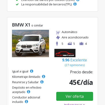
La responsabilidad de terceros(TPL)
BMW X1
o similar
Automático
Aire acondicionado
5
5
4
9.96
Excelente
(27 opiniones)
Igual a igual
Precio desde:
Kilometraje ilimitado
45€/día
Reunirse y Saludar
Depósito en efectivo
aceptado
Ver oferta
Conductor adicional
incluido
Incluye tasas e