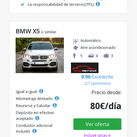
La responsabilidad de terceros(TPL)
BMW X5
o similar
Automático
Aire acondicionado
5
4
3
9.96
Excelente
(27 opiniones)
Igual a igual
Precio desde:
Kilometraje ilimitado
80€/día
Reunirse y Saludar
Depósito en efectivo
aceptado
Ver oferta
Conductor adicional
incluido
Incluye tasas e