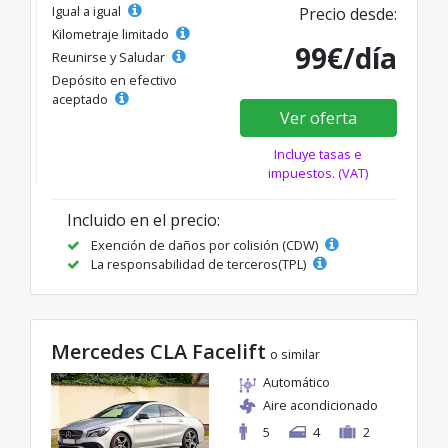
Igual a igual
Precio desde:
Kilometraje limitado
99€/día
Reunirse y Saludar
Depósito en efectivo
aceptado
Ver oferta
Incluye tasas e
impuestos. (VAT)
Incluido en el precio:
Exención de daños por colisión (CDW)
La responsabilidad de terceros(TPL)
Mercedes CLA Facelift
o similar
Automático
Aire acondicionado
5
4
2