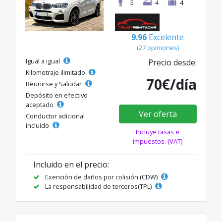
5
4
4
9.96
Excelente
(27 opiniones)
Igual a igual
Precio desde:
Kilometraje ilimitado
70€/día
Reunirse y Saludar
Depósito en efectivo
aceptado
Ver oferta
Conductor adicional
incluido
Incluye tasas e
impuestos. (VAT)
Incluido en el precio:
Exención de daños por colisión (CDW)
La responsabilidad de terceros(TPL)