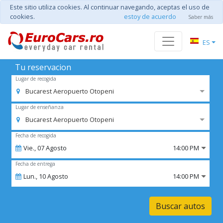
Este sitio utiliza cookies. Al continuar navegando, aceptas el uso de
cookies.
estoy de acuerdo
Saber más
ES
Tu reservacion
Lugar de recogida
Bucarest Aeropuerto Otopeni
Lugar de enseñanza
Bucarest Aeropuerto Otopeni
Fecha de recogida
Vie.,
07
Agosto
14:00 PM
Fecha de entrega
Lun.,
10
Agosto
14:00 PM
Buscar autos