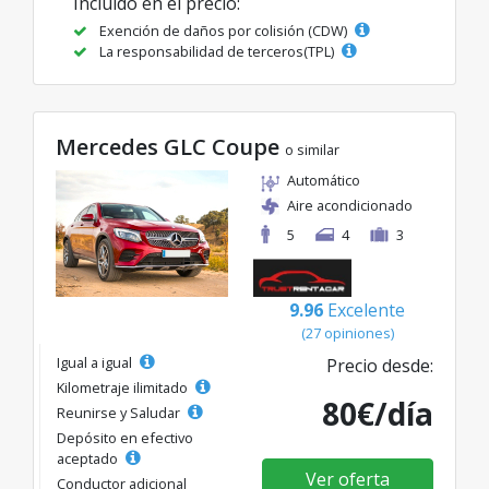
Incluido en el precio:
Exención de daños por colisión (CDW)
La responsabilidad de terceros(TPL)
Mercedes GLC Coupe
o similar
Automático
Aire acondicionado
5
4
3
9.96
Excelente
(27 opiniones)
Igual a igual
Precio desde:
Kilometraje ilimitado
80€/día
Reunirse y Saludar
Depósito en efectivo
aceptado
Ver oferta
Conductor adicional