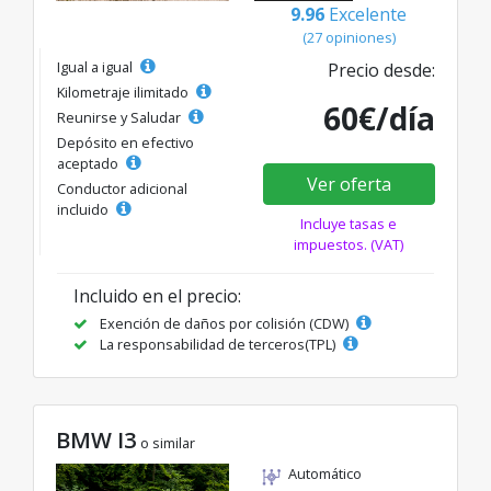
9.96
Excelente
(27 opiniones)
Igual a igual
Precio desde:
Kilometraje ilimitado
60€/día
Reunirse y Saludar
Depósito en efectivo
aceptado
Ver oferta
Conductor adicional
incluido
Incluye tasas e
impuestos. (VAT)
Incluido en el precio:
Exención de daños por colisión (CDW)
La responsabilidad de terceros(TPL)
BMW I3
o similar
Automático