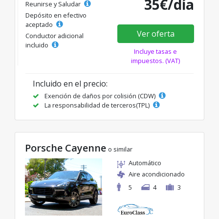
35€/día
Reunirse y Saludar
Depósito en efectivo
aceptado
Ver oferta
Conductor adicional
incluido
Incluye tasas e
impuestos. (VAT)
Incluido en el precio:
Exención de daños por colisión (CDW)
La responsabilidad de terceros(TPL)
Porsche Cayenne
o similar
Automático
Aire acondicionado
5
4
3