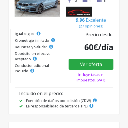
5
4
3
9.96
Excelente
(27 opiniones)
Igual a igual
Precio desde:
Kilometraje ilimitado
60€/día
Reunirse y Saludar
Depósito en efectivo
aceptado
Ver oferta
Conductor adicional
incluido
Incluye tasas e
impuestos. (VAT)
Incluido en el precio:
Exención de daños por colisión (CDW)
La responsabilidad de terceros(TPL)