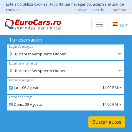
Este sitio utiliza cookies. Al continuar navegando, aceptas el uso de
cookies.
estoy de acuerdo
Saber más
ES
Tu reservacion
Lugar de recogida
Bucarest Aeropuerto Otopeni
Lugar de enseñanza
Bucarest Aeropuerto Otopeni
Fecha de recogida
Jue.,
06
Agosto
14:00 PM
Fecha de entrega
Dom.,
09
Agosto
14:00 PM
Buscar autos