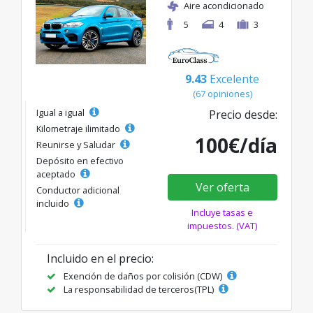
Aire acondicionado
5
4
3
9.43
Excelente
(67 opiniones)
Igual a igual
Precio desde:
Kilometraje ilimitado
100€/día
Reunirse y Saludar
Depósito en efectivo
aceptado
Ver oferta
Conductor adicional
incluido
Incluye tasas e
impuestos. (VAT)
Incluido en el precio:
Exención de daños por colisión (CDW)
La responsabilidad de terceros(TPL)