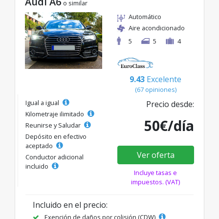
Audi A6
o similar
Automático
Aire acondicionado
5
5
4
9.43
Excelente
(67 opiniones)
Igual a igual
Precio desde:
Kilometraje ilimitado
50€/día
Reunirse y Saludar
Depósito en efectivo
aceptado
Ver oferta
Conductor adicional
incluido
Incluye tasas e
impuestos. (VAT)
Incluido en el precio:
Exención de daños por colisión (CDW)