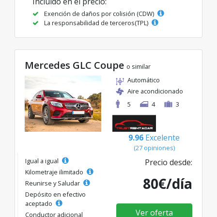
Incluido en el precio:
Exención de daños por colisión (CDW)
La responsabilidad de terceros(TPL)
Mercedes GLC Coupe
o similar
Automático
Aire acondicionado
5
4
3
9.96
Excelente
(27 opiniones)
Igual a igual
Precio desde:
Kilometraje ilimitado
80€/día
Reunirse y Saludar
Depósito en efectivo
aceptado
Ver oferta
Conductor adicional