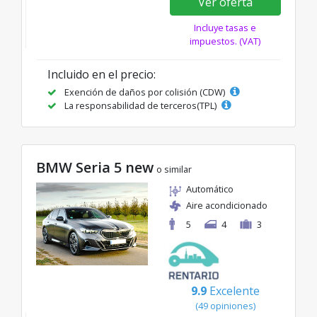
Ver oferta
Incluye tasas e
impuestos. (VAT)
Incluido en el precio:
Exención de daños por colisión (CDW)
La responsabilidad de terceros(TPL)
BMW Seria 5 new
o similar
Automático
Aire acondicionado
5
4
3
9.9
Excelente
(49 opiniones)