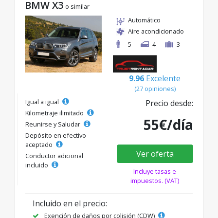
BMW X3
o similar
Automático
Aire acondicionado
5
4
3
9.96
Excelente
(27 opiniones)
Igual a igual
Precio desde:
Kilometraje ilimitado
55€/día
Reunirse y Saludar
Depósito en efectivo
aceptado
Ver oferta
Conductor adicional
incluido
Incluye tasas e
impuestos. (VAT)
Incluido en el precio:
Exención de daños por colisión (CDW)