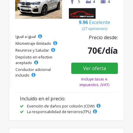
5
4
4
9.96
Excelente
(27 opiniones)
Igual a igual
Precio desde:
Kilometraje ilimitado
70€/día
Reunirse y Saludar
Depósito en efectivo
aceptado
Ver oferta
Conductor adicional
incluido
Incluye tasas e
impuestos. (VAT)
Incluido en el precio:
Exención de daños por colisión (CDW)
La responsabilidad de terceros(TPL)