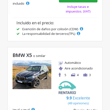
incluido
Incluye tasas e
impuestos. (VAT)
Incluido en el precio:
Exención de daños por colisión (CDW)
La responsabilidad de terceros(TPL)
BMW X5
o similar
Automático
Aire acondicionado
5
4
3
9.9
Excelente
(49 opiniones)
Igual a igual