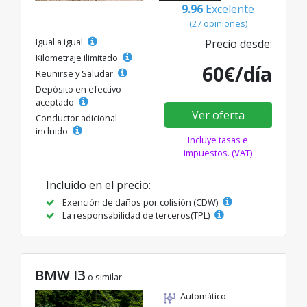
9.96
Excelente
(27 opiniones)
Igual a igual
Precio desde:
Kilometraje ilimitado
60€/día
Reunirse y Saludar
Depósito en efectivo
aceptado
Ver oferta
Conductor adicional
incluido
Incluye tasas e
impuestos. (VAT)
Incluido en el precio:
Exención de daños por colisión (CDW)
La responsabilidad de terceros(TPL)
BMW I3
o similar
Automático