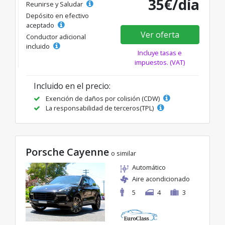
35€/día
Reunirse y Saludar
Depósito en efectivo
aceptado
Ver oferta
Conductor adicional
incluido
Incluye tasas e
impuestos. (VAT)
Incluido en el precio:
Exención de daños por colisión (CDW)
La responsabilidad de terceros(TPL)
Porsche Cayenne
o similar
Automático
Aire acondicionado
5
4
3