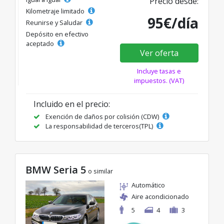
Precio desde:
Kilometraje limitado
95€/día
Reunirse y Saludar
Depósito en efectivo
aceptado
Ver oferta
Incluye tasas e
impuestos. (VAT)
Incluido en el precio:
Exención de daños por colisión (CDW)
La responsabilidad de terceros(TPL)
BMW Seria 5
o similar
Automático
Aire acondicionado
5
4
3