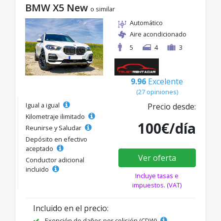
BMW X5 New
o similar
Automático
Aire acondicionado
5
4
3
9.96
Excelente
(27 opiniones)
Igual a igual
Precio desde:
Kilometraje ilimitado
100€/día
Reunirse y Saludar
Depósito en efectivo
aceptado
Ver oferta
Conductor adicional
incluido
Incluye tasas e
impuestos. (VAT)
Incluido en el precio:
Exención de daños por colisión (CDW)