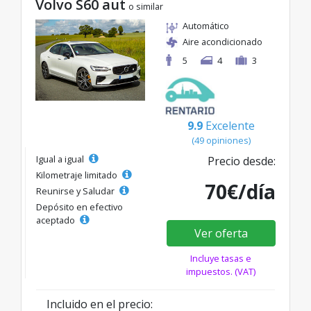
Volvo S60 aut
o similar
Automático
Aire acondicionado
5
4
3
9.9
Excelente
(49 opiniones)
Igual a igual
Precio desde:
Kilometraje limitado
70€/día
Reunirse y Saludar
Depósito en efectivo
aceptado
Ver oferta
Incluye tasas e
impuestos. (VAT)
Incluido en el precio: