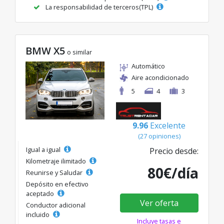
La responsabilidad de terceros(TPL)
BMW X5
o similar
Automático
Aire acondicionado
5
4
3
9.96
Excelente
(27 opiniones)
Igual a igual
Precio desde:
Kilometraje ilimitado
80€/día
Reunirse y Saludar
Depósito en efectivo
aceptado
Ver oferta
Conductor adicional
incluido
Incluye tasas e