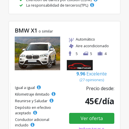
La responsabilidad de terceros(TPL)
BMW X1
o similar
Automático
Aire acondicionado
5
5
4
9.96
Excelente
(27 opiniones)
Igual a igual
Precio desde:
Kilometraje ilimitado
45€/día
Reunirse y Saludar
Depósito en efectivo
aceptado
Ver oferta
Conductor adicional
incluido
Incluye tasas e