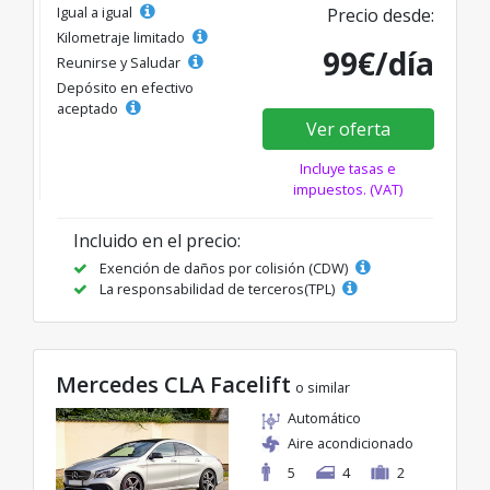
Igual a igual
Precio desde:
Kilometraje limitado
99€/día
Reunirse y Saludar
Depósito en efectivo
aceptado
Ver oferta
Incluye tasas e
impuestos. (VAT)
Incluido en el precio:
Exención de daños por colisión (CDW)
La responsabilidad de terceros(TPL)
Mercedes CLA Facelift
o similar
Automático
Aire acondicionado
5
4
2