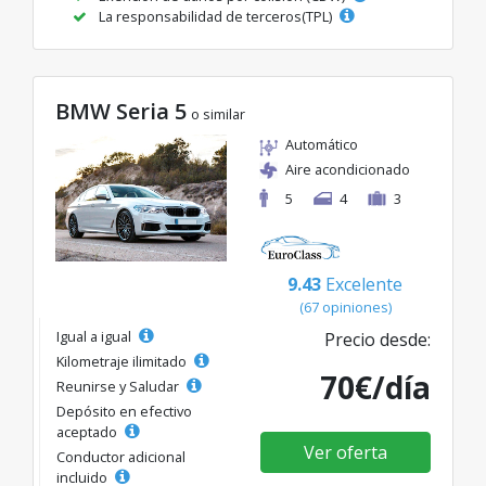
La responsabilidad de terceros(TPL)
BMW Seria 5
o similar
Automático
Aire acondicionado
5
4
3
9.43
Excelente
(67 opiniones)
Igual a igual
Precio desde:
Kilometraje ilimitado
70€/día
Reunirse y Saludar
Depósito en efectivo
aceptado
Ver oferta
Conductor adicional
incluido