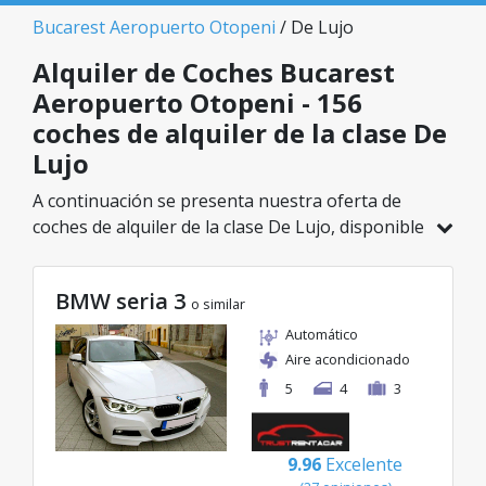
Bucarest Aeropuerto Otopeni
/ De Lujo
Alquiler de Coches Bucarest
Aeropuerto Otopeni - 156
coches de alquiler de la clase De
Lujo
A continuación se presenta nuestra oferta de
coches de alquiler de la clase De Lujo, disponible
en Bucarest Aeropuerto Otopeni. De un total de
156 vehículos en esta ubicación, puedes elegir el
BMW seria 3
modelo ideal de la categoría seleccionada, con
o similar
tarifas excelentes desde solo 32€/día.
Automático
Aire acondicionado
5
4
3
9.96
Excelente