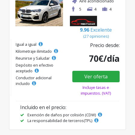
Aire acondicionado
5
4
4
9.96
Excelente
(27 opiniones)
Igual a igual
Precio desde:
Kilometraje ilimitado
70€/día
Reunirse y Saludar
Depósito en efectivo
aceptado
Ver oferta
Conductor adicional
incluido
Incluye tasas e
impuestos. (VAT)
Incluido en el precio:
Exención de daños por colisión (CDW)
La responsabilidad de terceros(TPL)