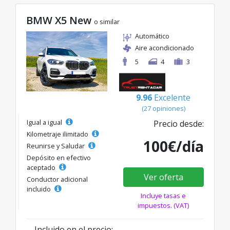
BMW X5 New
o similar
Automático
Aire acondicionado
5
4
3
9.96
Excelente
(27 opiniones)
Igual a igual
Precio desde:
Kilometraje ilimitado
100€/día
Reunirse y Saludar
Depósito en efectivo
aceptado
Ver oferta
Conductor adicional
incluido
Incluye tasas e
impuestos. (VAT)
Incluido en el precio: