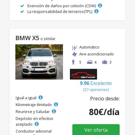
Exención de daños por colisión (CDW)
La responsabilidad de terceros(TPL)
BMW X5
o similar
Automático
Aire acondicionado
5
4
3
9.96
Excelente
(27 opiniones)
Igual a igual
Precio desde:
Kilometraje ilimitado
80€/día
Reunirse y Saludar
Depósito en efectivo
aceptado
Ver oferta
Conductor adicional