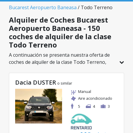
Bucarest Aeropuerto Baneasa
/ Todo Terreno
Alquiler de Coches Bucarest
Aeropuerto Baneasa - 150
coches de alquiler de la clase
Todo Terreno
A continuación se presenta nuestra oferta de
coches de alquiler de la clase Todo Terreno,
disponible en Bucarest Aeropuerto Baneasa. De
un total de 150 vehículos en esta ubicación,
Dacia DUSTER
puedes elegir el modelo ideal de la categoría
o similar
seleccionada, con tarifas excelentes desde solo
Manual
29€/día.
Aire acondicionado
5
4
3