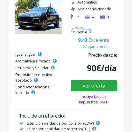
Automático
Aire acondicionado
5
4
3
9.43
Excelente
(67 opiniones)
Igual a igual
Precio desde:
Kilometraje ilimitado
90€/día
Reunirse y Saludar
Depósito en efectivo
aceptado
Ver oferta
Conductor adicional
incluido
Incluye tasas e
impuestos. (VAT)
Incluido en el precio:
Exención de daños por colisión (CDW)
La responsabilidad de terceros(TPL)