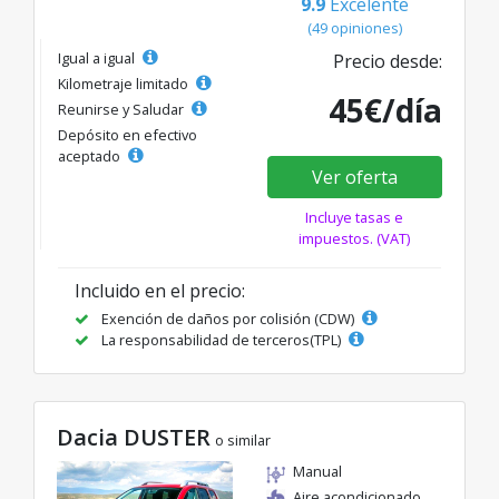
9.9
Excelente
(49 opiniones)
Igual a igual
Precio desde:
Kilometraje limitado
45€/día
Reunirse y Saludar
Depósito en efectivo
aceptado
Ver oferta
Incluye tasas e
impuestos. (VAT)
Incluido en el precio:
Exención de daños por colisión (CDW)
La responsabilidad de terceros(TPL)
Dacia DUSTER
o similar
Manual
Aire acondicionado