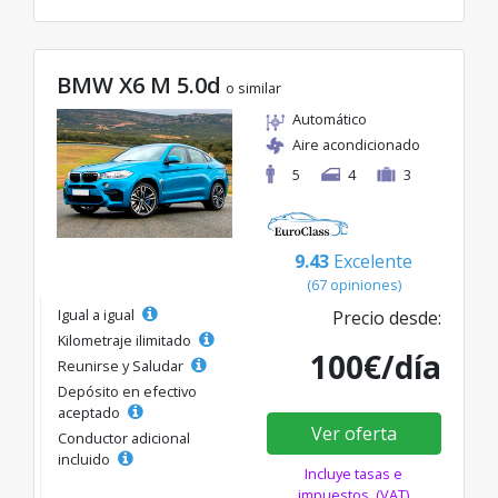
BMW X6 M 5.0d
o similar
Automático
Aire acondicionado
5
4
3
9.43
Excelente
(67 opiniones)
Igual a igual
Precio desde:
Kilometraje ilimitado
100€/día
Reunirse y Saludar
Depósito en efectivo
aceptado
Ver oferta
Conductor adicional
incluido
Incluye tasas e
impuestos. (VAT)