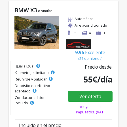
BMW X3
o similar
Automático
Aire acondicionado
5
4
3
9.96
Excelente
(27 opiniones)
Igual a igual
Precio desde:
Kilometraje ilimitado
55€/día
Reunirse y Saludar
Depósito en efectivo
aceptado
Ver oferta
Conductor adicional
incluido
Incluye tasas e
impuestos. (VAT)
Incluido en el precio: