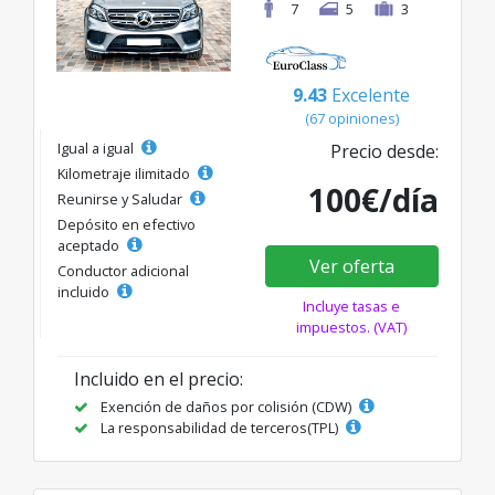
7
5
3
9.43
Excelente
(67 opiniones)
Igual a igual
Precio desde:
Kilometraje ilimitado
100€/día
Reunirse y Saludar
Depósito en efectivo
aceptado
Ver oferta
Conductor adicional
incluido
Incluye tasas e
impuestos. (VAT)
Incluido en el precio:
Exención de daños por colisión (CDW)
La responsabilidad de terceros(TPL)