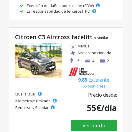
Exención de daños por colisión (CDW)
La responsabilidad de terceros(TPL)
Citroen C3 Aircross facelift
o similar
Manual
Aire acondicionado
5
4
2
9.85
Excelente
(66 opiniones)
Igual a igual
Precio desde:
Kilometraje ilimitado
55€/día
Reunirse y Saludar
Ver oferta