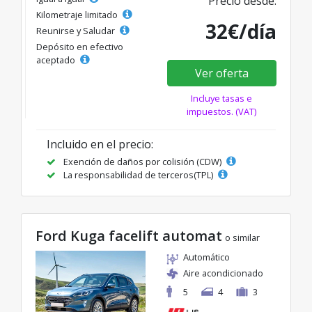
Precio desde:
Kilometraje limitado
32€/día
Reunirse y Saludar
Depósito en efectivo
aceptado
Ver oferta
Incluye tasas e
impuestos. (VAT)
Incluido en el precio:
Exención de daños por colisión (CDW)
La responsabilidad de terceros(TPL)
Ford Kuga facelift automat
o similar
Automático
Aire acondicionado
5
4
3