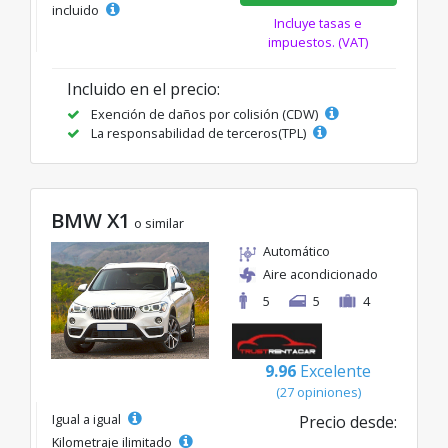
incluido
Incluye tasas e
impuestos. (VAT)
Incluido en el precio:
Exención de daños por colisión (CDW)
La responsabilidad de terceros(TPL)
BMW X1
o similar
Automático
Aire acondicionado
5
5
4
9.96
Excelente
(27 opiniones)
Igual a igual
Precio desde:
Kilometraje ilimitado