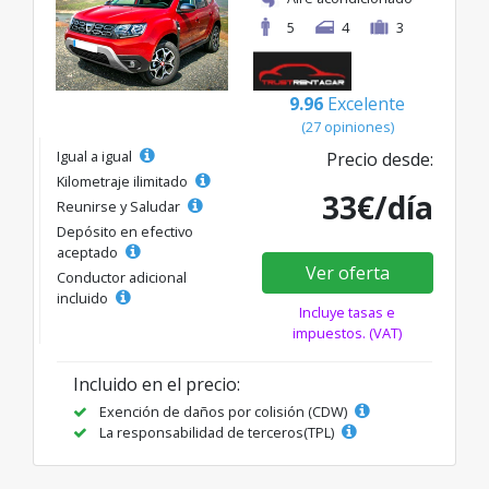
5
4
3
9.96
Excelente
(27 opiniones)
Igual a igual
Precio desde:
Kilometraje ilimitado
33€/día
Reunirse y Saludar
Depósito en efectivo
aceptado
Ver oferta
Conductor adicional
incluido
Incluye tasas e
impuestos. (VAT)
Incluido en el precio:
Exención de daños por colisión (CDW)
La responsabilidad de terceros(TPL)