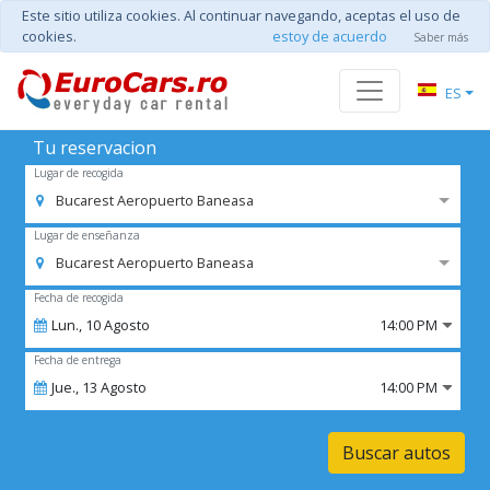
Este sitio utiliza cookies. Al continuar navegando, aceptas el uso de
cookies.
estoy de acuerdo
Saber más
ES
Tu reservacion
Lugar de recogida
Bucarest Aeropuerto Baneasa
Lugar de enseñanza
Bucarest Aeropuerto Baneasa
Fecha de recogida
Lun.,
10
Agosto
14:00 PM
Fecha de entrega
Jue.,
13
Agosto
14:00 PM
Buscar autos