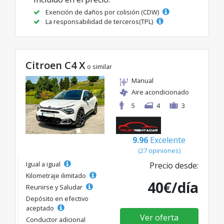
Exención de daños por colisión (CDW)
La responsabilidad de terceros(TPL)
Citroen C4 X
o similar
Manual
Aire acondicionado
5
4
3
9.96
Excelente
(27 opiniones)
Igual a igual
Precio desde:
Kilometraje ilimitado
40€/día
Reunirse y Saludar
Depósito en efectivo
aceptado
Ver oferta
Conductor adicional