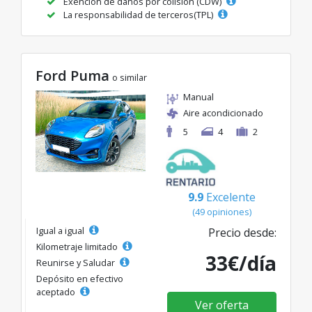
Exención de daños por colisión (CDW)
La responsabilidad de terceros(TPL)
Ford Puma
o similar
Manual
Aire acondicionado
5
4
2
9.9
Excelente
(49 opiniones)
Igual a igual
Precio desde:
Kilometraje limitado
33€/día
Reunirse y Saludar
Depósito en efectivo
aceptado
Ver oferta