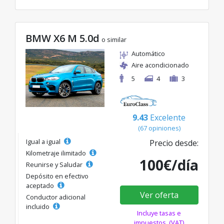
BMW X6 M 5.0d
o similar
Automático
Aire acondicionado
5
4
3
9.43
Excelente
(67 opiniones)
Igual a igual
Precio desde:
Kilometraje ilimitado
100€/día
Reunirse y Saludar
Depósito en efectivo
aceptado
Ver oferta
Conductor adicional
incluido
Incluye tasas e
impuestos. (VAT)