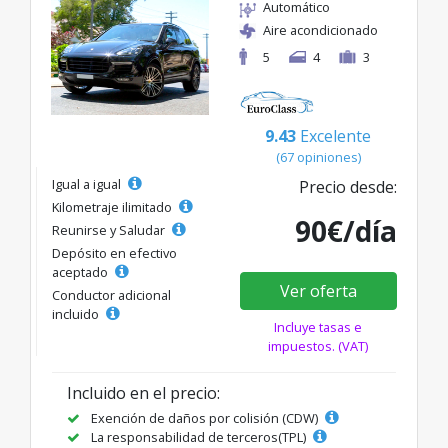
Automático
Aire acondicionado
5
4
3
9.43
Excelente
(67 opiniones)
Igual a igual
Precio desde:
Kilometraje ilimitado
90€/día
Reunirse y Saludar
Depósito en efectivo
aceptado
Ver oferta
Conductor adicional
incluido
Incluye tasas e
impuestos. (VAT)
Incluido en el precio:
Exención de daños por colisión (CDW)
La responsabilidad de terceros(TPL)