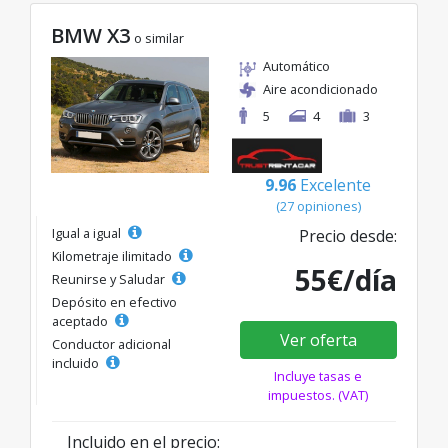
BMW X3
o similar
Automático
Aire acondicionado
5
4
3
9.96
Excelente
(27 opiniones)
Igual a igual
Precio desde:
Kilometraje ilimitado
55€/día
Reunirse y Saludar
Depósito en efectivo
aceptado
Ver oferta
Conductor adicional
incluido
Incluye tasas e
impuestos. (VAT)
Incluido en el precio: