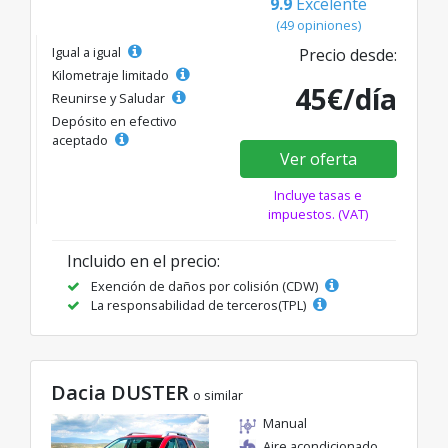
9.9
Excelente
(49 opiniones)
Igual a igual
Precio desde:
Kilometraje limitado
45€/día
Reunirse y Saludar
Depósito en efectivo
aceptado
Ver oferta
Incluye tasas e
impuestos. (VAT)
Incluido en el precio:
Exención de daños por colisión (CDW)
La responsabilidad de terceros(TPL)
Dacia DUSTER
o similar
Manual
Aire acondicionado