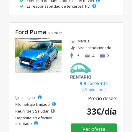
Exención de daños por colisión (CDW)
La responsabilidad de terceros(TPL)
Ford Puma
o similar
Manual
Aire acondicionado
5
4
2
9.9
Excelente
(49 opiniones)
Igual a igual
Precio desde:
Kilometraje limitado
33€/día
Reunirse y Saludar
Depósito en efectivo
aceptado
Ver oferta