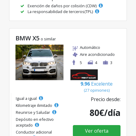
Exención de daños por colisión (CDW)
La responsabilidad de terceros(TPL)
BMW X5
o similar
Automático
Aire acondicionado
5
4
3
9.96
Excelente
(27 opiniones)
Igual a igual
Precio desde:
Kilometraje ilimitado
80€/día
Reunirse y Saludar
Depósito en efectivo
aceptado
Ver oferta
Conductor adicional