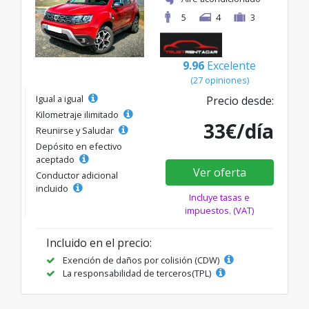
5
4
3
9.96
Excelente
(27 opiniones)
Igual a igual
Precio desde:
Kilometraje ilimitado
33€/día
Reunirse y Saludar
Depósito en efectivo
aceptado
Ver oferta
Conductor adicional
incluido
Incluye tasas e
impuestos. (VAT)
Incluido en el precio:
Exención de daños por colisión (CDW)
La responsabilidad de terceros(TPL)