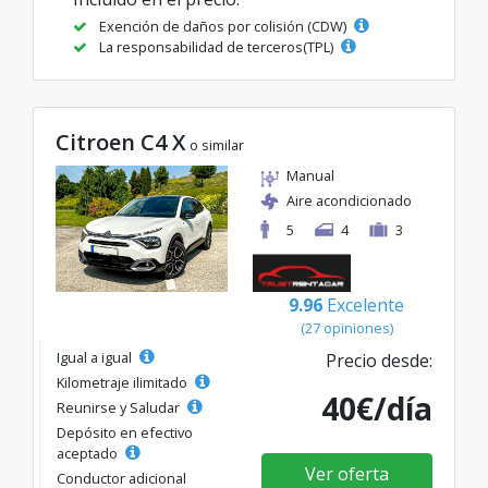
Exención de daños por colisión (CDW)
La responsabilidad de terceros(TPL)
Citroen C4 X
o similar
Manual
Aire acondicionado
5
4
3
9.96
Excelente
(27 opiniones)
Igual a igual
Precio desde:
Kilometraje ilimitado
40€/día
Reunirse y Saludar
Depósito en efectivo
aceptado
Ver oferta
Conductor adicional