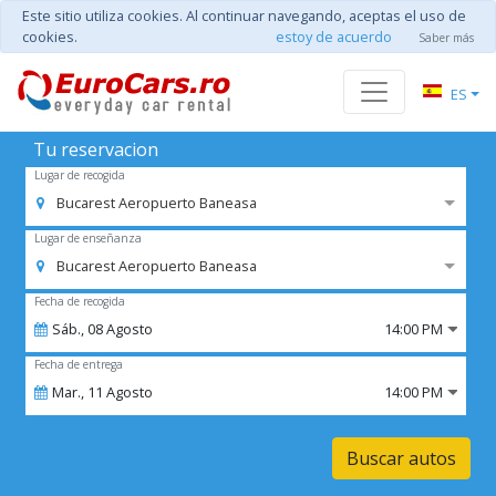
Este sitio utiliza cookies. Al continuar navegando, aceptas el uso de
cookies.
estoy de acuerdo
Saber más
ES
Tu reservacion
Lugar de recogida
Bucarest Aeropuerto Baneasa
Lugar de enseñanza
Bucarest Aeropuerto Baneasa
Fecha de recogida
Sáb.,
08
Agosto
14:00 PM
Fecha de entrega
Mar.,
11
Agosto
14:00 PM
Buscar autos