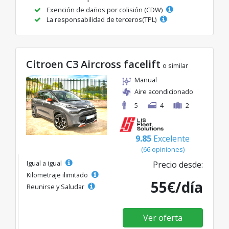
Exención de daños por colisión (CDW)
La responsabilidad de terceros(TPL)
Citroen C3 Aircross facelift
o similar
Manual
Aire acondicionado
5
4
2
9.85
Excelente
(66 opiniones)
Igual a igual
Precio desde:
Kilometraje ilimitado
55€/día
Reunirse y Saludar
Ver oferta