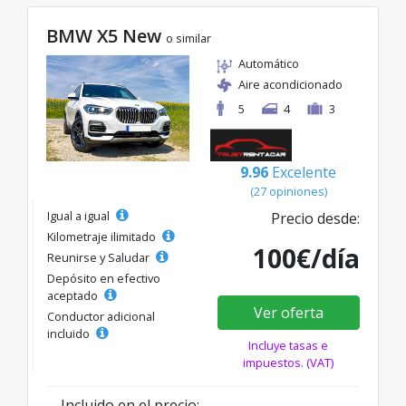
BMW X5 New
o similar
Automático
Aire acondicionado
5
4
3
9.96
Excelente
(27 opiniones)
Igual a igual
Precio desde:
Kilometraje ilimitado
100€/día
Reunirse y Saludar
Depósito en efectivo
aceptado
Ver oferta
Conductor adicional
incluido
Incluye tasas e
impuestos. (VAT)
Incluido en el precio: