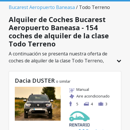
Bucarest Aeropuerto Baneasa
/ Todo Terreno
Alquiler de Coches Bucarest
Aeropuerto Baneasa - 154
coches de alquiler de la clase
Todo Terreno
A continuación se presenta nuestra oferta de
coches de alquiler de la clase Todo Terreno,
disponible en Bucarest Aeropuerto Baneasa. De
un total de 154 vehículos en esta ubicación,
Dacia DUSTER
puedes elegir el modelo ideal de la categoría
o similar
seleccionada, con tarifas excelentes desde solo
Manual
29€/día.
Aire acondicionado
5
4
3