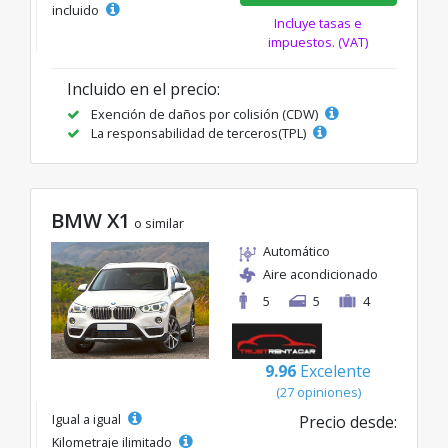
incluido
Incluye tasas e
impuestos. (VAT)
Incluido en el precio:
Exención de daños por colisión (CDW)
La responsabilidad de terceros(TPL)
BMW X1
o similar
Automático
Aire acondicionado
5
5
4
9.96
Excelente
(27 opiniones)
Igual a igual
Precio desde:
Kilometraje ilimitado