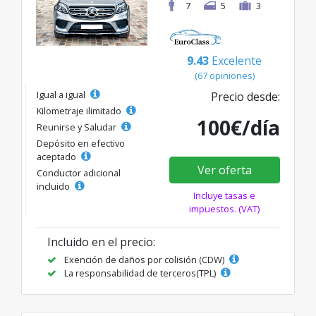
7
5
3
9.43
Excelente
(67 opiniones)
Igual a igual
Precio desde:
Kilometraje ilimitado
100€/día
Reunirse y Saludar
Depósito en efectivo
aceptado
Ver oferta
Conductor adicional
incluido
Incluye tasas e
impuestos. (VAT)
Incluido en el precio:
Exención de daños por colisión (CDW)
La responsabilidad de terceros(TPL)