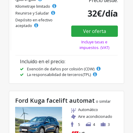
Precio desde:
Kilometraje limitado
32€/día
Reunirse y Saludar
Depósito en efectivo
aceptado
Ver oferta
Incluye tasas e
impuestos. (VAT)
Incluido en el precio:
Exención de daños por colisión (CDW)
La responsabilidad de terceros(TPL)
Ford Kuga facelift automat
o similar
Automático
Aire acondicionado
5
4
3