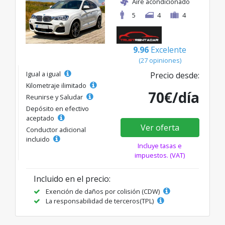
Aire acondicionado
5
4
4
9.96
Excelente
(27 opiniones)
Igual a igual
Precio desde:
Kilometraje ilimitado
70€/día
Reunirse y Saludar
Depósito en efectivo
aceptado
Ver oferta
Conductor adicional
incluido
Incluye tasas e
impuestos. (VAT)
Incluido en el precio:
Exención de daños por colisión (CDW)
La responsabilidad de terceros(TPL)