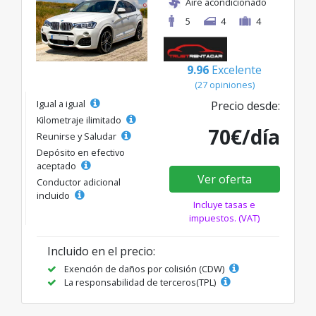
Aire acondicionado
5
4
4
9.96
Excelente
(27 opiniones)
Igual a igual
Precio desde:
Kilometraje ilimitado
70€/día
Reunirse y Saludar
Depósito en efectivo
aceptado
Ver oferta
Conductor adicional
incluido
Incluye tasas e
impuestos. (VAT)
Incluido en el precio:
Exención de daños por colisión (CDW)
La responsabilidad de terceros(TPL)