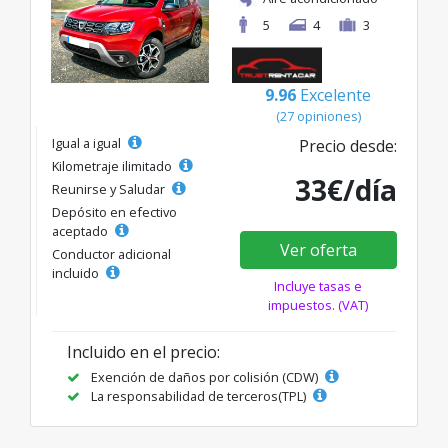
5
4
3
9.96
Excelente
(27 opiniones)
Igual a igual
Precio desde:
Kilometraje ilimitado
33€/día
Reunirse y Saludar
Depósito en efectivo
aceptado
Ver oferta
Conductor adicional
incluido
Incluye tasas e
impuestos. (VAT)
Incluido en el precio:
Exención de daños por colisión (CDW)
La responsabilidad de terceros(TPL)