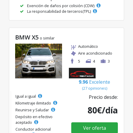
Exención de daños por colisión (CDW)
La responsabilidad de terceros(TPL)
BMW X5
o similar
Automático
Aire acondicionado
5
4
3
9.96
Excelente
(27 opiniones)
Igual a igual
Precio desde:
Kilometraje ilimitado
80€/día
Reunirse y Saludar
Depósito en efectivo
aceptado
Ver oferta
Conductor adicional