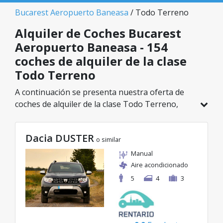
Bucarest Aeropuerto Baneasa
/ Todo Terreno
Alquiler de Coches Bucarest
Aeropuerto Baneasa - 154
coches de alquiler de la clase
Todo Terreno
A continuación se presenta nuestra oferta de
coches de alquiler de la clase Todo Terreno,
disponible en Bucarest Aeropuerto Baneasa. De
un total de 154 vehículos en esta ubicación,
Dacia DUSTER
puedes elegir el modelo ideal de la categoría
o similar
seleccionada, con tarifas excelentes desde solo
Manual
29€/día.
Aire acondicionado
5
4
3