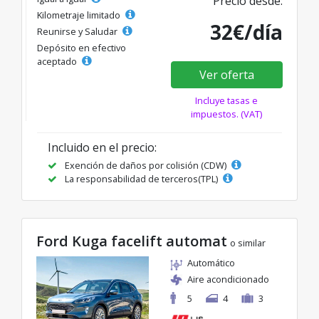
Precio desde:
Kilometraje limitado
32€/día
Reunirse y Saludar
Depósito en efectivo
aceptado
Ver oferta
Incluye tasas e
impuestos. (VAT)
Incluido en el precio:
Exención de daños por colisión (CDW)
La responsabilidad de terceros(TPL)
Ford Kuga facelift automat
o similar
Automático
Aire acondicionado
5
4
3