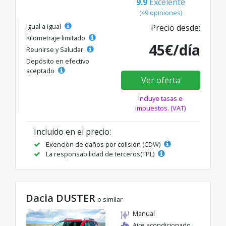
9.9
Excelente
(49 opiniones)
Igual a igual
Precio desde:
Kilometraje limitado
45€/día
Reunirse y Saludar
Depósito en efectivo
aceptado
Ver oferta
Incluye tasas e
impuestos. (VAT)
Incluido en el precio:
Exención de daños por colisión (CDW)
La responsabilidad de terceros(TPL)
Dacia DUSTER
o similar
Manual
Aire acondicionado