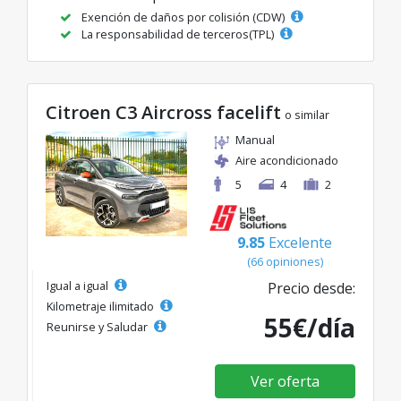
Exención de daños por colisión (CDW)
La responsabilidad de terceros(TPL)
Citroen C3 Aircross facelift
o similar
Manual
Aire acondicionado
5
4
2
9.85
Excelente
(66 opiniones)
Igual a igual
Precio desde:
Kilometraje ilimitado
55€/día
Reunirse y Saludar
Ver oferta