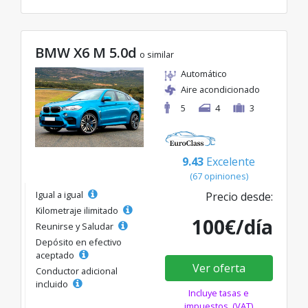
BMW X6 M 5.0d
o similar
Automático
Aire acondicionado
5
4
3
9.43
Excelente
(67 opiniones)
Igual a igual
Precio desde:
Kilometraje ilimitado
100€/día
Reunirse y Saludar
Depósito en efectivo
aceptado
Ver oferta
Conductor adicional
incluido
Incluye tasas e
impuestos. (VAT)