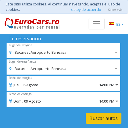
Este sitio utiliza cookies. Al continuar navegando, aceptas el uso de
cookies.
estoy de acuerdo
Saber más
ES
Tu reservacion
Lugar de recogida
Bucarest Aeropuerto Baneasa
Lugar de enseñanza
Bucarest Aeropuerto Baneasa
Fecha de recogida
Jue.,
06
Agosto
14:00 PM
Fecha de entrega
Dom.,
09
Agosto
14:00 PM
Buscar autos