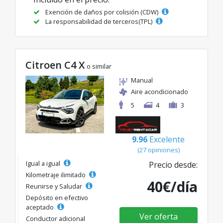
Exención de daños por colisión (CDW)
La responsabilidad de terceros(TPL)
Citroen C4 X
o similar
Manual
Aire acondicionado
5
4
3
9.96
Excelente
(27 opiniones)
Igual a igual
Precio desde:
Kilometraje ilimitado
40€/día
Reunirse y Saludar
Depósito en efectivo
aceptado
Ver oferta
Conductor adicional