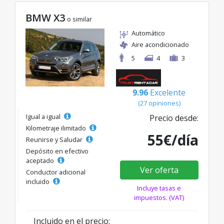
BMW X3
o similar
Automático
Aire acondicionado
5
4
3
9.96
Excelente
(27 opiniones)
Igual a igual
Precio desde:
Kilometraje ilimitado
55€/día
Reunirse y Saludar
Depósito en efectivo
aceptado
Ver oferta
Conductor adicional
incluido
Incluye tasas e
impuestos. (VAT)
Incluido en el precio: