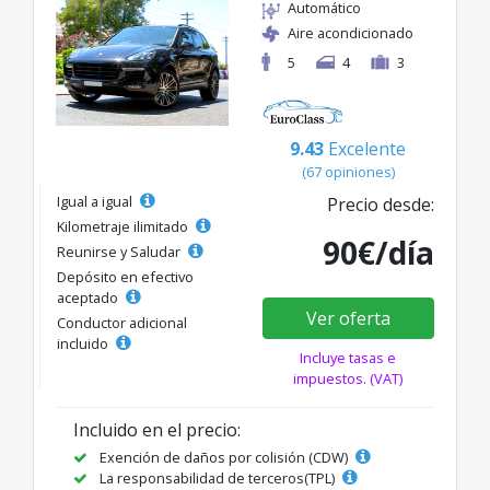
Automático
Aire acondicionado
5
4
3
9.43
Excelente
(67 opiniones)
Igual a igual
Precio desde:
Kilometraje ilimitado
90€/día
Reunirse y Saludar
Depósito en efectivo
aceptado
Ver oferta
Conductor adicional
incluido
Incluye tasas e
impuestos. (VAT)
Incluido en el precio:
Exención de daños por colisión (CDW)
La responsabilidad de terceros(TPL)