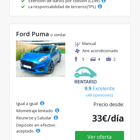
Exención de daños por colisión (CDW)
La responsabilidad de terceros(TPL)
Ford Puma
o similar
Manual
Aire acondicionado
5
4
2
9.9
Excelente
(49 opiniones)
Igual a igual
Precio desde:
Kilometraje limitado
33€/día
Reunirse y Saludar
Depósito en efectivo
aceptado
Ver oferta