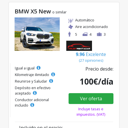
BMW X5 New
o similar
Automático
Aire acondicionado
5
4
3
9.96
Excelente
(27 opiniones)
Igual a igual
Precio desde:
Kilometraje ilimitado
100€/día
Reunirse y Saludar
Depósito en efectivo
aceptado
Ver oferta
Conductor adicional
incluido
Incluye tasas e
impuestos. (VAT)
Incluido en el precio: