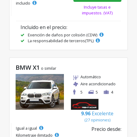
incluido
Incluye tasas e
impuestos. (VAT)
Incluido en el precio:
Exención de daños por colisión (CDW)
La responsabilidad de terceros(TPL)
BMW X1
o similar
Automático
Aire acondicionado
5
5
4
9.96
Excelente
(27 opiniones)
Igual a igual
Precio desde:
Kilometraje ilimitado