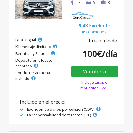
7
5
3
9.43
Excelente
(67 opiniones)
Igual a igual
Precio desde:
Kilometraje ilimitado
100€/día
Reunirse y Saludar
Depósito en efectivo
aceptado
Ver oferta
Conductor adicional
incluido
Incluye tasas e
impuestos. (VAT)
Incluido en el precio:
Exención de daños por colisión (CDW)
La responsabilidad de terceros(TPL)