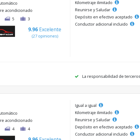
Kilometraje ilimitado
utomático
Reunirse y Saludar
ire acondicionado
Depósito en efectivo aceptado
5
3
Conductor adicional incluido
9.96
Excelente
(27 opiniones)
La responsabilidad de tercero
Igual a igual
Kilometraje ilimitado
utomático
Reunirse y Saludar
ire acondicionado
Depósito en efectivo aceptado
4
4
Conductor adicional incluido
9.96
Excelente