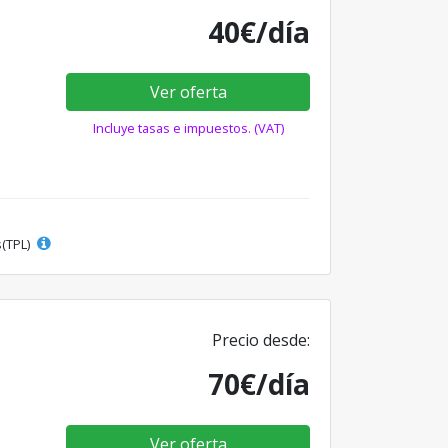
40€/día
Ver oferta
Incluye tasas e impuestos. (VAT)
s(TPL)
Precio desde:
70€/día
Ver oferta