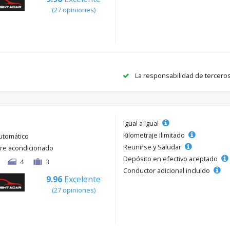
(27 opiniones)
La responsabilidad de tercero
Igual a igual
Kilometraje ilimitado
utomático
Reunirse y Saludar
ire acondicionado
Depósito en efectivo aceptado
4
3
Conductor adicional incluido
9.96
Excelente
(27 opiniones)