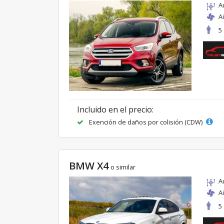
A
A
5
Incluido en el precio:
Exención de daños por colisión (CDW)
BMW X4
o similar
A
A
5