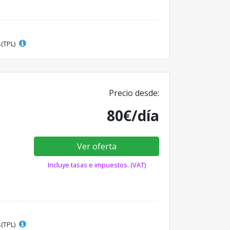
s(TPL)
Precio desde:
80€/día
Ver oferta
Incluye tasas e impuestos. (VAT)
s(TPL)