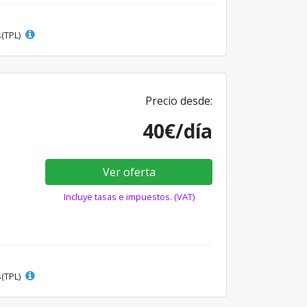
s(TPL)
Precio desde:
40€/día
Ver oferta
Incluye tasas e impuestos. (VAT)
s(TPL)