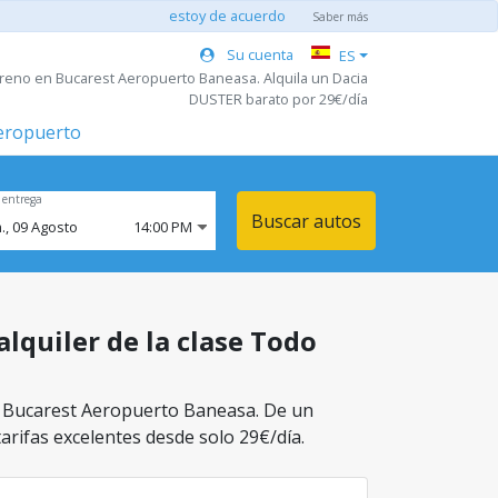
estoy de acuerdo
Saber más
Su cuenta
ES
rreno en Bucarest Aeropuerto Baneasa. Alquila un Dacia
DUSTER barato por 29€/día
aeropuerto
 entrega
Buscar autos
.,
09
Agosto
14:00 PM
lquiler de la clase Todo
en Bucarest Aeropuerto Baneasa. De un
tarifas excelentes desde solo 29€/día.