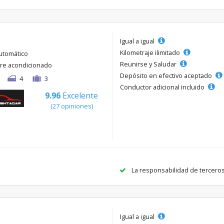
Igual a igual
Kilometraje ilimitado
utomático
Reunirse y Saludar
ire acondicionado
Depósito en efectivo aceptado
4
3
Conductor adicional incluido
9.96
Excelente
(27 opiniones)
La responsabilidad de tercero
Igual a igual