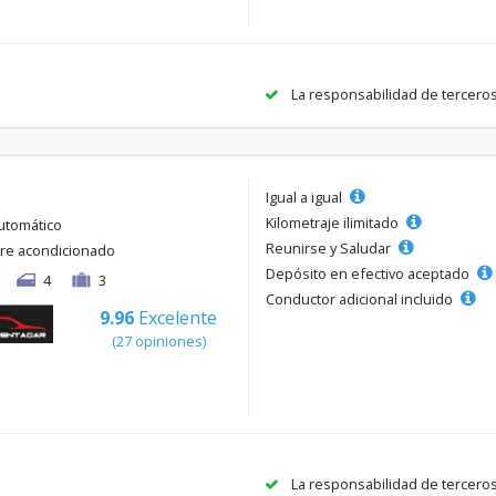
La responsabilidad de tercero
Igual a igual
Kilometraje ilimitado
utomático
Reunirse y Saludar
ire acondicionado
Depósito en efectivo aceptado
4
3
Conductor adicional incluido
9.96
Excelente
(27 opiniones)
La responsabilidad de tercero