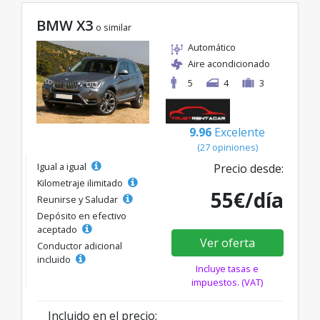
BMW X3
o similar
Automático
Aire acondicionado
5
4
3
9.96
Excelente
(27 opiniones)
Igual a igual
Precio desde:
Kilometraje ilimitado
55€/día
Reunirse y Saludar
Depósito en efectivo
aceptado
Ver oferta
Conductor adicional
incluido
Incluye tasas e
impuestos. (VAT)
Incluido en el precio: