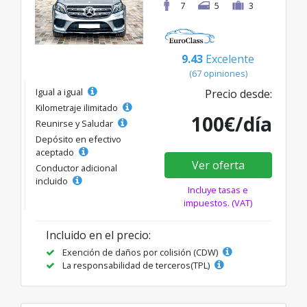
7
5
3
9.43
Excelente
(67 opiniones)
Igual a igual
Precio desde:
Kilometraje ilimitado
100€/día
Reunirse y Saludar
Depósito en efectivo
aceptado
Ver oferta
Conductor adicional
incluido
Incluye tasas e
impuestos. (VAT)
Incluido en el precio:
Exención de daños por colisión (CDW)
La responsabilidad de terceros(TPL)