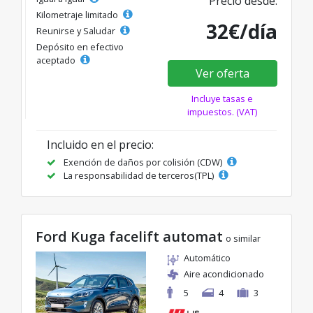
Precio desde:
Kilometraje limitado
32€/día
Reunirse y Saludar
Depósito en efectivo
aceptado
Ver oferta
Incluye tasas e
impuestos. (VAT)
Incluido en el precio:
Exención de daños por colisión (CDW)
La responsabilidad de terceros(TPL)
Ford Kuga facelift automat
o similar
Automático
Aire acondicionado
5
4
3