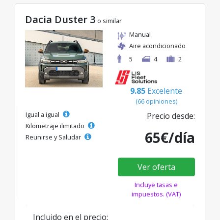
Dacia Duster 3
o similar
Manual
Aire acondicionado
5
4
2
9.85
Excelente
(66 opiniones)
Igual a igual
Precio desde:
Kilometraje ilimitado
65€/día
Reunirse y Saludar
Ver oferta
Incluye tasas e
impuestos. (VAT)
Incluido en el precio: