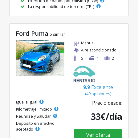
Exención de daños por colisión (CDW)
La responsabilidad de terceros(TPL)
Ford Puma
o similar
Manual
Aire acondicionado
5
4
2
9.9
Excelente
(49 opiniones)
Igual a igual
Precio desde:
Kilometraje limitado
33€/día
Reunirse y Saludar
Depósito en efectivo
aceptado
Ver oferta