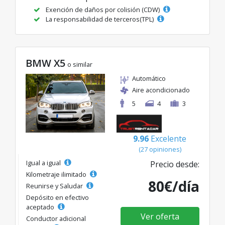
Exención de daños por colisión (CDW)
La responsabilidad de terceros(TPL)
BMW X5
o similar
Automático
Aire acondicionado
5
4
3
9.96
Excelente
(27 opiniones)
Igual a igual
Precio desde:
Kilometraje ilimitado
80€/día
Reunirse y Saludar
Depósito en efectivo
aceptado
Ver oferta
Conductor adicional