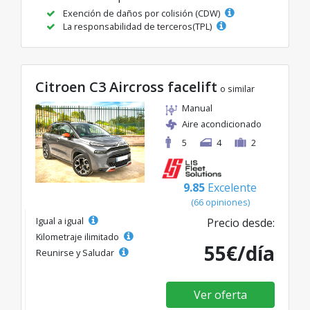
Exención de daños por colisión (CDW)
La responsabilidad de terceros(TPL)
Citroen C3 Aircross facelift
o similar
Manual
Aire acondicionado
5
4
2
9.85
Excelente
(66 opiniones)
Igual a igual
Precio desde:
Kilometraje ilimitado
55€/día
Reunirse y Saludar
Ver oferta