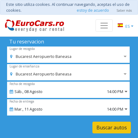
Este sitio utiliza cookies. Al continuar navegando, aceptas el uso de
cookies.
estoy de acuerdo
Saber más
ES
Tu reservacion
Lugar de recogida
Bucarest Aeropuerto Baneasa
Lugar de enseñanza
Bucarest Aeropuerto Baneasa
Fecha de recogida
Sáb.,
08
Agosto
14:00 PM
Fecha de entrega
Mar.,
11
Agosto
14:00 PM
Buscar autos