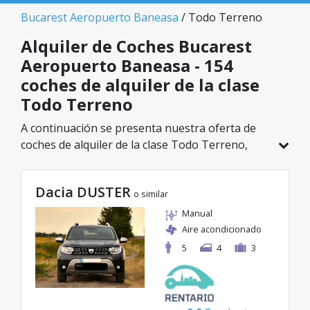
Bucarest Aeropuerto Baneasa
/ Todo Terreno
Alquiler de Coches Bucarest
Aeropuerto Baneasa - 154
coches de alquiler de la clase
Todo Terreno
A continuación se presenta nuestra oferta de
coches de alquiler de la clase Todo Terreno,
disponible en Bucarest Aeropuerto Baneasa. De
un total de 154 vehículos en esta ubicación,
Dacia DUSTER
puedes elegir el modelo ideal de la categoría
o similar
seleccionada, con tarifas excelentes desde solo
Manual
29€/día.
Aire acondicionado
5
4
3