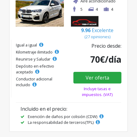
Aire acondicionado
5
4
4
9.96
Excelente
(27 opiniones)
Igual a igual
Precio desde:
Kilometraje ilimitado
70€/día
Reunirse y Saludar
Depósito en efectivo
aceptado
Ver oferta
Conductor adicional
incluido
Incluye tasas e
impuestos. (VAT)
Incluido en el precio:
Exención de daños por colisión (CDW)
La responsabilidad de terceros(TPL)