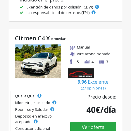
Exención de daños por colisión (CDW)
La responsabilidad de terceros(TPL)
Citroen C4 X
o similar
Manual
Aire acondicionado
5
4
3
9.96
Excelente
(27 opiniones)
Igual a igual
Precio desde:
Kilometraje ilimitado
40€/día
Reunirse y Saludar
Depósito en efectivo
aceptado
Ver oferta
Conductor adicional