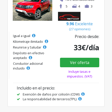
5
4
3
9.96
Excelente
(27 opiniones)
Igual a igual
Precio desde:
Kilometraje ilimitado
33€/día
Reunirse y Saludar
Depósito en efectivo
aceptado
Ver oferta
Conductor adicional
incluido
Incluye tasas e
impuestos. (VAT)
Incluido en el precio:
Exención de daños por colisión (CDW)
La responsabilidad de terceros(TPL)