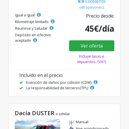
9.9
Excelente
(49 opiniones)
Igual a igual
Precio desde:
Kilometraje limitado
45€/día
Reunirse y Saludar
Depósito en efectivo
aceptado
Ver oferta
Incluye tasas e
impuestos. (VAT)
Incluido en el precio:
Exención de daños por colisión (CDW)
La responsabilidad de terceros(TPL)
Dacia DUSTER
o similar
Manual
Aire acondicionado