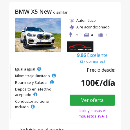
BMW X5 New
o similar
Automático
Aire acondicionado
5
4
3
9.96
Excelente
(27 opiniones)
Igual a igual
Precio desde:
Kilometraje ilimitado
100€/día
Reunirse y Saludar
Depósito en efectivo
aceptado
Ver oferta
Conductor adicional
incluido
Incluye tasas e
impuestos. (VAT)
Incluido en el precio: