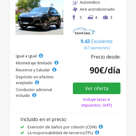
Automático
Aire acondicionado
5
4
3
9.43
Excelente
(67 opiniones)
Igual a igual
Precio desde:
Kilometraje ilimitado
90€/día
Reunirse y Saludar
Depósito en efectivo
aceptado
Ver oferta
Conductor adicional
incluido
Incluye tasas e
impuestos. (VAT)
Incluido en el precio:
Exención de daños por colisión (CDW)
La responsabilidad de terceros(TPL)