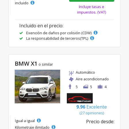
incluido
Incluye tasas e
impuestos. (VAT)
Incluido en el precio:
Exención de daños por colisión (CDW)
La responsabilidad de terceros(TPL)
BMW X1
o similar
Automático
Aire acondicionado
5
5
4
9.96
Excelente
(27 opiniones)
Igual a igual
Precio desde:
Kilometraje ilimitado