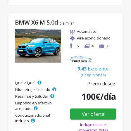
BMW X6 M 5.0d
o similar
Automático
Aire acondicionado
5
4
3
9.43
Excelente
(67 opiniones)
Igual a igual
Precio desde:
Kilometraje ilimitado
100€/día
Reunirse y Saludar
Depósito en efectivo
aceptado
Ver oferta
Conductor adicional
incluido
Incluye tasas e
impuestos. (VAT)