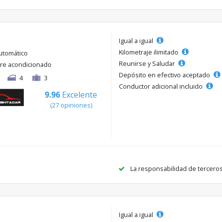
Igual a igual
Kilometraje ilimitado
utomático
Reunirse y Saludar
ire acondicionado
Depósito en efectivo aceptado
4
3
Conductor adicional incluido
9.96
Excelente
(27 opiniones)
La responsabilidad de tercero
Igual a igual