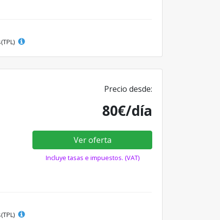
s(TPL)
Precio desde:
80€/día
Ver oferta
Incluye tasas e impuestos. (VAT)
s(TPL)