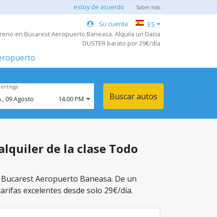
estoy de acuerdo
Saber más
Su cuenta
ES
rreno en Bucarest Aeropuerto Baneasa. Alquila un Dacia
DUSTER barato por 29€/día
aeropuerto
 entrega
Buscar autos
.,
09
Agosto
14:00 PM
lquiler de la clase Todo
en Bucarest Aeropuerto Baneasa. De un
tarifas excelentes desde solo 29€/día.