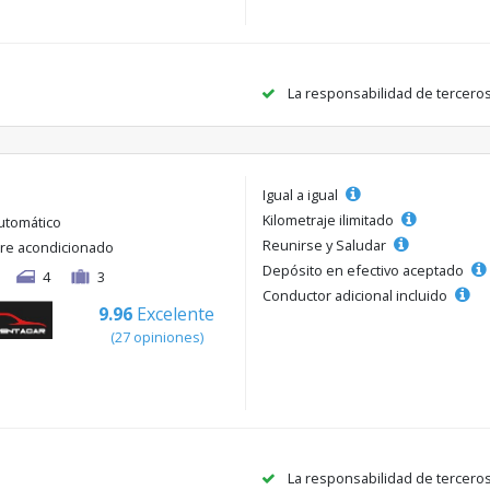
La responsabilidad de tercero
Igual a igual
Kilometraje ilimitado
utomático
Reunirse y Saludar
ire acondicionado
Depósito en efectivo aceptado
4
3
Conductor adicional incluido
9.96
Excelente
(27 opiniones)
La responsabilidad de tercero