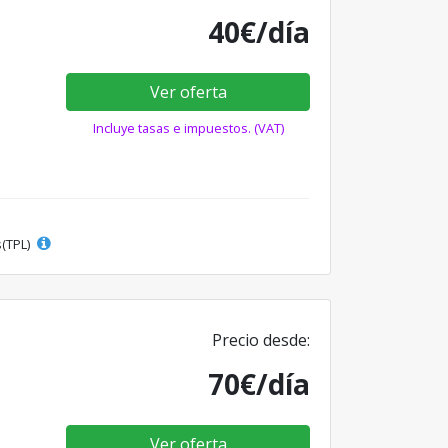
40€/día
Ver oferta
Incluye tasas e impuestos. (VAT)
s(TPL)
Precio desde:
70€/día
Ver oferta