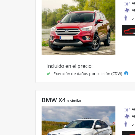
A
A
5
Incluido en el precio:
Exención de daños por colisión (CDW)
BMW X4
o similar
A
A
5