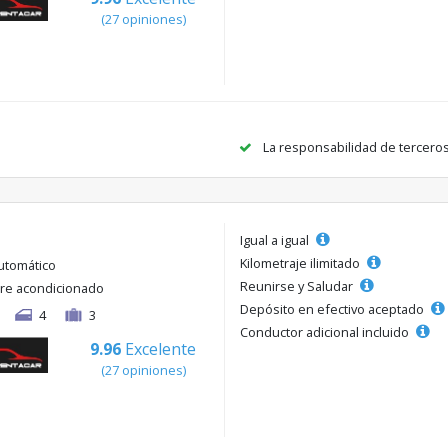
(27 opiniones)
La responsabilidad de tercero
Igual a igual
Kilometraje ilimitado
utomático
Reunirse y Saludar
ire acondicionado
Depósito en efectivo aceptado
4
3
Conductor adicional incluido
9.96
Excelente
(27 opiniones)