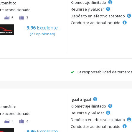
Kilometraje ilimitado
utomático
Reunirse y Saludar
ire acondicionado
Depósito en efectivo aceptado
5
3
Conductor adicional incluido
9.96
Excelente
(27 opiniones)
La responsabilidad de tercero
Igual a igual
Kilometraje ilimitado
utomático
Reunirse y Saludar
ire acondicionado
Depósito en efectivo aceptado
4
4
Conductor adicional incluido
9.96
Excelente