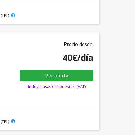
s(TPL)
Precio desde:
40€/día
Ver oferta
Incluye tasas e impuestos. (VAT)
s(TPL)