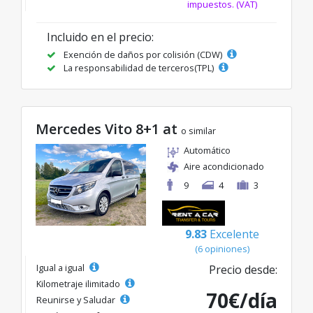
impuestos. (VAT)
Incluido en el precio:
Exención de daños por colisión (CDW)
La responsabilidad de terceros(TPL)
Mercedes Vito 8+1 at
o similar
Automático
Aire acondicionado
9
4
3
9.83
Excelente
(6 opiniones)
Igual a igual
Precio desde:
Kilometraje ilimitado
70€/día
Reunirse y Saludar