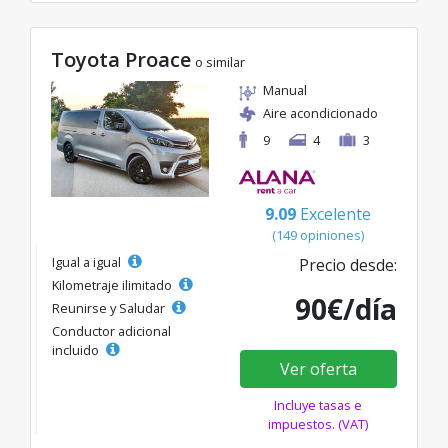
Toyota Proace
o similar
Manual
Aire acondicionado
9
4
3
9.09
Excelente
(149 opiniones)
Igual a igual
Precio desde:
Kilometraje ilimitado
90€/día
Reunirse y Saludar
Conductor adicional
incluido
Ver oferta
Incluye tasas e
impuestos. (VAT)