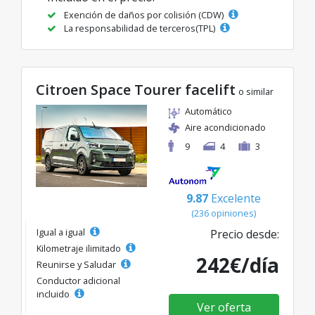
Exención de daños por colisión (CDW)
La responsabilidad de terceros(TPL)
Citroen Space Tourer facelift
o similar
Automático
Aire acondicionado
9
4
3
9.87
Excelente
(236 opiniones)
Igual a igual
Precio desde:
Kilometraje ilimitado
242€/día
Reunirse y Saludar
Conductor adicional
incluido
Ver oferta