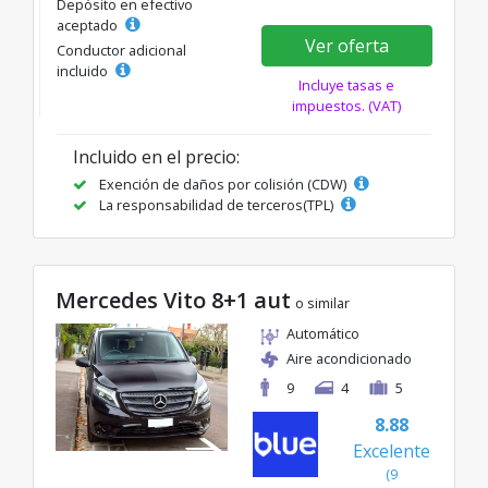
Depósito en efectivo
aceptado
Ver oferta
Conductor adicional
incluido
Incluye tasas e
impuestos. (VAT)
Incluido en el precio:
Exención de daños por colisión (CDW)
La responsabilidad de terceros(TPL)
Mercedes Vito 8+1 aut
o similar
Automático
Aire acondicionado
9
4
5
8.88
Excelente
(9