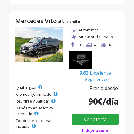
Mercedes Vito at
o similar
Automático
Aire acondicionado
8
4
4
9.63
Excelente
(9 opiniones)
Igual a igual
Precio desde:
Kilometraje ilimitado
90€/día
Reunirse y Saludar
Depósito en efectivo
aceptado
Ver oferta
Conductor adicional
incluido
Incluye tasas e