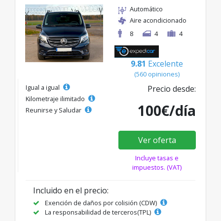
Automático
Aire acondicionado
8
4
4
9.81
Excelente
(560 opiniones)
Igual a igual
Precio desde:
Kilometraje ilimitado
100€/día
Reunirse y Saludar
Ver oferta
Incluye tasas e
impuestos. (VAT)
Incluido en el precio:
Exención de daños por colisión (CDW)
La responsabilidad de terceros(TPL)