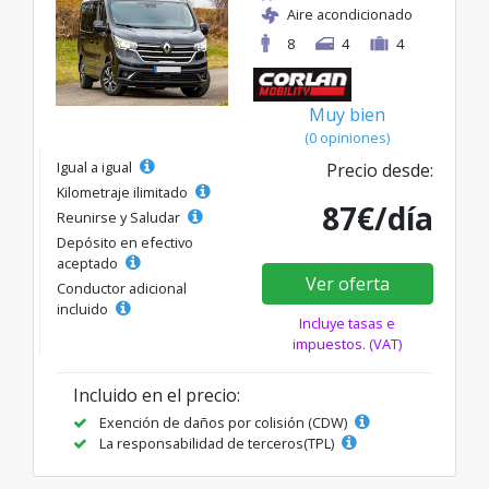
Aire acondicionado
8
4
4
Muy bien
(0 opiniones)
Igual a igual
Precio desde:
Kilometraje ilimitado
87€/día
Reunirse y Saludar
Depósito en efectivo
aceptado
Ver oferta
Conductor adicional
incluido
Incluye tasas e
impuestos. (VAT)
Incluido en el precio:
Exención de daños por colisión (CDW)
La responsabilidad de terceros(TPL)