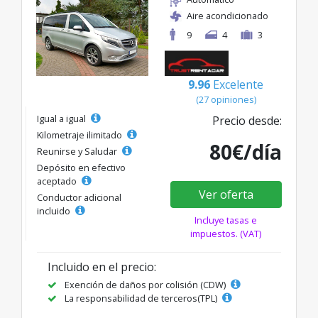
Aire acondicionado
9
4
3
9.96
Excelente
(27 opiniones)
Igual a igual
Precio desde:
Kilometraje ilimitado
80€/día
Reunirse y Saludar
Depósito en efectivo
aceptado
Ver oferta
Conductor adicional
incluido
Incluye tasas e
impuestos. (VAT)
Incluido en el precio:
Exención de daños por colisión (CDW)
La responsabilidad de terceros(TPL)