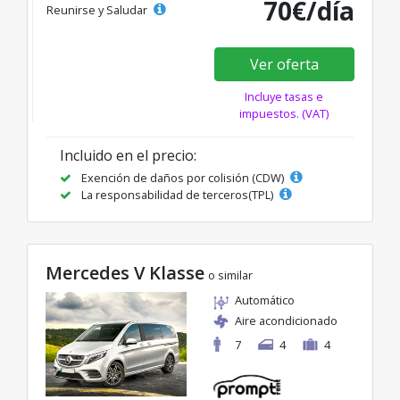
70€/día
Reunirse y Saludar
Ver oferta
Incluye tasas e
impuestos. (VAT)
Incluido en el precio:
Exención de daños por colisión (CDW)
La responsabilidad de terceros(TPL)
Mercedes V Klasse
o similar
Automático
Aire acondicionado
7
4
4