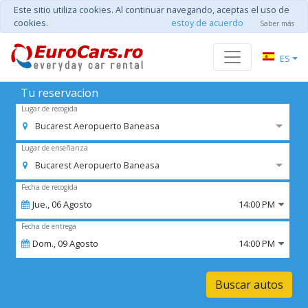
Este sitio utiliza cookies. Al continuar navegando, aceptas el uso de
cookies.
estoy de acuerdo
Saber más
ES
Tu reservacion
Lugar de recogida
Bucarest Aeropuerto Baneasa
Lugar de enseñanza
Bucarest Aeropuerto Baneasa
Fecha de recogida
Jue.,
06
Agosto
14:00 PM
Fecha de entrega
Dom.,
09
Agosto
14:00 PM
Buscar autos