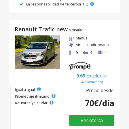
La responsabilidad de terceros(TPL)
Renault Trafic new
o similar
Manual
Aire acondicionado
9
4
4
9.69
Excelente
(4 opiniones)
Igual a igual
Precio desde:
Kilometraje ilimitado
70€/día
Reunirse y Saludar
Ver oferta