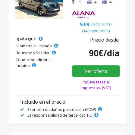
9
4
4
9.09
Excelente
(149 opiniones)
Igual a igual
Precio desde:
Kilometraje ilimitado
90€/día
Reunirse y Saludar
Conductor adicional
incluido
Ver oferta
Incluye tasas e
impuestos. (VAT)
Incluido en el precio:
Exención de daños por colisión (CDW)
La responsabilidad de terceros(TPL)