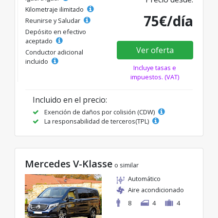
Kilometraje ilimitado
75€/día
Reunirse y Saludar
Depósito en efectivo
aceptado
Ver oferta
Conductor adicional
incluido
Incluye tasas e
impuestos. (VAT)
Incluido en el precio:
Exención de daños por colisión (CDW)
La responsabilidad de terceros(TPL)
Mercedes V-Klasse
o similar
Automático
Aire acondicionado
8
4
4