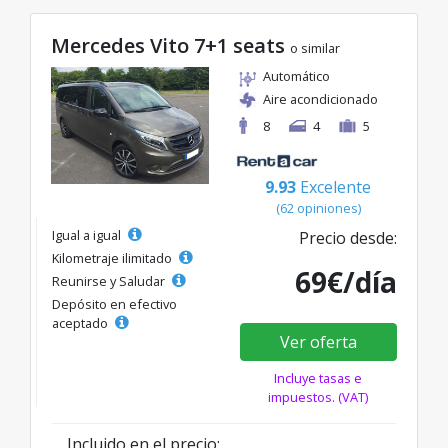
Mercedes Vito 7+1 seats
o similar
Automático
Aire acondicionado
8
4
5
9.93
Excelente
(62 opiniones)
Igual a igual
Precio desde:
Kilometraje ilimitado
69€/día
Reunirse y Saludar
Depósito en efectivo
aceptado
Ver oferta
Incluye tasas e
impuestos. (VAT)
Incluido en el precio: