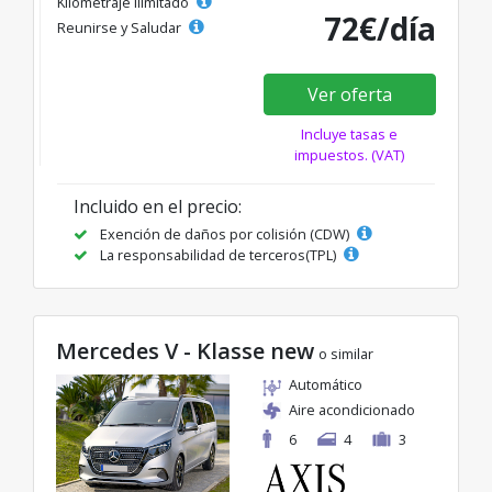
Kilometraje ilimitado
72€/día
Reunirse y Saludar
Ver oferta
Incluye tasas e
impuestos. (VAT)
Incluido en el precio:
Exención de daños por colisión (CDW)
La responsabilidad de terceros(TPL)
Mercedes V - Klasse new
o similar
Automático
Aire acondicionado
6
4
3