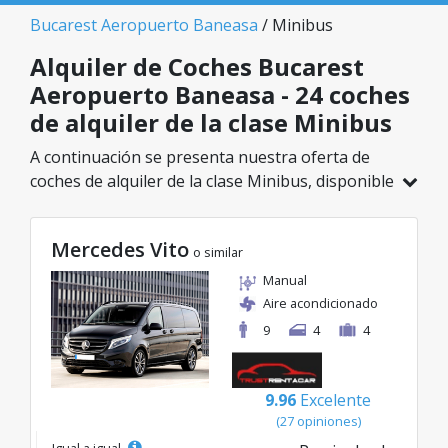
Bucarest Aeropuerto Baneasa
/ Minibus
Alquiler de Coches Bucarest
Aeropuerto Baneasa - 24 coches
de alquiler de la clase Minibus
A continuación se presenta nuestra oferta de
coches de alquiler de la clase Minibus, disponible
en Bucarest Aeropuerto Baneasa. De un total de
24 vehículos en esta ubicación, puedes elegir el
Mercedes Vito
modelo ideal de la categoría seleccionada, con
o similar
tarifas excelentes desde solo 69€/día.
Manual
Aire acondicionado
9
4
4
9.96
Excelente
(27 opiniones)
Igual a igual