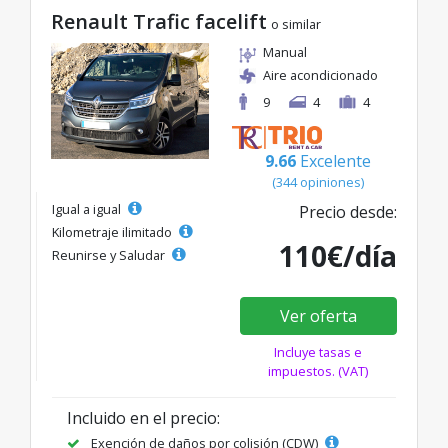
Renault Trafic facelift
o similar
Manual
Aire acondicionado
9
4
4
9.66
Excelente
(344 opiniones)
Igual a igual
Precio desde:
Kilometraje ilimitado
110€/día
Reunirse y Saludar
Ver oferta
Incluye tasas e
impuestos. (VAT)
Incluido en el precio:
Exención de daños por colisión (CDW)