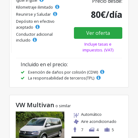
Precio desde:
Kilometraje ilimitado
80€/día
Reunirse y Saludar
Depósito en efectivo
aceptado
Ver oferta
Conductor adicional
incluido
Incluye tasas e
impuestos. (VAT)
Incluido en el precio:
Exención de daños por colisión (CDW)
La responsabilidad de terceros(TPL)
VW Multivan
o similar
Automático
Aire acondicionado
7
4
5