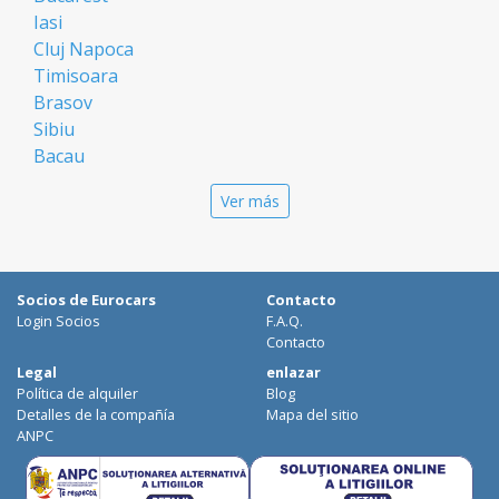
Iasi
Cluj Napoca
Timisoara
Brasov
Sibiu
Bacau
Oradea
Ver más
Arad
Piatra Neamt
Constanta
Galati
Socios de Eurocars
Contacto
Suceava
Login Socios
F.A.Q.
Targu Mures
Contacto
Focsani
Legal
enlazar
Política de alquiler
Blog
Targoviste
Detalles de la compañía
Mapa del sitio
Ploiesti
ANPC
Craiova
Botosani