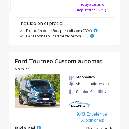
Incluye tasas e
impuestos. (VAT)
Incluido en el precio:
Exención de daños por colisión (CDW)
La responsabilidad de terceros(TPL)
Ford Tourneo Custom automat
o similar
Automático
Aire acondicionado
8
4
5
9.43
Excelente
(67 opiniones)
Igual a igual
Precio desde: