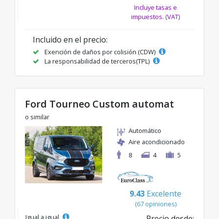
Incluye tasas e
impuestos. (VAT)
Incluido en el precio:
Exención de daños por colisión (CDW)
La responsabilidad de terceros(TPL)
Ford Tourneo Custom automat
o similar
Automático
Aire acondicionado
8
4
5
9.43
Excelente
(67 opiniones)
Igual a igual
Precio desde: