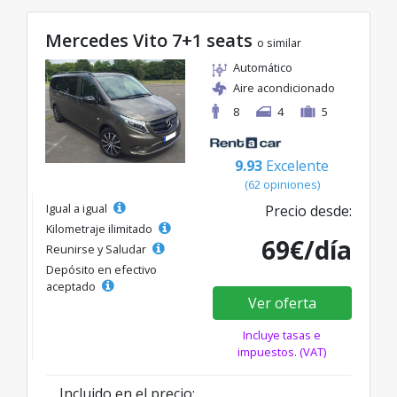
Mercedes Vito 7+1 seats
o similar
Automático
Aire acondicionado
8
4
5
9.93
Excelente
(62 opiniones)
Igual a igual
Precio desde:
Kilometraje ilimitado
69€/día
Reunirse y Saludar
Depósito en efectivo
aceptado
Ver oferta
Incluye tasas e
impuestos. (VAT)
Incluido en el precio: