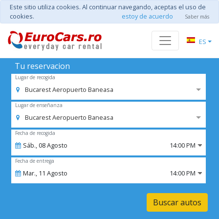
Este sitio utiliza cookies. Al continuar navegando, aceptas el uso de
cookies.
estoy de acuerdo
Saber más
ES
Tu reservacion
Lugar de recogida
Bucarest Aeropuerto Baneasa
Lugar de enseñanza
Bucarest Aeropuerto Baneasa
Fecha de recogida
Sáb.,
08
Agosto
14:00 PM
Fecha de entrega
Mar.,
11
Agosto
14:00 PM
Buscar autos