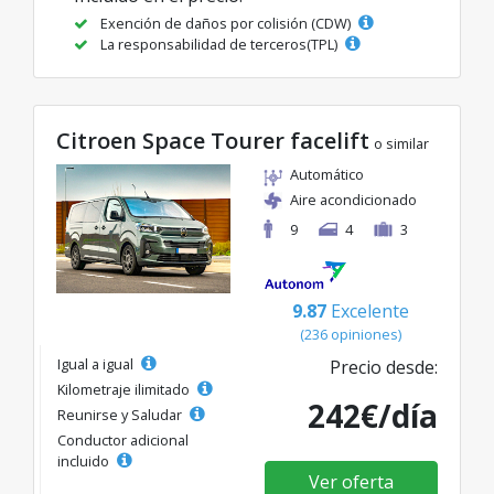
Exención de daños por colisión (CDW)
La responsabilidad de terceros(TPL)
Citroen Space Tourer facelift
o similar
Automático
Aire acondicionado
9
4
3
9.87
Excelente
(236 opiniones)
Igual a igual
Precio desde:
Kilometraje ilimitado
242€/día
Reunirse y Saludar
Conductor adicional
incluido
Ver oferta