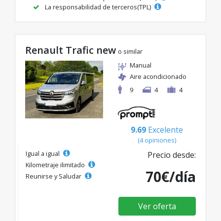
La responsabilidad de terceros(TPL)
Renault Trafic new
o similar
Manual
Aire acondicionado
9
4
4
9.69
Excelente
(4 opiniones)
Igual a igual
Precio desde:
Kilometraje ilimitado
70€/día
Reunirse y Saludar
Ver oferta