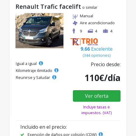
Renault Trafic facelift
o similar
Manual
Aire acondicionado
9
4
4
9.66
Excelente
(344 opiniones)
Igual a igual
Precio desde:
Kilometraje ilimitado
110€/día
Reunirse y Saludar
Ver oferta
Incluye tasas e
impuestos. (VAT)
Incluido en el precio:
Exención de daños por colisión (CDW)