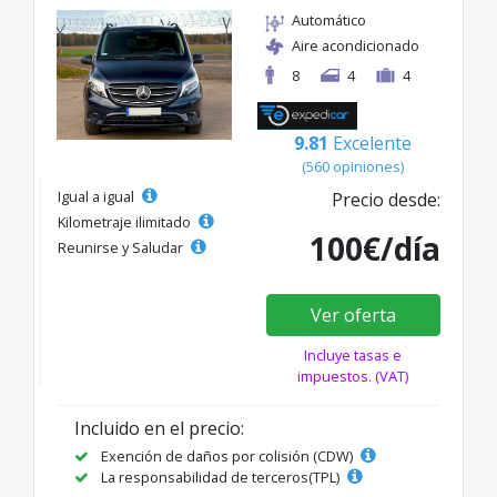
Automático
Aire acondicionado
8
4
4
9.81
Excelente
(560 opiniones)
Igual a igual
Precio desde:
Kilometraje ilimitado
100€/día
Reunirse y Saludar
Ver oferta
Incluye tasas e
impuestos. (VAT)
Incluido en el precio:
Exención de daños por colisión (CDW)
La responsabilidad de terceros(TPL)