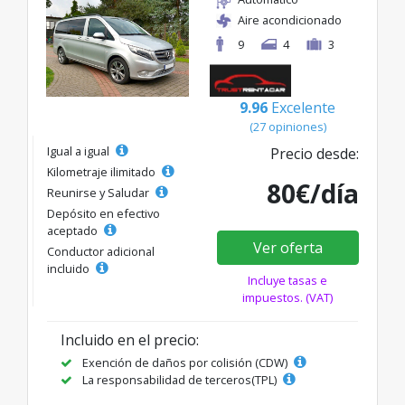
Aire acondicionado
9
4
3
9.96
Excelente
(27 opiniones)
Igual a igual
Precio desde:
Kilometraje ilimitado
80€/día
Reunirse y Saludar
Depósito en efectivo
aceptado
Ver oferta
Conductor adicional
incluido
Incluye tasas e
impuestos. (VAT)
Incluido en el precio:
Exención de daños por colisión (CDW)
La responsabilidad de terceros(TPL)