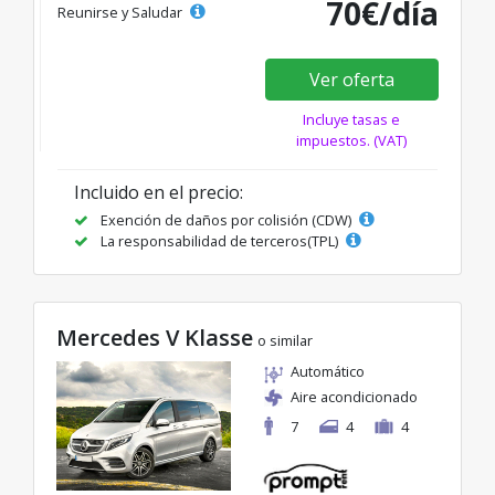
70€/día
Reunirse y Saludar
Ver oferta
Incluye tasas e
impuestos. (VAT)
Incluido en el precio:
Exención de daños por colisión (CDW)
La responsabilidad de terceros(TPL)
Mercedes V Klasse
o similar
Automático
Aire acondicionado
7
4
4