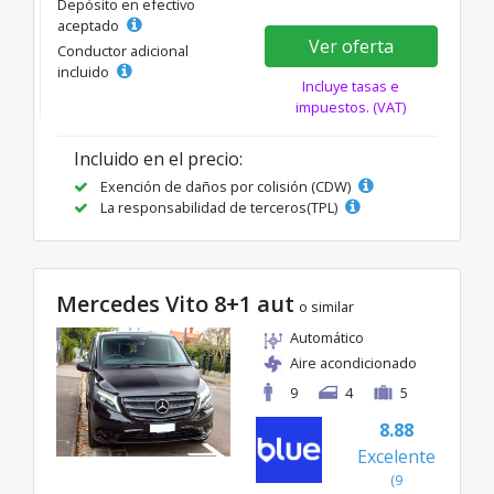
Depósito en efectivo
aceptado
Ver oferta
Conductor adicional
incluido
Incluye tasas e
impuestos. (VAT)
Incluido en el precio:
Exención de daños por colisión (CDW)
La responsabilidad de terceros(TPL)
Mercedes Vito 8+1 aut
o similar
Automático
Aire acondicionado
9
4
5
8.88
Excelente
(9