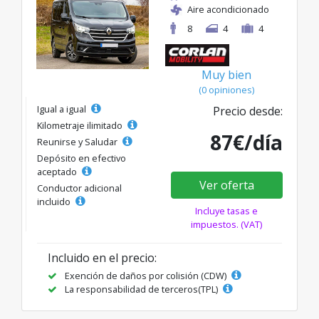
Aire acondicionado
8
4
4
Muy bien
(0 opiniones)
Igual a igual
Precio desde:
Kilometraje ilimitado
87€/día
Reunirse y Saludar
Depósito en efectivo
aceptado
Ver oferta
Conductor adicional
incluido
Incluye tasas e
impuestos. (VAT)
Incluido en el precio:
Exención de daños por colisión (CDW)
La responsabilidad de terceros(TPL)