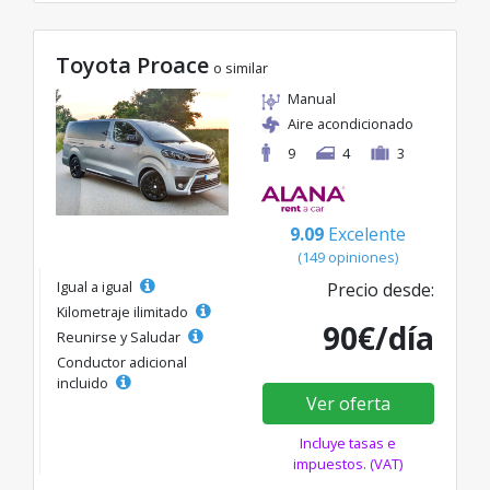
Toyota Proace
o similar
Manual
Aire acondicionado
9
4
3
9.09
Excelente
(149 opiniones)
Igual a igual
Precio desde:
Kilometraje ilimitado
90€/día
Reunirse y Saludar
Conductor adicional
incluido
Ver oferta
Incluye tasas e
impuestos. (VAT)