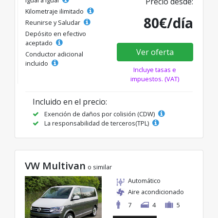
Precio desde:
Kilometraje ilimitado
80€/día
Reunirse y Saludar
Depósito en efectivo
aceptado
Ver oferta
Conductor adicional
incluido
Incluye tasas e
impuestos. (VAT)
Incluido en el precio:
Exención de daños por colisión (CDW)
La responsabilidad de terceros(TPL)
VW Multivan
o similar
Automático
Aire acondicionado
7
4
5