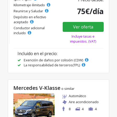
Kilometraje ilimitado
75€/día
Reunirse y Saludar
Depósito en efectivo
aceptado
Ver oferta
Conductor adicional
incluido
Incluye tasas e
impuestos. (VAT)
Incluido en el precio:
Exención de daños por colisión (CDW)
La responsabilidad de terceros(TPL)
Mercedes V-Klasse
o similar
Automático
Aire acondicionado
8
4
4