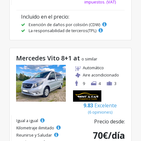
impuestos. (VAT)
Incluido en el precio:
Exención de daños por colisión (CDW)
La responsabilidad de terceros(TPL)
Mercedes Vito 8+1 at
o similar
Automático
Aire acondicionado
9
4
3
9.83
Excelente
(6 opiniones)
Igual a igual
Precio desde:
Kilometraje ilimitado
70€/día
Reunirse y Saludar