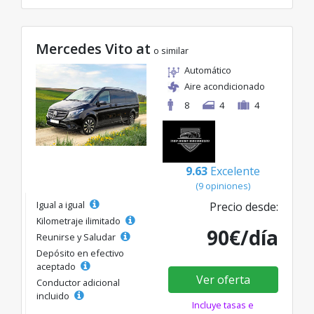
Mercedes Vito at
o similar
Automático
Aire acondicionado
8
4
4
9.63
Excelente
(9 opiniones)
Igual a igual
Precio desde:
Kilometraje ilimitado
90€/día
Reunirse y Saludar
Depósito en efectivo
aceptado
Ver oferta
Conductor adicional
incluido
Incluye tasas e