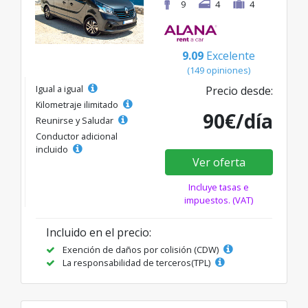
9
4
4
9.09
Excelente
(149 opiniones)
Igual a igual
Precio desde:
Kilometraje ilimitado
90€/día
Reunirse y Saludar
Conductor adicional
incluido
Ver oferta
Incluye tasas e
impuestos. (VAT)
Incluido en el precio:
Exención de daños por colisión (CDW)
La responsabilidad de terceros(TPL)