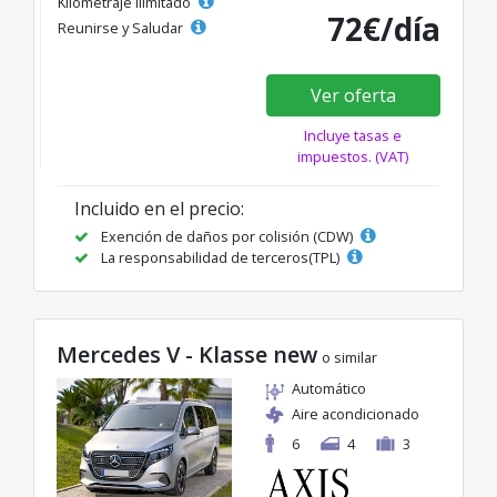
Kilometraje ilimitado
72€/día
Reunirse y Saludar
Ver oferta
Incluye tasas e
impuestos. (VAT)
Incluido en el precio:
Exención de daños por colisión (CDW)
La responsabilidad de terceros(TPL)
Mercedes V - Klasse new
o similar
Automático
Aire acondicionado
6
4
3