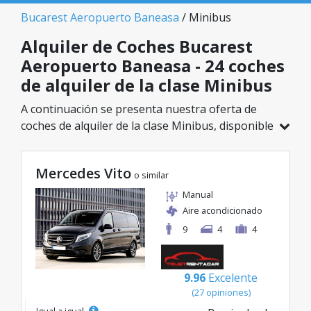
Bucarest Aeropuerto Baneasa
/ Minibus
Alquiler de Coches Bucarest
Aeropuerto Baneasa - 24 coches
de alquiler de la clase Minibus
A continuación se presenta nuestra oferta de
coches de alquiler de la clase Minibus, disponible
en Bucarest Aeropuerto Baneasa. De un total de
24 vehículos en esta ubicación, puedes elegir el
Mercedes Vito
modelo ideal de la categoría seleccionada, con
o similar
tarifas excelentes desde solo 69€/día.
Manual
Aire acondicionado
9
4
4
9.96
Excelente
(27 opiniones)
Igual a igual