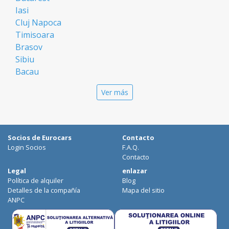
Iasi
Cluj Napoca
Timisoara
Brasov
Sibiu
Bacau
Oradea
Ver más
Arad
Piatra Neamt
Constanta
Galati
Socios de Eurocars
Contacto
Suceava
Login Socios
F.A.Q.
Targu Mures
Contacto
Focsani
Legal
enlazar
Política de alquiler
Blog
Targoviste
Detalles de la compañía
Mapa del sitio
Ploiesti
ANPC
Craiova
Botosani