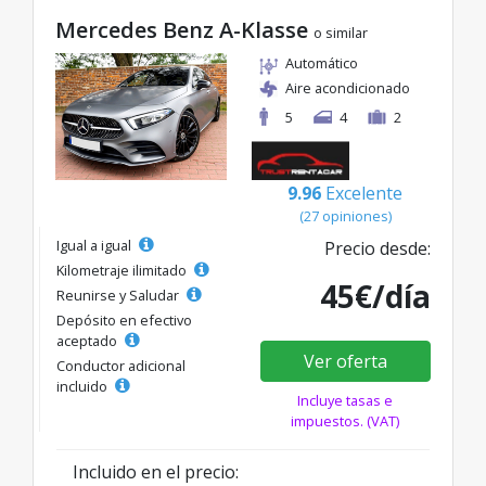
Mercedes Benz A-Klasse
o similar
Automático
Aire acondicionado
5
4
2
9.96
Excelente
(27 opiniones)
Igual a igual
Precio desde:
Kilometraje ilimitado
45€/día
Reunirse y Saludar
Depósito en efectivo
aceptado
Ver oferta
Conductor adicional
incluido
Incluye tasas e
impuestos. (VAT)
Incluido en el precio: