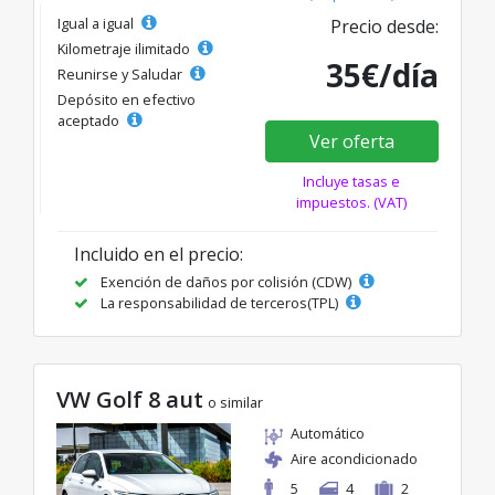
Igual a igual
Precio desde:
Kilometraje ilimitado
35€/día
Reunirse y Saludar
Depósito en efectivo
aceptado
Ver oferta
Incluye tasas e
impuestos. (VAT)
Incluido en el precio:
Exención de daños por colisión (CDW)
La responsabilidad de terceros(TPL)
VW Golf 8 aut
o similar
Automático
Aire acondicionado
5
4
2