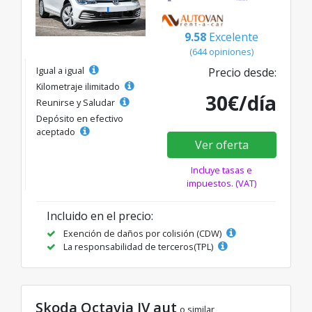
9.58
Excelente
(644 opiniones)
Igual a igual
Precio desde:
Kilometraje ilimitado
30€/día
Reunirse y Saludar
Depósito en efectivo
aceptado
Ver oferta
Incluye tasas e
impuestos. (VAT)
Incluido en el precio:
Exención de daños por colisión (CDW)
La responsabilidad de terceros(TPL)
Skoda Octavia IV aut
o similar