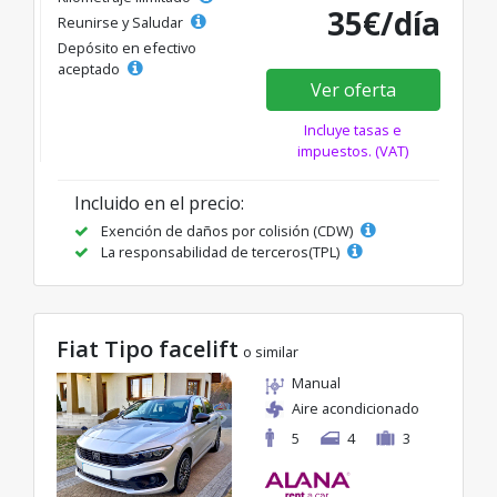
35€/día
Reunirse y Saludar
Depósito en efectivo
aceptado
Ver oferta
Incluye tasas e
impuestos. (VAT)
Incluido en el precio:
Exención de daños por colisión (CDW)
La responsabilidad de terceros(TPL)
Fiat Tipo facelift
o similar
Manual
Aire acondicionado
5
4
3