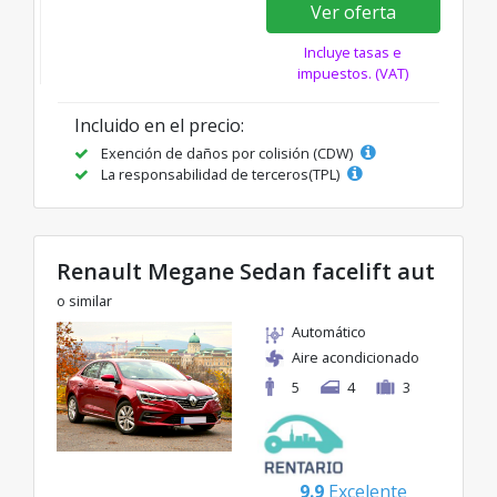
Ver oferta
Incluye tasas e
impuestos. (VAT)
Incluido en el precio:
Exención de daños por colisión (CDW)
La responsabilidad de terceros(TPL)
Renault Megane Sedan facelift aut
o similar
Automático
Aire acondicionado
5
4
3
9.9
Excelente