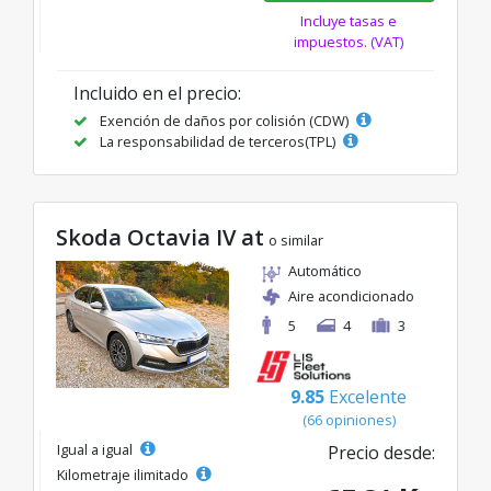
Incluye tasas e
impuestos. (VAT)
Incluido en el precio:
Exención de daños por colisión (CDW)
La responsabilidad de terceros(TPL)
Skoda Octavia IV at
o similar
Automático
Aire acondicionado
5
4
3
9.85
Excelente
(66 opiniones)
Igual a igual
Precio desde:
Kilometraje ilimitado