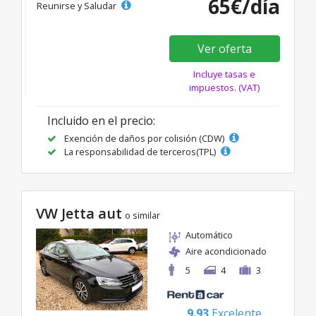
65€/día
Reunirse y Saludar
Ver oferta
Incluye tasas e
impuestos. (VAT)
Incluido en el precio:
Exención de daños por colisión (CDW)
La responsabilidad de terceros(TPL)
VW Jetta aut
o similar
Automático
Aire acondicionado
5
4
3
9.93
Excelente