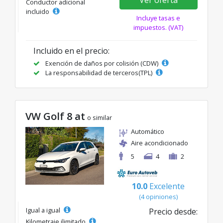
Conductor adicional
incluido
Incluye tasas e
impuestos. (VAT)
Incluido en el precio:
Exención de daños por colisión (CDW)
La responsabilidad de terceros(TPL)
VW Golf 8 at
o similar
Automático
Aire acondicionado
5
4
2
10.0
Excelente
(4 opiniones)
Igual a igual
Precio desde:
Kilometraje ilimitado