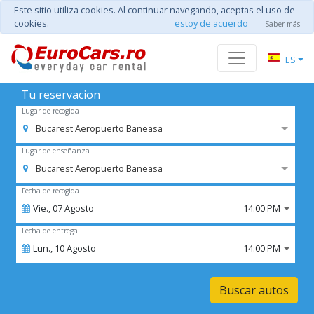
Este sitio utiliza cookies. Al continuar navegando, aceptas el uso de
cookies.
estoy de acuerdo
Saber más
ES
Tu reservacion
Lugar de recogida
Bucarest Aeropuerto Baneasa
Lugar de enseñanza
Bucarest Aeropuerto Baneasa
Fecha de recogida
Vie.,
07
Agosto
14:00 PM
Fecha de entrega
Lun.,
10
Agosto
14:00 PM
Buscar autos