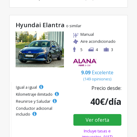
Hyundai Elantra
o similar
Manual
Aire acondicionado
5
4
3
9.09
Excelente
(149 opiniones)
Igual a igual
Precio desde:
Kilometraje ilimitado
40€/día
Reunirse y Saludar
Conductor adicional
incluido
Ver oferta
Incluye tasas e
impuestos. (VAT)