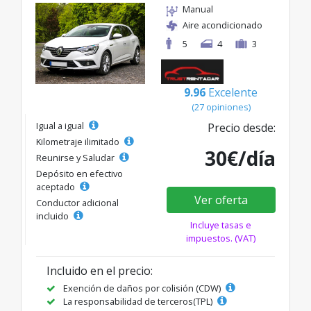
Manual
Aire acondicionado
5
4
3
9.96
Excelente
(27 opiniones)
Igual a igual
Precio desde:
Kilometraje ilimitado
30€/día
Reunirse y Saludar
Depósito en efectivo
aceptado
Ver oferta
Conductor adicional
incluido
Incluye tasas e
impuestos. (VAT)
Incluido en el precio:
Exención de daños por colisión (CDW)
La responsabilidad de terceros(TPL)