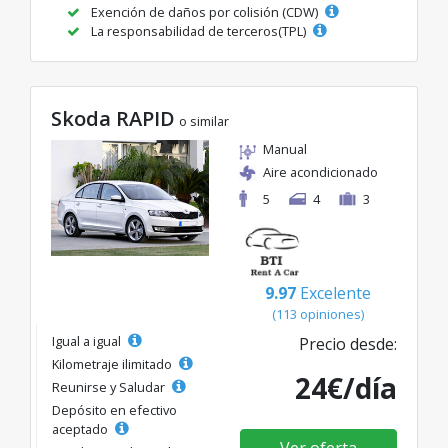
Exención de daños por colisión (CDW)
La responsabilidad de terceros(TPL)
Skoda RAPID
o similar
Manual
Aire acondicionado
5
4
3
9.97
Excelente
(113 opiniones)
Igual a igual
Precio desde:
Kilometraje ilimitado
24€/día
Reunirse y Saludar
Depósito en efectivo
aceptado
Ver oferta