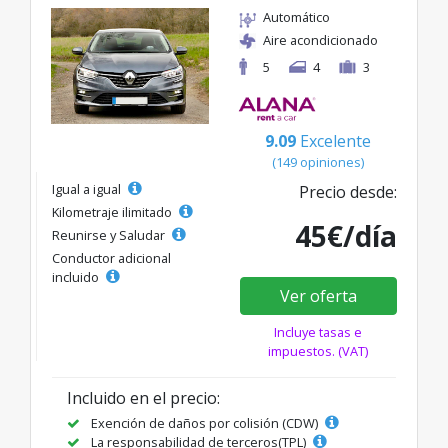
Automático
Aire acondicionado
5
4
3
9.09
Excelente
(149 opiniones)
Igual a igual
Precio desde:
Kilometraje ilimitado
45€/día
Reunirse y Saludar
Conductor adicional
incluido
Ver oferta
Incluye tasas e
impuestos. (VAT)
Incluido en el precio:
Exención de daños por colisión (CDW)
La responsabilidad de terceros(TPL)