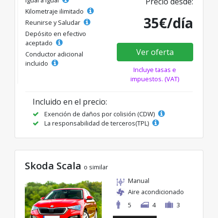
Precio desde:
Kilometraje ilimitado
35€/día
Reunirse y Saludar
Depósito en efectivo
aceptado
Ver oferta
Conductor adicional
incluido
Incluye tasas e
impuestos. (VAT)
Incluido en el precio:
Exención de daños por colisión (CDW)
La responsabilidad de terceros(TPL)
Skoda Scala
o similar
Manual
Aire acondicionado
5
4
3