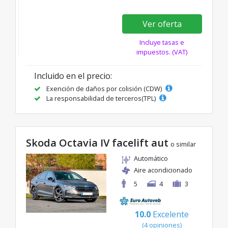
Ver oferta
Incluye tasas e
impuestos. (VAT)
Incluido en el precio:
Exención de daños por colisión (CDW)
La responsabilidad de terceros(TPL)
Skoda Octavia IV facelift aut
o similar
Automático
Aire acondicionado
5
4
3
10.0
Excelente
(4 opiniones)