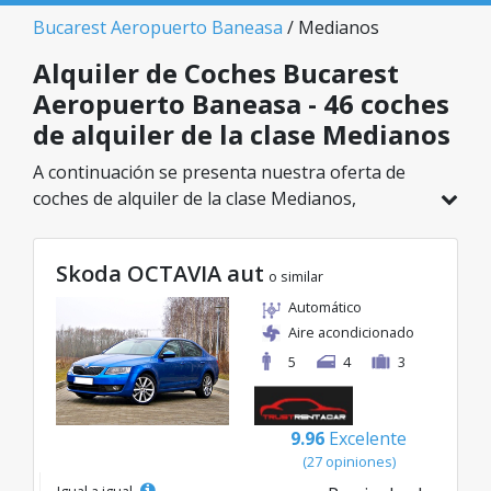
Bucarest Aeropuerto Baneasa
/ Medianos
Alquiler de Coches Bucarest
Aeropuerto Baneasa - 46 coches
de alquiler de la clase Medianos
A continuación se presenta nuestra oferta de
coches de alquiler de la clase Medianos,
disponible en Bucarest Aeropuerto Baneasa. De
un total de 46 vehículos en esta ubicación,
Skoda OCTAVIA aut
puedes elegir el modelo ideal de la categoría
o similar
seleccionada, con tarifas excelentes desde solo
Automático
20€/día.
Aire acondicionado
5
4
3
9.96
Excelente
(27 opiniones)
Igual a igual