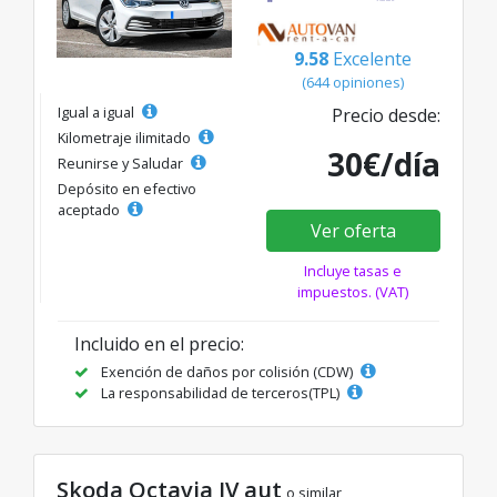
9.58
Excelente
(644 opiniones)
Igual a igual
Precio desde:
Kilometraje ilimitado
30€/día
Reunirse y Saludar
Depósito en efectivo
aceptado
Ver oferta
Incluye tasas e
impuestos. (VAT)
Incluido en el precio:
Exención de daños por colisión (CDW)
La responsabilidad de terceros(TPL)
Skoda Octavia IV aut
o similar