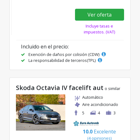
Ver oferta
Incluye tasas e
impuestos. (VAT)
Incluido en el precio:
Exención de daños por colisión (CDW)
La responsabilidad de terceros(TPL)
Skoda Octavia IV facelift aut
o similar
Automático
Aire acondicionado
5
4
3
10.0
Excelente
(4 opiniones)