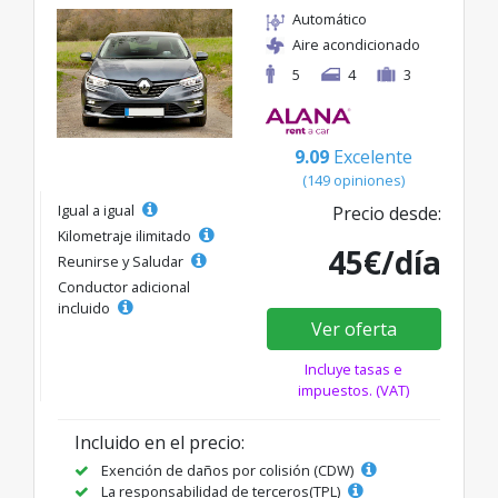
Automático
Aire acondicionado
5
4
3
9.09
Excelente
(149 opiniones)
Igual a igual
Precio desde:
Kilometraje ilimitado
45€/día
Reunirse y Saludar
Conductor adicional
incluido
Ver oferta
Incluye tasas e
impuestos. (VAT)
Incluido en el precio:
Exención de daños por colisión (CDW)
La responsabilidad de terceros(TPL)