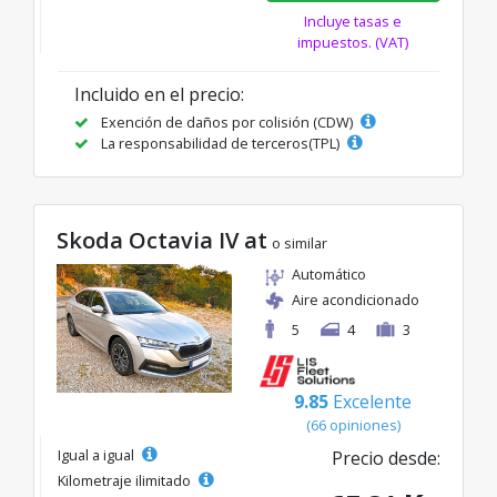
Incluye tasas e
impuestos. (VAT)
Incluido en el precio:
Exención de daños por colisión (CDW)
La responsabilidad de terceros(TPL)
Skoda Octavia IV at
o similar
Automático
Aire acondicionado
5
4
3
9.85
Excelente
(66 opiniones)
Igual a igual
Precio desde:
Kilometraje ilimitado