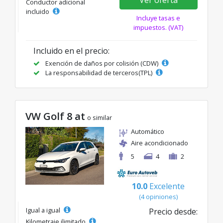
Conductor adicional
incluido
Incluye tasas e
impuestos. (VAT)
Incluido en el precio:
Exención de daños por colisión (CDW)
La responsabilidad de terceros(TPL)
VW Golf 8 at
o similar
Automático
Aire acondicionado
5
4
2
10.0
Excelente
(4 opiniones)
Igual a igual
Precio desde:
Kilometraje ilimitado