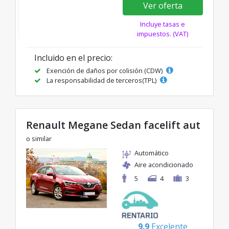
Ver oferta
Incluye tasas e
impuestos. (VAT)
Incluido en el precio:
Exención de daños por colisión (CDW)
La responsabilidad de terceros(TPL)
Renault Megane Sedan facelift aut
o similar
Automático
Aire acondicionado
5
4
3
9.9
Excelente