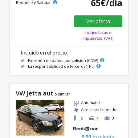
65€/día
Reunirse y Saludar
Ver oferta
Incluye tasas e
impuestos. (VAT)
Incluido en el precio:
Exención de daños por colisión (CDW)
La responsabilidad de terceros(TPL)
VW Jetta aut
o similar
Automático
Aire acondicionado
5
4
3
9.93
Excelente