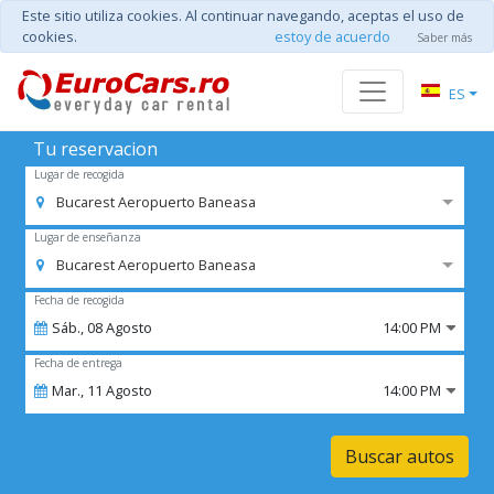
Este sitio utiliza cookies. Al continuar navegando, aceptas el uso de
cookies.
estoy de acuerdo
Saber más
ES
Tu reservacion
Lugar de recogida
Bucarest Aeropuerto Baneasa
Lugar de enseñanza
Bucarest Aeropuerto Baneasa
Fecha de recogida
Sáb.,
08
Agosto
14:00 PM
Fecha de entrega
Mar.,
11
Agosto
14:00 PM
Buscar autos