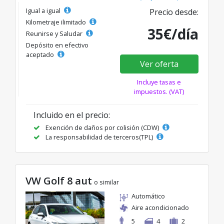
Igual a igual
Precio desde:
Kilometraje ilimitado
35€/día
Reunirse y Saludar
Depósito en efectivo
aceptado
Ver oferta
Incluye tasas e
impuestos. (VAT)
Incluido en el precio:
Exención de daños por colisión (CDW)
La responsabilidad de terceros(TPL)
VW Golf 8 aut
o similar
Automático
Aire acondicionado
5
4
2