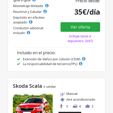
Precio desde:
Kilometraje ilimitado
35€/día
Reunirse y Saludar
Depósito en efectivo
aceptado
Ver oferta
Conductor adicional
incluido
Incluye tasas e
impuestos. (VAT)
Incluido en el precio:
Exención de daños por colisión (CDW)
La responsabilidad de terceros(TPL)
Skoda Scala
o similar
Manual
Aire acondicionado
5
4
3