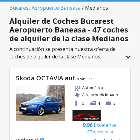
Bucarest Aeropuerto Baneasa
/ Medianos
Alquiler de Coches Bucarest
Aeropuerto Baneasa - 47 coches
de alquiler de la clase Medianos
A continuación se presenta nuestra oferta de
coches de alquiler de la clase Medianos,
disponible en Bucarest Aeropuerto Baneasa. De
un total de 47 vehículos en esta ubicación,
Skoda OCTAVIA aut
puedes elegir el modelo ideal de la categoría
o similar
seleccionada, con tarifas excelentes desde solo
Automático
20€/día.
Aire acondicionado
5
4
3
9.96
Excelente
(27 opiniones)
Igual a igual