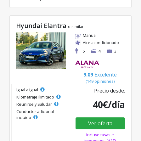
Hyundai Elantra
o similar
Manual
Aire acondicionado
5
4
3
9.09
Excelente
(149 opiniones)
Igual a igual
Precio desde:
Kilometraje ilimitado
40€/día
Reunirse y Saludar
Conductor adicional
incluido
Ver oferta
Incluye tasas e
impuestos. (VAT)