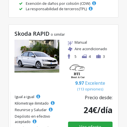
Exención de daños por colisión (CDW)
La responsabilidad de terceros(TPL)
Skoda RAPID
o similar
Manual
Aire acondicionado
5
4
3
9.97
Excelente
(113 opiniones)
Igual a igual
Precio desde:
Kilometraje ilimitado
24€/día
Reunirse y Saludar
Depósito en efectivo
aceptado
Ver oferta