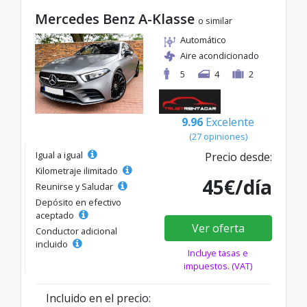
Mercedes Benz A-Klasse
o similar
Automático
Aire acondicionado
5
4
2
9.96
Excelente
(27 opiniones)
Igual a igual
Precio desde:
Kilometraje ilimitado
45€/día
Reunirse y Saludar
Depósito en efectivo
aceptado
Ver oferta
Conductor adicional
incluido
Incluye tasas e
impuestos. (VAT)
Incluido en el precio: