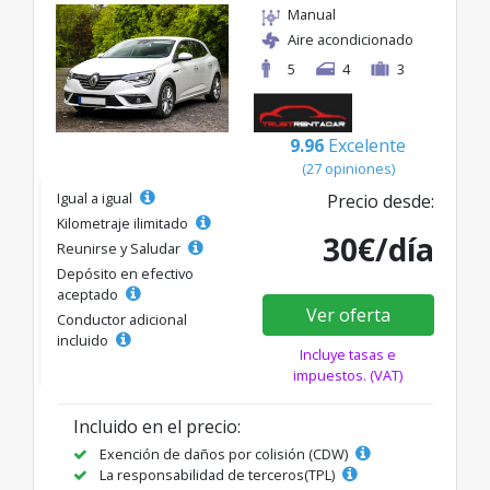
Manual
Aire acondicionado
5
4
3
9.96
Excelente
(27 opiniones)
Igual a igual
Precio desde:
Kilometraje ilimitado
30€/día
Reunirse y Saludar
Depósito en efectivo
aceptado
Ver oferta
Conductor adicional
incluido
Incluye tasas e
impuestos. (VAT)
Incluido en el precio:
Exención de daños por colisión (CDW)
La responsabilidad de terceros(TPL)