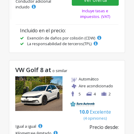
Conductor adicional
incluido
Incluye tasas e
impuestos. (VAT)
Incluido en el precio:
Exención de daños por colisión (CDW)
La responsabilidad de terceros(TPL)
VW Golf 8 at
o similar
Automático
Aire acondicionado
5
4
2
10.0
Excelente
(4 opiniones)
Igual a igual
Precio desde:
Kilometraje ilimitado