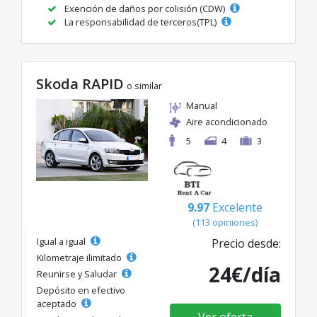
Exención de daños por colisión (CDW)
La responsabilidad de terceros(TPL)
Skoda RAPID
o similar
Manual
Aire acondicionado
5
4
3
9.97
Excelente
(113 opiniones)
Igual a igual
Precio desde:
Kilometraje ilimitado
24€/día
Reunirse y Saludar
Depósito en efectivo
aceptado
Ver oferta