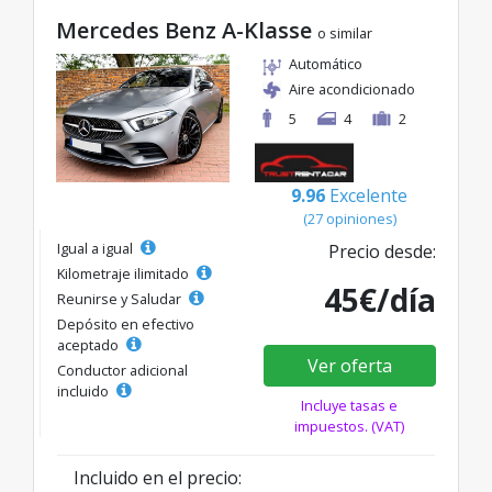
Mercedes Benz A-Klasse
o similar
Automático
Aire acondicionado
5
4
2
9.96
Excelente
(27 opiniones)
Igual a igual
Precio desde:
Kilometraje ilimitado
45€/día
Reunirse y Saludar
Depósito en efectivo
aceptado
Ver oferta
Conductor adicional
incluido
Incluye tasas e
impuestos. (VAT)
Incluido en el precio: