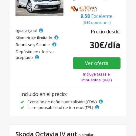
9.58
Excelente
(644 opiniones)
Igual a igual
Precio desde:
Kilometraje ilimitado
30€/día
Reunirse y Saludar
Depósito en efectivo
aceptado
Ver oferta
Incluye tasas e
impuestos. (VAT)
Incluido en el precio:
Exención de daños por colisión (CDW)
La responsabilidad de terceros(TPL)
Skoda Octavia IV aut
o similar