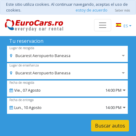
Este sitio utiliza cookies. Al continuar navegando, aceptas el uso de
cookies.
estoy de acuerdo
Saber más
ES
Tu reservacion
Lugar de recogida
Bucarest Aeropuerto Baneasa
Lugar de enseñanza
Bucarest Aeropuerto Baneasa
Fecha de recogida
Vie.,
07
Agosto
14:00 PM
Fecha de entrega
Lun.,
10
Agosto
14:00 PM
Buscar autos