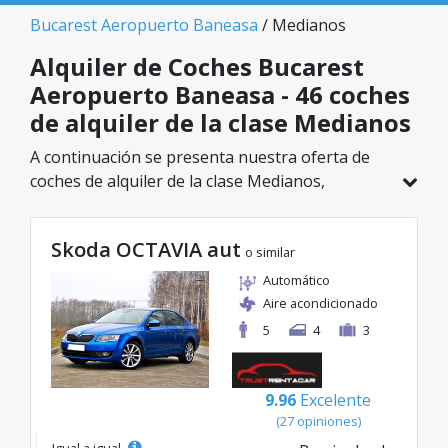
Bucarest Aeropuerto Baneasa
/ Medianos
Alquiler de Coches Bucarest
Aeropuerto Baneasa - 46 coches
de alquiler de la clase Medianos
A continuación se presenta nuestra oferta de
coches de alquiler de la clase Medianos,
disponible en Bucarest Aeropuerto Baneasa. De
un total de 46 vehículos en esta ubicación,
Skoda OCTAVIA aut
puedes elegir el modelo ideal de la categoría
o similar
seleccionada, con tarifas excelentes desde solo
Automático
20€/día.
Aire acondicionado
5
4
3
9.96
Excelente
(27 opiniones)
Igual a igual