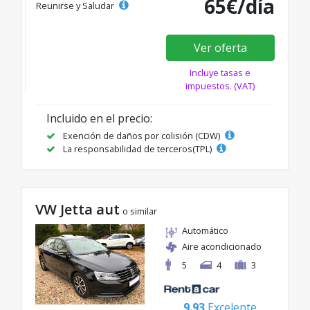
65€/día
Reunirse y Saludar
Ver oferta
Incluye tasas e
impuestos. (VAT)
Incluido en el precio:
Exención de daños por colisión (CDW)
La responsabilidad de terceros(TPL)
VW Jetta aut
o similar
Automático
Aire acondicionado
5
4
3
9.93
Excelente