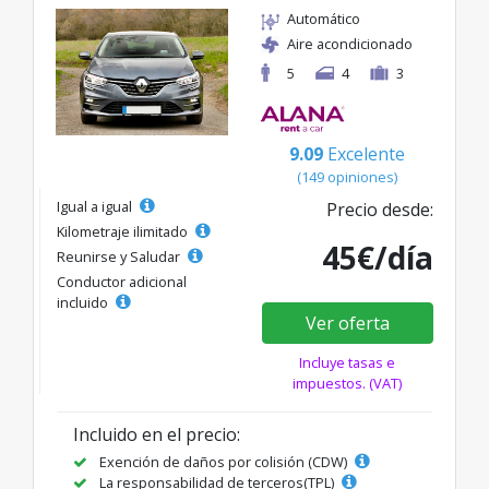
Automático
Aire acondicionado
5
4
3
9.09
Excelente
(149 opiniones)
Igual a igual
Precio desde:
Kilometraje ilimitado
45€/día
Reunirse y Saludar
Conductor adicional
incluido
Ver oferta
Incluye tasas e
impuestos. (VAT)
Incluido en el precio:
Exención de daños por colisión (CDW)
La responsabilidad de terceros(TPL)