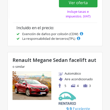
Ver oferta
Incluye tasas e
impuestos. (VAT)
Incluido en el precio:
Exención de daños por colisión (CDW)
La responsabilidad de terceros(TPL)
Renault Megane Sedan facelift aut
o similar
Automático
Aire acondicionado
5
4
3
9.9
Excelente