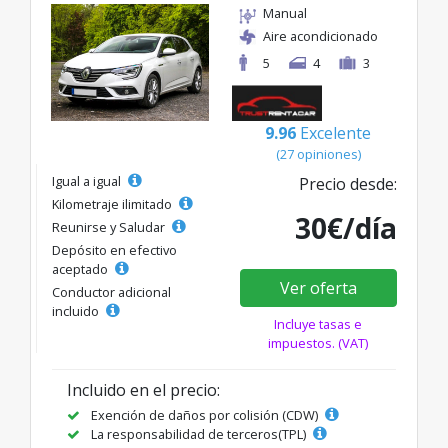
Manual
Aire acondicionado
5
4
3
9.96
Excelente
(27 opiniones)
Igual a igual
Precio desde:
Kilometraje ilimitado
30€/día
Reunirse y Saludar
Depósito en efectivo
aceptado
Ver oferta
Conductor adicional
incluido
Incluye tasas e
impuestos. (VAT)
Incluido en el precio:
Exención de daños por colisión (CDW)
La responsabilidad de terceros(TPL)