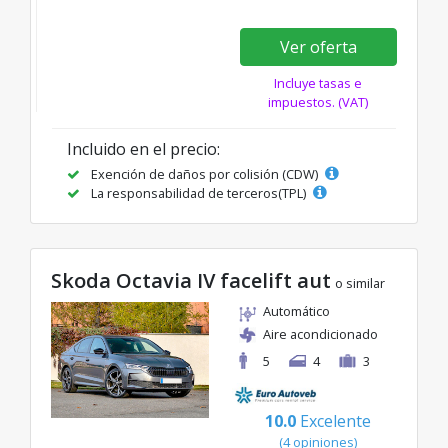
Ver oferta
Incluye tasas e
impuestos. (VAT)
Incluido en el precio:
Exención de daños por colisión (CDW)
La responsabilidad de terceros(TPL)
Skoda Octavia IV facelift aut
o similar
Automático
Aire acondicionado
5
4
3
10.0
Excelente
(4 opiniones)