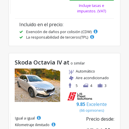
Incluye tasas e
impuestos. (VAT)
Incluido en el precio:
Exención de daños por colisión (CDW)
La responsabilidad de terceros(TPL)
Skoda Octavia IV at
o similar
Automático
Aire acondicionado
5
4
3
9.85
Excelente
(66 opiniones)
Igual a igual
Precio desde:
Kilometraje ilimitado