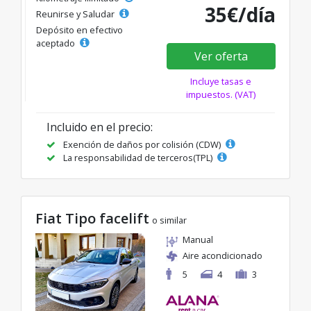
35€/día
Reunirse y Saludar
Depósito en efectivo
aceptado
Ver oferta
Incluye tasas e
impuestos. (VAT)
Incluido en el precio:
Exención de daños por colisión (CDW)
La responsabilidad de terceros(TPL)
Fiat Tipo facelift
o similar
Manual
Aire acondicionado
5
4
3