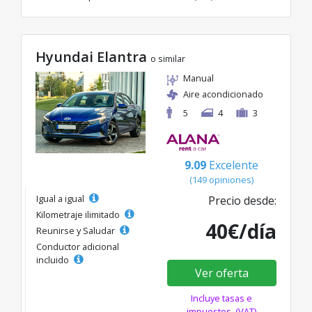
Hyundai Elantra
o similar
Manual
Aire acondicionado
5
4
3
9.09
Excelente
(149 opiniones)
Igual a igual
Precio desde:
Kilometraje ilimitado
40€/día
Reunirse y Saludar
Conductor adicional
incluido
Ver oferta
Incluye tasas e
impuestos. (VAT)