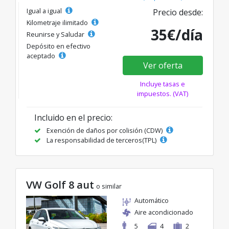
Igual a igual
Precio desde:
Kilometraje ilimitado
35€/día
Reunirse y Saludar
Depósito en efectivo
aceptado
Ver oferta
Incluye tasas e
impuestos. (VAT)
Incluido en el precio:
Exención de daños por colisión (CDW)
La responsabilidad de terceros(TPL)
VW Golf 8 aut
o similar
Automático
Aire acondicionado
5
4
2