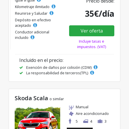
Precio desde:
Kilometraje ilimitado
35€/día
Reunirse y Saludar
Depósito en efectivo
aceptado
Ver oferta
Conductor adicional
incluido
Incluye tasas e
impuestos. (VAT)
Incluido en el precio:
Exención de daños por colisión (CDW)
La responsabilidad de terceros(TPL)
Skoda Scala
o similar
Manual
Aire acondicionado
5
4
3