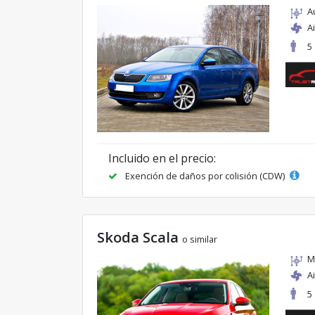
A
A
5
Incluido en el precio:
Exención de daños por colisión (CDW)
Skoda Scala
o similar
M
A
5