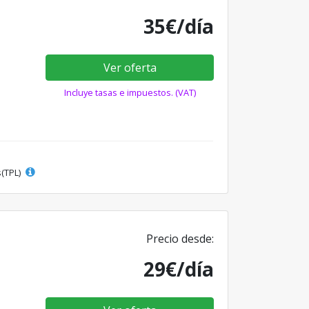
35€/día
Ver oferta
Incluye tasas e impuestos. (VAT)
s(TPL)
Precio desde:
29€/día