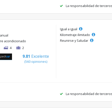
La responsabilidad de tercero
Igual a igual
Kilometraje ilimitado
anual
Reunirse y Saludar
ire acondicionado
4
2
9.81
Excelente
(560 opiniones)
La responsabilidad de tercero