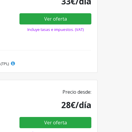
33€/día
Ver oferta
Incluye tasas e impuestos. (VAT)
s(TPL)
Precio desde:
28€/día
Ver oferta