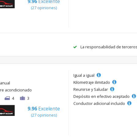
9.96
Excelente
(27 opiniones)
La responsabilidad de tercero
Igual a igual
Kilometraje ilimitado
anual
Reunirse y Saludar
ire acondicionado
Depósito en efectivo aceptado
4
3
Conductor adicional incluido
9.96
Excelente
(27 opiniones)