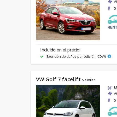
A
5
Incluido en el precio:
Exención de daños por colisión (CDW)
VW Golf 7 facelift
o similar
M
A
5