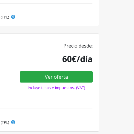
s(TPL)
Precio desde:
60€/día
Ver oferta
Incluye tasas e impuestos. (VAT)
s(TPL)