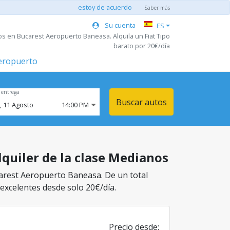
estoy de acuerdo
Saber más
Su cuenta
ES
s en Bucarest Aeropuerto Baneasa. Alquila un Fiat Tipo
barato por 20€/día
aeropuerto
 entrega
Buscar autos
,
11
Agosto
14:00 PM
quiler de la clase Medianos
carest Aeropuerto Baneasa. De un total
 excelentes desde solo 20€/día.
Precio desde: