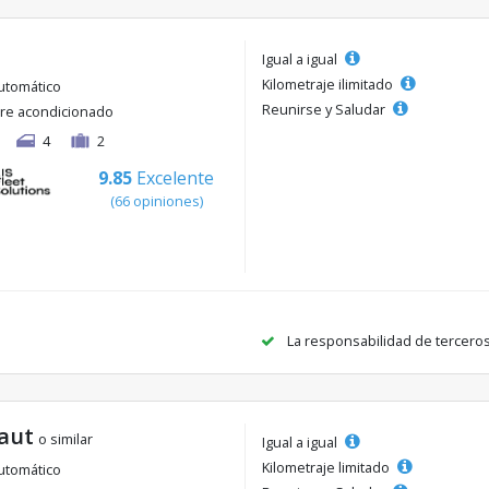
Igual a igual
Kilometraje ilimitado
utomático
Reunirse y Saludar
ire acondicionado
4
2
9.85
Excelente
(66 opiniones)
La responsabilidad de tercero
aut
o similar
Igual a igual
Kilometraje limitado
utomático