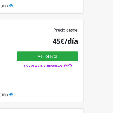
s(TPL)
Precio desde:
45€/día
Ver oferta
Incluye tasas e impuestos. (VAT)
s(TPL)