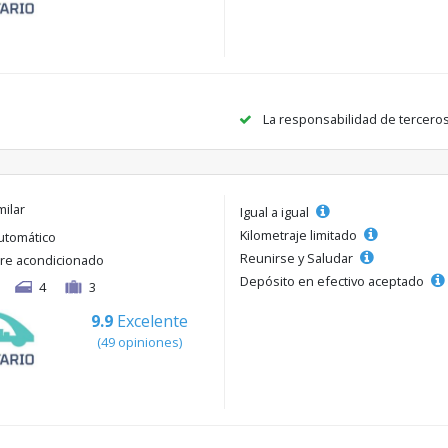
La responsabilidad de tercero
milar
Igual a igual
Kilometraje limitado
utomático
Reunirse y Saludar
ire acondicionado
Depósito en efectivo aceptado
4
3
9.9
Excelente
(49 opiniones)