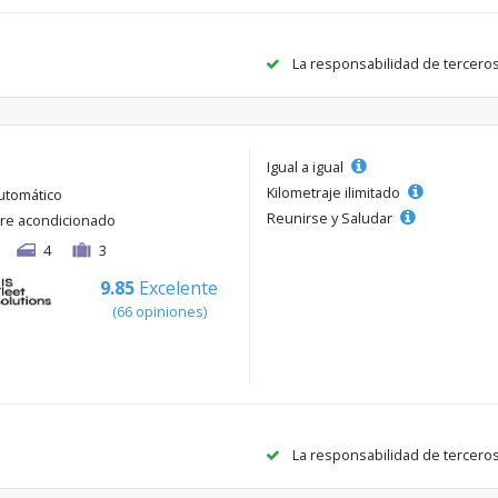
La responsabilidad de tercero
Igual a igual
Kilometraje ilimitado
utomático
Reunirse y Saludar
ire acondicionado
4
3
9.85
Excelente
(66 opiniones)
La responsabilidad de tercero