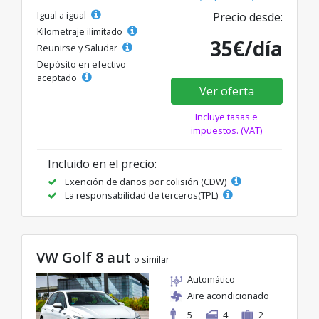
Igual a igual
Precio desde:
Kilometraje ilimitado
35€/día
Reunirse y Saludar
Depósito en efectivo
aceptado
Ver oferta
Incluye tasas e
impuestos. (VAT)
Incluido en el precio:
Exención de daños por colisión (CDW)
La responsabilidad de terceros(TPL)
VW Golf 8 aut
o similar
Automático
Aire acondicionado
5
4
2