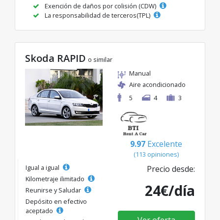
Exención de daños por colisión (CDW)
La responsabilidad de terceros(TPL)
Skoda RAPID
o similar
Manual
Aire acondicionado
5
4
3
9.97
Excelente
(113 opiniones)
Igual a igual
Precio desde:
Kilometraje ilimitado
24€/día
Reunirse y Saludar
Depósito en efectivo
aceptado
Ver oferta