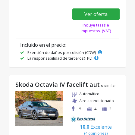
Ver oferta
Incluye tasas e
impuestos. (VAT)
Incluido en el precio:
Exención de daños por colisión (CDW)
La responsabilidad de terceros(TPL)
Skoda Octavia IV facelift aut
o similar
Automático
Aire acondicionado
5
4
3
10.0
Excelente
(4 opiniones)