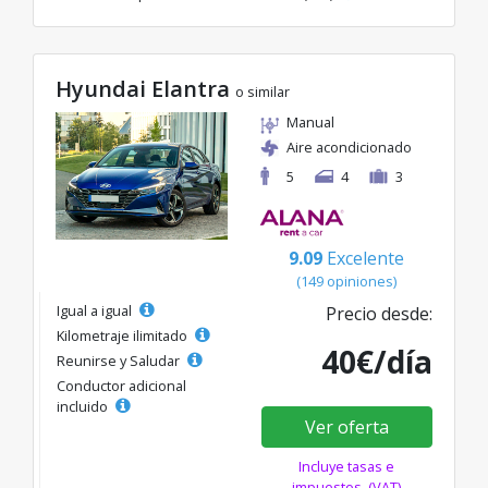
Hyundai Elantra
o similar
Manual
Aire acondicionado
5
4
3
9.09
Excelente
(149 opiniones)
Igual a igual
Precio desde:
Kilometraje ilimitado
40€/día
Reunirse y Saludar
Conductor adicional
incluido
Ver oferta
Incluye tasas e
impuestos. (VAT)