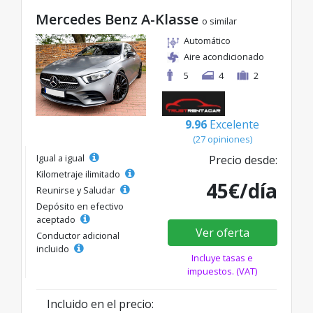
Mercedes Benz A-Klasse
o similar
Automático
Aire acondicionado
5
4
2
9.96
Excelente
(27 opiniones)
Igual a igual
Precio desde:
Kilometraje ilimitado
45€/día
Reunirse y Saludar
Depósito en efectivo
aceptado
Ver oferta
Conductor adicional
incluido
Incluye tasas e
impuestos. (VAT)
Incluido en el precio: