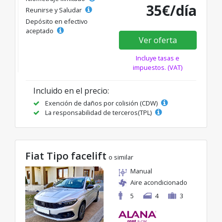
35€/día
Reunirse y Saludar
Depósito en efectivo
aceptado
Ver oferta
Incluye tasas e
impuestos. (VAT)
Incluido en el precio:
Exención de daños por colisión (CDW)
La responsabilidad de terceros(TPL)
Fiat Tipo facelift
o similar
Manual
Aire acondicionado
5
4
3