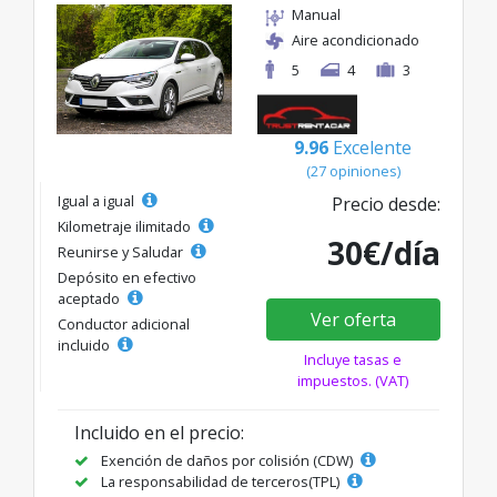
Manual
Aire acondicionado
5
4
3
9.96
Excelente
(27 opiniones)
Igual a igual
Precio desde:
Kilometraje ilimitado
30€/día
Reunirse y Saludar
Depósito en efectivo
aceptado
Ver oferta
Conductor adicional
incluido
Incluye tasas e
impuestos. (VAT)
Incluido en el precio:
Exención de daños por colisión (CDW)
La responsabilidad de terceros(TPL)