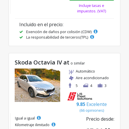
Incluye tasas e
impuestos. (VAT)
Incluido en el precio:
Exención de daños por colisión (CDW)
La responsabilidad de terceros(TPL)
Skoda Octavia IV at
o similar
Automático
Aire acondicionado
5
4
3
9.85
Excelente
(66 opiniones)
Igual a igual
Precio desde:
Kilometraje ilimitado