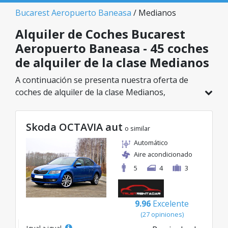
Bucarest Aeropuerto Baneasa
/ Medianos
Alquiler de Coches Bucarest
Aeropuerto Baneasa - 45 coches
de alquiler de la clase Medianos
A continuación se presenta nuestra oferta de
coches de alquiler de la clase Medianos,
disponible en Bucarest Aeropuerto Baneasa. De
un total de 45 vehículos en esta ubicación,
Skoda OCTAVIA aut
puedes elegir el modelo ideal de la categoría
o similar
seleccionada, con tarifas excelentes desde solo
Automático
20€/día.
Aire acondicionado
5
4
3
9.96
Excelente
(27 opiniones)
Igual a igual