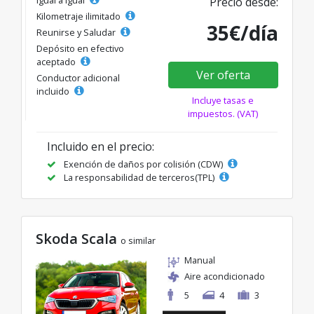
Precio desde:
Kilometraje ilimitado
35€/día
Reunirse y Saludar
Depósito en efectivo
aceptado
Ver oferta
Conductor adicional
incluido
Incluye tasas e
impuestos. (VAT)
Incluido en el precio:
Exención de daños por colisión (CDW)
La responsabilidad de terceros(TPL)
Skoda Scala
o similar
Manual
Aire acondicionado
5
4
3