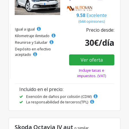
9.58
Excelente
(644 opiniones)
Igual a igual
Precio desde:
Kilometraje ilimitado
30€/día
Reunirse y Saludar
Depósito en efectivo
aceptado
Ver oferta
Incluye tasas e
impuestos. (VAT)
Incluido en el precio:
Exención de daños por colisión (CDW)
La responsabilidad de terceros(TPL)
Skoda Octavia IV aut
o similar