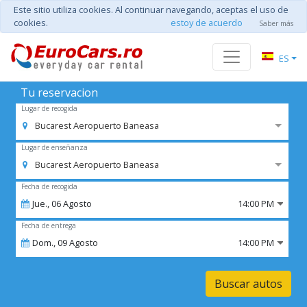
Este sitio utiliza cookies. Al continuar navegando, aceptas el uso de
cookies.
estoy de acuerdo
Saber más
ES
Tu reservacion
Lugar de recogida
Bucarest Aeropuerto Baneasa
Lugar de enseñanza
Bucarest Aeropuerto Baneasa
Fecha de recogida
Jue.,
06
Agosto
14:00 PM
Fecha de entrega
Dom.,
09
Agosto
14:00 PM
Buscar autos