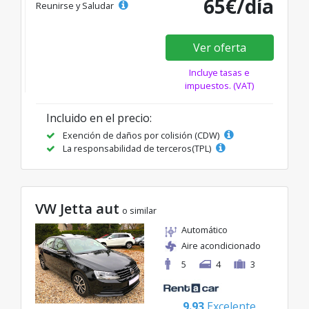
65€/día
Reunirse y Saludar
Ver oferta
Incluye tasas e
impuestos. (VAT)
Incluido en el precio:
Exención de daños por colisión (CDW)
La responsabilidad de terceros(TPL)
VW Jetta aut
o similar
Automático
Aire acondicionado
5
4
3
9.93
Excelente