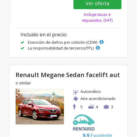
Ver oferta
Incluye tasas e
impuestos. (VAT)
Incluido en el precio:
Exención de daños por colisión (CDW)
La responsabilidad de terceros(TPL)
Renault Megane Sedan facelift aut
o similar
Automático
Aire acondicionado
5
4
3
9.9
Excelente