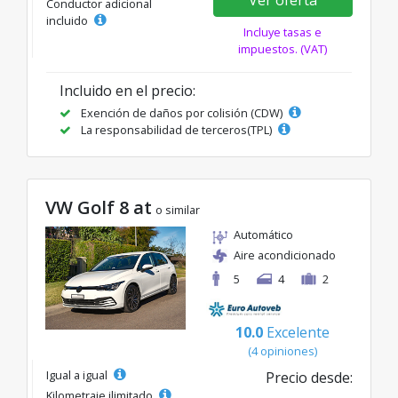
Conductor adicional
incluido
Incluye tasas e
impuestos. (VAT)
Incluido en el precio:
Exención de daños por colisión (CDW)
La responsabilidad de terceros(TPL)
VW Golf 8 at
o similar
Automático
Aire acondicionado
5
4
2
10.0
Excelente
(4 opiniones)
Igual a igual
Precio desde:
Kilometraje ilimitado