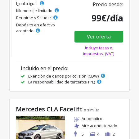
Igual a igual
Precio desde:
Kilometraje limitado
99€/día
Reunirse y Saludar
Depósito en efectivo
aceptado
Ver oferta
Incluye tasas e
impuestos. (VAT)
Incluido en el precio:
Exención de daños por colisión (CDW)
La responsabilidad de terceros(TPL)
Mercedes CLA Facelift
o similar
Automático
Aire acondicionado
5
4
2