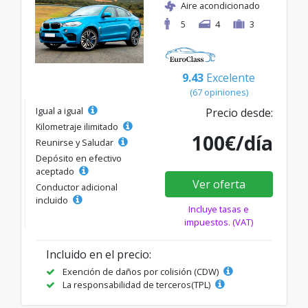
Aire acondicionado
5
4
3
9.43
Excelente
(67 opiniones)
Igual a igual
Precio desde:
Kilometraje ilimitado
100€/día
Reunirse y Saludar
Depósito en efectivo
aceptado
Ver oferta
Conductor adicional
incluido
Incluye tasas e
impuestos. (VAT)
Incluido en el precio:
Exención de daños por colisión (CDW)
La responsabilidad de terceros(TPL)