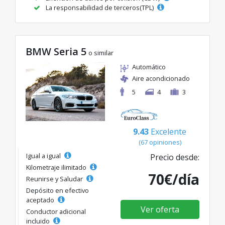
La responsabilidad de terceros(TPL)
BMW Seria 5
o similar
Automático
Aire acondicionado
5
4
3
9.43
Excelente
(67 opiniones)
Igual a igual
Precio desde:
Kilometraje ilimitado
70€/día
Reunirse y Saludar
Depósito en efectivo
aceptado
Ver oferta
Conductor adicional
incluido