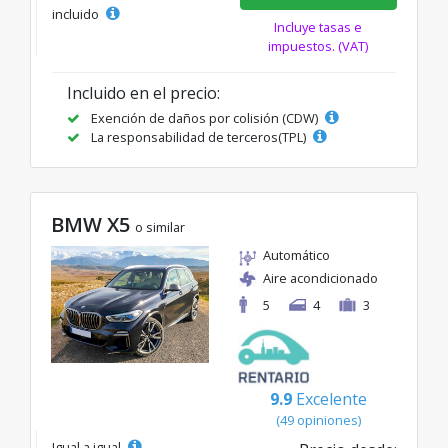
incluido
Incluye tasas e
impuestos. (VAT)
Incluido en el precio:
Exención de daños por colisión (CDW)
La responsabilidad de terceros(TPL)
BMW X5
o similar
Automático
Aire acondicionado
5
4
3
9.9
Excelente
(49 opiniones)
Igual a igual