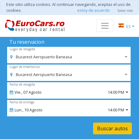
Este sitio utiliza cookies. Al continuar navegando, aceptas el uso de
cookies.
estoy de acuerdo
Saber más
ES
Tu reservacion
Lugar de recogida
Bucarest Aeropuerto Baneasa
Lugar de enseñanza
Bucarest Aeropuerto Baneasa
Fecha de recogida
Vie.,
07
Agosto
14:00 PM
Fecha de entrega
Lun.,
10
Agosto
14:00 PM
Buscar autos