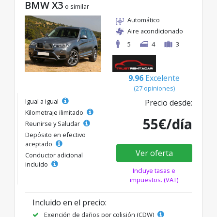
BMW X3
o similar
Automático
Aire acondicionado
5
4
3
9.96
Excelente
(27 opiniones)
Igual a igual
Precio desde:
Kilometraje ilimitado
55€/día
Reunirse y Saludar
Depósito en efectivo
aceptado
Ver oferta
Conductor adicional
incluido
Incluye tasas e
impuestos. (VAT)
Incluido en el precio:
Exención de daños por colisión (CDW)