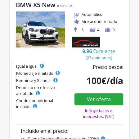
BMW X5 New
o similar
Automático
Aire acondicionado
5
4
3
9.96
Excelente
(27 opiniones)
Igual a igual
Precio desde:
Kilometraje ilimitado
100€/día
Reunirse y Saludar
Depósito en efectivo
aceptado
Ver oferta
Conductor adicional
incluido
Incluye tasas e
impuestos. (VAT)
Incluido en el precio:
Exención de daños por colisión (CDW)