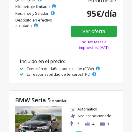
Precio desde:
Kilometraje limitado
95€/día
Reunirse y Saludar
Depósito en efectivo
aceptado
Ver oferta
Incluye tasas e
impuestos. (VAT)
Incluido en el precio:
Exención de daños por colisión (CDW)
La responsabilidad de terceros(TPL)
BMW Seria 5
o similar
Automático
Aire acondicionado
5
4
3