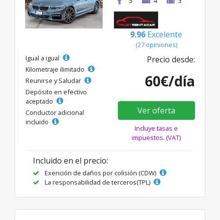
5
4
3
9.96
Excelente
(27 opiniones)
Igual a igual
Precio desde:
Kilometraje ilimitado
60€/día
Reunirse y Saludar
Depósito en efectivo
aceptado
Ver oferta
Conductor adicional
incluido
Incluye tasas e
impuestos. (VAT)
Incluido en el precio:
Exención de daños por colisión (CDW)
La responsabilidad de terceros(TPL)