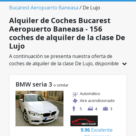
Bucarest Aeropuerto Baneasa
/ De Lujo
Alquiler de Coches Bucarest
Aeropuerto Baneasa - 156
coches de alquiler de la clase De
Lujo
A continuación se presenta nuestra oferta de
coches de alquiler de la clase De Lujo, disponible
en Bucarest Aeropuerto Baneasa. De un total de
156 vehículos en esta ubicación, puedes elegir el
BMW seria 3
modelo ideal de la categoría seleccionada, con
o similar
tarifas excelentes desde solo 32€/día.
Automático
Aire acondicionado
5
4
3
9.96
Excelente