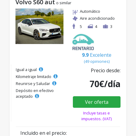
Volvo S60 aut
o similar
Automático
Aire acondicionado
5
4
3
9.9
Excelente
(49 opiniones)
Igual a igual
Precio desde:
Kilometraje limitado
70€/día
Reunirse y Saludar
Depósito en efectivo
aceptado
Ver oferta
Incluye tasas e
impuestos. (VAT)
Incluido en el precio: