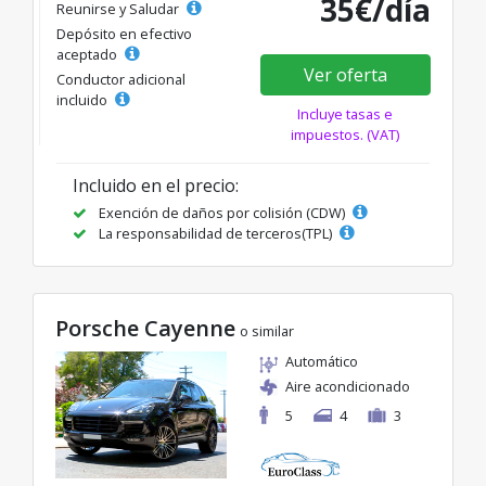
35€/día
Reunirse y Saludar
Depósito en efectivo
aceptado
Ver oferta
Conductor adicional
incluido
Incluye tasas e
impuestos. (VAT)
Incluido en el precio:
Exención de daños por colisión (CDW)
La responsabilidad de terceros(TPL)
Porsche Cayenne
o similar
Automático
Aire acondicionado
5
4
3