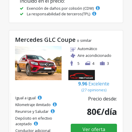
Incluido en el precio:
Exención de daños por colisión (CDW)
La responsabilidad de terceros(TPL)
Mercedes GLC Coupe
o similar
Automático
Aire acondicionado
5
4
3
9.96
Excelente
(27 opiniones)
Igual a igual
Precio desde:
Kilometraje ilimitado
80€/día
Reunirse y Saludar
Depósito en efectivo
aceptado
Ver oferta
Conductor adicional