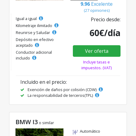
9.96
Excelente
(27 opiniones)
Igual a igual
Precio desde:
Kilometraje ilimitado
60€/día
Reunirse y Saludar
Depósito en efectivo
aceptado
Ver oferta
Conductor adicional
incluido
Incluye tasas e
impuestos. (VAT)
Incluido en el precio:
Exención de daños por colisión (CDW)
La responsabilidad de terceros(TPL)
BMW I3
o similar
Automático