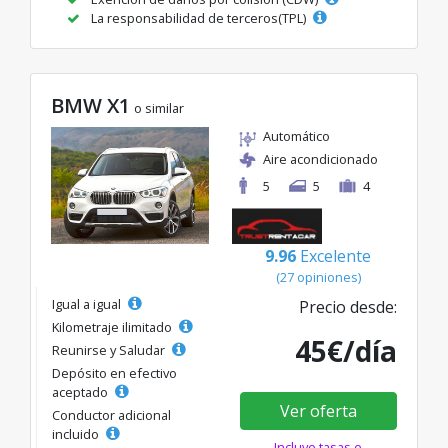
La responsabilidad de terceros(TPL)
BMW X1
o similar
Automático
Aire acondicionado
5
5
4
9.96
Excelente
(27 opiniones)
Igual a igual
Precio desde:
Kilometraje ilimitado
45€/día
Reunirse y Saludar
Depósito en efectivo
aceptado
Ver oferta
Conductor adicional
incluido
Incluye tasas e