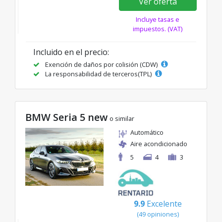
Ver oferta
Incluye tasas e
impuestos. (VAT)
Incluido en el precio:
Exención de daños por colisión (CDW)
La responsabilidad de terceros(TPL)
BMW Seria 5 new
o similar
Automático
Aire acondicionado
5
4
3
9.9
Excelente
(49 opiniones)