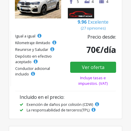
5
4
4
9.96
Excelente
(27 opiniones)
Igual a igual
Precio desde:
Kilometraje ilimitado
70€/día
Reunirse y Saludar
Depósito en efectivo
aceptado
Ver oferta
Conductor adicional
incluido
Incluye tasas e
impuestos. (VAT)
Incluido en el precio:
Exención de daños por colisión (CDW)
La responsabilidad de terceros(TPL)