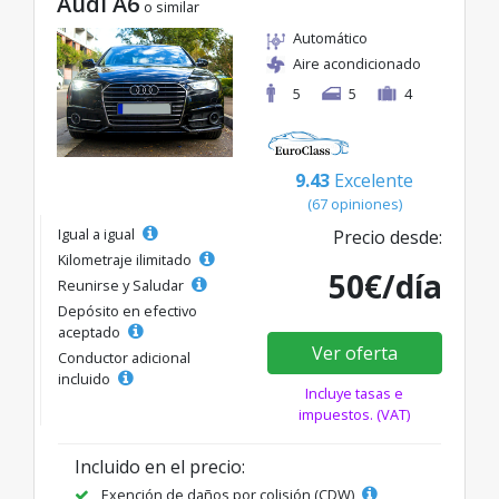
Audi A6
o similar
Automático
Aire acondicionado
5
5
4
9.43
Excelente
(67 opiniones)
Igual a igual
Precio desde:
Kilometraje ilimitado
50€/día
Reunirse y Saludar
Depósito en efectivo
aceptado
Ver oferta
Conductor adicional
incluido
Incluye tasas e
impuestos. (VAT)
Incluido en el precio:
Exención de daños por colisión (CDW)