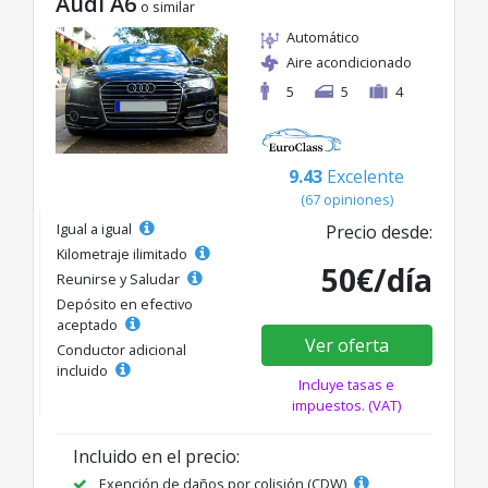
Audi A6
o similar
Automático
Aire acondicionado
5
5
4
9.43
Excelente
(67 opiniones)
Igual a igual
Precio desde:
Kilometraje ilimitado
50€/día
Reunirse y Saludar
Depósito en efectivo
aceptado
Ver oferta
Conductor adicional
incluido
Incluye tasas e
impuestos. (VAT)
Incluido en el precio:
Exención de daños por colisión (CDW)