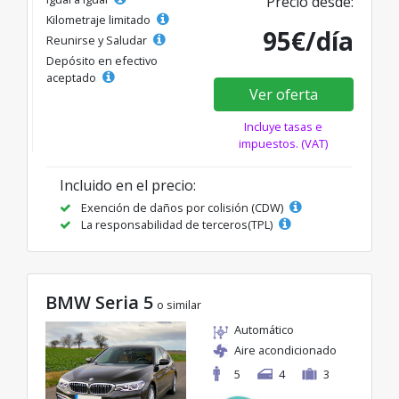
Precio desde:
Kilometraje limitado
95€/día
Reunirse y Saludar
Depósito en efectivo
aceptado
Ver oferta
Incluye tasas e
impuestos. (VAT)
Incluido en el precio:
Exención de daños por colisión (CDW)
La responsabilidad de terceros(TPL)
BMW Seria 5
o similar
Automático
Aire acondicionado
5
4
3