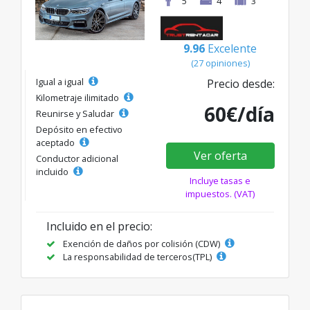
5
4
3
9.96
Excelente
(27 opiniones)
Igual a igual
Precio desde:
Kilometraje ilimitado
60€/día
Reunirse y Saludar
Depósito en efectivo
aceptado
Ver oferta
Conductor adicional
incluido
Incluye tasas e
impuestos. (VAT)
Incluido en el precio:
Exención de daños por colisión (CDW)
La responsabilidad de terceros(TPL)