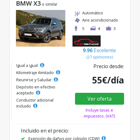
BMW X3
o similar
Automático
Aire acondicionado
5
4
3
9.96
Excelente
(27 opiniones)
Igual a igual
Precio desde:
Kilometraje ilimitado
55€/día
Reunirse y Saludar
Depósito en efectivo
aceptado
Ver oferta
Conductor adicional
incluido
Incluye tasas e
impuestos. (VAT)
Incluido en el precio:
Exención de daños por colisión (CDW)