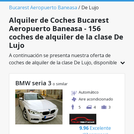
Bucarest Aeropuerto Baneasa
/ De Lujo
Alquiler de Coches Bucarest
Aeropuerto Baneasa - 156
coches de alquiler de la clase De
Lujo
A continuación se presenta nuestra oferta de
coches de alquiler de la clase De Lujo, disponible
en Bucarest Aeropuerto Baneasa. De un total de
156 vehículos en esta ubicación, puedes elegir el
BMW seria 3
modelo ideal de la categoría seleccionada, con
o similar
tarifas excelentes desde solo 32€/día.
Automático
Aire acondicionado
5
4
3
9.96
Excelente