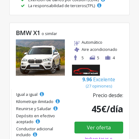
La responsabilidad de terceros(TPL)
BMW X1
o similar
Automático
Aire acondicionado
5
5
4
9.96
Excelente
(27 opiniones)
Igual a igual
Precio desde:
Kilometraje ilimitado
45€/día
Reunirse y Saludar
Depósito en efectivo
aceptado
Ver oferta
Conductor adicional
incluido
Incluye tasas e