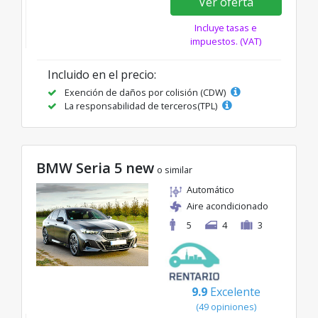
Ver oferta
Incluye tasas e
impuestos. (VAT)
Incluido en el precio:
Exención de daños por colisión (CDW)
La responsabilidad de terceros(TPL)
BMW Seria 5 new
o similar
Automático
Aire acondicionado
5
4
3
9.9
Excelente
(49 opiniones)