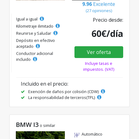
9.96
Excelente
(27 opiniones)
Igual a igual
Precio desde:
Kilometraje ilimitado
60€/día
Reunirse y Saludar
Depósito en efectivo
aceptado
Ver oferta
Conductor adicional
incluido
Incluye tasas e
impuestos. (VAT)
Incluido en el precio:
Exención de daños por colisión (CDW)
La responsabilidad de terceros(TPL)
BMW I3
o similar
Automático