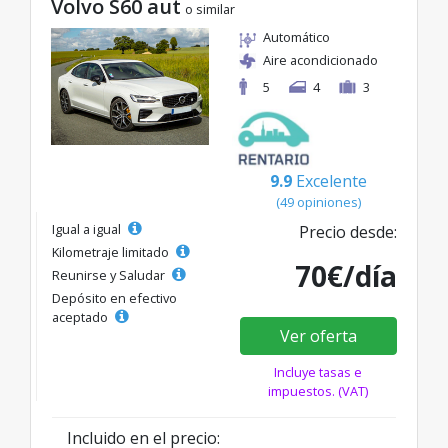
Volvo S60 aut
o similar
Automático
Aire acondicionado
5
4
3
9.9
Excelente
(49 opiniones)
Igual a igual
Precio desde:
Kilometraje limitado
70€/día
Reunirse y Saludar
Depósito en efectivo
aceptado
Ver oferta
Incluye tasas e
impuestos. (VAT)
Incluido en el precio: