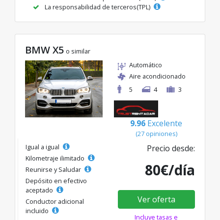
La responsabilidad de terceros(TPL)
BMW X5
o similar
Automático
Aire acondicionado
5
4
3
9.96
Excelente
(27 opiniones)
Igual a igual
Precio desde:
Kilometraje ilimitado
80€/día
Reunirse y Saludar
Depósito en efectivo
aceptado
Ver oferta
Conductor adicional
incluido
Incluye tasas e