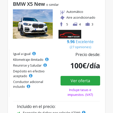
BMW X5 New
o similar
Automático
Aire acondicionado
5
4
3
9.96
Excelente
(27 opiniones)
Igual a igual
Precio desde:
Kilometraje ilimitado
100€/día
Reunirse y Saludar
Depósito en efectivo
aceptado
Ver oferta
Conductor adicional
incluido
Incluye tasas e
impuestos. (VAT)
Incluido en el precio:
Exención de daños por colisión (CDW)