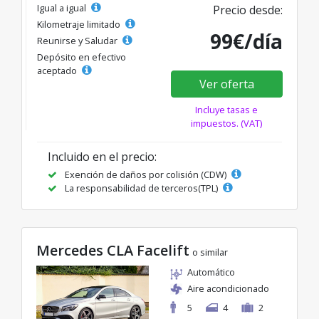
Igual a igual
Precio desde:
Kilometraje limitado
99€/día
Reunirse y Saludar
Depósito en efectivo
aceptado
Ver oferta
Incluye tasas e
impuestos. (VAT)
Incluido en el precio:
Exención de daños por colisión (CDW)
La responsabilidad de terceros(TPL)
Mercedes CLA Facelift
o similar
Automático
Aire acondicionado
5
4
2