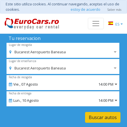
Este sitio utiliza cookies. Al continuar navegando, aceptas el uso de
cookies.
estoy de acuerdo
Saber más
ES
Tu reservacion
Lugar de recogida
Bucarest Aeropuerto Baneasa
Lugar de enseñanza
Bucarest Aeropuerto Baneasa
Fecha de recogida
Vie.,
07
Agosto
14:00 PM
Fecha de entrega
Lun.,
10
Agosto
14:00 PM
Buscar autos