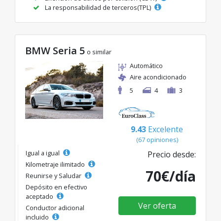
La responsabilidad de terceros(TPL)
BMW Seria 5
o similar
Automático
Aire acondicionado
5
4
3
9.43
Excelente
(67 opiniones)
Igual a igual
Precio desde:
Kilometraje ilimitado
70€/día
Reunirse y Saludar
Depósito en efectivo
aceptado
Ver oferta
Conductor adicional
incluido