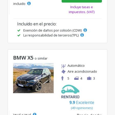
incluido
Incluye tasas e
impuestos. (VAT)
Incluido en el precio:
Exención de daños por colisión (CDW)
La responsabilidad de terceros(TPL)
BMW X5
o similar
Automático
Aire acondicionado
5
4
3
9.9
Excelente
(49 opiniones)
Igual a igual