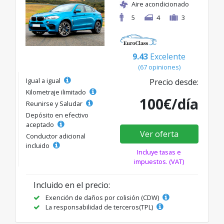
Aire acondicionado
5
4
3
9.43
Excelente
(67 opiniones)
Igual a igual
Precio desde:
Kilometraje ilimitado
100€/día
Reunirse y Saludar
Depósito en efectivo
aceptado
Ver oferta
Conductor adicional
incluido
Incluye tasas e
impuestos. (VAT)
Incluido en el precio:
Exención de daños por colisión (CDW)
La responsabilidad de terceros(TPL)