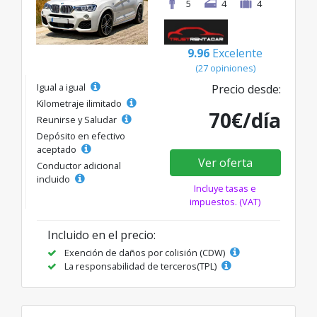
5
4
4
9.96
Excelente
(27 opiniones)
Igual a igual
Precio desde:
Kilometraje ilimitado
70€/día
Reunirse y Saludar
Depósito en efectivo
aceptado
Ver oferta
Conductor adicional
incluido
Incluye tasas e
impuestos. (VAT)
Incluido en el precio:
Exención de daños por colisión (CDW)
La responsabilidad de terceros(TPL)