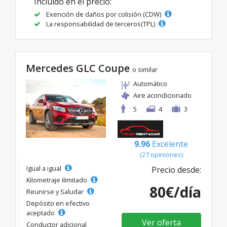
Incluido en el precio:
Exención de daños por colisión (CDW)
La responsabilidad de terceros(TPL)
Mercedes GLC Coupe
o similar
Automático
Aire acondicionado
5
4
3
9.96
Excelente
(27 opiniones)
Igual a igual
Precio desde:
Kilometraje ilimitado
80€/día
Reunirse y Saludar
Depósito en efectivo
aceptado
Ver oferta
Conductor adicional