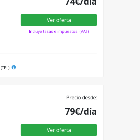
74€/día
Ver oferta
Incluye tasas e impuestos. (VAT)
s(TPL)
Precio desde:
79€/día
Ver oferta