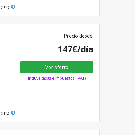
s(TPL)
Precio desde:
147€/día
Ver oferta
Incluye tasas e impuestos. (VAT)
s(TPL)