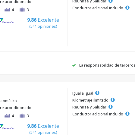
Reunirse y Saludar
ire acondicionado
Conductor adicional incluido
4
3
9.86
Excelente
(541 opiniones)
La responsabilidad de tercero
Igual a igual
Kilometraje ilimitado
utomático
Reunirse y Saludar
ire acondicionado
Conductor adicional incluido
4
3
9.86
Excelente
(541 opiniones)