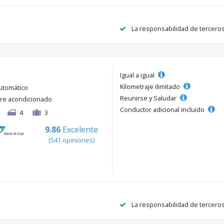
La responsabilidad de tercero
Igual a igual
Kilometraje ilimitado
utomático
Reunirse y Saludar
ire acondicionado
Conductor adicional incluido
4
3
9.86
Excelente
(541 opiniones)
La responsabilidad de tercero