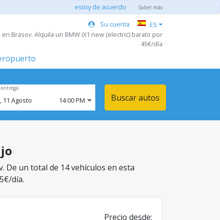
estoy de acuerdo
Saber más
Su cuenta
ES
 en Brasov. Alquila un BMW iX1 new (electric) barato por
45€/día
aeropuerto
 entrega
Buscar autos
,
11
Agosto
14:00 PM
ujo
. De un total de 14 vehículos en esta
5€/día.
Precio desde: