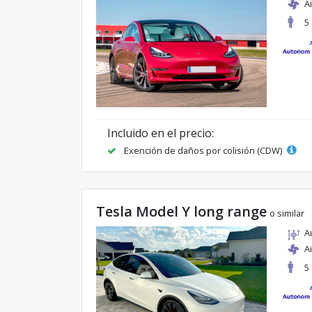
A
5
Incluido en el precio:
Exención de daños por colisión (CDW)
Tesla Model Y long range
o similar
A
A
5