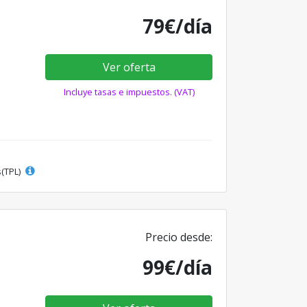
79€/día
Ver oferta
Incluye tasas e impuestos. (VAT)
s(TPL)
Precio desde:
99€/día