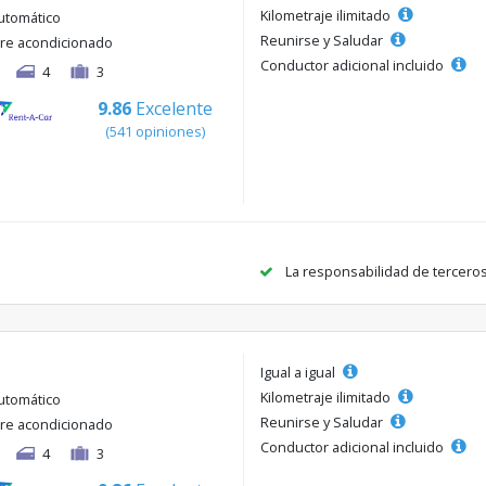
Kilometraje ilimitado
utomático
Reunirse y Saludar
ire acondicionado
Conductor adicional incluido
4
3
9.86
Excelente
(541 opiniones)
La responsabilidad de tercero
Igual a igual
Kilometraje ilimitado
utomático
Reunirse y Saludar
ire acondicionado
Conductor adicional incluido
4
3