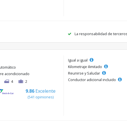
La responsabilidad de tercero
Igual a igual
Kilometraje ilimitado
utomático
Reunirse y Saludar
ire acondicionado
Conductor adicional incluido
4
2
9.86
Excelente
(541 opiniones)