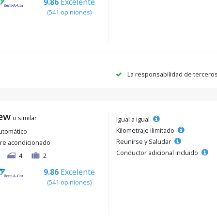
9.86
Excelente
(541 opiniones)
La responsabilidad de tercero
ew
o similar
Igual a igual
Kilometraje ilimitado
utomático
Reunirse y Saludar
ire acondicionado
Conductor adicional incluido
4
2
9.86
Excelente
(541 opiniones)