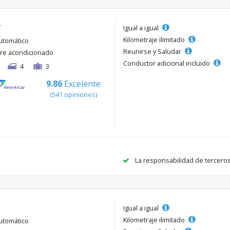
r
Igual a igual
Kilometraje ilimitado
utomático
Reunirse y Saludar
ire acondicionado
Conductor adicional incluido
4
3
9.86
Excelente
(541 opiniones)
La responsabilidad de tercero
Igual a igual
Kilometraje ilimitado
utomático