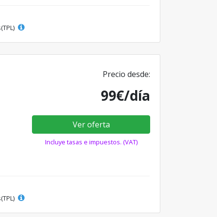
s(TPL)
Precio desde:
99€/día
Ver oferta
Incluye tasas e impuestos. (VAT)
s(TPL)