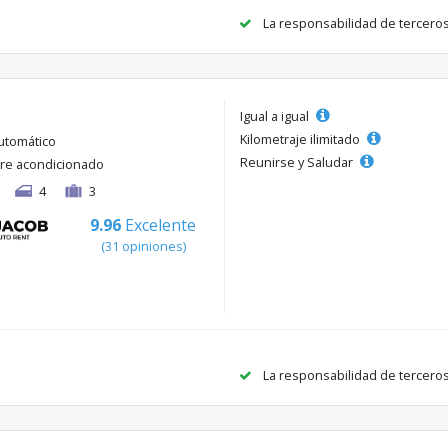
La responsabilidad de tercero
Igual a igual
Kilometraje ilimitado
utomático
Reunirse y Saludar
ire acondicionado
4
3
9.96
Excelente
(31 opiniones)
La responsabilidad de tercero