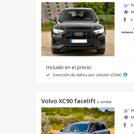
A
A
5
Incluido en el precio:
Exención de daños por colisión (CDW)
Volvo XC90 facelift
o similar
A
A
5