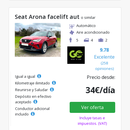
Seat Arona facelift aut
o similar
Automático
Aire acondicionado
5
4
2
9.78
Excelente
(258
opiniones)
Igual a igual
Precio desde:
Kilometraje ilimitado
34€/día
Reunirse y Saludar
Depósito en efectivo
aceptado
Ver oferta
Conductor adicional
incluido
Incluye tasas e
impuestos. (VAT)