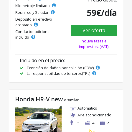
Kilometraje limitado
59€/día
Reunirse y Saludar
Depósito en efectivo
aceptado
Ver oferta
Conductor adicional
incluido
Incluye tasas e
impuestos. (VAT)
Incluido en el precio:
Exención de daños por colisión (CDW)
La responsabilidad de terceros(TPL)
Honda HR-V new
o similar
Automático
Aire acondicionado
5
4
2