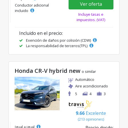
Ver oferta
Conductor adicional
incluido
Incluye tasas e
impuestos. (VAT)
Incluido en el precio:
Exención de daños por colisión (CDW)
La responsabilidad de terceros(TPL)
Honda CR-V hybrid new
o similar
Automático
Aire acondicionado
5
4
3
9.66
Excelente
(213 opiniones)
Igual a igual
Precio desde: