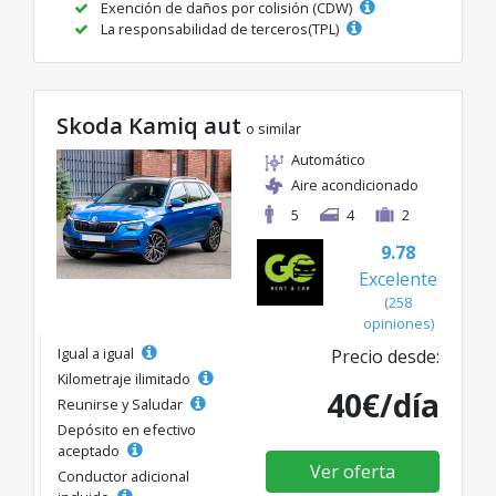
Exención de daños por colisión (CDW)
La responsabilidad de terceros(TPL)
Skoda Kamiq aut
o similar
Automático
Aire acondicionado
5
4
2
9.78
Excelente
(258
opiniones)
Igual a igual
Precio desde:
Kilometraje ilimitado
40€/día
Reunirse y Saludar
Depósito en efectivo
aceptado
Ver oferta
Conductor adicional