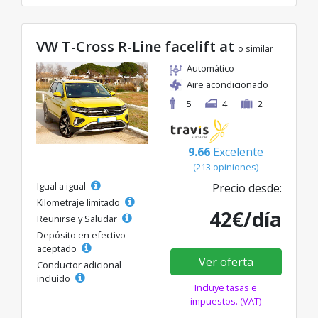
VW T-Cross R-Line facelift at
o similar
Automático
Aire acondicionado
5
4
2
9.66
Excelente
(213 opiniones)
Igual a igual
Precio desde:
Kilometraje limitado
42€/día
Reunirse y Saludar
Depósito en efectivo
aceptado
Ver oferta
Conductor adicional
incluido
Incluye tasas e
impuestos. (VAT)