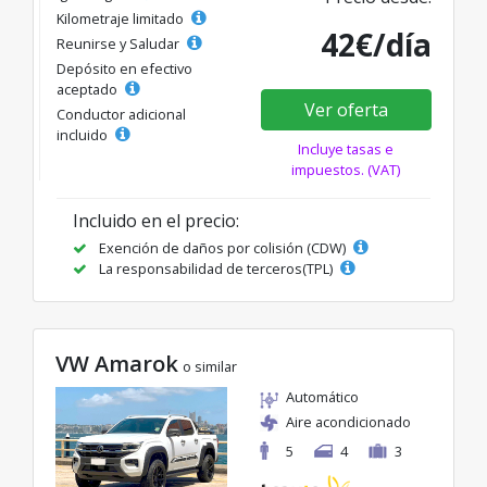
Kilometraje limitado
42€/día
Reunirse y Saludar
Depósito en efectivo
aceptado
Ver oferta
Conductor adicional
incluido
Incluye tasas e
impuestos. (VAT)
Incluido en el precio:
Exención de daños por colisión (CDW)
La responsabilidad de terceros(TPL)
VW Amarok
o similar
Automático
Aire acondicionado
5
4
3