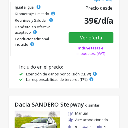
Igual a igual
Precio desde:
Kilometraje ilimitado
39€/día
Reunirse y Saludar
Depósito en efectivo
aceptado
Ver oferta
Conductor adicional
incluido
Incluye tasas e
impuestos. (VAT)
Incluido en el precio:
Exención de daños por colisión (CDW)
La responsabilidad de terceros(TPL)
Dacia SANDERO Stepway
o similar
Manual
Aire acondicionado
5
4
2