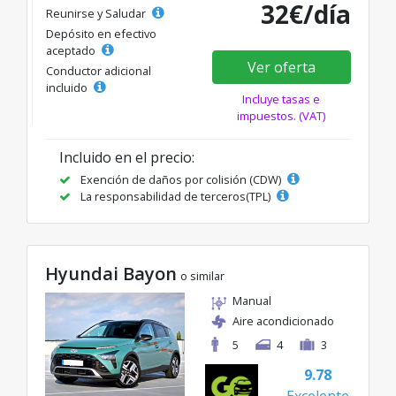
32€/día
Reunirse y Saludar
Depósito en efectivo
aceptado
Ver oferta
Conductor adicional
incluido
Incluye tasas e
impuestos. (VAT)
Incluido en el precio:
Exención de daños por colisión (CDW)
La responsabilidad de terceros(TPL)
Hyundai Bayon
o similar
Manual
Aire acondicionado
5
4
3
9.78