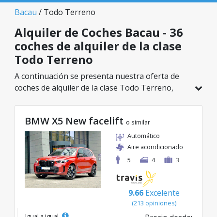
Bacau
/ Todo Terreno
Alquiler de Coches Bacau - 36
coches de alquiler de la clase
Todo Terreno
A continuación se presenta nuestra oferta de
coches de alquiler de la clase Todo Terreno,
disponible en Bacau. De un total de 36 vehículos
en esta ubicación, puedes elegir el modelo ideal
BMW X5 New facelift
de la categoría seleccionada, con tarifas
o similar
excelentes desde solo 27€/día.
Automático
Aire acondicionado
5
4
3
9.66
Excelente
(213 opiniones)
Igual a igual