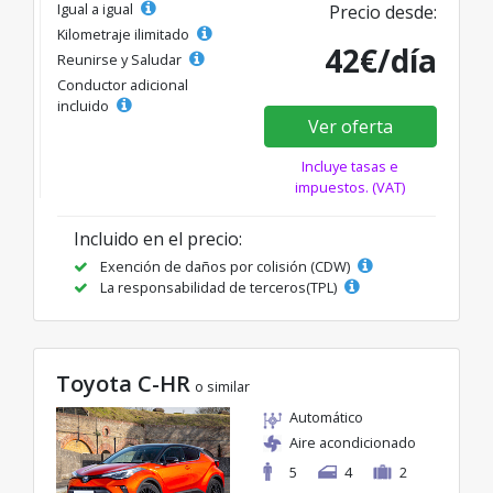
Igual a igual
Precio desde:
Kilometraje ilimitado
42€/día
Reunirse y Saludar
Conductor adicional
incluido
Ver oferta
Incluye tasas e
impuestos. (VAT)
Incluido en el precio:
Exención de daños por colisión (CDW)
La responsabilidad de terceros(TPL)
Toyota C-HR
o similar
Automático
Aire acondicionado
5
4
2