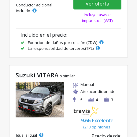
Ver oferta
Conductor adicional
incluido
Incluye tasas e
impuestos. (VAT)
Incluido en el precio:
Exención de daños por colisión (CDW)
La responsabilidad de terceros(TPL)
Suzuki VITARA
o similar
Manual
Aire acondicionado
5
4
3
9.66
Excelente
(213 opiniones)
Igual a igual
Precio desde: