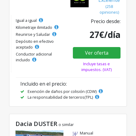
Excelente
(258
opiniones)
Igual a igual
Precio desde:
Kilometraje ilimitado
27€/día
Reunirse y Saludar
Depósito en efectivo
aceptado
Ver oferta
Conductor adicional
incluido
Incluye tasas e
impuestos. (VAT)
Incluido en el precio:
Exención de daños por colisión (CDW)
La responsabilidad de terceros(TPL)
Dacia DUSTER
o similar
Manual