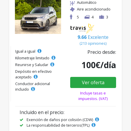
Automático
Aire acondicionado
5
4
3
9.66
Excelente
(213 opiniones)
Igual a igual
Precio desde:
Kilometraje limitado
100€/día
Reunirse y Saludar
Depósito en efectivo
aceptado
Ver oferta
Conductor adicional
incluido
Incluye tasas e
impuestos. (VAT)
Incluido en el precio:
Exención de daños por colisión (CDW)
La responsabilidad de terceros(TPL)