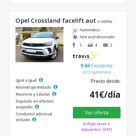
Opel Crossland facelift aut
o similar
Automático
Aire acondicionado
5
4
2
9.66
Excelente
(213 opiniones)
Igual a igual
Precio desde:
Kilometraje limitado
41€/día
Reunirse y Saludar
Depósito en efectivo
aceptado
Ver oferta
Conductor adicional
incluido
Incluye tasas e
impuestos. (VAT)