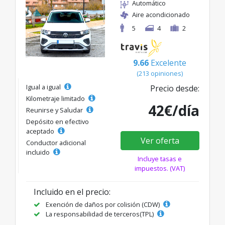
Automático
Aire acondicionado
5
4
2
9.66
Excelente
(213 opiniones)
Igual a igual
Precio desde:
Kilometraje limitado
42€/día
Reunirse y Saludar
Depósito en efectivo
aceptado
Ver oferta
Conductor adicional
incluido
Incluye tasas e
impuestos. (VAT)
Incluido en el precio:
Exención de daños por colisión (CDW)
La responsabilidad de terceros(TPL)