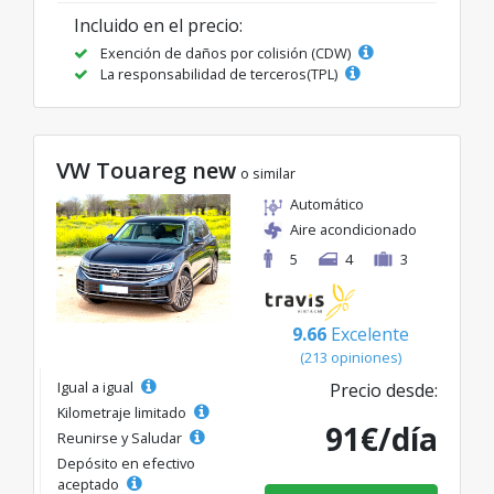
Incluido en el precio:
Exención de daños por colisión (CDW)
La responsabilidad de terceros(TPL)
VW Touareg new
o similar
Automático
Aire acondicionado
5
4
3
9.66
Excelente
(213 opiniones)
Igual a igual
Precio desde:
Kilometraje limitado
91€/día
Reunirse y Saludar
Depósito en efectivo
aceptado