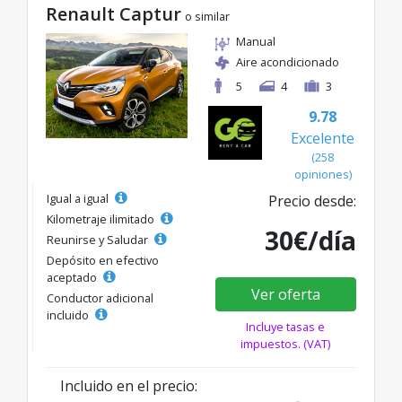
Renault Captur
o similar
Manual
Aire acondicionado
5
4
3
9.78
Excelente
(258
opiniones)
Igual a igual
Precio desde:
Kilometraje ilimitado
30€/día
Reunirse y Saludar
Depósito en efectivo
aceptado
Ver oferta
Conductor adicional
incluido
Incluye tasas e
impuestos. (VAT)
Incluido en el precio: