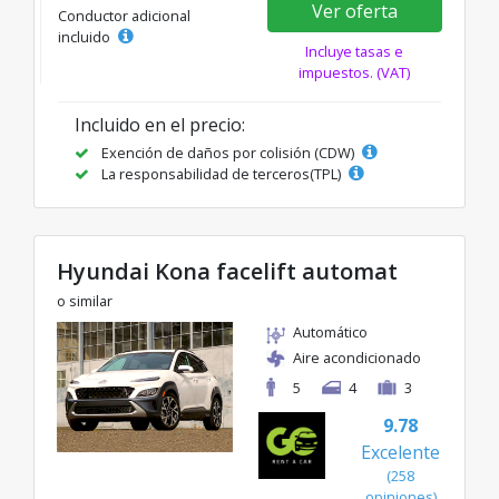
Ver oferta
Conductor adicional
incluido
Incluye tasas e
impuestos. (VAT)
Incluido en el precio:
Exención de daños por colisión (CDW)
La responsabilidad de terceros(TPL)
Hyundai Kona facelift automat
o similar
Automático
Aire acondicionado
5
4
3
9.78
Excelente
(258
opiniones)