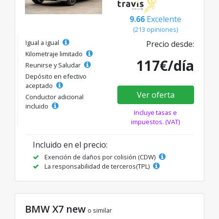
9.66
Excelente
(213 opiniones)
Igual a igual
Precio desde:
Kilometraje limitado
117€/día
Reunirse y Saludar
Depósito en efectivo
aceptado
Ver oferta
Conductor adicional
incluido
Incluye tasas e
impuestos. (VAT)
Incluido en el precio:
Exención de daños por colisión (CDW)
La responsabilidad de terceros(TPL)
BMW X7 new
o similar