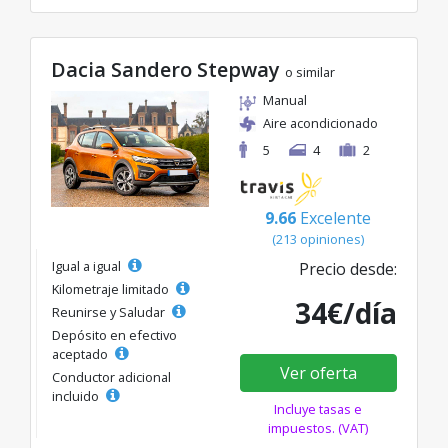
Dacia Sandero Stepway
o similar
Manual
Aire acondicionado
5
4
2
9.66
Excelente
(213 opiniones)
Igual a igual
Precio desde:
Kilometraje limitado
34€/día
Reunirse y Saludar
Depósito en efectivo
aceptado
Ver oferta
Conductor adicional
incluido
Incluye tasas e
impuestos. (VAT)