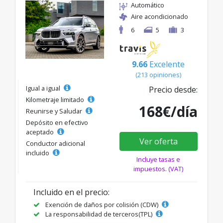
Automático
Aire acondicionado
6
5
3
9.66
Excelente
(213 opiniones)
Igual a igual
Precio desde:
Kilometraje limitado
168€/día
Reunirse y Saludar
Depósito en efectivo
aceptado
Ver oferta
Conductor adicional
incluido
Incluye tasas e
impuestos. (VAT)
Incluido en el precio:
Exención de daños por colisión (CDW)
La responsabilidad de terceros(TPL)