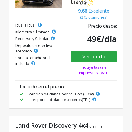
9.66
Excelente
(213 opiniones)
Igual a igual
Precio desde:
Kilometraje limitado
49€/día
Reunirse y Saludar
Depósito en efectivo
aceptado
Ver oferta
Conductor adicional
incluido
Incluye tasas e
impuestos. (VAT)
Incluido en el precio:
Exención de daños por colisión (CDW)
La responsabilidad de terceros(TPL)
Land Rover Discovery 4x4
o similar