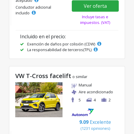
aceptado
Ver oferta
Conductor adicional
incluido
Incluye tasas e
impuestos. (VAT)
Incluido en el precio:
Exención de daños por colisión (CDW)
La responsabilidad de terceros(TPL)
VW T-Cross facelift
o similar
Manual
Aire acondicionado
5
4
2
9.09
Excelente
(1231 opiniones)