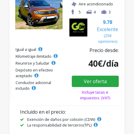
Aire acondicionado
5
4
3
9.78
Excelente
(258
opiniones)
Igual a igual
Precio desde:
Kilometraje ilimitado
40€/día
Reunirse y Saludar
Depósito en efectivo
aceptado
Ver oferta
Conductor adicional
incluido
Incluye tasas e
impuestos. (VAT)
Incluido en el precio:
Exención de daños por colisión (CDW)
La responsabilidad de terceros(TPL)