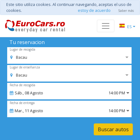
Este sitio utiliza cookies. Al continuar navegando, aceptas el uso de
cookies.
estoy de acuerdo
Saber más
ES
Tu reservacion
Lugar de recogida
Bacau
Lugar de enseñanza
Bacau
Fecha de recogida
Sáb.,
08
Agosto
14:00 PM
Fecha de entrega
Mar.,
11
Agosto
14:00 PM
Buscar autos