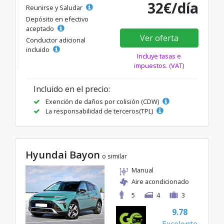
32€/día
Reunirse y Saludar
Depósito en efectivo
aceptado
Ver oferta
Conductor adicional
incluido
Incluye tasas e
impuestos. (VAT)
Incluido en el precio:
Exención de daños por colisión (CDW)
La responsabilidad de terceros(TPL)
Hyundai Bayon
o similar
Manual
Aire acondicionado
5
4
3
9.78