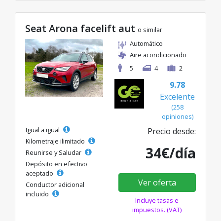
Seat Arona facelift aut
o similar
Automático
Aire acondicionado
5
4
2
9.78
Excelente
(258
opiniones)
Igual a igual
Precio desde:
Kilometraje ilimitado
34€/día
Reunirse y Saludar
Depósito en efectivo
aceptado
Ver oferta
Conductor adicional
incluido
Incluye tasas e
impuestos. (VAT)