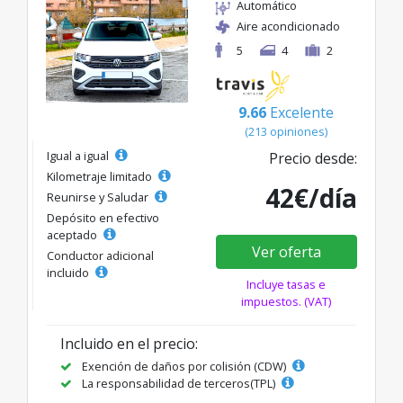
Automático
Aire acondicionado
5
4
2
9.66
Excelente
(213 opiniones)
Igual a igual
Precio desde:
Kilometraje limitado
42€/día
Reunirse y Saludar
Depósito en efectivo
aceptado
Ver oferta
Conductor adicional
incluido
Incluye tasas e
impuestos. (VAT)
Incluido en el precio:
Exención de daños por colisión (CDW)
La responsabilidad de terceros(TPL)