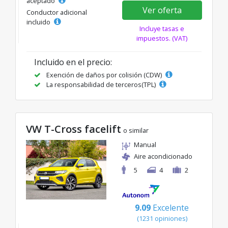
aceptado
Ver oferta
Conductor adicional
incluido
Incluye tasas e
impuestos. (VAT)
Incluido en el precio:
Exención de daños por colisión (CDW)
La responsabilidad de terceros(TPL)
VW T-Cross facelift
o similar
Manual
Aire acondicionado
5
4
2
9.09
Excelente
(1231 opiniones)