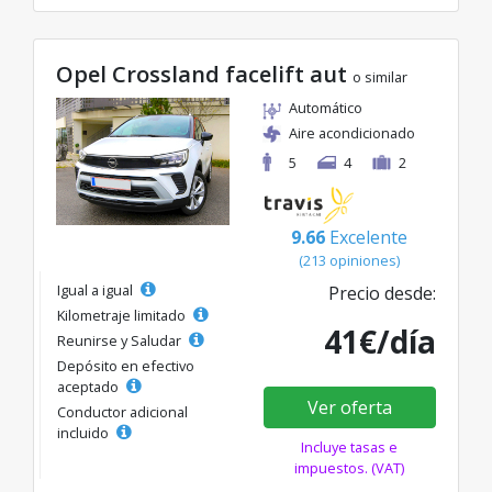
Opel Crossland facelift aut
o similar
Automático
Aire acondicionado
5
4
2
9.66
Excelente
(213 opiniones)
Igual a igual
Precio desde:
Kilometraje limitado
41€/día
Reunirse y Saludar
Depósito en efectivo
aceptado
Ver oferta
Conductor adicional
incluido
Incluye tasas e
impuestos. (VAT)