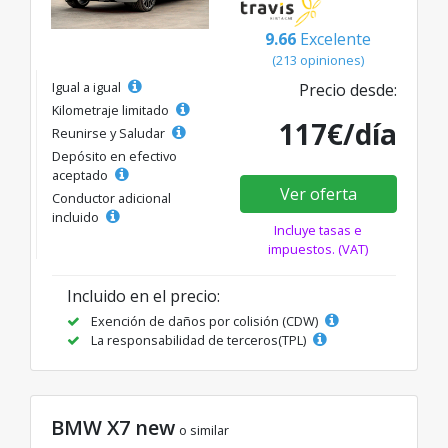
9.66
Excelente
(213 opiniones)
Igual a igual
Precio desde:
Kilometraje limitado
117€/día
Reunirse y Saludar
Depósito en efectivo
aceptado
Ver oferta
Conductor adicional
incluido
Incluye tasas e
impuestos. (VAT)
Incluido en el precio:
Exención de daños por colisión (CDW)
La responsabilidad de terceros(TPL)
BMW X7 new
o similar