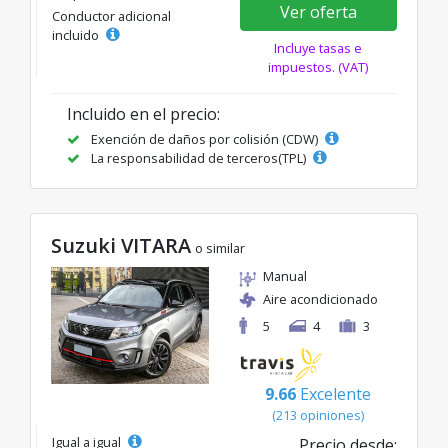
Ver oferta
Conductor adicional
incluido
Incluye tasas e
impuestos. (VAT)
Incluido en el precio:
Exención de daños por colisión (CDW)
La responsabilidad de terceros(TPL)
Suzuki VITARA
o similar
Manual
Aire acondicionado
5
4
3
9.66
Excelente
(213 opiniones)
Igual a igual
Precio desde: