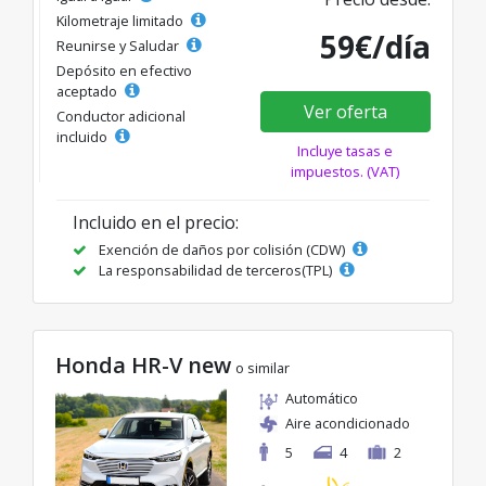
Kilometraje limitado
59€/día
Reunirse y Saludar
Depósito en efectivo
aceptado
Ver oferta
Conductor adicional
incluido
Incluye tasas e
impuestos. (VAT)
Incluido en el precio:
Exención de daños por colisión (CDW)
La responsabilidad de terceros(TPL)
Honda HR-V new
o similar
Automático
Aire acondicionado
5
4
2