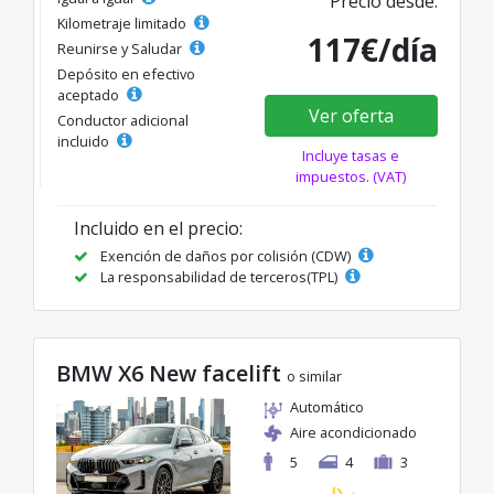
Precio desde:
Kilometraje limitado
117€/día
Reunirse y Saludar
Depósito en efectivo
aceptado
Ver oferta
Conductor adicional
incluido
Incluye tasas e
impuestos. (VAT)
Incluido en el precio:
Exención de daños por colisión (CDW)
La responsabilidad de terceros(TPL)
BMW X6 New facelift
o similar
Automático
Aire acondicionado
5
4
3