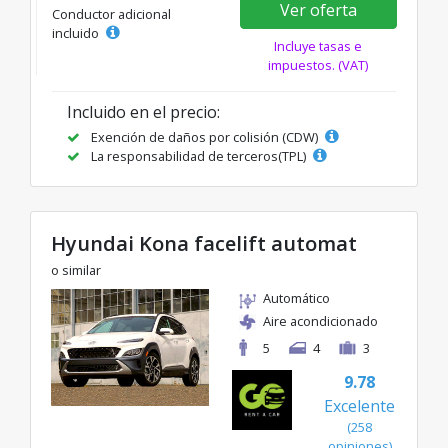
Ver oferta
Conductor adicional
incluido
Incluye tasas e
impuestos. (VAT)
Incluido en el precio:
Exención de daños por colisión (CDW)
La responsabilidad de terceros(TPL)
Hyundai Kona facelift automat
o similar
Automático
Aire acondicionado
5
4
3
9.78
Excelente
(258
opiniones)