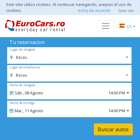
Este sitio utiliza cookies. Al continuar navegando, aceptas el uso de
cookies.
estoy de acuerdo
Saber más
ES
Tu reservacion
Lugar de recogida
Bacau
Lugar de enseñanza
Bacau
Fecha de recogida
Sáb.,
08
Agosto
14:00 PM
Fecha de entrega
Mar.,
11
Agosto
14:00 PM
Buscar autos