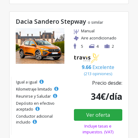
Dacia Sandero Stepway
o similar
Manual
Aire acondicionado
5
4
2
9.66
Excelente
(213 opiniones)
Igual a igual
Precio desde:
Kilometraje limitado
34€/día
Reunirse y Saludar
Depósito en efectivo
aceptado
Ver oferta
Conductor adicional
incluido
Incluye tasas e
impuestos. (VAT)