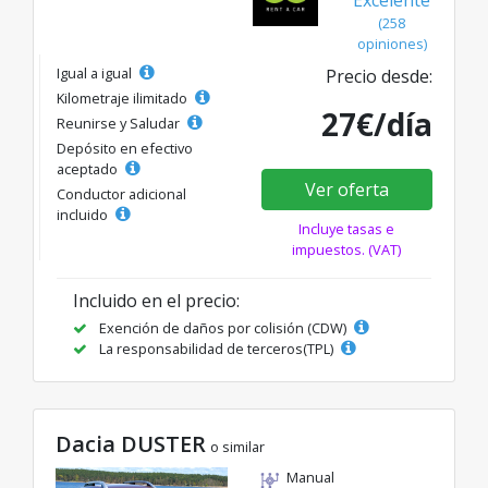
Excelente
(258
opiniones)
Igual a igual
Precio desde:
Kilometraje ilimitado
27€/día
Reunirse y Saludar
Depósito en efectivo
aceptado
Ver oferta
Conductor adicional
incluido
Incluye tasas e
impuestos. (VAT)
Incluido en el precio:
Exención de daños por colisión (CDW)
La responsabilidad de terceros(TPL)
Dacia DUSTER
o similar
Manual