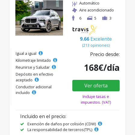
Automático
Aire acondicionado
6
5
3
9.66
Excelente
(213 opiniones)
Igual a igual
Precio desde:
Kilometraje limitado
168€/día
Reunirse y Saludar
Depósito en efectivo
aceptado
Ver oferta
Conductor adicional
incluido
Incluye tasas e
impuestos. (VAT)
Incluido en el precio:
Exención de daños por colisión (CDW)
La responsabilidad de terceros(TPL)