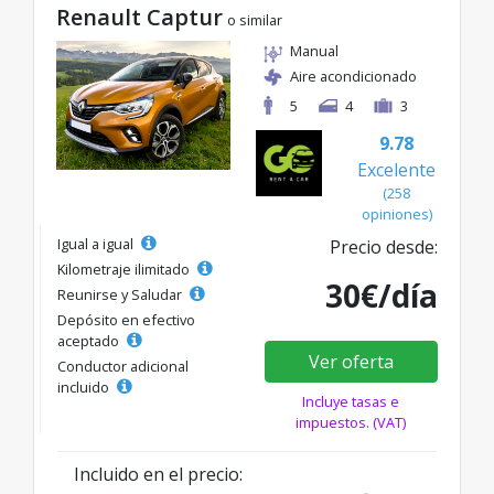
Renault Captur
o similar
Manual
Aire acondicionado
5
4
3
9.78
Excelente
(258
opiniones)
Igual a igual
Precio desde:
Kilometraje ilimitado
30€/día
Reunirse y Saludar
Depósito en efectivo
aceptado
Ver oferta
Conductor adicional
incluido
Incluye tasas e
impuestos. (VAT)
Incluido en el precio: