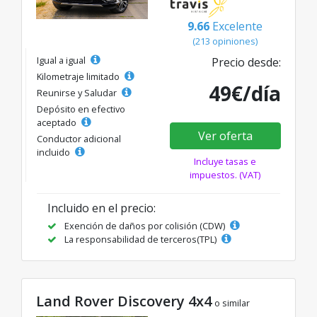
9.66
Excelente
(213 opiniones)
Igual a igual
Precio desde:
Kilometraje limitado
49€/día
Reunirse y Saludar
Depósito en efectivo
aceptado
Ver oferta
Conductor adicional
incluido
Incluye tasas e
impuestos. (VAT)
Incluido en el precio:
Exención de daños por colisión (CDW)
La responsabilidad de terceros(TPL)
Land Rover Discovery 4x4
o similar