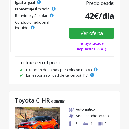
Igual a igual
Precio desde:
Kilometraje ilimitado
42€/día
Reunirse y Saludar
Conductor adicional
incluido
Ver oferta
Incluye tasas e
impuestos. (VAT)
Incluido en el precio:
Exención de daños por colisión (CDW)
La responsabilidad de terceros(TPL)
Toyota C-HR
o similar
Automático
Aire acondicionado
5
4
2