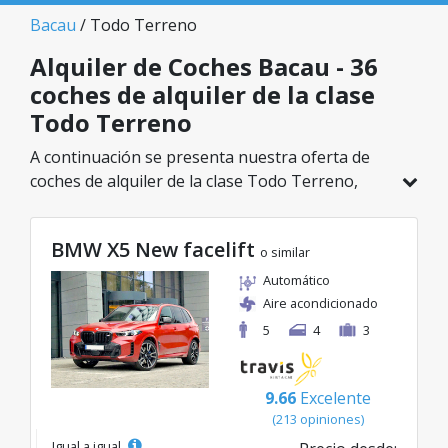
Bacau
/ Todo Terreno
Alquiler de Coches Bacau - 36
coches de alquiler de la clase
Todo Terreno
A continuación se presenta nuestra oferta de
coches de alquiler de la clase Todo Terreno,
disponible en Bacau. De un total de 36 vehículos
en esta ubicación, puedes elegir el modelo ideal
BMW X5 New facelift
de la categoría seleccionada, con tarifas
o similar
excelentes desde solo 27€/día.
Automático
Aire acondicionado
5
4
3
9.66
Excelente
(213 opiniones)
Igual a igual