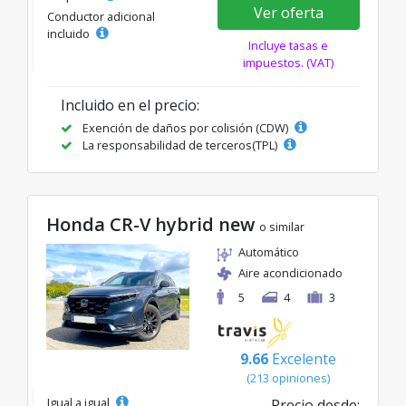
Ver oferta
Conductor adicional
incluido
Incluye tasas e
impuestos. (VAT)
Incluido en el precio:
Exención de daños por colisión (CDW)
La responsabilidad de terceros(TPL)
Honda CR-V hybrid new
o similar
Automático
Aire acondicionado
5
4
3
9.66
Excelente
(213 opiniones)
Igual a igual
Precio desde: