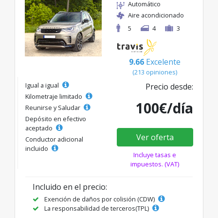
Automático
Aire acondicionado
5
4
3
9.66
Excelente
(213 opiniones)
Igual a igual
Precio desde:
Kilometraje limitado
100€/día
Reunirse y Saludar
Depósito en efectivo
aceptado
Ver oferta
Conductor adicional
incluido
Incluye tasas e
impuestos. (VAT)
Incluido en el precio:
Exención de daños por colisión (CDW)
La responsabilidad de terceros(TPL)