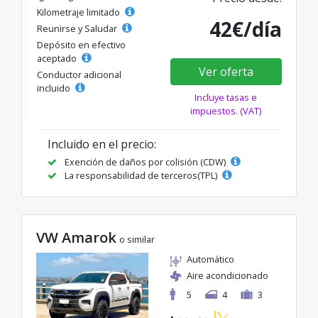
Kilometraje limitado
42€/día
Reunirse y Saludar
Depósito en efectivo
aceptado
Ver oferta
Conductor adicional
incluido
Incluye tasas e
impuestos. (VAT)
Incluido en el precio:
Exención de daños por colisión (CDW)
La responsabilidad de terceros(TPL)
VW Amarok
o similar
Automático
Aire acondicionado
5
4
3