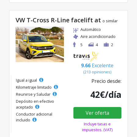
VW T-Cross R-Line facelift at
o similar
Automático
Aire acondicionado
5
4
2
9.66
Excelente
(213 opiniones)
Igual a igual
Precio desde:
Kilometraje limitado
42€/día
Reunirse y Saludar
Depósito en efectivo
aceptado
Ver oferta
Conductor adicional
incluido
Incluye tasas e
impuestos. (VAT)