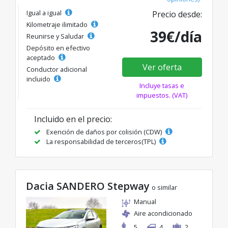
Igual a igual
Precio desde:
Kilometraje ilimitado
39€/día
Reunirse y Saludar
Depósito en efectivo
aceptado
Ver oferta
Conductor adicional
incluido
Incluye tasas e
impuestos. (VAT)
Incluido en el precio:
Exención de daños por colisión (CDW)
La responsabilidad de terceros(TPL)
Dacia SANDERO Stepway
o similar
Manual
Aire acondicionado
5
4
2