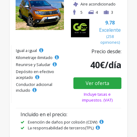
Aire acondicionado
5
4
3
9.78
Excelente
(258
opiniones)
Igual a igual
Precio desde:
Kilometraje ilimitado
40€/día
Reunirse y Saludar
Depósito en efectivo
aceptado
Ver oferta
Conductor adicional
incluido
Incluye tasas e
impuestos. (VAT)
Incluido en el precio:
Exención de daños por colisión (CDW)
La responsabilidad de terceros(TPL)