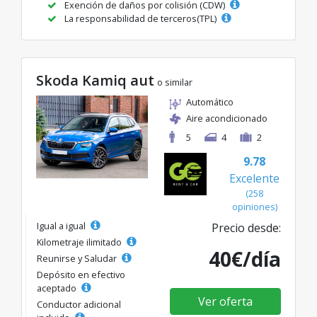
Exención de daños por colisión (CDW)
La responsabilidad de terceros(TPL)
Skoda Kamiq aut
o similar
Automático
Aire acondicionado
5
4
2
9.78
Excelente
(258
opiniones)
Igual a igual
Precio desde:
Kilometraje ilimitado
40€/día
Reunirse y Saludar
Depósito en efectivo
aceptado
Ver oferta
Conductor adicional