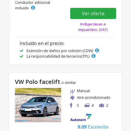
Conductor adicional
incluido
Ver oferta
Incluye tasas e
impuestos. (VAT)
Incluido en el precio:
Exención de daños por colisión (CDW)
La responsabilidad de terceros(TPL)
VW Polo facelift
o similar
Manual
Aire acondicionado
5
4
2
9.09
Excelente