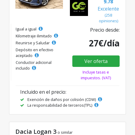
9.78
Excelente
(258
opiniones)
Igual a igual
Precio desde:
Kilometraje ilimitado
27€/día
Reunirse y Saludar
Depósito en efectivo
aceptado
Ver oferta
Conductor adicional
incluido
Incluye tasas e
impuestos. (VAT)
Incluido en el precio:
Exención de daños por colisión (CDW)
La responsabilidad de terceros(TPL)
Dacia Logan 3
o similar