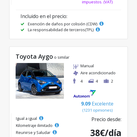
impuestos. (VAT)
Incluido en el precio:
Exención de daños por colisión (CDW)
La responsabilidad de terceros(TPL)
Toyota Aygo
o similar
Manual
Aire acondicionado
4
4
2
9.09
Excelente
(1231 opiniones)
Igual a igual
Precio desde:
Kilometraje ilimitado
38€/día
Reunirse y Saludar