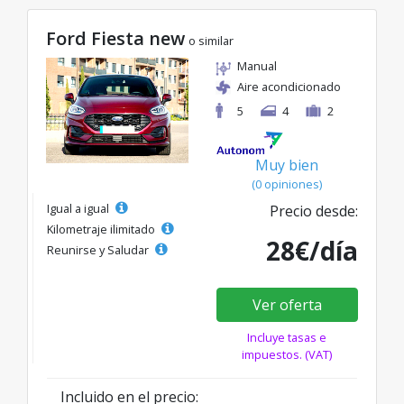
Ford Fiesta new
o similar
Manual
Aire acondicionado
5
4
2
Muy bien
(0 opiniones)
Igual a igual
Precio desde:
Kilometraje ilimitado
28€/día
Reunirse y Saludar
Ver oferta
Incluye tasas e
impuestos. (VAT)
Incluido en el precio: