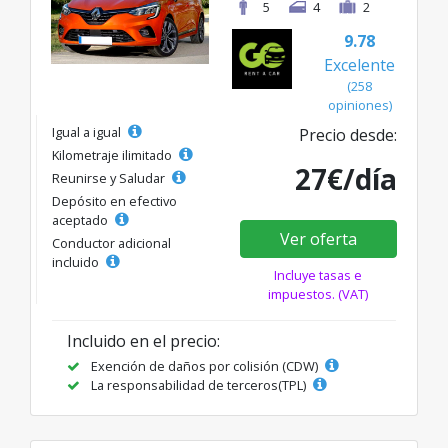
5
4
2
9.78
Excelente
(258
opiniones)
Igual a igual
Precio desde:
Kilometraje ilimitado
27€/día
Reunirse y Saludar
Depósito en efectivo
aceptado
Ver oferta
Conductor adicional
incluido
Incluye tasas e
impuestos. (VAT)
Incluido en el precio:
Exención de daños por colisión (CDW)
La responsabilidad de terceros(TPL)