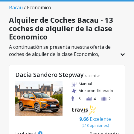
Bacau
/ Economico
Alquiler de Coches Bacau - 13
coches de alquiler de la clase
Economico
A continuación se presenta nuestra oferta de
coches de alquiler de la clase Economico,
disponible en Bacau. De un total de 13 vehículos
en esta ubicación, puedes elegir el modelo ideal
Dacia Sandero Stepway
de la categoría seleccionada, con tarifas
o similar
excelentes desde solo 24€/día.
Manual
Aire acondicionado
5
4
2
9.66
Excelente
(213 opiniones)
Igual a igual