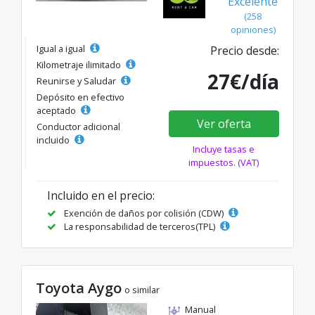
Excelente
(258
opiniones)
Igual a igual
Precio desde:
Kilometraje ilimitado
27€/día
Reunirse y Saludar
Depósito en efectivo
aceptado
Ver oferta
Conductor adicional
incluido
Incluye tasas e
impuestos. (VAT)
Incluido en el precio:
Exención de daños por colisión (CDW)
La responsabilidad de terceros(TPL)
Toyota Aygo
o similar
Manual