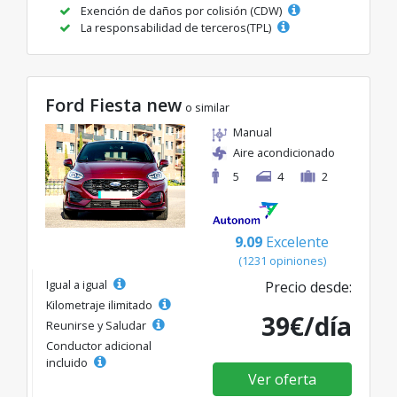
Exención de daños por colisión (CDW)
La responsabilidad de terceros(TPL)
Ford Fiesta new
o similar
Manual
Aire acondicionado
5
4
2
9.09
Excelente
(1231 opiniones)
Igual a igual
Precio desde:
Kilometraje ilimitado
39€/día
Reunirse y Saludar
Conductor adicional
incluido
Ver oferta