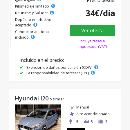
Precio desde:
Kilometraje limitado
34€/día
Reunirse y Saludar
Depósito en efectivo
aceptado
Ver oferta
Conductor adicional
incluido
Incluye tasas e
impuestos. (VAT)
Incluido en el precio:
Exención de daños por colisión (CDW)
La responsabilidad de terceros(TPL)
Hyundai i20
o similar
Manual
Aire acondicionado
5
5
3