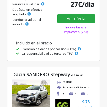
27€/día
Reunirse y Saludar
Depósito en efectivo
aceptado
Ver oferta
Conductor adicional
incluido
Incluye tasas e
impuestos. (VAT)
Incluido en el precio:
Exención de daños por colisión (CDW)
La responsabilidad de terceros(TPL)
Dacia SANDERO Stepway
o similar
Manual
Aire acondicionado
5
4
2
9.78