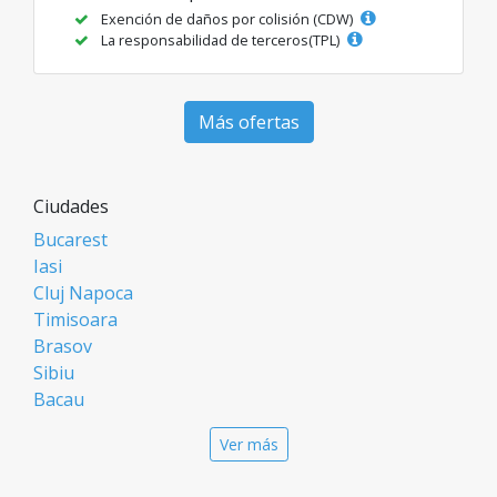
Exención de daños por colisión (CDW)
La responsabilidad de terceros(TPL)
Más ofertas
Ciudades
Bucarest
Iasi
Cluj Napoca
Timisoara
Brasov
Sibiu
Bacau
Oradea
Ver más
Arad
Piatra Neamt