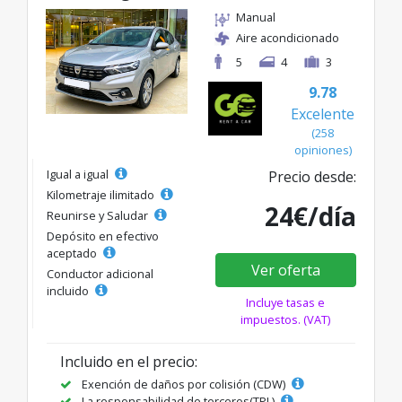
Manual
Aire acondicionado
5
4
3
9.78
Excelente
(258
opiniones)
Igual a igual
Precio desde:
Kilometraje ilimitado
24€/día
Reunirse y Saludar
Depósito en efectivo
aceptado
Ver oferta
Conductor adicional
incluido
Incluye tasas e
impuestos. (VAT)
Incluido en el precio:
Exención de daños por colisión (CDW)
La responsabilidad de terceros(TPL)