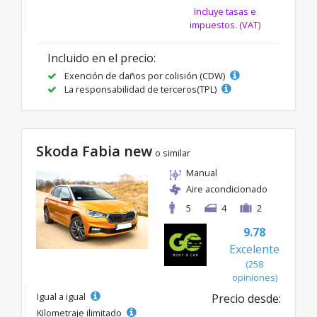
Incluye tasas e
impuestos. (VAT)
Incluido en el precio:
Exención de daños por colisión (CDW)
La responsabilidad de terceros(TPL)
Skoda Fabia new
o similar
Manual
Aire acondicionado
5
4
2
9.78
Excelente
(258
opiniones)
Igual a igual
Precio desde:
Kilometraje ilimitado