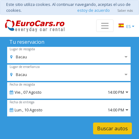
Este sitio utiliza cookies. Al continuar navegando, aceptas el uso de
cookies.
estoy de acuerdo
Saber más
ES
Tu reservacion
Lugar de recogida
Bacau
Lugar de enseñanza
Bacau
Fecha de recogida
Vie.,
07
Agosto
14:00 PM
Fecha de entrega
Lun.,
10
Agosto
14:00 PM
Buscar autos