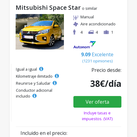
Mitsubishi Space Star
o similar
Manual
Aire acondicionado
4
4
1
9.09
Excelente
(1231 opiniones)
Igual a igual
Precio desde:
Kilometraje ilimitado
38€/día
Reunirse y Saludar
Conductor adicional
incluido
Ver oferta
Incluye tasas e
impuestos. (VAT)
Incluido en el precio: