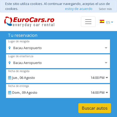
Este sitio utiliza cookies. Al continuar navegando, aceptas el uso de
cookies.
estoy de acuerdo
Saber más
ES
Tu reservacion
Lugar de recogida
Bacau Aeropuerto
Lugar de enseñanza
Bacau Aeropuerto
Fecha de recogida
Jue.,
06
Agosto
14:00 PM
Fecha de entrega
Dom.,
09
Agosto
14:00 PM
Buscar autos