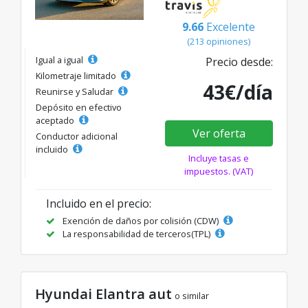
9.66
Excelente
(213 opiniones)
Igual a igual
Precio desde:
Kilometraje limitado
43€/día
Reunirse y Saludar
Depósito en efectivo
aceptado
Ver oferta
Conductor adicional
incluido
Incluye tasas e
impuestos. (VAT)
Incluido en el precio:
Exención de daños por colisión (CDW)
La responsabilidad de terceros(TPL)
Hyundai Elantra aut
o similar