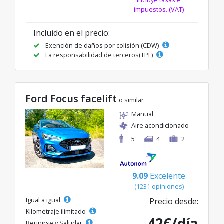
Incluye tasas e
impuestos. (VAT)
Incluido en el precio:
Exención de daños por colisión (CDW)
La responsabilidad de terceros(TPL)
Ford Focus facelift
o similar
Manual
Aire acondicionado
5
4
2
9.09
Excelente
(1231 opiniones)
Igual a igual
Precio desde:
Kilometraje ilimitado
42€/día
Reunirse y Saludar