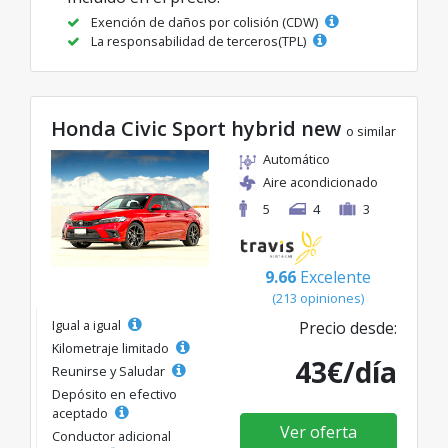
Exención de daños por colisión (CDW)
La responsabilidad de terceros(TPL)
Honda Civic Sport hybrid new
o similar
Automático
Aire acondicionado
5
4
3
9.66
Excelente
(213 opiniones)
Igual a igual
Precio desde:
Kilometraje limitado
43€/día
Reunirse y Saludar
Depósito en efectivo
aceptado
Ver oferta
Conductor adicional