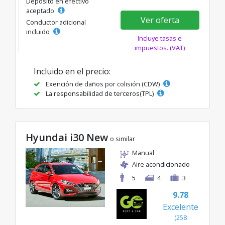
Depósito en efectivo
aceptado
Ver oferta
Conductor adicional
incluido
Incluye tasas e
impuestos. (VAT)
Incluido en el precio:
Exención de daños por colisión (CDW)
La responsabilidad de terceros(TPL)
Hyundai i30 New
o similar
Manual
Aire acondicionado
5
4
3
9.78
Excelente
(258