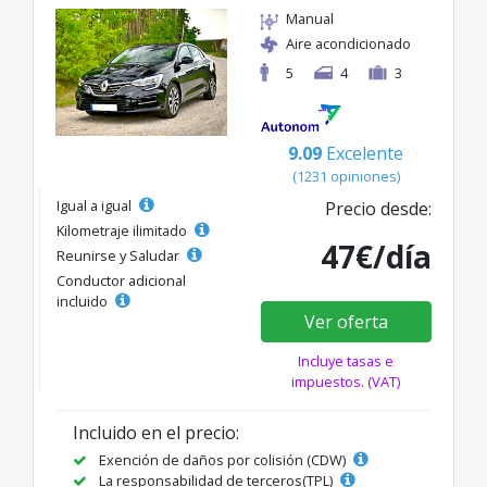
Manual
Aire acondicionado
5
4
3
9.09
Excelente
(1231 opiniones)
Igual a igual
Precio desde:
Kilometraje ilimitado
47€/día
Reunirse y Saludar
Conductor adicional
incluido
Ver oferta
Incluye tasas e
impuestos. (VAT)
Incluido en el precio:
Exención de daños por colisión (CDW)
La responsabilidad de terceros(TPL)