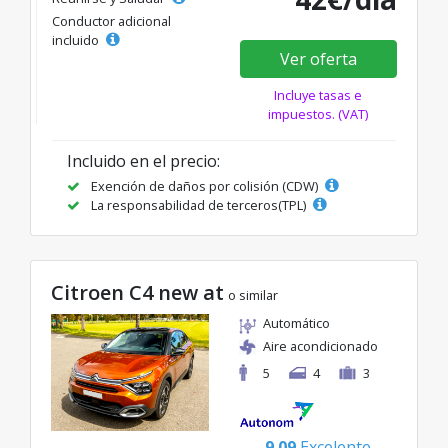
Conductor adicional
incluido
Ver oferta
Incluye tasas e
impuestos. (VAT)
Incluido en el precio:
Exención de daños por colisión (CDW)
La responsabilidad de terceros(TPL)
Citroen C4 new at
o similar
Automático
Aire acondicionado
5
4
3
9.09
Excelente