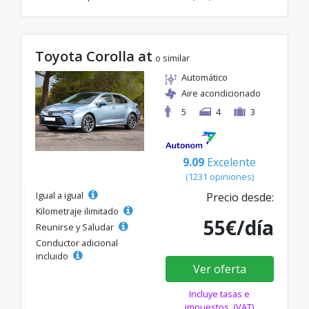
Toyota Corolla at
o similar
Automático
Aire acondicionado
5
4
3
9.09
Excelente
(1231 opiniones)
Igual a igual
Precio desde:
Kilometraje ilimitado
55€/día
Reunirse y Saludar
Conductor adicional
incluido
Ver oferta
Incluye tasas e
impuestos. (VAT)