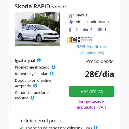
Skoda RAPID
o similar
Manual
Aire acondicionado
5
4
3
9.93
Excelente
(63 opiniones)
Igual a igual
Precio desde:
Kilometraje ilimitado
28€/día
Reunirse y Saludar
Depósito en efectivo
aceptado
Ver oferta
Conductor adicional
incluido
Incluye tasas e
impuestos. (VAT)
Incluido en el precio:
Exención de daños por colisión (CDW)