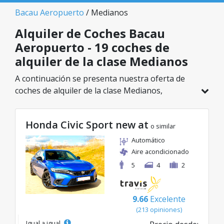
Bacau Aeropuerto
/ Medianos
Alquiler de Coches Bacau
Aeropuerto - 19 coches de
alquiler de la clase Medianos
A continuación se presenta nuestra oferta de
coches de alquiler de la clase Medianos,
disponible en Bacau Aeropuerto. De un total de
19 vehículos en esta ubicación, puedes elegir el
Honda Civic Sport new at
modelo ideal de la categoría seleccionada, con
o similar
tarifas excelentes desde solo 24€/día.
Automático
Aire acondicionado
5
4
2
9.66
Excelente
(213 opiniones)
Igual a igual