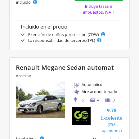
incluido
Incluye tasas e
impuestos. (VAT)
Incluido en el precio:
Exención de daños por colisión (CDW)
La responsabilidad de terceros(TPL)
Renault Megane Sedan automat
o similar
Automático
Aire acondicionado
5
4
3
9.78
Excelente
(258
opiniones)
Igual a igual