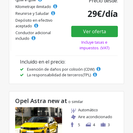
Precio desde:
Kilometraje ilimitado
29€/día
Reunirse y Saludar
Depósito en efectivo
aceptado
Ver oferta
Conductor adicional
incluido
Incluye tasas e
impuestos. (VAT)
Incluido en el precio:
Exención de daños por colisión (CDW)
La responsabilidad de terceros(TPL)
Opel Astra new at
o similar
Automático
Aire acondicionado
5
4
3