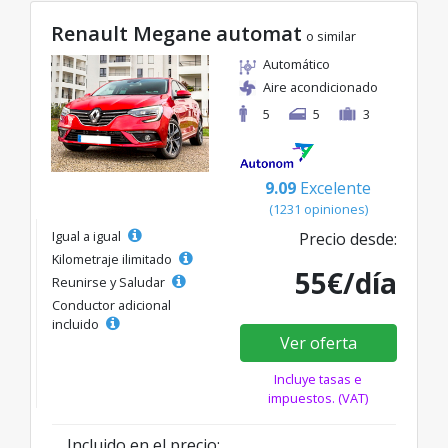
Renault Megane automat
o similar
Automático
Aire acondicionado
5
5
3
9.09
Excelente
(1231 opiniones)
Igual a igual
Precio desde:
Kilometraje ilimitado
55€/día
Reunirse y Saludar
Conductor adicional
incluido
Ver oferta
Incluye tasas e
impuestos. (VAT)
Incluido en el precio: