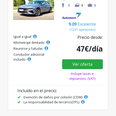
5
4
3
9.09
Excelente
(1231 opiniones)
Igual a igual
Precio desde:
Kilometraje ilimitado
47€/día
Reunirse y Saludar
Conductor adicional
incluido
Ver oferta
Incluye tasas e
impuestos. (VAT)
Incluido en el precio:
Exención de daños por colisión (CDW)
La responsabilidad de terceros(TPL)