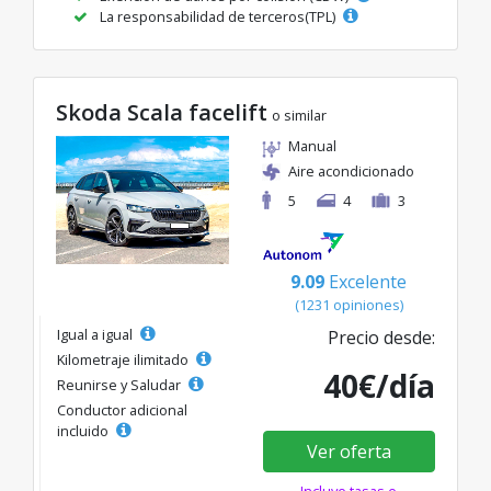
La responsabilidad de terceros(TPL)
Skoda Scala facelift
o similar
Manual
Aire acondicionado
5
4
3
9.09
Excelente
(1231 opiniones)
Igual a igual
Precio desde:
Kilometraje ilimitado
40€/día
Reunirse y Saludar
Conductor adicional
incluido
Ver oferta