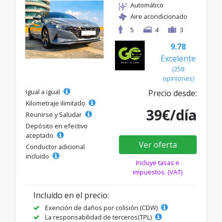
Automático
Aire acondicionado
5
4
3
9.78
Excelente
(258
opiniones)
Igual a igual
Precio desde:
Kilometraje ilimitado
39€/día
Reunirse y Saludar
Depósito en efectivo
aceptado
Ver oferta
Conductor adicional
incluido
Incluye tasas e
impuestos. (VAT)
Incluido en el precio:
Exención de daños por colisión (CDW)
La responsabilidad de terceros(TPL)