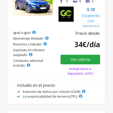
5
4
3
9.78
Excelente
(258
opiniones)
Igual a igual
Precio desde:
Kilometraje ilimitado
34€/día
Reunirse y Saludar
Depósito en efectivo
aceptado
Ver oferta
Conductor adicional
incluido
Incluye tasas e
impuestos. (VAT)
Incluido en el precio:
Exención de daños por colisión (CDW)
La responsabilidad de terceros(TPL)