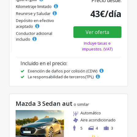
Precio desde:
Kilometraje limitado
43€/día
Reunirse y Saludar
Depósito en efectivo
aceptado
Ver oferta
Conductor adicional
incluido
Incluye tasas e
impuestos. (VAT)
Incluido en el precio:
Exención de daños por colisión (CDW)
La responsabilidad de terceros(TPL)
Mazda 3 Sedan aut
o similar
Automático
Aire acondicionado
5
4
3