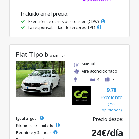
Incluido en el precio:
Exención de daños por colisión (CDW)
La responsabilidad de terceros(TPL)
Fiat Tipo b
o similar
Manual
Aire acondicionado
5
4
3
9.78
Excelente
(258
opiniones)
Igual a igual
Precio desde:
Kilometraje ilimitado
24€/día
Reunirse y Saludar