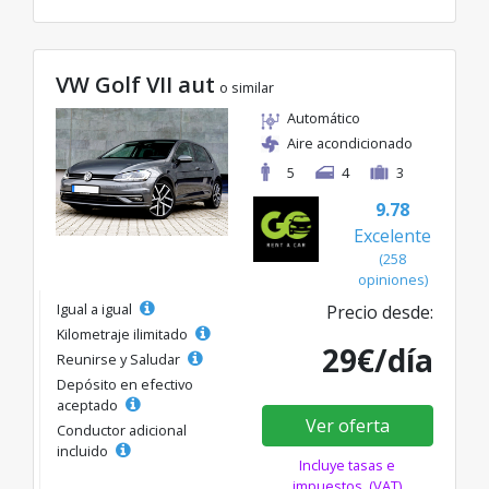
VW Golf VII aut
o similar
Automático
Aire acondicionado
5
4
3
9.78
Excelente
(258
opiniones)
Igual a igual
Precio desde:
Kilometraje ilimitado
29€/día
Reunirse y Saludar
Depósito en efectivo
aceptado
Ver oferta
Conductor adicional
incluido
Incluye tasas e
impuestos. (VAT)