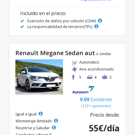
Incluido en el precio:
Exención de daños por colisión (CDW)
La responsabilidad de terceros(TPL)
Renault Megane Sedan aut
o similar
Automático
Aire acondicionado
5
4
3
9.09
Excelente
(1231 opiniones)
Igual a igual
Precio desde:
Kilometraje ilimitado
55€/día
Reunirse y Saludar
Conductor adicional