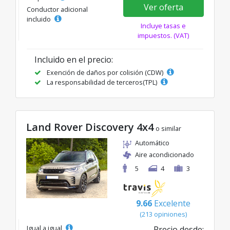
Ver oferta
Conductor adicional
incluido
Incluye tasas e
impuestos. (VAT)
Incluido en el precio:
Exención de daños por colisión (CDW)
La responsabilidad de terceros(TPL)
Land Rover Discovery 4x4
o similar
Automático
Aire acondicionado
5
4
3
9.66
Excelente
(213 opiniones)
Igual a igual
Precio desde: