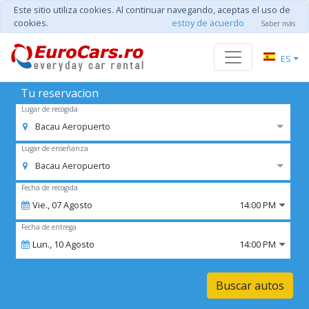
Este sitio utiliza cookies. Al continuar navegando, aceptas el uso de
cookies.
estoy de acuerdo
Saber más
ES
Tu reservacion
Lugar de recogida
Bacau Aeropuerto
Lugar de enseñanza
Bacau Aeropuerto
Fecha de recogida
Vie.,
07
Agosto
14:00 PM
Fecha de entrega
Lun.,
10
Agosto
14:00 PM
Buscar autos