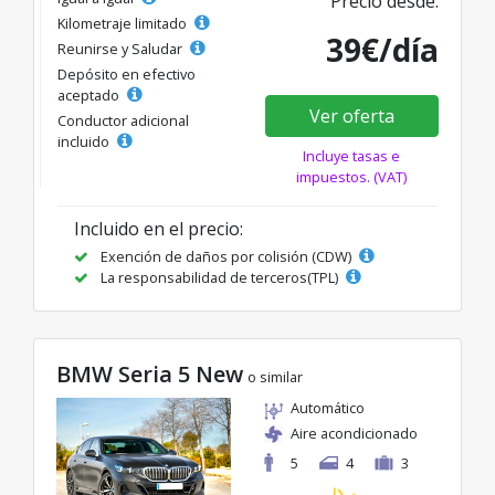
Precio desde:
Kilometraje limitado
39€/día
Reunirse y Saludar
Depósito en efectivo
aceptado
Ver oferta
Conductor adicional
incluido
Incluye tasas e
impuestos. (VAT)
Incluido en el precio:
Exención de daños por colisión (CDW)
La responsabilidad de terceros(TPL)
BMW Seria 5 New
o similar
Automático
Aire acondicionado
5
4
3