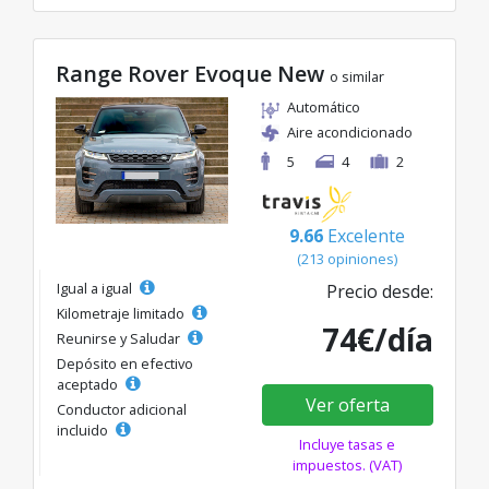
Range Rover Evoque New
o similar
Automático
Aire acondicionado
5
4
2
9.66
Excelente
(213 opiniones)
Igual a igual
Precio desde:
Kilometraje limitado
74€/día
Reunirse y Saludar
Depósito en efectivo
aceptado
Ver oferta
Conductor adicional
incluido
Incluye tasas e
impuestos. (VAT)