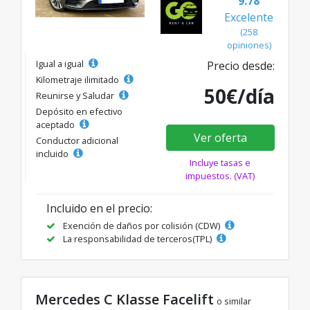
9.78
Excelente
(258
opiniones)
Igual a igual
Precio desde:
Kilometraje ilimitado
50€/día
Reunirse y Saludar
Depósito en efectivo
aceptado
Ver oferta
Conductor adicional
incluido
Incluye tasas e
impuestos. (VAT)
Incluido en el precio:
Exención de daños por colisión (CDW)
La responsabilidad de terceros(TPL)
Mercedes C Klasse Facelift
o similar