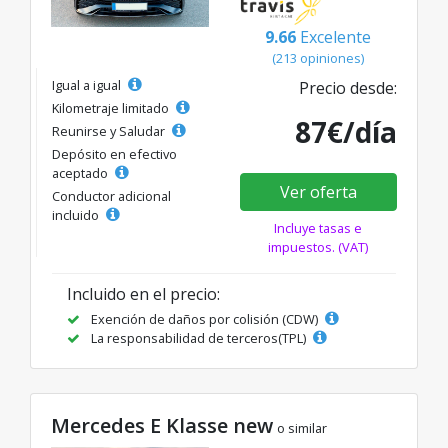
9.66
Excelente
(213 opiniones)
Igual a igual
Precio desde:
Kilometraje limitado
87€/día
Reunirse y Saludar
Depósito en efectivo
aceptado
Ver oferta
Conductor adicional
incluido
Incluye tasas e
impuestos. (VAT)
Incluido en el precio:
Exención de daños por colisión (CDW)
La responsabilidad de terceros(TPL)
Mercedes E Klasse new
o similar