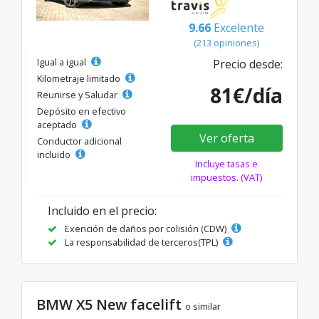
9.66
Excelente
(213 opiniones)
Igual a igual
Precio desde:
Kilometraje limitado
81€/día
Reunirse y Saludar
Depósito en efectivo
aceptado
Ver oferta
Conductor adicional
incluido
Incluye tasas e
impuestos. (VAT)
Incluido en el precio:
Exención de daños por colisión (CDW)
La responsabilidad de terceros(TPL)
BMW X5 New facelift
o similar