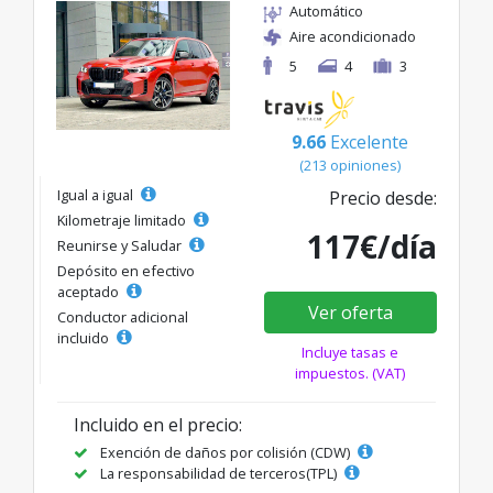
Automático
Aire acondicionado
5
4
3
9.66
Excelente
(213 opiniones)
Igual a igual
Precio desde:
Kilometraje limitado
117€/día
Reunirse y Saludar
Depósito en efectivo
aceptado
Ver oferta
Conductor adicional
incluido
Incluye tasas e
impuestos. (VAT)
Incluido en el precio:
Exención de daños por colisión (CDW)
La responsabilidad de terceros(TPL)