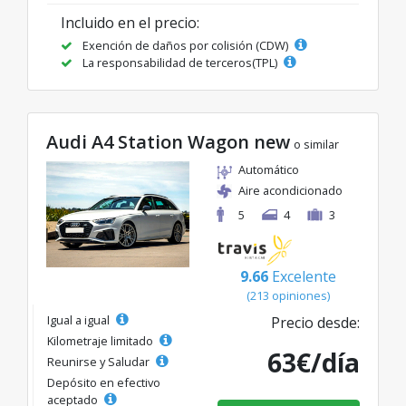
Incluido en el precio:
Exención de daños por colisión (CDW)
La responsabilidad de terceros(TPL)
Audi A4 Station Wagon new
o similar
Automático
Aire acondicionado
5
4
3
9.66
Excelente
(213 opiniones)
Igual a igual
Precio desde:
Kilometraje limitado
63€/día
Reunirse y Saludar
Depósito en efectivo
aceptado