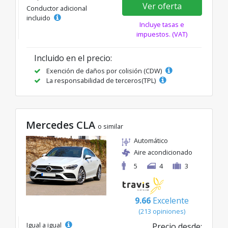
Ver oferta
Conductor adicional
incluido
Incluye tasas e
impuestos. (VAT)
Incluido en el precio:
Exención de daños por colisión (CDW)
La responsabilidad de terceros(TPL)
Mercedes CLA
o similar
Automático
Aire acondicionado
5
4
3
9.66
Excelente
(213 opiniones)
Igual a igual
Precio desde: