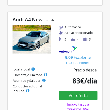
Audi A4 New
o similar
Automático
Aire acondicionado
5
4
3
9.09
Excelente
(1231 opiniones)
Igual a igual
Precio desde:
Kilometraje ilimitado
83€/día
Reunirse y Saludar
Conductor adicional
incluido
Ver oferta
Incluye tasas e
impuestos. (VAT)