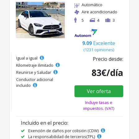
Automático
Aire acondicionado
5
4
3
9.09
Excelente
(1231 opiniones)
Igual a igual
Precio desde:
Kilometraje ilimitado
83€/día
Reunirse y Saludar
Conductor adicional
incluido
Ver oferta
Incluye tasas e
impuestos. (VAT)
Incluido en el precio:
Exención de daños por colisión (CDW)
La responsabilidad de terceros(TPL)