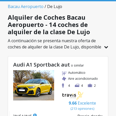
Bacau Aeropuerto
/ De Lujo
Alquiler de Coches Bacau
Aeropuerto - 14 coches de
alquiler de la clase De Lujo
A continuación se presenta nuestra oferta de
coches de alquiler de la clase De Lujo, disponible
en Bacau Aeropuerto. De un total de 14
vehículos en esta ubicación, puedes elegir el
Audi A1 Sportback aut
modelo ideal de la categoría seleccionada, con
o similar
tarifas excelentes desde solo 39€/día.
Automático
Aire acondicionado
4
4
2
9.66
Excelente
(213 opiniones)
Igual a igual