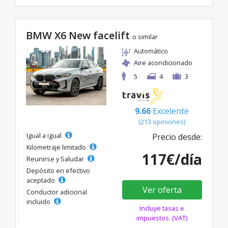
BMW X6 New facelift
o similar
Automático
Aire acondicionado
5
4
3
9.66
Excelente
(213 opiniones)
Igual a igual
Precio desde:
Kilometraje limitado
117€/día
Reunirse y Saludar
Depósito en efectivo
aceptado
Ver oferta
Conductor adicional
incluido
Incluye tasas e
impuestos. (VAT)