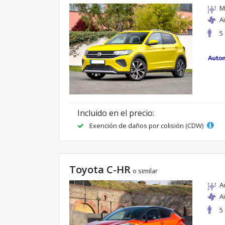
M
A
5
Incluido en el precio:
Exención de daños por colisión (CDW)
Toyota C-HR
o similar
A
A
5