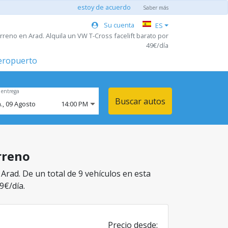
estoy de acuerdo
Saber más
Su cuenta
ES
reno en Arad. Alquila un VW T-Cross facelift barato por
49€/día
aeropuerto
 entrega
Buscar autos
.,
09
Agosto
14:00 PM
rreno
Arad. De un total de 9 vehículos en esta
9€/día.
Precio desde: