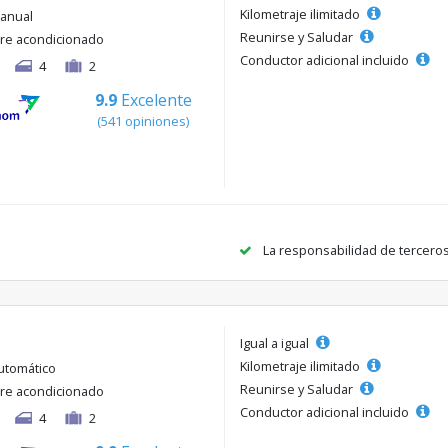
Kilometraje ilimitado
anual
Reunirse y Saludar
ire acondicionado
Conductor adicional incluido
4
2
9.9
Excelente
(541 opiniones)
La responsabilidad de tercero
Igual a igual
Kilometraje ilimitado
utomático
Reunirse y Saludar
ire acondicionado
Conductor adicional incluido
4
2