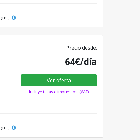
s(TPL)
Precio desde:
64€/día
Ver oferta
Incluye tasas e impuestos. (VAT)
s(TPL)