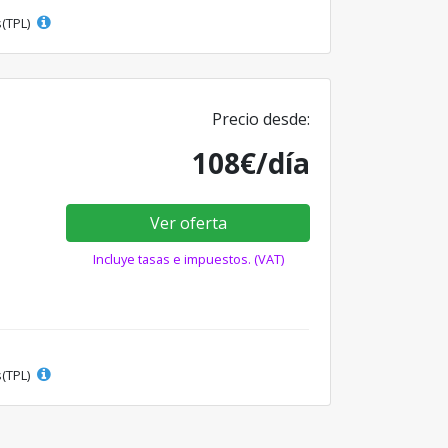
s(TPL)
Precio desde:
108€/día
Ver oferta
Incluye tasas e impuestos. (VAT)
s(TPL)