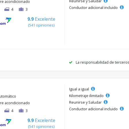
Reunirse y Saludar
ire acondicionado
Conductor adicional incluido
4
3
9.9
Excelente
(541 opiniones)
La responsabilidad de tercero
Igual a igual
Kilometraje ilimitado
utomático
Reunirse y Saludar
ire acondicionado
Conductor adicional incluido
4
3
9.9
Excelente
(541 opiniones)