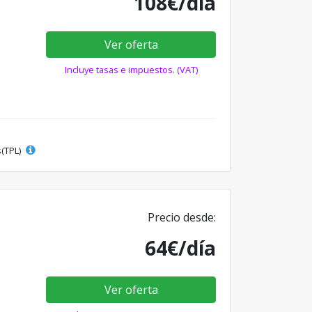
108€/día
Ver oferta
Incluye tasas e impuestos. (VAT)
s(TPL)
Precio desde:
64€/día
Ver oferta