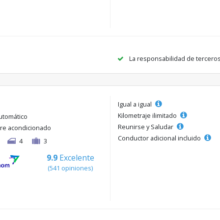
La responsabilidad de tercero
Igual a igual
Kilometraje ilimitado
utomático
Reunirse y Saludar
ire acondicionado
Conductor adicional incluido
4
3
9.9
Excelente
(541 opiniones)