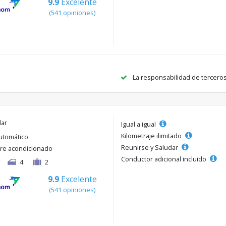
9.9
Excelente
(541 opiniones)
La responsabilidad de tercero
lar
Igual a igual
Kilometraje ilimitado
utomático
Reunirse y Saludar
ire acondicionado
Conductor adicional incluido
4
2
9.9
Excelente
(541 opiniones)