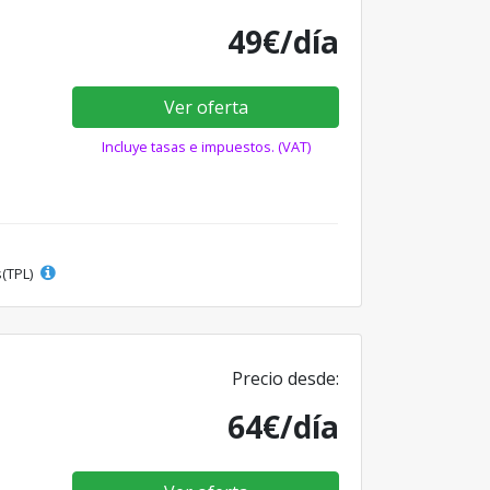
49€/día
Ver oferta
Incluye tasas e impuestos. (VAT)
s(TPL)
Precio desde:
64€/día