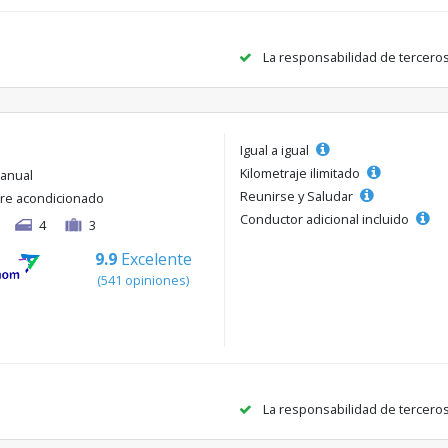
La responsabilidad de tercero
Igual a igual
Kilometraje ilimitado
anual
Reunirse y Saludar
ire acondicionado
Conductor adicional incluido
4
3
9.9
Excelente
(541 opiniones)
La responsabilidad de tercero