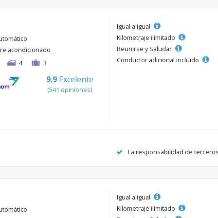
Igual a igual
Kilometraje ilimitado
utomático
Reunirse y Saludar
ire acondicionado
Conductor adicional incluido
4
3
9.9
Excelente
(541 opiniones)
La responsabilidad de tercero
Igual a igual
Kilometraje ilimitado
utomático