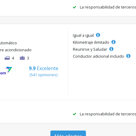
La responsabilidad de tercero
Igual a igual
Kilometraje ilimitado
utomático
Reunirse y Saludar
ire acondicionado
Conductor adicional incluido
4
3
9.9
Excelente
(541 opiniones)
La responsabilidad de tercero