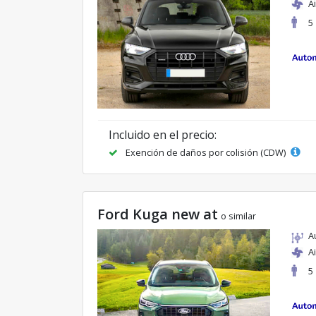
A
5
Incluido en el precio:
Exención de daños por colisión (CDW)
Ford Kuga new at
o similar
A
A
5