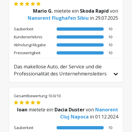
Mario G.
mietete ein
Skoda Rapid
von
Nanorent Flughafen Sibiu
in 29.07.2025
Sauberkeit
10
Kundenerlebnis
10
Abholung/Abgabe
10
Preiswertigkeit
10
Das makellose Auto, der Service und die
Professionalität des Unternehmensleiters
waren top. Er hat uns sogar ein noch
besseres Auto gegeben als das, das wir
gebucht hatten. Ich bin super zufrieden mit
Gesamtbewertung 10.0/10
dem Service. Zu 1000% empfehlenswert.
Übersetzt aus ES von AI
Ioan
mietete ein
Dacia Duster
von
Nanorent
Cluj Napoca
in 01.12.2024
Sauberkeit
10