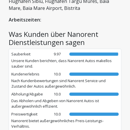
Flughafen Sibiu, Flughafen Targu Mures, Baia
ist Nanorent Ihr idealer Mobilitätspartner in Siebenbürgen
und bedient professionell die Städte Cluj-Napoca, Târgu-
Mare, Baia Mare Airport, Bistrita
Mureș, Bistrița, Baia Mare und Oradea.
Arbeitszeiten:
Was Kunden über Nanorent
Dienstleistungen sagen
Sauberkeit
9.97
Unsere Kunden berichten, dass Nanorent Autos makellos
sauber sind.
Kundenerlebnis
10.0
Nach Kundenbewertungen sind Nanorent Service und
Zustand der Autos außergewöhnlich.
Abholung/Abgabe
10.0
Das Abholen und Abgeben von Nanorent Autos ist
außergewöhnlich effizient.
Preiswertigkeit
10.0
Nanorent bietet außergewöhnliches Preis-Leistungs-
Verhältnis.