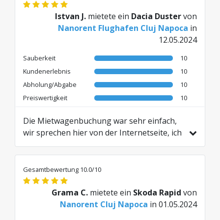
Istvan J.
mietete ein
Dacia Duster
von
Nanorent Flughafen Cluj Napoca
in
12.05.2024
Sauberkeit
10
Kundenerlebnis
10
Abholung/Abgabe
10
Preiswertigkeit
10
Die Mietwagenbuchung war sehr einfach,
wir sprechen hier von der Internetseite, ich
hatte einige Fragen, die sehr schnell
beantwortet wurden. Meine Erfahrung mit
dem gesamten Mietpaket ist über der Note
Gesamtbewertung 10.0/10
10, mit Erfahrung in Kanada und Spanien.
Ich war angenehm überrascht von der
Grama C.
mietete ein
Skoda Rapid
von
Qualität des Service und besonders vom
Nanorent Cluj Napoca
in 01.05.2024
Kontakt, den ich mit den Agenten hatte. Ich