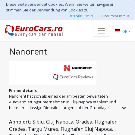
Diese Seite verwendet Cookies. Wenn Sie weiter navigieren,
stimmen Sie der Verwendung von Cookies zu.
ich stimme zu
Finde mehr heraus
DE
Nanorent
Firmendetails
Nanorent hat sich als eines der am besten bewerteten
Autovermietungsunternehmen in Cluj-Napoca etabliert und
bietet erstklassige Dienstleistungen auf der Grundlage
langjähriger Branchenerfahrung an. Wir setzen uns für Ihren
Komfort ein und bieten eine kostenlose Abholung und
Abholort:
Sibiu, Cluj Napoca, Oradea, Flughafen
Lieferung direkt am internationalen Flughafen „Avram Iancu“
Oradea, Targu Mures, Flughafen Cluj Napoca,
an. Mit einer ehrlichen Buchungspolitik ohne Vorauszahlung