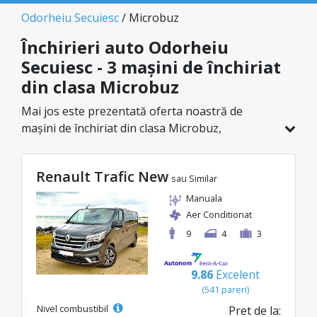
Odorheiu Secuiesc
/ Microbuz
Închirieri auto Odorheiu
Secuiesc - 3 mașini de închiriat
din clasa Microbuz
Mai jos este prezentată oferta noastră de
mașini de închiriat din clasa Microbuz,
disponibilă în Odorheiu Secuiesc. Dintr-un total
de 3 de vehicule în această locație, poți alege
Renault Trafic New
modelul ideal din categoria selectată, cu prețuri
sau Similar
avantajoase ce pornesc de la doar 110€/zi.
Manuala
Aer Conditionat
9
4
3
9.86
Excelent
(541 pareri)
Nivel combustibil
Pret de la: