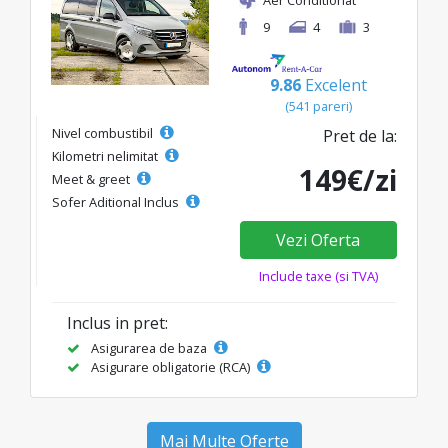
Aer Conditionat
9
4
3
9.86
Excelent
(541 pareri)
Nivel combustibil
Pret de la:
Kilometri nelimitat
149€/zi
Meet & greet
Sofer Aditional Inclus
Vezi Oferta
Include taxe (si TVA)
Inclus in pret:
Asigurarea de baza
Asigurare obligatorie (RCA)
Mai Multe Oferte