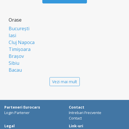
Orase
București
Iasi
Cluj Napoca
Timișoara
Brașov
Sibiu
Bacau
Oradea
Vezi mai mult
Arad
Piatra Neamt
Constanta
Galati
Parteneri Eurocars
Contact
Suceava
Login Partener
Intrebari Frecvente
Targu Mures
Contact
Focșani
Legal
Link-uri