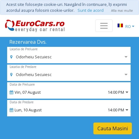
Acest site foloseşte cookie-uri. Navigând în continuare, îţi exprimi
acordul asupra folosirii cookie-urilor.
Sunt de acord
Afla mai multe
RO
Rezervarea Dvs.
Locatia de Preluare
Odorheiu Secuiesc
Locatia de Predare
Odorheiu Secuiesc
Data de Preluare
Vin,
07
August
14:00 PM
Data de Predare
Lun,
10
August
14:00 PM
Cauta Masini