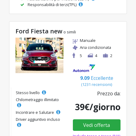
Responsabilità di terzi(TPL)
Ford Fiesta new
o simili
Manuale
Aria condizionata
5
4
2
9.09
Eccellente
(1231 recensioni)
Stesso livello
Prezzo da:
Chilometraggio illimitato
39€/giorno
Incontrare e Salutare
Driver aggiuntivo incluso
Vedi offerta
Include tasse e tasse (IVA)