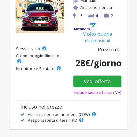
Manuale
Aria condizionata
5
4
2
Molto buona
(0 recensioni)
Stesso livello
Prezzo da:
Chilometraggio illimitato
28€/giorno
Incontrare e Salutare
Vedi offerta
Include tasse e tasse (IVA)
Incluso nel prezzo:
Assicurazione per incidenti (CDW)
Responsabilità di terzi(TPL)