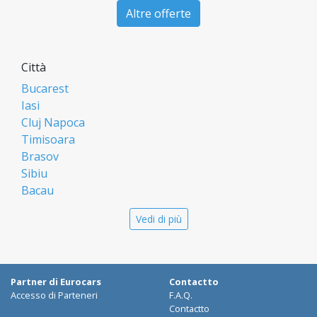
Altre offerte
Città
Bucarest
Iasi
Cluj Napoca
Timisoara
Brasov
Sibiu
Bacau
Oradea
Vedi di più
Arad
Piatra Neamt
Constanta
Galati
Partner di Eurocars
Contactto
Suceava
Accesso di Parteneri
F.A.Q.
Targu Mures
Contactto