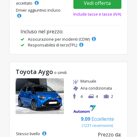
Vedi offerta
accettato
Driver aggiuntivo incluso
Include tasse e tasse (IVA)
Incluso nel prezzo:
Assicurazione per incidenti (CDW)
Responsabilità di terzi(TPL)
Toyota Aygo
o simili
Manuale
Aria condizionata
4
4
2
9.09
Eccellente
(1231 recensioni)
Stesso livello
Prezzo da: