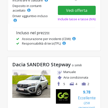
Incontrare e Salutare
Deposito in contanti
Vedi offerta
accettato
Driver aggiuntivo incluso
Include tasse e tasse (IVA)
Incluso nel prezzo:
Assicurazione per incidenti (CDW)
Responsabilità di terzi(TPL)
Dacia SANDERO Stepway
o simili
Manuale
Aria condizionata
5
4
2
9.78
Eccellente
(258
recensioni)