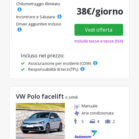
Chilometraggio illimitato
38€/giorno
Incontrare e Salutare
Driver aggiuntivo incluso
Vedi offerta
Include tasse e tasse (IVA)
Incluso nel prezzo:
Assicurazione per incidenti (CDW)
Responsabilità di terzi(TPL)
VW Polo facelift
o simili
Manuale
Aria condizionata
5
4
2