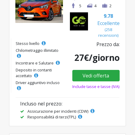
5
4
2
9.78
Eccellente
(258
recensioni)
Stesso livello
Prezzo da:
Chilometraggio illimitato
27€/giorno
Incontrare e Salutare
Deposito in contanti
Vedi offerta
accettato
Driver aggiuntivo incluso
Include tasse e tasse (IVA)
Incluso nel prezzo:
Assicurazione per incidenti (CDW)
Responsabilità di terzi(TPL)