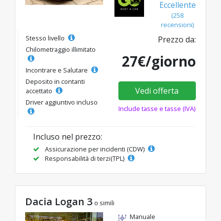
Eccellente
(258
recensioni)
Stesso livello
Prezzo da:
Chilometraggio illimitato
27€/giorno
Incontrare e Salutare
Deposito in contanti
Vedi offerta
accettato
Driver aggiuntivo incluso
Include tasse e tasse (IVA)
Incluso nel prezzo:
Assicurazione per incidenti (CDW)
Responsabilità di terzi(TPL)
Dacia Logan 3
o simili
Manuale