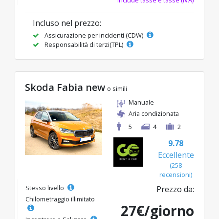
Incluso nel prezzo:
Assicurazione per incidenti (CDW)
Responsabilità di terzi(TPL)
Skoda Fabia new
o simili
Manuale
Aria condizionata
5
4
2
9.78
Eccellente
(258
recensioni)
Stesso livello
Prezzo da:
Chilometraggio illimitato
27€/giorno