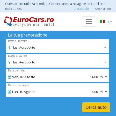
Questo sito utilizza i cookie. Continuando a navigare, accetti l'uso
dei cookie.
d'accordo
Scopri di più
IT
La tua prenotazione
Posto di raccolta
Iasi Aeroporto
Luogo di scarico
Iasi Aeroporto
Data del ritiro
Ven,
07
Agosto
14:00 PM
Data di consegna
Lun,
10
Agosto
14:00 PM
Cerca auto