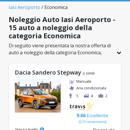
Iasi Aeroporto
/ Economica
Noleggio Auto Iasi Aeroporto -
15 auto a noleggio della
categoria Economica
Di seguito viene presentata la nostra offerta di
auto a noleggio della categoria Economica,
disponibile a Iasi Aeroporto. Su un totale di 15
veicoli in questa località, puoi scegliere il
Dacia Sandero Stepway
modello ideale nella categoria selezionata, con
o simili
tariffe vantaggiose a partire da soli 21€/giorno.
Manuale
Aria condizionata
5
4
2
9.66
Eccellente
(213 recensioni)
Stesso livello