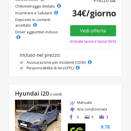
Prezzo da:
Chilometraggio limitato
34€/giorno
Incontrare e Salutare
Deposito in contanti
accettato
Vedi offerta
Driver aggiuntivo incluso
Include tasse e tasse (IVA)
Incluso nel prezzo:
Assicurazione per incidenti (CDW)
Responsabilità di terzi(TPL)
Hyundai i20
o simili
Manuale
Aria condizionata
5
5
3
9.78