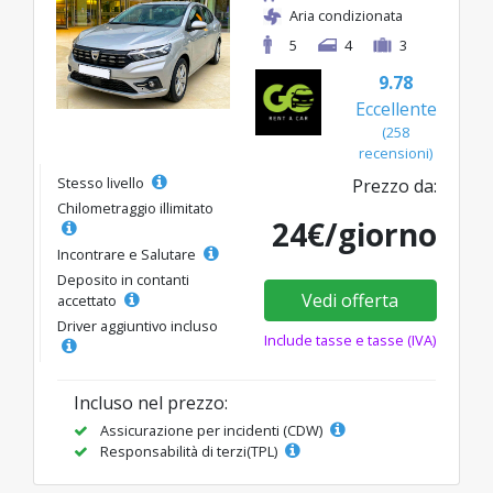
Aria condizionata
5
4
3
9.78
Eccellente
(258
recensioni)
Stesso livello
Prezzo da:
Chilometraggio illimitato
24€/giorno
Incontrare e Salutare
Deposito in contanti
Vedi offerta
accettato
Driver aggiuntivo incluso
Include tasse e tasse (IVA)
Incluso nel prezzo:
Assicurazione per incidenti (CDW)
Responsabilità di terzi(TPL)