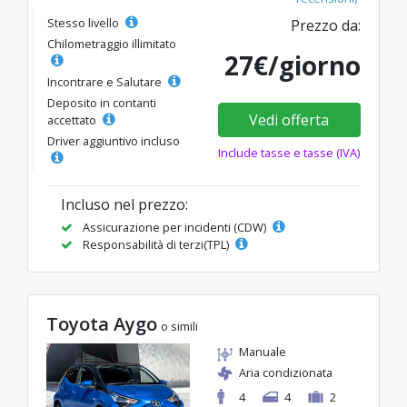
Stesso livello
Prezzo da:
Chilometraggio illimitato
27€/giorno
Incontrare e Salutare
Deposito in contanti
Vedi offerta
accettato
Driver aggiuntivo incluso
Include tasse e tasse (IVA)
Incluso nel prezzo:
Assicurazione per incidenti (CDW)
Responsabilità di terzi(TPL)
Toyota Aygo
o simili
Manuale
Aria condizionata
4
4
2