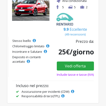
Aria condizionata
5
5
2
9.9
Eccellente
(49 recensioni)
Stesso livello
Prezzo da:
Chilometraggio limitato
25€/giorno
Incontrare e Salutare
Deposito in contanti
accettato
Vedi offerta
Include tasse e tasse (IVA)
Incluso nel prezzo:
Assicurazione per incidenti (CDW)
Responsabilità di terzi(TPL)