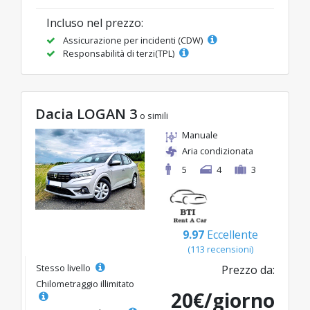
Incluso nel prezzo:
Assicurazione per incidenti (CDW)
Responsabilità di terzi(TPL)
Dacia LOGAN 3
o simili
Manuale
Aria condizionata
5
4
3
9.97
Eccellente
(113 recensioni)
Stesso livello
Prezzo da:
Chilometraggio illimitato
20€/giorno