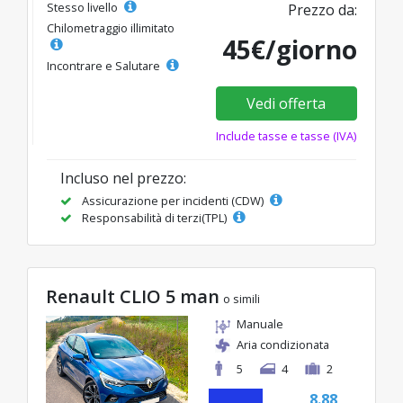
Stesso livello
Prezzo da:
Chilometraggio illimitato
45€/giorno
Incontrare e Salutare
Vedi offerta
Include tasse e tasse (IVA)
Incluso nel prezzo:
Assicurazione per incidenti (CDW)
Responsabilità di terzi(TPL)
Renault CLIO 5 man
o simili
Manuale
Aria condizionata
5
4
2
8.88