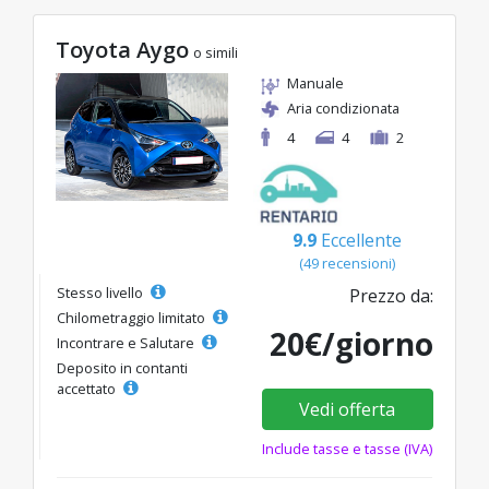
Toyota Aygo
o simili
Manuale
Aria condizionata
4
4
2
9.9
Eccellente
(49 recensioni)
Stesso livello
Prezzo da:
Chilometraggio limitato
20€/giorno
Incontrare e Salutare
Deposito in contanti
accettato
Vedi offerta
Include tasse e tasse (IVA)