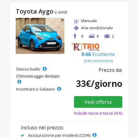
Toyota Aygo
o simili
Manuale
Aria condizionata
4
4
2
9.66
Eccellente
(344 recensioni)
Stesso livello
Prezzo da:
Chilometraggio illimitato
33€/giorno
Incontrare e Salutare
Vedi offerta
Include tasse e tasse (IVA)
Incluso nel prezzo:
Assicurazione per incidenti (CDW)