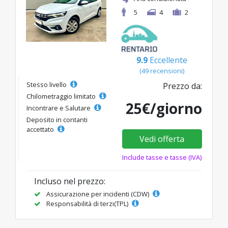
5
4
2
9.9
Eccellente
(49 recensioni)
Stesso livello
Prezzo da:
Chilometraggio limitato
25€/giorno
Incontrare e Salutare
Deposito in contanti
accettato
Vedi offerta
Include tasse e tasse (IVA)
Incluso nel prezzo:
Assicurazione per incidenti (CDW)
Responsabilità di terzi(TPL)