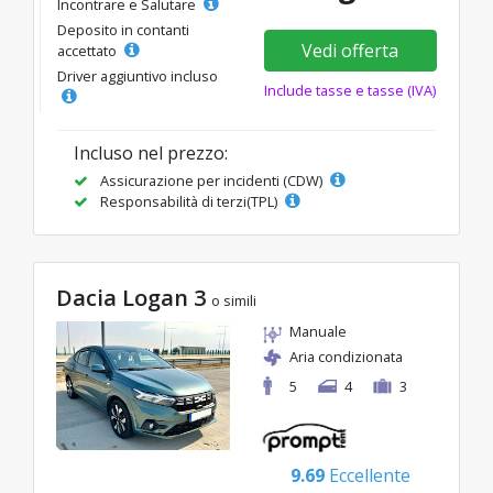
Incontrare e Salutare
Deposito in contanti
Vedi offerta
accettato
Driver aggiuntivo incluso
Include tasse e tasse (IVA)
Incluso nel prezzo:
Assicurazione per incidenti (CDW)
Responsabilità di terzi(TPL)
Dacia Logan 3
o simili
Manuale
Aria condizionata
5
4
3
9.69
Eccellente