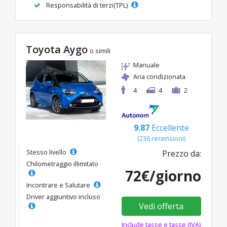
Responsabilità di terzi(TPL)
Toyota Aygo
o simili
Manuale
Aria condizionata
4
4
2
9.87
Eccellente
(236 recensioni)
Stesso livello
Prezzo da:
Chilometraggio illimitato
72€/giorno
Incontrare e Salutare
Driver aggiuntivo incluso
Vedi offerta
Include tasse e tasse (IVA)