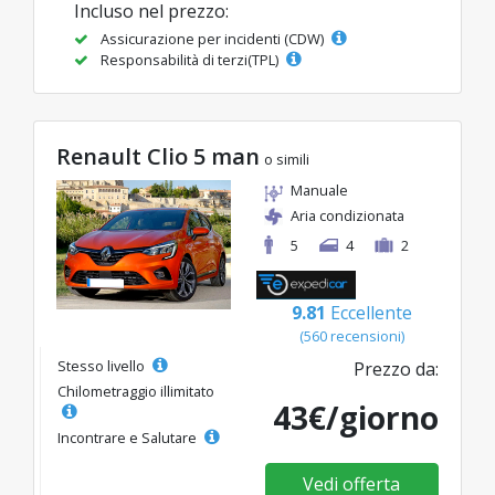
Incluso nel prezzo:
Assicurazione per incidenti (CDW)
Responsabilità di terzi(TPL)
Renault Clio 5 man
o simili
Manuale
Aria condizionata
5
4
2
9.81
Eccellente
(560 recensioni)
Stesso livello
Prezzo da:
Chilometraggio illimitato
43€/giorno
Incontrare e Salutare
Vedi offerta