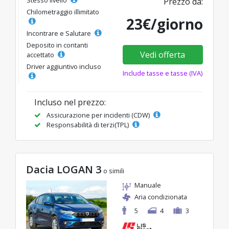
Prezzo da:
Chilometraggio illimitato
23€/giorno
Incontrare e Salutare
Deposito in contanti
Vedi offerta
accettato
Driver aggiuntivo incluso
Include tasse e tasse (IVA)
Incluso nel prezzo:
Assicurazione per incidenti (CDW)
Responsabilità di terzi(TPL)
Dacia LOGAN 3
o simili
Manuale
Aria condizionata
5
4
3