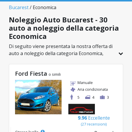
Bucarest
/ Economica
Noleggio Auto Bucarest - 30
auto a noleggio della categoria
Economica
Di seguito viene presentata la nostra offerta di
auto a noleggio della categoria Economica,
disponibile a Bucarest. Su un totale di 30 veicoli
in questa località, puoi scegliere il modello ideale
Ford Fiesta
nella categoria selezionata, con tariffe
o simili
vantaggiose a partire da soli 8€/giorno.
Manuale
Aria condizionata
5
4
3
9.96
Eccellente
(27 recensioni)
Stesso livello