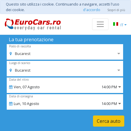
Questo sito utilizza i cookie. Continuando a navigare, accetti l'uso
dei cookie.
d'accordo
Scopri di più
IT
La tua prenotazione
Posto di raccolta
Bucarest
Luogo di scarico
Bucarest
Data del ritiro
Ven,
07
Agosto
14:00 PM
Data di consegna
Lun,
10
Agosto
14:00 PM
Cerca auto