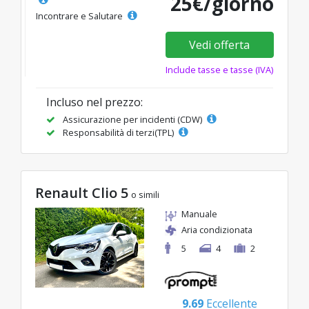
25€/giorno
Incontrare e Salutare
Vedi offerta
Include tasse e tasse (IVA)
Incluso nel prezzo:
Assicurazione per incidenti (CDW)
Responsabilità di terzi(TPL)
Renault Clio 5
o simili
Manuale
Aria condizionata
5
4
2
9.69
Eccellente