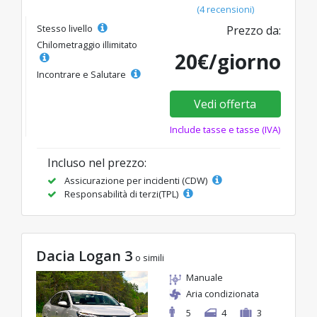
(4 recensioni)
Stesso livello
Prezzo da:
Chilometraggio illimitato
20€/giorno
Incontrare e Salutare
Vedi offerta
Include tasse e tasse (IVA)
Incluso nel prezzo:
Assicurazione per incidenti (CDW)
Responsabilità di terzi(TPL)
Dacia Logan 3
o simili
Manuale
Aria condizionata
5
4
3