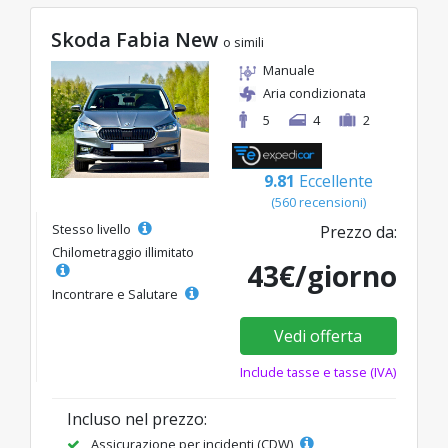
Skoda Fabia New
o simili
Manuale
Aria condizionata
5
4
2
9.81
Eccellente
(560 recensioni)
Stesso livello
Prezzo da:
Chilometraggio illimitato
43€/giorno
Incontrare e Salutare
Vedi offerta
Include tasse e tasse (IVA)
Incluso nel prezzo:
Assicurazione per incidenti (CDW)