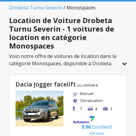
Drobeta Turnu Severin
/ Monospaces
Location de Voiture Drobeta
Turnu Severin - 1 voitures de
location en catégorie
Monospaces
Voici notre offre de voitures de location dans la
catégorie Monospaces, disponible à Drobeta
Turnu Severin. Sur un total de 1 véhicules dans
cette agence, vous pouvez choisir le modèle
Dacia Jogger facelift
idéal dans la catégorie sélectionnée, avec des
ou similaire
tarifs avantageux débutant à seulement
Manuel
83€/jour.
Climatisation
7
4
3
9.96
Excellent
(28 avis)