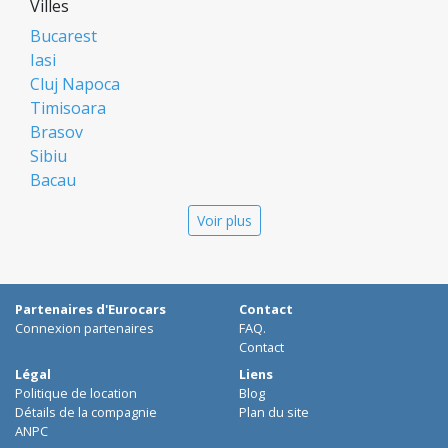
Villes
Bucarest
Iasi
Cluj Napoca
Timisoara
Brasov
Sibiu
Bacau
Oradea
Voir plus
Arad
Piatra Neamt
Constanta
Galati
Partenaires d'Eurocars
Contact
Suceava
Connexion partenaires
FAQ.
Targu Mures
Contact
Focsani
Légal
Liens
Politique de location
Blog
Targoviste
Détails de la compagnie
Plan du site
Ploiesti
ANPC
Craiova