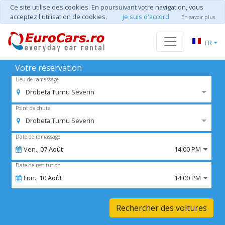
Ce site utilise des cookies. En poursuivant votre navigation, vous
acceptez l'utilisation de cookies.
je suis d'accord
En savoir plus
FR
Votre réservation
Lieu de ramassage
Drobeta Turnu Severin
Point de chute
Drobeta Turnu Severin
Date de ramassage
Ven.,
07
Août
14:00 PM
Date de restitution
Lun.,
10
Août
14:00 PM
Rechercher des voitures