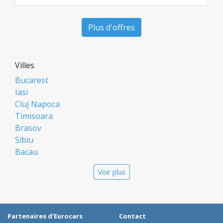
Plus d'offres
Villes
Bucarest
Iasi
Cluj Napoca
Timisoara
Brasov
Sibiu
Bacau
Oradea
Voir plus
Arad
Piatra Neamt
Constanta
Galati
Partenaires d'Eurocars
Contact