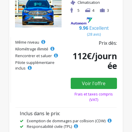
Climatisation
5
4
3
9.96
Excellent
(28 avis)
Même niveau
Prix dès:
Kilométrage illimité
112€/journ
Rencontrer et saluer
Pilote supplémentaire
ée
inclus
Voir l'offre
Frais et taxes compris
(VAT)
Inclus dans le prix:
Exemption de dommages par collision (CDW)
Responsabilité civile (TPL)