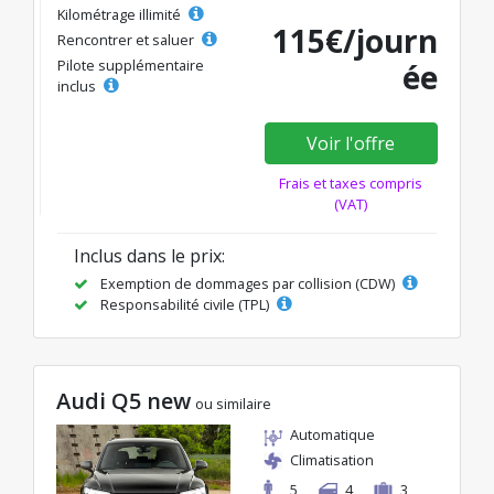
Kilométrage illimité
115€/journ
Rencontrer et saluer
Pilote supplémentaire
ée
inclus
Voir l'offre
Frais et taxes compris
(VAT)
Inclus dans le prix:
Exemption de dommages par collision (CDW)
Responsabilité civile (TPL)
Audi Q5 new
ou similaire
Automatique
Climatisation
5
4
3