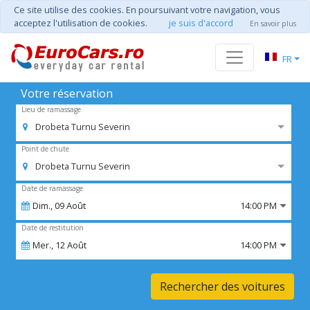
Ce site utilise des cookies. En poursuivant votre navigation, vous
acceptez l'utilisation de cookies.
je suis d'accord
En savoir plus
FR
Votre réservation
Lieu de ramassage
Drobeta Turnu Severin
Point de chute
Drobeta Turnu Severin
Date de ramassage
Dim.,
09
Août
14:00 PM
Date de restitution
Mer.,
12
Août
14:00 PM
Rechercher des voitures