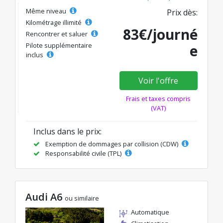
Même niveau
Prix dès:
Kilométrage illimité
83€/journé
Rencontrer et saluer
Pilote supplémentaire
e
inclus
Voir l'offre
Frais et taxes compris
(VAT)
Inclus dans le prix:
Exemption de dommages par collision (CDW)
Responsabilité civile (TPL)
Audi A6
ou similaire
Automatique