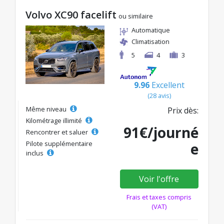
Volvo XC90 facelift
ou similaire
Automatique
Climatisation
5
4
3
9.96
Excellent
(28 avis)
Même niveau
Prix dès:
Kilométrage illimité
91€/journé
Rencontrer et saluer
Pilote supplémentaire
e
inclus
Voir l'offre
Frais et taxes compris
(VAT)