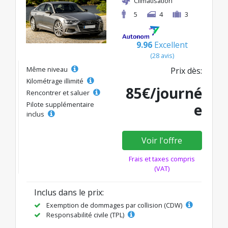
Climatisation
5
4
3
9.96
Excellent
(28 avis)
Même niveau
Prix dès:
Kilométrage illimité
85€/journé
Rencontrer et saluer
Pilote supplémentaire
e
inclus
Voir l'offre
Frais et taxes compris
(VAT)
Inclus dans le prix:
Exemption de dommages par collision (CDW)
Responsabilité civile (TPL)