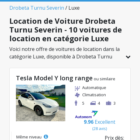
Drobeta Turnu Severin
/ Luxe
Location de Voiture Drobeta
Turnu Severin - 10 voitures de
location en catégorie Luxe
Voici notre offre de voitures de location dans la
catégorie Luxe, disponible à Drobeta Turnu
Severin. Sur un total de 10 véhicules dans cette
agence, vous pouvez choisir le modèle idéal
Tesla Model Y long range
dans la catégorie sélectionnée, avec des tarifs
ou similaire
avantageux débutant à seulement 68€/jour.
Automatique
Climatisation
5
4
3
9.96
Excellent
(28 avis)
Même niveau
Prix dès: