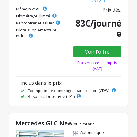
(28 avis)
Même niveau
Prix dès:
Kilométrage illimité
83€/journé
Rencontrer et saluer
Pilote supplémentaire
e
inclus
Voir l'offre
Frais et taxes compris
(VAT)
Inclus dans le prix:
Exemption de dommages par collision (CDW)
Responsabilité civile (TPL)
Mercedes GLC New
ou similaire
Automatique