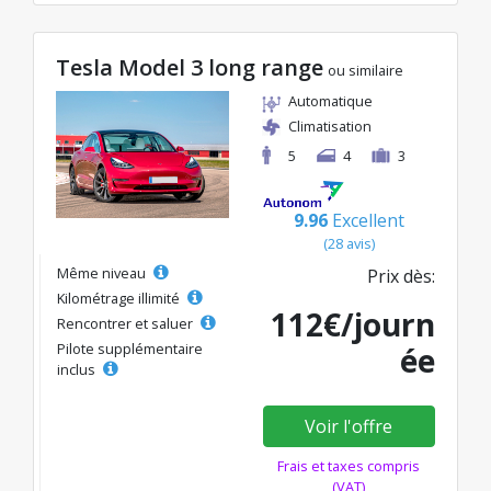
Tesla Model 3 long range
ou similaire
Automatique
Climatisation
5
4
3
9.96
Excellent
(28 avis)
Même niveau
Prix dès:
Kilométrage illimité
112€/journ
Rencontrer et saluer
Pilote supplémentaire
ée
inclus
Voir l'offre
Frais et taxes compris
(VAT)