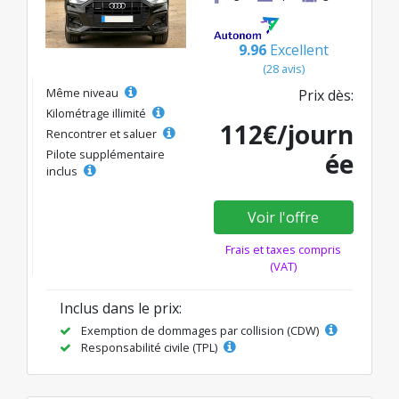
9.96
Excellent
(28 avis)
Même niveau
Prix dès:
Kilométrage illimité
112€/journ
Rencontrer et saluer
Pilote supplémentaire
ée
inclus
Voir l'offre
Frais et taxes compris
(VAT)
Inclus dans le prix:
Exemption de dommages par collision (CDW)
Responsabilité civile (TPL)