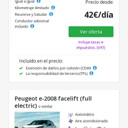
Igual a igual
Precio desde:
Kilometraje ilimitado
42€/día
Reunirse y Saludar
Conductor adicional
incluido
Ver oferta
Incluye tasas e
impuestos. (VAT)
Incluido en el precio:
Exención de daños por colisión (CDW)
La responsabilidad de terceros(TPL)
Peugeot e-2008 facelift (full
electric)
o similar
Automático
Aire acondicionado