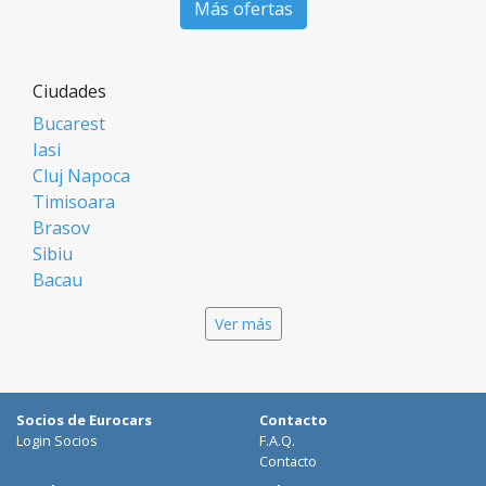
Más ofertas
Ciudades
Bucarest
Iasi
Cluj Napoca
Timisoara
Brasov
Sibiu
Bacau
Oradea
Ver más
Arad
Piatra Neamt
Constanta
Galati
Socios de Eurocars
Contacto
Suceava
Login Socios
F.A.Q.
Targu Mures
Contacto