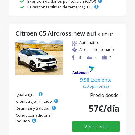
Exención de daños por colisión (CDW)
La responsabilidad de terceros(TPL)
Citroen C5 Aircross new aut
o similar
Automático
Aire acondicionado
5
4
2
9.96
Excelente
(50 opiniones)
Igual a igual
Precio desde:
Kilometraje ilimitado
57€/día
Reunirse y Saludar
Conductor adicional
incluido
Ver oferta