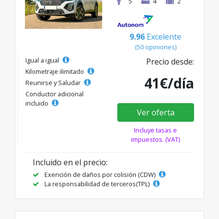
5
4
2
9.96
Excelente
(50 opiniones)
Igual a igual
Precio desde:
Kilometraje ilimitado
41€/día
Reunirse y Saludar
Conductor adicional
incluido
Ver oferta
Incluye tasas e
impuestos. (VAT)
Incluido en el precio:
Exención de daños por colisión (CDW)
La responsabilidad de terceros(TPL)