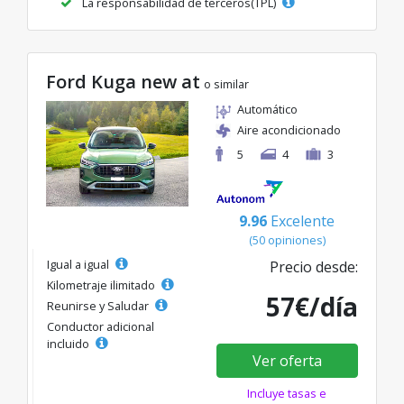
La responsabilidad de terceros(TPL)
Ford Kuga new at
o similar
Automático
Aire acondicionado
5
4
3
9.96
Excelente
(50 opiniones)
Igual a igual
Precio desde:
Kilometraje ilimitado
57€/día
Reunirse y Saludar
Conductor adicional
incluido
Ver oferta
Incluye tasas e