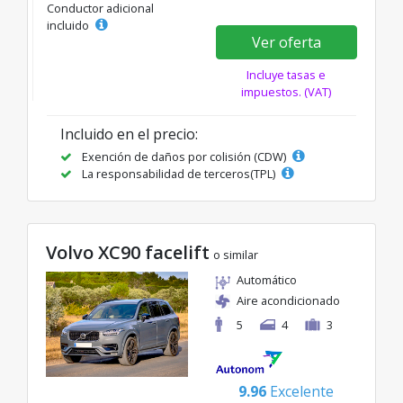
Conductor adicional
incluido
Ver oferta
Incluye tasas e
impuestos. (VAT)
Incluido en el precio:
Exención de daños por colisión (CDW)
La responsabilidad de terceros(TPL)
Volvo XC90 facelift
o similar
Automático
Aire acondicionado
5
4
3
9.96
Excelente