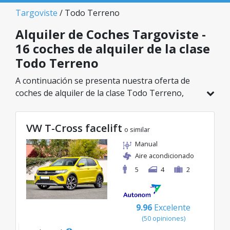
Targoviste
/ Todo Terreno
Alquiler de Coches Targoviste -
16 coches de alquiler de la clase
Todo Terreno
A continuación se presenta nuestra oferta de
coches de alquiler de la clase Todo Terreno,
disponible en Targoviste. De un total de 16
vehículos en esta ubicación, puedes elegir el
VW T-Cross facelift
modelo ideal de la categoría seleccionada, con
o similar
tarifas excelentes desde solo 41€/día.
Manual
Aire acondicionado
5
4
2
9.96
Excelente
(50 opiniones)