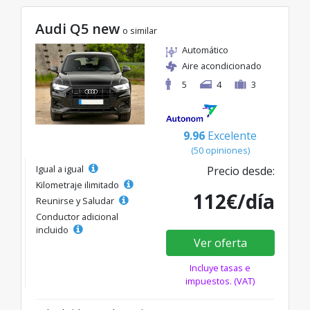
Audi Q5 new
o similar
Automático
Aire acondicionado
5
4
3
9.96
Excelente
(50 opiniones)
Igual a igual
Precio desde:
Kilometraje ilimitado
112€/día
Reunirse y Saludar
Conductor adicional
incluido
Ver oferta
Incluye tasas e
impuestos. (VAT)