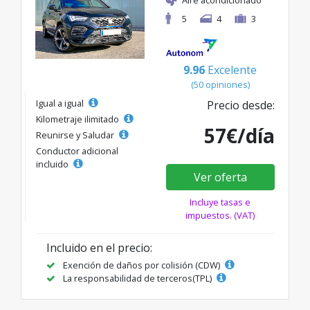
Aire acondicionado
5
4
3
9.96
Excelente
(50 opiniones)
Igual a igual
Precio desde:
Kilometraje ilimitado
57€/día
Reunirse y Saludar
Conductor adicional
incluido
Ver oferta
Incluye tasas e
impuestos. (VAT)
Incluido en el precio:
Exención de daños por colisión (CDW)
La responsabilidad de terceros(TPL)