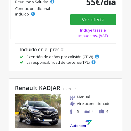
55€/día
Reunirse y Saludar
Conductor adicional
incluido
Ver oferta
Incluye tasas e
impuestos. (VAT)
Incluido en el precio:
Exención de daños por colisión (CDW)
La responsabilidad de terceros(TPL)
Renault KADJAR
o similar
Manual
Aire acondicionado
5
4
4