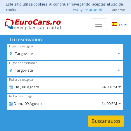
Este sitio utiliza cookies. Al continuar navegando, aceptas el uso de
cookies.
estoy de acuerdo
Saber más
ES
Tu reservacion
Lugar de recogida
Targoviste
Lugar de enseñanza
Targoviste
Fecha de recogida
Jue.,
06
Agosto
14:00 PM
Fecha de entrega
Dom.,
09
Agosto
14:00 PM
Buscar autos