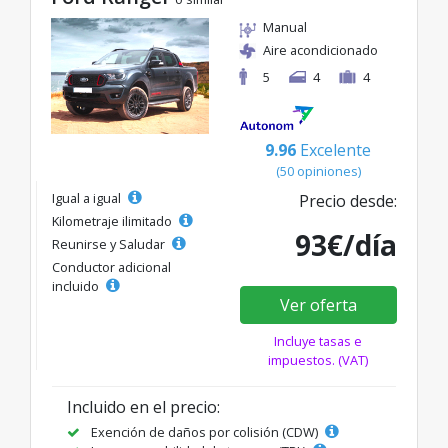
Manual
Aire acondicionado
5
4
4
9.96
Excelente
(50 opiniones)
Igual a igual
Precio desde:
Kilometraje ilimitado
93€/día
Reunirse y Saludar
Conductor adicional
incluido
Ver oferta
Incluye tasas e
impuestos. (VAT)
Incluido en el precio:
Exención de daños por colisión (CDW)