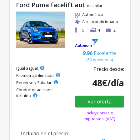
Ford Puma facelift aut
o similar
Automático
Aire acondicionado
5
4
2
9.96
Excelente
(50 opiniones)
Igual a igual
Precio desde:
Kilometraje ilimitado
48€/día
Reunirse y Saludar
Conductor adicional
incluido
Ver oferta
Incluye tasas e
impuestos. (VAT)
Incluido en el precio: