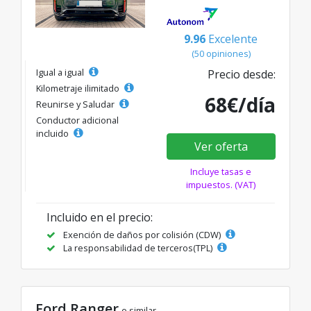
9.96
Excelente
(50 opiniones)
Igual a igual
Precio desde:
Kilometraje ilimitado
68€/día
Reunirse y Saludar
Conductor adicional
incluido
Ver oferta
Incluye tasas e
impuestos. (VAT)
Incluido en el precio:
Exención de daños por colisión (CDW)
La responsabilidad de terceros(TPL)
Ford Ranger
o similar