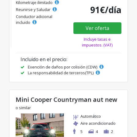
Kilometraje ilimitado
91€/día
Reunirse y Saludar
Conductor adicional
incluido
Ver oferta
Incluye tasas e
impuestos. (VAT)
Incluido en el precio:
Exención de daños por colisión (CDW)
La responsabilidad de terceros(TPL)
Mini Cooper Countryman aut new
o similar
Automático
Aire acondicionado
5
4
2