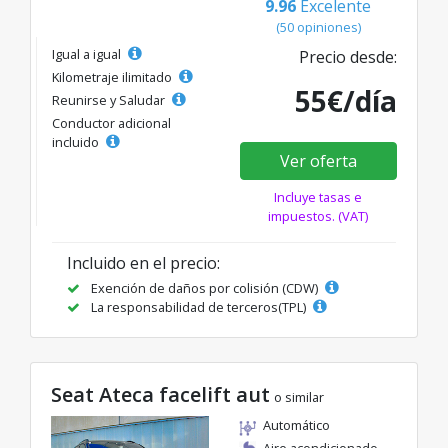
9.96
Excelente
(50 opiniones)
Igual a igual
Precio desde:
Kilometraje ilimitado
55€/día
Reunirse y Saludar
Conductor adicional
incluido
Ver oferta
Incluye tasas e
impuestos. (VAT)
Incluido en el precio:
Exención de daños por colisión (CDW)
La responsabilidad de terceros(TPL)
Seat Ateca facelift aut
o similar
Automático