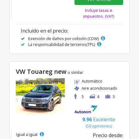
Incluye tasas e
impuestos. (VAT)
Incluido en el precio:
Exención de daños por colisión (CDW)
La responsabilidad de terceros(TPL)
VW Touareg new
o similar
Automático
Aire acondicionado
5
4
3
9.96
Excelente
(50 opiniones)
Igual a igual
Precio desde: