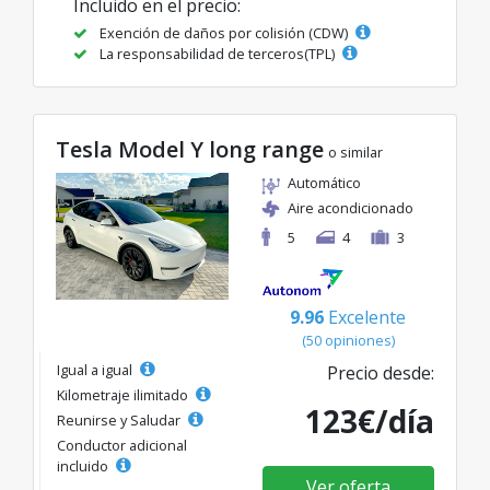
Incluido en el precio:
Exención de daños por colisión (CDW)
La responsabilidad de terceros(TPL)
Tesla Model Y long range
o similar
Automático
Aire acondicionado
5
4
3
9.96
Excelente
(50 opiniones)
Igual a igual
Precio desde:
Kilometraje ilimitado
123€/día
Reunirse y Saludar
Conductor adicional
incluido
Ver oferta