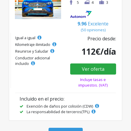
5
4
3
9.96
Excelente
(50 opiniones)
Igual a igual
Precio desde:
Kilometraje ilimitado
112€/día
Reunirse y Saludar
Conductor adicional
incluido
Ver oferta
Incluye tasas e
impuestos. (VAT)
Incluido en el precio:
Exención de daños por colisión (CDW)
La responsabilidad de terceros(TPL)