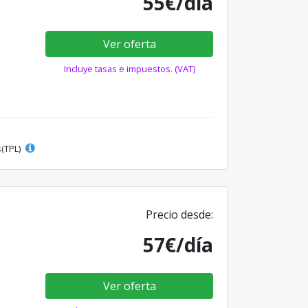
55€/día
Ver oferta
Incluye tasas e impuestos. (VAT)
s(TPL)
Precio desde:
57€/día
Ver oferta