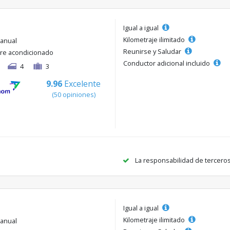
Igual a igual
Kilometraje ilimitado
anual
Reunirse y Saludar
ire acondicionado
Conductor adicional incluido
4
3
9.96
Excelente
(50 opiniones)
La responsabilidad de tercero
Igual a igual
Kilometraje ilimitado
anual