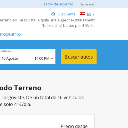
estoy de acuerdo
Saber más
Su cuenta
ES
erreno en Targoviste. Alquila un Peugeot e-2008 facelift
(full electric) barato por 41€/día
aeropuerto
 entrega
Buscar autos
,
10
Agosto
14:00 PM
 Todo Terreno
 Targoviste. De un total de 16 vehículos
e solo 41€/día.
Precio desde: