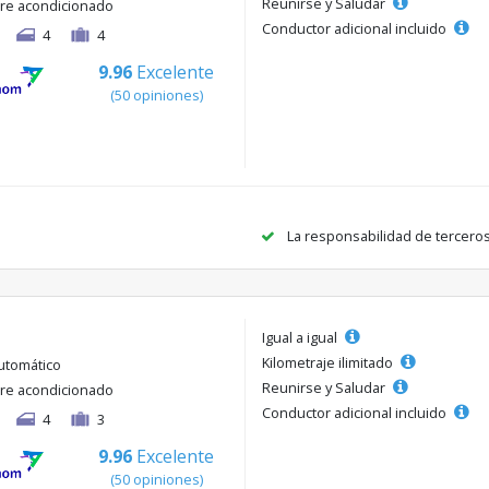
Reunirse y Saludar
ire acondicionado
Conductor adicional incluido
4
4
9.96
Excelente
(50 opiniones)
La responsabilidad de tercero
Igual a igual
Kilometraje ilimitado
utomático
Reunirse y Saludar
ire acondicionado
Conductor adicional incluido
4
3
9.96
Excelente
(50 opiniones)