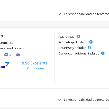
La responsabilidad de tercero
lar
Igual a igual
Kilometraje ilimitado
utomático
Reunirse y Saludar
ire acondicionado
Conductor adicional incluido
4
2
9.96
Excelente
(50 opiniones)
La responsabilidad de tercero