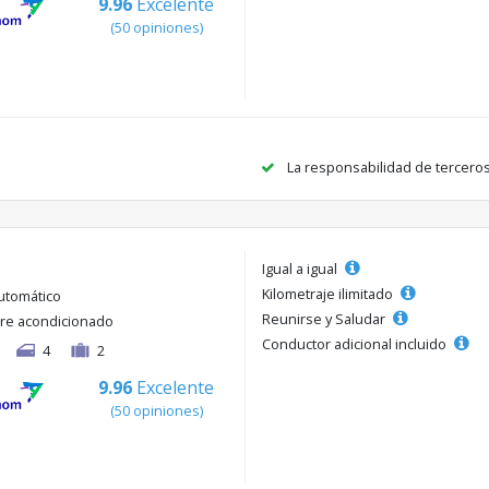
9.96
Excelente
(50 opiniones)
La responsabilidad de tercero
Igual a igual
Kilometraje ilimitado
utomático
Reunirse y Saludar
ire acondicionado
Conductor adicional incluido
4
2
9.96
Excelente
(50 opiniones)