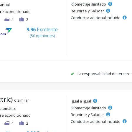
Kilometraje ilimitado
anual
Reunirse y Saludar
ire acondicionado
Conductor adicional incluido
4
2
9.96
Excelente
(50 opiniones)
La responsabilidad de tercero
ctric)
o similar
Igual a igual
Kilometraje ilimitado
utomático
Reunirse y Saludar
ire acondicionado
Conductor adicional incluido
4
2