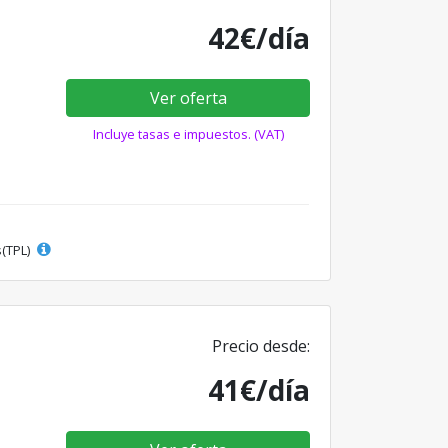
42€/día
Ver oferta
Incluye tasas e impuestos. (VAT)
s(TPL)
Precio desde:
41€/día