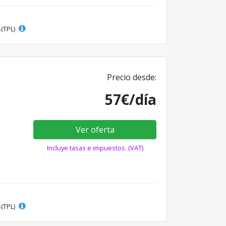
s(TPL)
Precio desde:
57€/día
Ver oferta
Incluye tasas e impuestos. (VAT)
s(TPL)