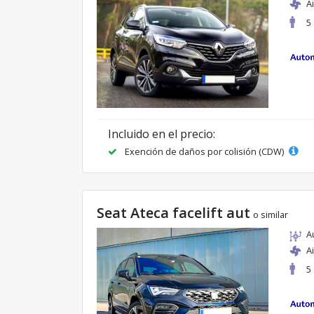
A
5
Incluido en el precio:
Exención de daños por colisión (CDW)
Seat Ateca facelift aut
o similar
A
A
5