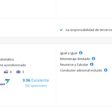
La responsabilidad de tercero
Igual a igual
Kilometraje ilimitado
utomático
Reunirse y Saludar
ire acondicionado
Conductor adicional incluido
4
3
9.96
Excelente
(50 opiniones)