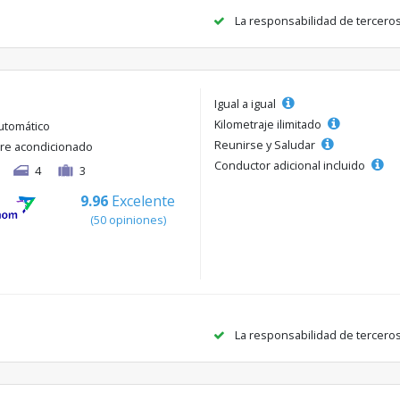
La responsabilidad de tercero
Igual a igual
Kilometraje ilimitado
utomático
Reunirse y Saludar
ire acondicionado
Conductor adicional incluido
4
3
9.96
Excelente
(50 opiniones)
La responsabilidad de tercero