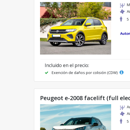
M
A
5
Incluido en el precio:
Exención de daños por colisión (CDW)
Peugeot e-2008 facelift (full ele
A
A
5