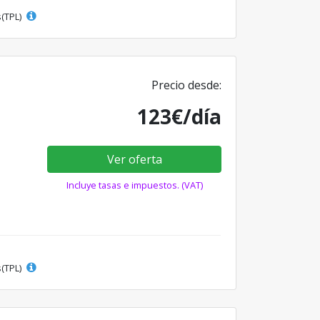
s(TPL)
Precio desde:
123€/día
Ver oferta
Incluye tasas e impuestos. (VAT)
s(TPL)