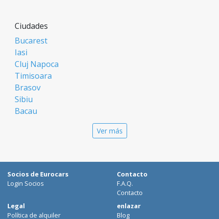
Ciudades
Bucarest
Iasi
Cluj Napoca
Timisoara
Brasov
Sibiu
Bacau
Oradea
Ver más
Arad
Piatra Neamt
Constanta
Galati
Socios de Eurocars
Contacto
Suceava
Login Socios
F.A.Q.
Targu Mures
Contacto
Focsani
Legal
enlazar
Política de alquiler
Blog
Targoviste