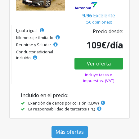
9.96
Excelente
(50 opiniones)
Igual a igual
Precio desde:
Kilometraje ilimitado
109€/día
Reunirse y Saludar
Conductor adicional
incluido
Ver oferta
Incluye tasas e
impuestos. (VAT)
Incluido en el precio:
Exención de daños por colisión (CDW)
La responsabilidad de terceros(TPL)
Más ofertas