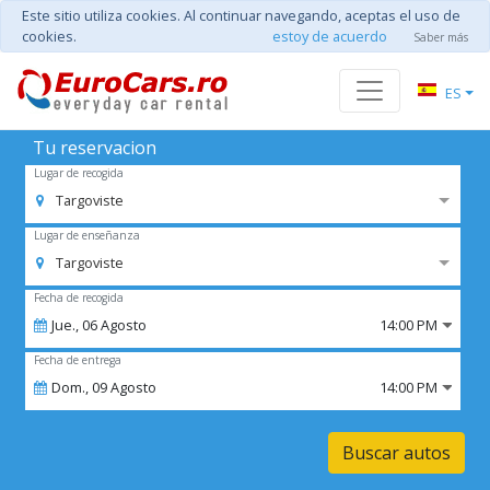
Este sitio utiliza cookies. Al continuar navegando, aceptas el uso de
cookies.
estoy de acuerdo
Saber más
ES
Tu reservacion
Lugar de recogida
Targoviste
Lugar de enseñanza
Targoviste
Fecha de recogida
Jue.,
06
Agosto
14:00 PM
Fecha de entrega
Dom.,
09
Agosto
14:00 PM
Buscar autos