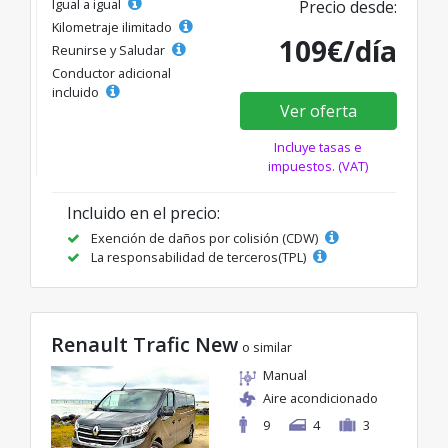
Igual a igual
Precio desde:
Kilometraje ilimitado
109€/día
Reunirse y Saludar
Conductor adicional
incluido
Ver oferta
Incluye tasas e
impuestos. (VAT)
Incluido en el precio:
Exención de daños por colisión (CDW)
La responsabilidad de terceros(TPL)
Renault Trafic New
o similar
Manual
Aire acondicionado
9
4
3