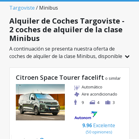
Targoviste
/ Minibus
Alquiler de Coches Targoviste -
2 coches de alquiler de la clase
Minibus
A continuación se presenta nuestra oferta de
coches de alquiler de la clase Minibus, disponible
en Targoviste. De un total de 2 vehículos en esta
ubicación, puedes elegir el modelo ideal de la
Citroen Space Tourer facelift
categoría seleccionada, con tarifas excelentes
o similar
desde solo 109€/día.
Automático
Aire acondicionado
9
4
3
9.96
Excelente
(50 opiniones)