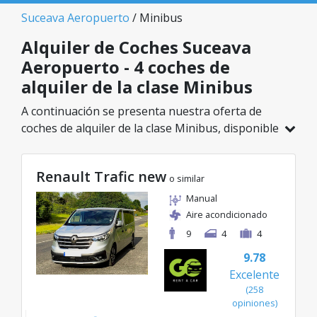
Suceava Aeropuerto
/ Minibus
Alquiler de Coches Suceava
Aeropuerto - 4 coches de
alquiler de la clase Minibus
A continuación se presenta nuestra oferta de
coches de alquiler de la clase Minibus, disponible
en Suceava Aeropuerto. De un total de 4
vehículos en esta ubicación, puedes elegir el
Renault Trafic new
modelo ideal de la categoría seleccionada, con
o similar
tarifas excelentes desde solo 87€/día.
Manual
Aire acondicionado
9
4
4
9.78
Excelente
(258
opiniones)