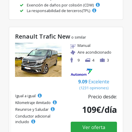
Exención de daños por colisión (CDW)
La responsabilidad de terceros(TPL)
Renault Trafic New
o similar
Manual
Aire acondicionado
9
4
3
9.09
Excelente
(1231 opiniones)
Igual a igual
Precio desde:
Kilometraje ilimitado
109€/día
Reunirse y Saludar
Conductor adicional
incluido
Ver oferta