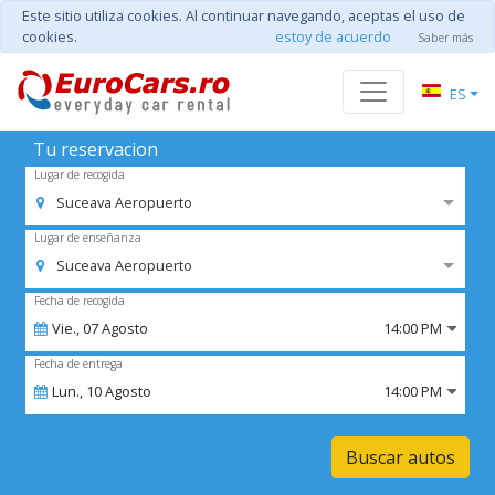
Este sitio utiliza cookies. Al continuar navegando, aceptas el uso de
cookies.
estoy de acuerdo
Saber más
ES
Tu reservacion
Lugar de recogida
Suceava Aeropuerto
Lugar de enseñanza
Suceava Aeropuerto
Fecha de recogida
Vie.,
07
Agosto
14:00 PM
Fecha de entrega
Lun.,
10
Agosto
14:00 PM
Buscar autos