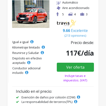
Automático
Aire acondicionado
5
4
3
9.66
Excelente
(213 opiniones)
Igual a igual
Precio desde:
Kilometraje limitado
117€/día
Reunirse y Saludar
Depósito en efectivo
aceptado
Ver oferta
Conductor adicional
incluido
Incluye tasas e
impuestos. (VAT)
Incluido en el precio:
Exención de daños por colisión (CDW)
La responsabilidad de terceros(TPL)