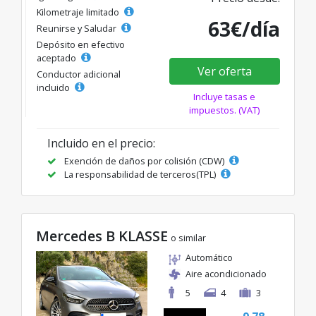
Kilometraje limitado
63€/día
Reunirse y Saludar
Depósito en efectivo
aceptado
Ver oferta
Conductor adicional
incluido
Incluye tasas e
impuestos. (VAT)
Incluido en el precio:
Exención de daños por colisión (CDW)
La responsabilidad de terceros(TPL)
Mercedes B KLASSE
o similar
Automático
Aire acondicionado
5
4
3