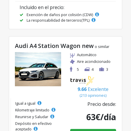
Incluido en el precio:
Exención de daños por colisión (CDW)
La responsabilidad de terceros(TPL)
Audi A4 Station Wagon new
o similar
Automático
Aire acondicionado
5
4
3
9.66
Excelente
(213 opiniones)
Igual a igual
Precio desde:
Kilometraje limitado
63€/día
Reunirse y Saludar
Depósito en efectivo
aceptado