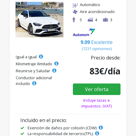
Automático
Aire acondicionado
5
4
3
9.09
Excelente
(1231 opiniones)
Igual a igual
Precio desde:
Kilometraje ilimitado
83€/día
Reunirse y Saludar
Conductor adicional
incluido
Ver oferta
Incluye tasas e
impuestos. (VAT)
Incluido en el precio:
Exención de daños por colisión (CDW)
La responsabilidad de terceros(TPL)