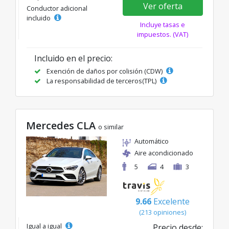
Ver oferta
Conductor adicional
incluido
Incluye tasas e
impuestos. (VAT)
Incluido en el precio:
Exención de daños por colisión (CDW)
La responsabilidad de terceros(TPL)
Mercedes CLA
o similar
Automático
Aire acondicionado
5
4
3
9.66
Excelente
(213 opiniones)
Igual a igual
Precio desde: