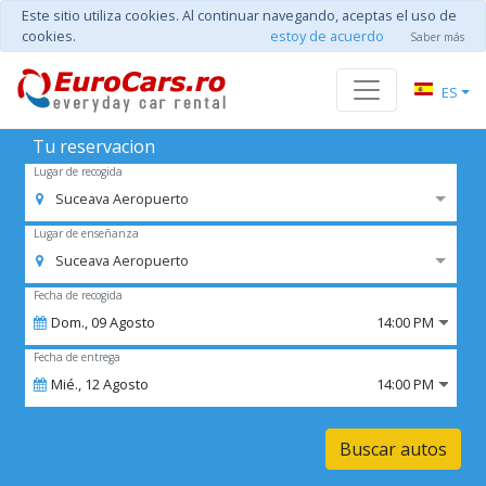
Este sitio utiliza cookies. Al continuar navegando, aceptas el uso de
cookies.
estoy de acuerdo
Saber más
ES
Tu reservacion
Lugar de recogida
Suceava Aeropuerto
Lugar de enseñanza
Suceava Aeropuerto
Fecha de recogida
Dom.,
09
Agosto
14:00 PM
Fecha de entrega
Mié.,
12
Agosto
14:00 PM
Buscar autos