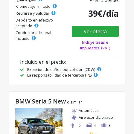
Precio desde:
Kilometraje limitado
39€/día
Reunirse y Saludar
Depósito en efectivo
aceptado
Ver oferta
Conductor adicional
incluido
Incluye tasas e
impuestos. (VAT)
Incluido en el precio:
Exención de daños por colisión (CDW)
La responsabilidad de terceros(TPL)
BMW Seria 5 New
o similar
Automático
Aire acondicionado
5
4
3