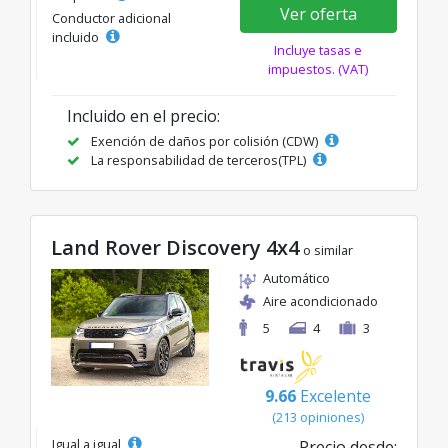
Ver oferta
Conductor adicional
incluido
Incluye tasas e
impuestos. (VAT)
Incluido en el precio:
Exención de daños por colisión (CDW)
La responsabilidad de terceros(TPL)
Land Rover Discovery 4x4
o similar
Automático
Aire acondicionado
5
4
3
9.66
Excelente
(213 opiniones)
Igual a igual
Precio desde: