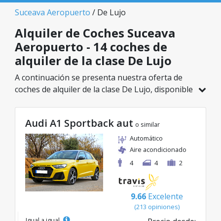
Suceava Aeropuerto
/ De Lujo
Alquiler de Coches Suceava
Aeropuerto - 14 coches de
alquiler de la clase De Lujo
A continuación se presenta nuestra oferta de
coches de alquiler de la clase De Lujo, disponible
en Suceava Aeropuerto. De un total de 14
vehículos en esta ubicación, puedes elegir el
Audi A1 Sportback aut
modelo ideal de la categoría seleccionada, con
o similar
tarifas excelentes desde solo 39€/día.
Automático
Aire acondicionado
4
4
2
9.66
Excelente
(213 opiniones)
Igual a igual