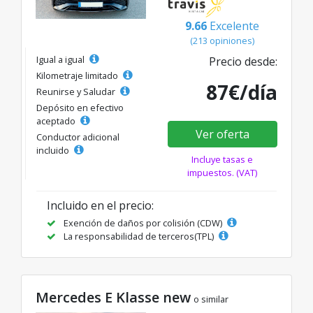
9.66
Excelente
(213 opiniones)
Igual a igual
Precio desde:
Kilometraje limitado
87€/día
Reunirse y Saludar
Depósito en efectivo
aceptado
Ver oferta
Conductor adicional
incluido
Incluye tasas e
impuestos. (VAT)
Incluido en el precio:
Exención de daños por colisión (CDW)
La responsabilidad de terceros(TPL)
Mercedes E Klasse new
o similar