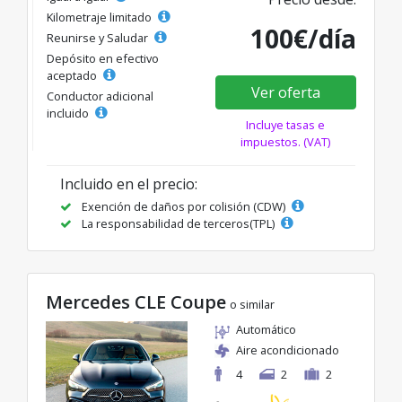
Kilometraje limitado
100€/día
Reunirse y Saludar
Depósito en efectivo
aceptado
Ver oferta
Conductor adicional
incluido
Incluye tasas e
impuestos. (VAT)
Incluido en el precio:
Exención de daños por colisión (CDW)
La responsabilidad de terceros(TPL)
Mercedes CLE Coupe
o similar
Automático
Aire acondicionado
4
2
2