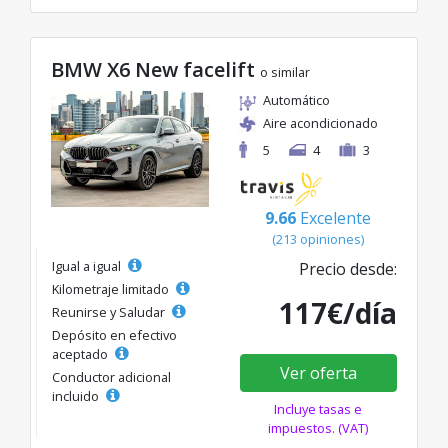
BMW X6 New facelift
o similar
Automático
Aire acondicionado
5
4
3
9.66
Excelente
(213 opiniones)
Igual a igual
Precio desde:
Kilometraje limitado
117€/día
Reunirse y Saludar
Depósito en efectivo
aceptado
Ver oferta
Conductor adicional
incluido
Incluye tasas e
impuestos. (VAT)