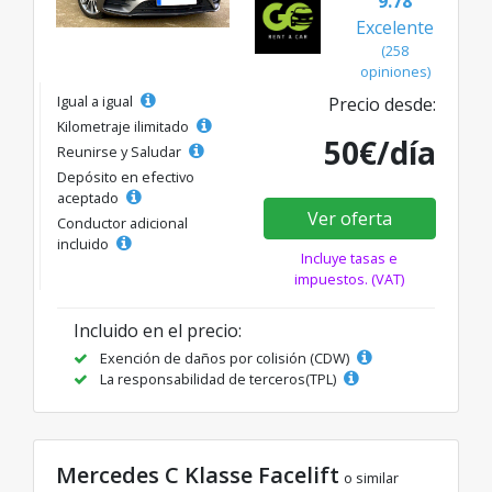
9.78
Excelente
(258
opiniones)
Igual a igual
Precio desde:
Kilometraje ilimitado
50€/día
Reunirse y Saludar
Depósito en efectivo
aceptado
Ver oferta
Conductor adicional
incluido
Incluye tasas e
impuestos. (VAT)
Incluido en el precio:
Exención de daños por colisión (CDW)
La responsabilidad de terceros(TPL)
Mercedes C Klasse Facelift
o similar