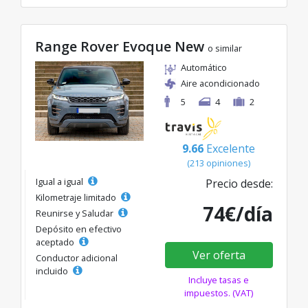
Range Rover Evoque New
o similar
Automático
Aire acondicionado
5
4
2
9.66
Excelente
(213 opiniones)
Igual a igual
Precio desde:
Kilometraje limitado
74€/día
Reunirse y Saludar
Depósito en efectivo
aceptado
Ver oferta
Conductor adicional
incluido
Incluye tasas e
impuestos. (VAT)