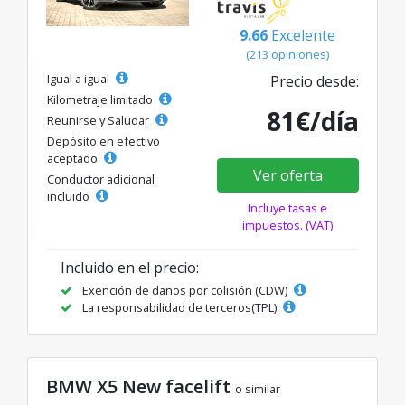
9.66
Excelente
(213 opiniones)
Igual a igual
Precio desde:
Kilometraje limitado
81€/día
Reunirse y Saludar
Depósito en efectivo
aceptado
Ver oferta
Conductor adicional
incluido
Incluye tasas e
impuestos. (VAT)
Incluido en el precio:
Exención de daños por colisión (CDW)
La responsabilidad de terceros(TPL)
BMW X5 New facelift
o similar