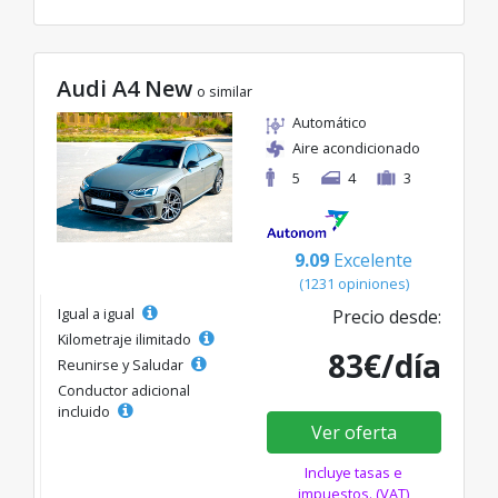
Audi A4 New
o similar
Automático
Aire acondicionado
5
4
3
9.09
Excelente
(1231 opiniones)
Igual a igual
Precio desde:
Kilometraje ilimitado
83€/día
Reunirse y Saludar
Conductor adicional
incluido
Ver oferta
Incluye tasas e
impuestos. (VAT)