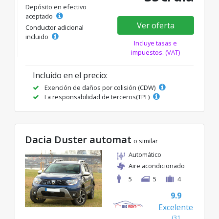
Depósito en efectivo
aceptado
Ver oferta
Conductor adicional
incluido
Incluye tasas e
impuestos. (VAT)
Incluido en el precio:
Exención de daños por colisión (CDW)
La responsabilidad de terceros(TPL)
Dacia Duster automat
o similar
Automático
Aire acondicionado
5
5
4
9.9
Excelente
(31