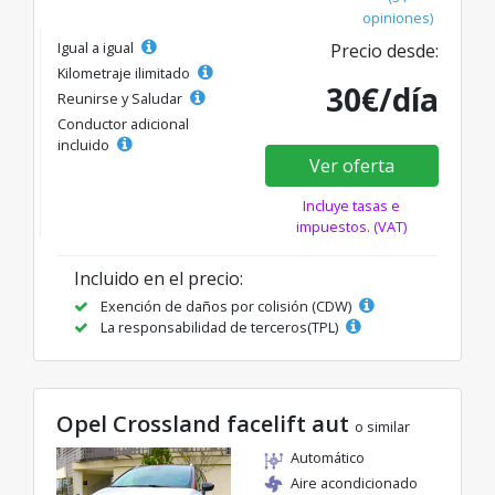
opiniones)
Igual a igual
Precio desde:
Kilometraje ilimitado
30€/día
Reunirse y Saludar
Conductor adicional
incluido
Ver oferta
Incluye tasas e
impuestos. (VAT)
Incluido en el precio:
Exención de daños por colisión (CDW)
La responsabilidad de terceros(TPL)
Opel Crossland facelift aut
o similar
Automático
Aire acondicionado