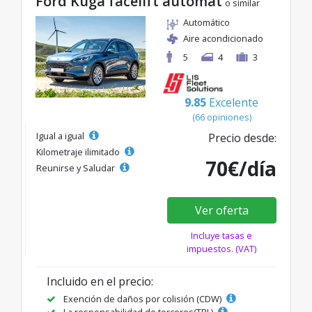
Ford Kuga facelift automat
o similar
Automático
Aire acondicionado
5
4
3
9.85
Excelente
(66 opiniones)
Igual a igual
Precio desde:
Kilometraje ilimitado
70€/día
Reunirse y Saludar
Ver oferta
Incluye tasas e
impuestos. (VAT)
Incluido en el precio:
Exención de daños por colisión (CDW)
La responsabilidad de terceros(TPL)