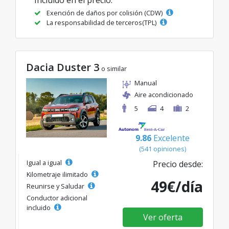
Exención de daños por colisión (CDW)
La responsabilidad de terceros(TPL)
Dacia Duster 3
o similar
Manual
Aire acondicionado
5
4
2
9.86
Excelente
(541 opiniones)
Igual a igual
Precio desde:
Kilometraje ilimitado
49€/día
Reunirse y Saludar
Conductor adicional
incluido
Ver oferta