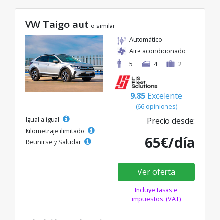
VW Taigo aut
o similar
Automático
Aire acondicionado
5
4
2
9.85
Excelente
(66 opiniones)
Igual a igual
Precio desde:
Kilometraje ilimitado
65€/día
Reunirse y Saludar
Ver oferta
Incluye tasas e
impuestos. (VAT)