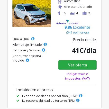
Automático
Aire acondicionado
5
4
2
9.86
Excelente
(541 opiniones)
Igual a igual
Precio desde:
Kilometraje ilimitado
41€/día
Reunirse y Saludar
Conductor adicional
incluido
Ver oferta
Incluye tasas e
impuestos. (VAT)
Incluido en el precio:
Exención de daños por colisión (CDW)
La responsabilidad de terceros(TPL)