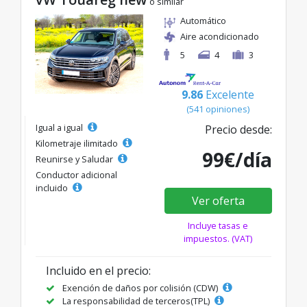
o similar
Automático
Aire acondicionado
5
4
3
9.86
Excelente
(541 opiniones)
Igual a igual
Precio desde:
Kilometraje ilimitado
99€/día
Reunirse y Saludar
Conductor adicional
incluido
Ver oferta
Incluye tasas e
impuestos. (VAT)
Incluido en el precio:
Exención de daños por colisión (CDW)
La responsabilidad de terceros(TPL)