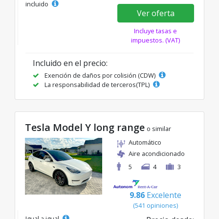
incluido
Ver oferta
Incluye tasas e
impuestos. (VAT)
Incluido en el precio:
Exención de daños por colisión (CDW)
La responsabilidad de terceros(TPL)
Tesla Model Y long range
o similar
Automático
Aire acondicionado
5
4
3
9.86
Excelente
(541 opiniones)
Igual a igual