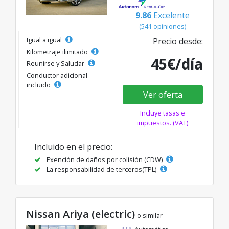
9.86
Excelente
(541 opiniones)
Igual a igual
Precio desde:
Kilometraje ilimitado
45€/día
Reunirse y Saludar
Conductor adicional
incluido
Ver oferta
Incluye tasas e
impuestos. (VAT)
Incluido en el precio:
Exención de daños por colisión (CDW)
La responsabilidad de terceros(TPL)
Nissan Ariya (electric)
o similar