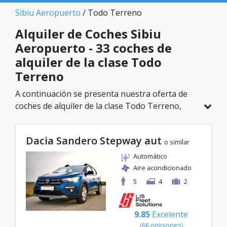
Sibiu Aeropuerto
/ Todo Terreno
Alquiler de Coches Sibiu
Aeropuerto - 33 coches de
alquiler de la clase Todo
Terreno
A continuación se presenta nuestra oferta de
coches de alquiler de la clase Todo Terreno,
disponible en Sibiu Aeropuerto. De un total de
33 vehículos en esta ubicación, puedes elegir el
Dacia Sandero Stepway aut
modelo ideal de la categoría seleccionada, con
o similar
tarifas excelentes desde solo 30€/día.
Automático
Aire acondicionado
5
4
2
9.85
Excelente
(66 opiniones)