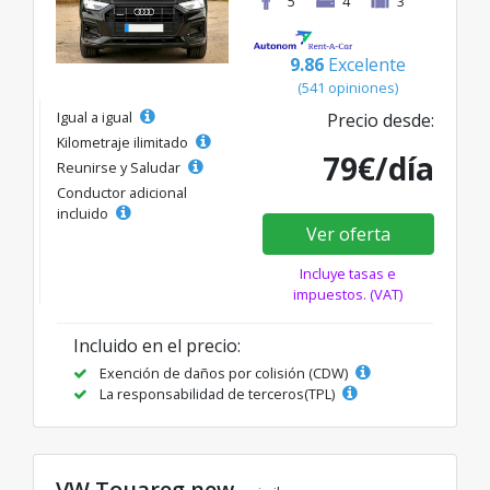
5
4
3
9.86
Excelente
(541 opiniones)
Igual a igual
Precio desde:
Kilometraje ilimitado
79€/día
Reunirse y Saludar
Conductor adicional
incluido
Ver oferta
Incluye tasas e
impuestos. (VAT)
Incluido en el precio:
Exención de daños por colisión (CDW)
La responsabilidad de terceros(TPL)
VW Touareg new