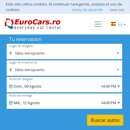
Este sitio utiliza cookies. Al continuar navegando, aceptas el uso de
cookies.
estoy de acuerdo
Saber más
ES
Tu reservacion
Lugar de recogida
Sibiu Aeropuerto
Lugar de enseñanza
Sibiu Aeropuerto
Fecha de recogida
Dom.,
09
Agosto
14:00 PM
Fecha de entrega
Mié.,
12
Agosto
14:00 PM
Buscar autos