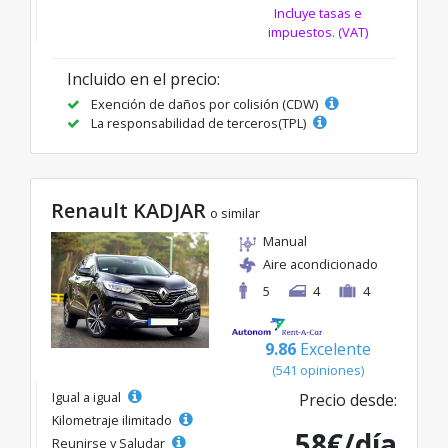
Incluye tasas e
impuestos. (VAT)
Incluido en el precio:
Exención de daños por colisión (CDW)
La responsabilidad de terceros(TPL)
Renault KADJAR
o similar
Manual
Aire acondicionado
5
4
4
9.86
Excelente
(541 opiniones)
Igual a igual
Precio desde:
Kilometraje ilimitado
58€/día
Reunirse y Saludar