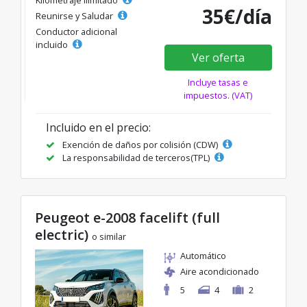
35€/día
Reunirse y Saludar
Conductor adicional
incluido
Ver oferta
Incluye tasas e
impuestos. (VAT)
Incluido en el precio:
Exención de daños por colisión (CDW)
La responsabilidad de terceros(TPL)
Peugeot e-2008 facelift (full
electric)
o similar
Automático
Aire acondicionado
5
4
2