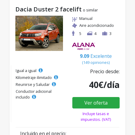
Dacia Duster 2 facelift
o similar
Manual
Aire acondicionado
5
4
3
9.09
Excelente
(149 opiniones)
Igual a igual
Precio desde:
Kilometraje ilimitado
40€/día
Reunirse y Saludar
Conductor adicional
incluido
Ver oferta
Incluye tasas e
impuestos. (VAT)
Incluido en el precio: