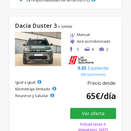
Dacia Duster 3
o similar
Manual
Aire acondicionado
5
4
2
9.85
Excelente
(66 opiniones)
Igual a igual
Precio desde:
Kilometraje ilimitado
65€/día
Reunirse y Saludar
Ver oferta
Incluye tasas e
impuestos. (VAT)