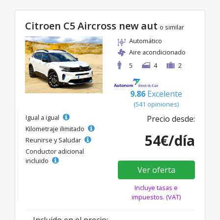
Citroen C5 Aircross new aut
o similar
Automático
Aire acondicionado
5
4
2
9.86
Excelente
(541 opiniones)
Igual a igual
Precio desde:
Kilometraje ilimitado
54€/día
Reunirse y Saludar
Conductor adicional
incluido
Ver oferta
Incluye tasas e
impuestos. (VAT)
Incluido en el precio: