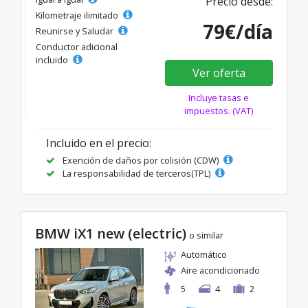
Precio desde:
Kilometraje ilimitado
79€/día
Reunirse y Saludar
Conductor adicional
incluido
Ver oferta
Incluye tasas e
impuestos. (VAT)
Incluido en el precio:
Exención de daños por colisión (CDW)
La responsabilidad de terceros(TPL)
BMW iX1 new (electric)
o similar
Automático
Aire acondicionado
5
4
2