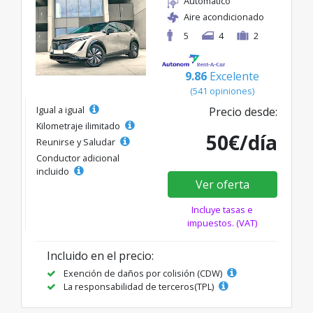
Automático
Aire acondicionado
5
4
2
9.86
Excelente
(541 opiniones)
Igual a igual
Precio desde:
Kilometraje ilimitado
50€/día
Reunirse y Saludar
Conductor adicional
incluido
Ver oferta
Incluye tasas e
impuestos. (VAT)
Incluido en el precio:
Exención de daños por colisión (CDW)
La responsabilidad de terceros(TPL)