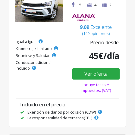
5
4
2
9.09
Excelente
(149 opiniones)
Igual a igual
Precio desde:
Kilometraje ilimitado
45€/día
Reunirse y Saludar
Conductor adicional
incluido
Ver oferta
Incluye tasas e
impuestos. (VAT)
Incluido en el precio:
Exención de daños por colisión (CDW)
La responsabilidad de terceros(TPL)