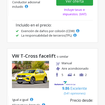
Ver oferta
Conductor adicional
incluido
Incluye tasas e
impuestos. (VAT)
Incluido en el precio:
Exención de daños por colisión (CDW)
La responsabilidad de terceros(TPL)
VW T-Cross facelift
o similar
Manual
Aire acondicionado
5
4
2
9.86
Excelente
(541 opiniones)
Igual a igual
Precio desde:
Kilometraje ilimitado