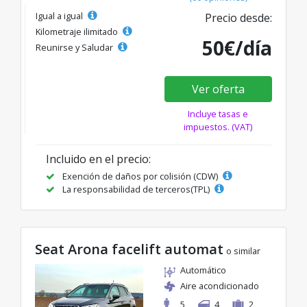
Igual a igual
Precio desde:
Kilometraje ilimitado
50€/día
Reunirse y Saludar
Ver oferta
Incluye tasas e
impuestos. (VAT)
Incluido en el precio:
Exención de daños por colisión (CDW)
La responsabilidad de terceros(TPL)
Seat Arona facelift automat
o similar
Automático
Aire acondicionado
5
4
2