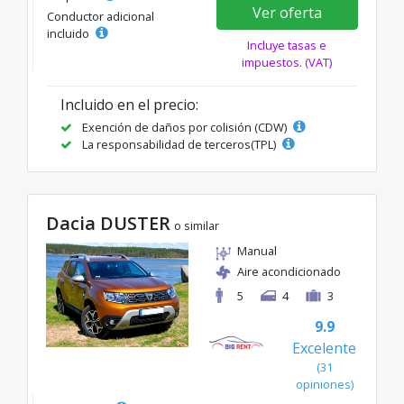
Ver oferta
Conductor adicional
incluido
Incluye tasas e
impuestos. (VAT)
Incluido en el precio:
Exención de daños por colisión (CDW)
La responsabilidad de terceros(TPL)
Dacia DUSTER
o similar
Manual
Aire acondicionado
5
4
3
9.9
Excelente
(31
opiniones)