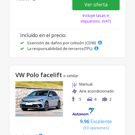
Ver oferta
Incluye tasas e
impuestos. (VAT)
Incluido en el precio:
Exención de daños por colisión (CDW)
La responsabilidad de terceros(TPL)
VW Polo facelift
o similar
Manual
Aire acondicionado
5
4
2
9.96
Excelente
(50 opiniones)