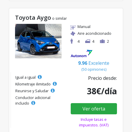
Toyota Aygo
o similar
Manual
Aire acondicionado
4
4
2
9.96
Excelente
(50 opiniones)
Igual a igual
Precio desde:
Kilometraje ilimitado
38€/día
Reunirse y Saludar
Conductor adicional
incluido
Ver oferta
Incluye tasas e
impuestos. (VAT)