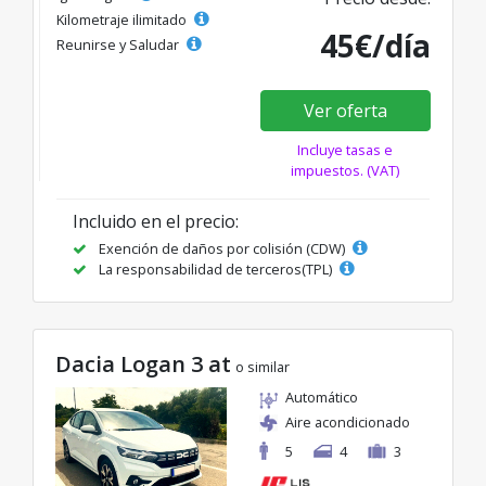
Kilometraje ilimitado
45€/día
Reunirse y Saludar
Ver oferta
Incluye tasas e
impuestos. (VAT)
Incluido en el precio:
Exención de daños por colisión (CDW)
La responsabilidad de terceros(TPL)
Dacia Logan 3 at
o similar
Automático
Aire acondicionado
5
4
3