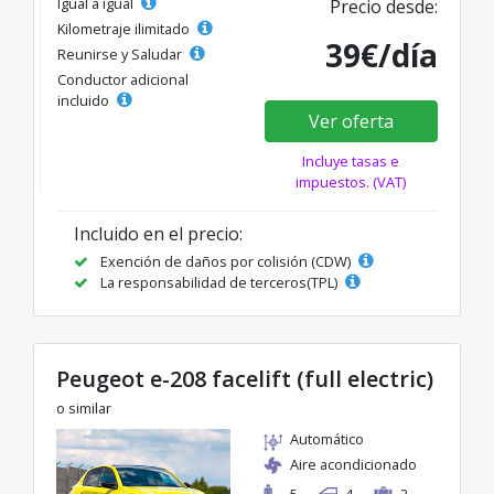
Igual a igual
Precio desde:
Kilometraje ilimitado
39€/día
Reunirse y Saludar
Conductor adicional
incluido
Ver oferta
Incluye tasas e
impuestos. (VAT)
Incluido en el precio:
Exención de daños por colisión (CDW)
La responsabilidad de terceros(TPL)
Peugeot e-208 facelift (full electric)
o similar
Automático
Aire acondicionado
5
4
2