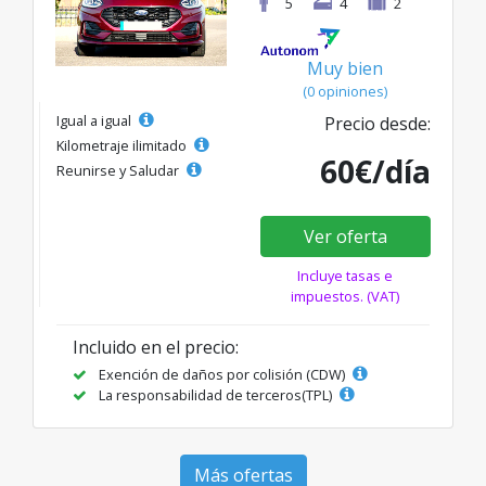
5
4
2
Muy bien
(0 opiniones)
Igual a igual
Precio desde:
Kilometraje ilimitado
60€/día
Reunirse y Saludar
Ver oferta
Incluye tasas e
impuestos. (VAT)
Incluido en el precio:
Exención de daños por colisión (CDW)
La responsabilidad de terceros(TPL)
Más ofertas