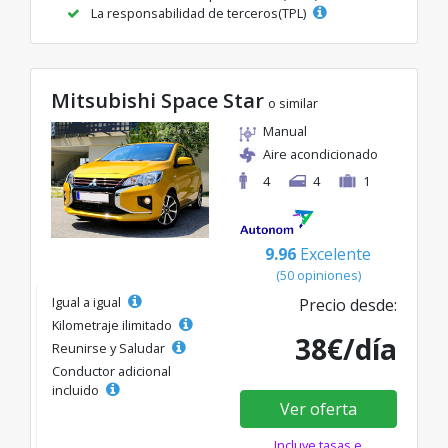
La responsabilidad de terceros(TPL)
Mitsubishi Space Star
o similar
Manual
Aire acondicionado
4
4
1
9.96
Excelente
(50 opiniones)
Igual a igual
Precio desde:
Kilometraje ilimitado
38€/día
Reunirse y Saludar
Conductor adicional
incluido
Ver oferta
Incluye tasas e