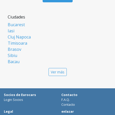
Ciudades
Bucarest
Iasi
Cluj Napoca
Timisoara
Brasov
Sibiu
Bacau
Oradea
Ver más
Arad
Piatra Neamt
Constanta
Galati
Socios de Eurocars
Contacto
Suceava
Login Socios
F.A.Q.
Targu Mures
Contacto
Focsani
Legal
enlazar