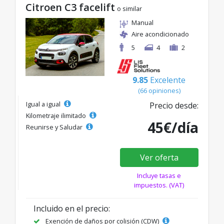
Citroen C3 facelift
o similar
Manual
Aire acondicionado
5
4
2
9.85
Excelente
(66 opiniones)
Igual a igual
Precio desde:
Kilometraje ilimitado
45€/día
Reunirse y Saludar
Ver oferta
Incluye tasas e
impuestos. (VAT)
Incluido en el precio:
Exención de daños por colisión (CDW)