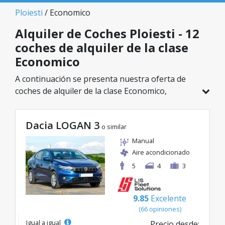
Ploiesti
/ Economico
Alquiler de Coches Ploiesti - 12
coches de alquiler de la clase
Economico
A continuación se presenta nuestra oferta de
coches de alquiler de la clase Economico,
disponible en Ploiesti. De un total de 12
vehículos en esta ubicación, puedes elegir el
Dacia LOGAN 3
modelo ideal de la categoría seleccionada, con
o similar
tarifas excelentes desde solo 38€/día.
Manual
Aire acondicionado
5
4
3
9.85
Excelente
(66 opiniones)
Igual a igual
Precio desde: