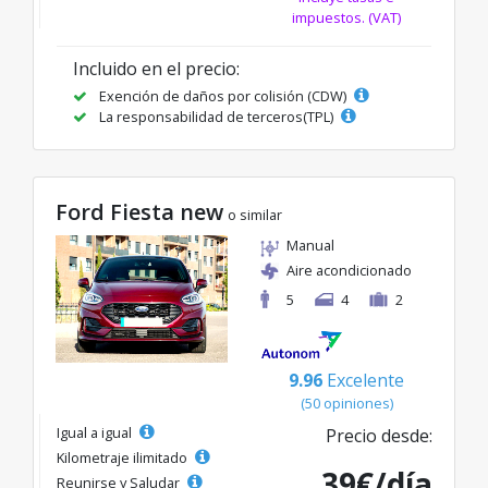
impuestos. (VAT)
Incluido en el precio:
Exención de daños por colisión (CDW)
La responsabilidad de terceros(TPL)
Ford Fiesta new
o similar
Manual
Aire acondicionado
5
4
2
9.96
Excelente
(50 opiniones)
Igual a igual
Precio desde:
Kilometraje ilimitado
39€/día
Reunirse y Saludar