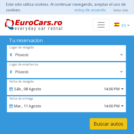
Este sitio utiliza cookies. Al continuar navegando, aceptas el uso de
cookies.
estoy de acuerdo
Saber más
ES
Tu reservacion
Lugar de recogida
Ploiesti
Lugar de enseñanza
Ploiesti
Fecha de recogida
Sáb.,
08
Agosto
14:00 PM
Fecha de entrega
Mar.,
11
Agosto
14:00 PM
Buscar autos