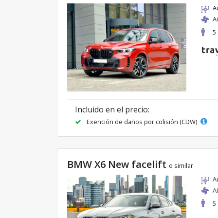
A
A
5
Incluido en el precio:
Exención de daños por colisión (CDW)
BMW X6 New facelift
o similar
A
A
5