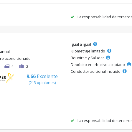
La responsabilidad de tercero
Igual a igual
Kilometraje limitado
anual
Reunirse y Saludar
ire acondicionado
Depósito en efectivo aceptado
4
2
Conductor adicional incluido
9.66
Excelente
(213 opiniones)
La responsabilidad de tercero