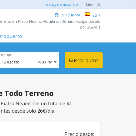
estoy de acuerdo
Saber más
Su cuenta
ES
rreno en Piatra Neamt. Alquila un Renault Kadjar barato
por 26€/día
aeropuerto
 entrega
Buscar autos
,
12
Agosto
14:00 PM
se Todo Terreno
 Piatra Neamt. De un total de 41
entes desde solo 26€/día.
Precio desde: