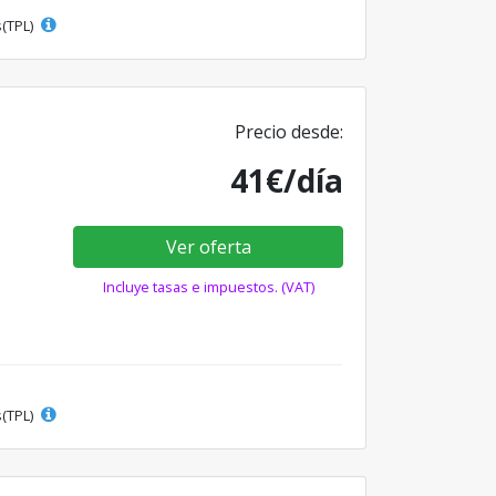
s(TPL)
Precio desde:
41€/día
Ver oferta
Incluye tasas e impuestos. (VAT)
s(TPL)