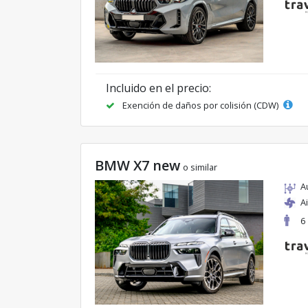
Incluido en el precio:
Exención de daños por colisión (CDW)
BMW X7 new
o similar
A
A
6