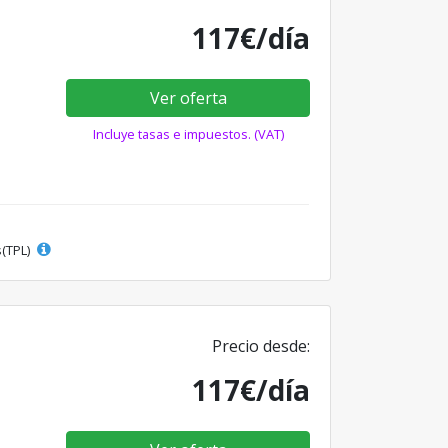
117€/día
Ver oferta
Incluye tasas e impuestos. (VAT)
s(TPL)
Precio desde:
117€/día