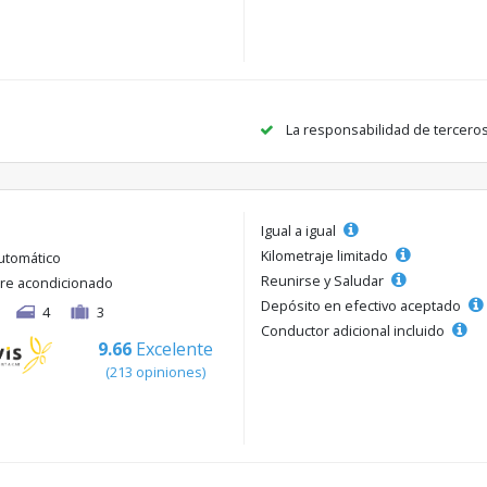
La responsabilidad de tercero
Igual a igual
Kilometraje limitado
utomático
Reunirse y Saludar
ire acondicionado
Depósito en efectivo aceptado
4
3
Conductor adicional incluido
9.66
Excelente
(213 opiniones)