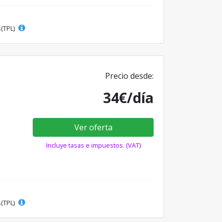
s(TPL)
Precio desde:
34€/día
Ver oferta
Incluye tasas e impuestos. (VAT)
s(TPL)