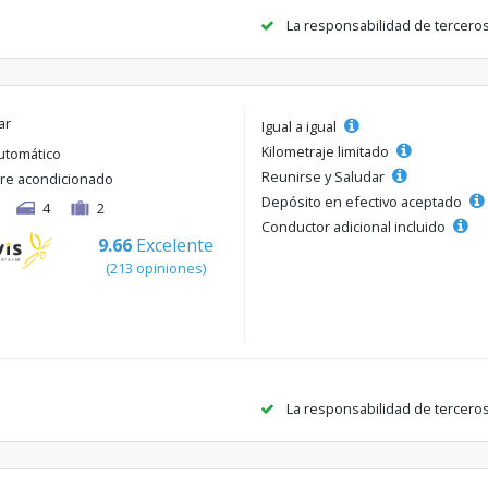
La responsabilidad de tercero
ar
Igual a igual
Kilometraje limitado
utomático
Reunirse y Saludar
ire acondicionado
Depósito en efectivo aceptado
4
2
Conductor adicional incluido
9.66
Excelente
(213 opiniones)
La responsabilidad de tercero