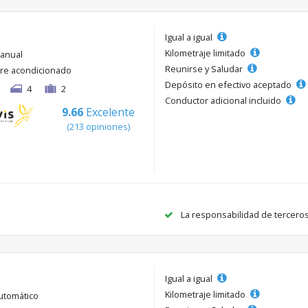
Igual a igual
Kilometraje limitado
anual
Reunirse y Saludar
ire acondicionado
Depósito en efectivo aceptado
4
2
Conductor adicional incluido
9.66
Excelente
(213 opiniones)
La responsabilidad de tercero
Igual a igual
Kilometraje limitado
utomático