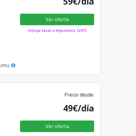
59€/día
Ver oferta
Incluye tasas e impuestos. (VAT)
s(TPL)
Precio desde:
49€/día
Ver oferta