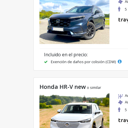
A
5
Incluido en el precio:
Exención de daños por colisión (CDW)
Honda HR-V new
o similar
A
A
5