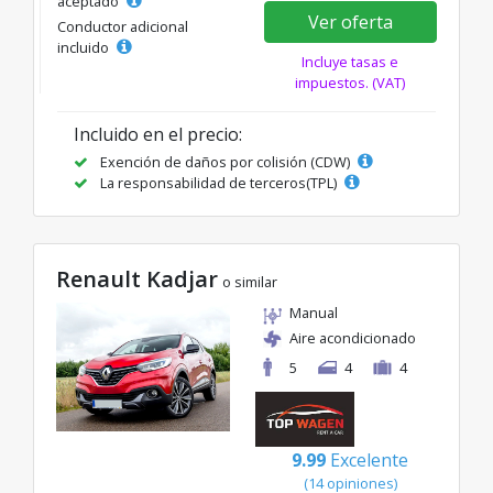
aceptado
Ver oferta
Conductor adicional
incluido
Incluye tasas e
impuestos. (VAT)
Incluido en el precio:
Exención de daños por colisión (CDW)
La responsabilidad de terceros(TPL)
Renault Kadjar
o similar
Manual
Aire acondicionado
5
4
4
9.99
Excelente
(14 opiniones)