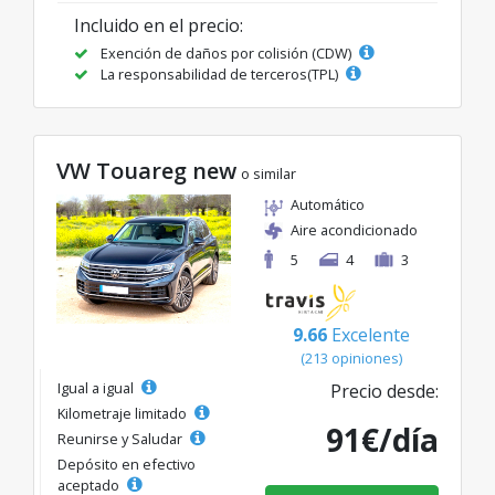
Incluido en el precio:
Exención de daños por colisión (CDW)
La responsabilidad de terceros(TPL)
VW Touareg new
o similar
Automático
Aire acondicionado
5
4
3
9.66
Excelente
(213 opiniones)
Igual a igual
Precio desde:
Kilometraje limitado
91€/día
Reunirse y Saludar
Depósito en efectivo
aceptado