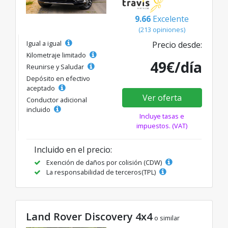
9.66
Excelente
(213 opiniones)
Igual a igual
Precio desde:
Kilometraje limitado
49€/día
Reunirse y Saludar
Depósito en efectivo
aceptado
Ver oferta
Conductor adicional
incluido
Incluye tasas e
impuestos. (VAT)
Incluido en el precio:
Exención de daños por colisión (CDW)
La responsabilidad de terceros(TPL)
Land Rover Discovery 4x4
o similar