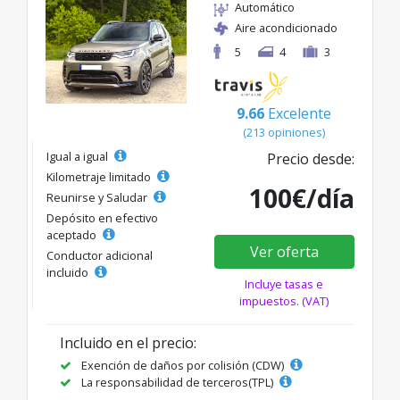
Automático
Aire acondicionado
5
4
3
9.66
Excelente
(213 opiniones)
Igual a igual
Precio desde:
Kilometraje limitado
100€/día
Reunirse y Saludar
Depósito en efectivo
aceptado
Ver oferta
Conductor adicional
incluido
Incluye tasas e
impuestos. (VAT)
Incluido en el precio:
Exención de daños por colisión (CDW)
La responsabilidad de terceros(TPL)