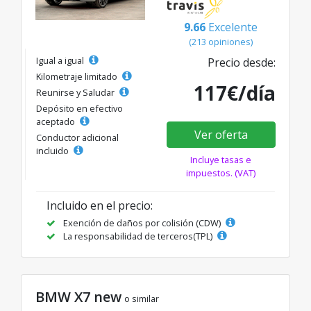
9.66
Excelente
(213 opiniones)
Igual a igual
Precio desde:
Kilometraje limitado
117€/día
Reunirse y Saludar
Depósito en efectivo
aceptado
Ver oferta
Conductor adicional
incluido
Incluye tasas e
impuestos. (VAT)
Incluido en el precio:
Exención de daños por colisión (CDW)
La responsabilidad de terceros(TPL)
BMW X7 new
o similar