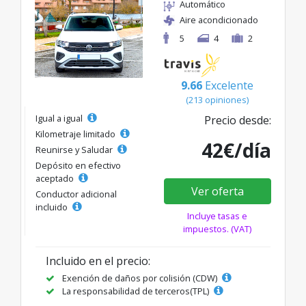
Automático
Aire acondicionado
5
4
2
9.66
Excelente
(213 opiniones)
Igual a igual
Precio desde:
Kilometraje limitado
42€/día
Reunirse y Saludar
Depósito en efectivo
aceptado
Ver oferta
Conductor adicional
incluido
Incluye tasas e
impuestos. (VAT)
Incluido en el precio:
Exención de daños por colisión (CDW)
La responsabilidad de terceros(TPL)