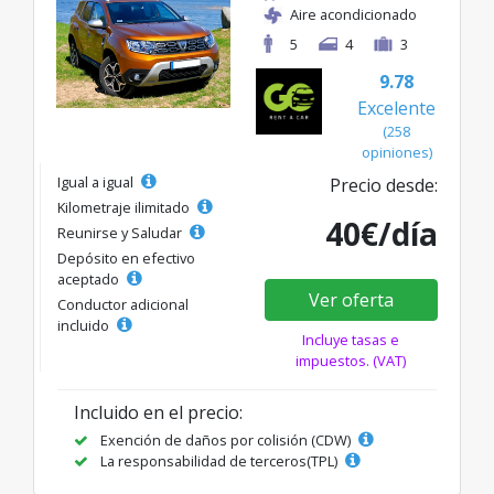
Aire acondicionado
5
4
3
9.78
Excelente
(258
opiniones)
Igual a igual
Precio desde:
Kilometraje ilimitado
40€/día
Reunirse y Saludar
Depósito en efectivo
aceptado
Ver oferta
Conductor adicional
incluido
Incluye tasas e
impuestos. (VAT)
Incluido en el precio:
Exención de daños por colisión (CDW)
La responsabilidad de terceros(TPL)