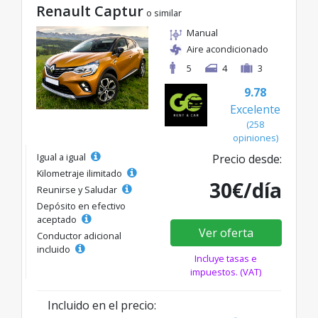
Renault Captur
o similar
Manual
Aire acondicionado
5
4
3
9.78
Excelente
(258
opiniones)
Igual a igual
Precio desde:
Kilometraje ilimitado
30€/día
Reunirse y Saludar
Depósito en efectivo
aceptado
Ver oferta
Conductor adicional
incluido
Incluye tasas e
impuestos. (VAT)
Incluido en el precio: