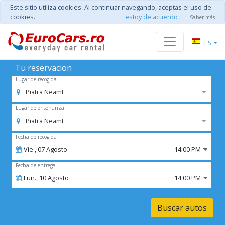
Este sitio utiliza cookies. Al continuar navegando, aceptas el uso de
cookies.
estoy de acuerdo
Saber más
ES
Tu reservacion
Lugar de recogida
Piatra Neamt
Lugar de enseñanza
Piatra Neamt
Fecha de recogida
Vie.,
07
Agosto
14:00 PM
Fecha de entrega
Lun.,
10
Agosto
14:00 PM
Buscar autos