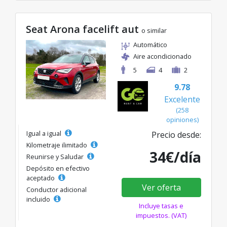
Seat Arona facelift aut
o similar
Automático
Aire acondicionado
5
4
2
9.78
Excelente
(258
opiniones)
Igual a igual
Precio desde:
Kilometraje ilimitado
34€/día
Reunirse y Saludar
Depósito en efectivo
aceptado
Ver oferta
Conductor adicional
incluido
Incluye tasas e
impuestos. (VAT)