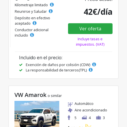
Kilometraje limitado
42€/día
Reunirse y Saludar
Depósito en efectivo
aceptado
Ver oferta
Conductor adicional
incluido
Incluye tasas e
impuestos. (VAT)
Incluido en el precio:
Exención de daños por colisión (CDW)
La responsabilidad de terceros(TPL)
VW Amarok
o similar
Automático
Aire acondicionado
5
4
3