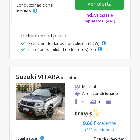
Ver oferta
Conductor adicional
incluido
Incluye tasas e
impuestos. (VAT)
Incluido en el precio:
Exención de daños por colisión (CDW)
La responsabilidad de terceros(TPL)
Suzuki VITARA
o similar
Manual
Aire acondicionado
5
4
3
9.66
Excelente
(213 opiniones)
Igual a igual
Precio desde: