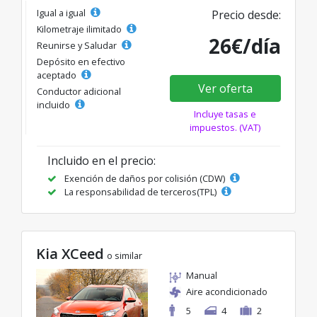
Igual a igual
Precio desde:
Kilometraje ilimitado
26€/día
Reunirse y Saludar
Depósito en efectivo
aceptado
Ver oferta
Conductor adicional
incluido
Incluye tasas e
impuestos. (VAT)
Incluido en el precio:
Exención de daños por colisión (CDW)
La responsabilidad de terceros(TPL)
Kia XCeed
o similar
Manual
Aire acondicionado
5
4
2