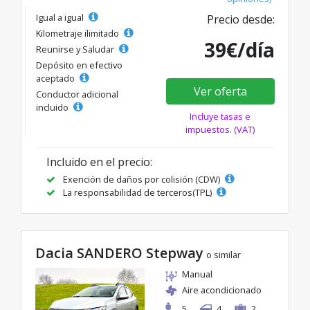
Igual a igual
Precio desde:
Kilometraje ilimitado
39€/día
Reunirse y Saludar
Depósito en efectivo
aceptado
Ver oferta
Conductor adicional
incluido
Incluye tasas e
impuestos. (VAT)
Incluido en el precio:
Exención de daños por colisión (CDW)
La responsabilidad de terceros(TPL)
Dacia SANDERO Stepway
o similar
Manual
Aire acondicionado
5
4
2