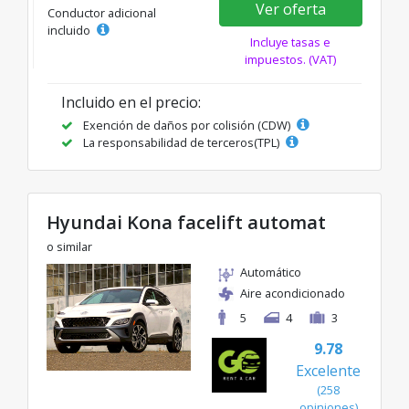
Ver oferta
Conductor adicional
incluido
Incluye tasas e
impuestos. (VAT)
Incluido en el precio:
Exención de daños por colisión (CDW)
La responsabilidad de terceros(TPL)
Hyundai Kona facelift automat
o similar
Automático
Aire acondicionado
5
4
3
9.78
Excelente
(258
opiniones)