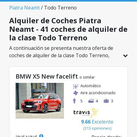
Piatra Neamt
/ Todo Terreno
Alquiler de Coches Piatra
Neamt - 41 coches de alquiler de
la clase Todo Terreno
A continuación se presenta nuestra oferta de
coches de alquiler de la clase Todo Terreno,
disponible en Piatra Neamt. De un total de 41
vehículos en esta ubicación, puedes elegir el
BMW X5 New facelift
modelo ideal de la categoría seleccionada, con
o similar
tarifas excelentes desde solo 26€/día.
Automático
Aire acondicionado
5
4
3
9.66
Excelente
(213 opiniones)
Igual a igual