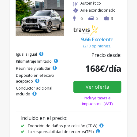
Automático
Aire acondicionado
6
5
3
9.66
Excelente
(213 opiniones)
Igual a igual
Precio desde:
Kilometraje limitado
168€/día
Reunirse y Saludar
Depósito en efectivo
aceptado
Ver oferta
Conductor adicional
incluido
Incluye tasas e
impuestos. (VAT)
Incluido en el precio:
Exención de daños por colisión (CDW)
La responsabilidad de terceros(TPL)