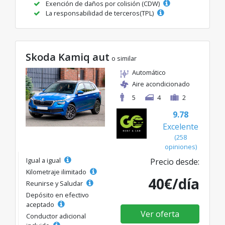
Exención de daños por colisión (CDW)
La responsabilidad de terceros(TPL)
Skoda Kamiq aut
o similar
Automático
Aire acondicionado
5
4
2
9.78
Excelente
(258
opiniones)
Igual a igual
Precio desde:
Kilometraje ilimitado
40€/día
Reunirse y Saludar
Depósito en efectivo
aceptado
Ver oferta
Conductor adicional