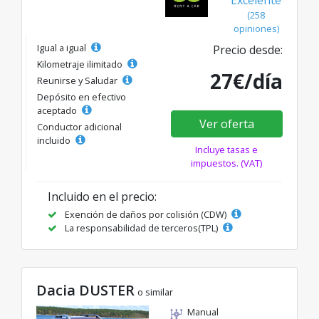
Excelente
(258
opiniones)
Igual a igual
Precio desde:
Kilometraje ilimitado
27€/día
Reunirse y Saludar
Depósito en efectivo
aceptado
Ver oferta
Conductor adicional
incluido
Incluye tasas e
impuestos. (VAT)
Incluido en el precio:
Exención de daños por colisión (CDW)
La responsabilidad de terceros(TPL)
Dacia DUSTER
o similar
Manual