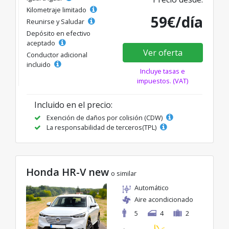
Kilometraje limitado
59€/día
Reunirse y Saludar
Depósito en efectivo
aceptado
Ver oferta
Conductor adicional
incluido
Incluye tasas e
impuestos. (VAT)
Incluido en el precio:
Exención de daños por colisión (CDW)
La responsabilidad de terceros(TPL)
Honda HR-V new
o similar
Automático
Aire acondicionado
5
4
2