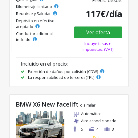
Precio desde:
Kilometraje limitado
117€/día
Reunirse y Saludar
Depósito en efectivo
aceptado
Ver oferta
Conductor adicional
incluido
Incluye tasas e
impuestos. (VAT)
Incluido en el precio:
Exención de daños por colisión (CDW)
La responsabilidad de terceros(TPL)
BMW X6 New facelift
o similar
Automático
Aire acondicionado
5
4
3