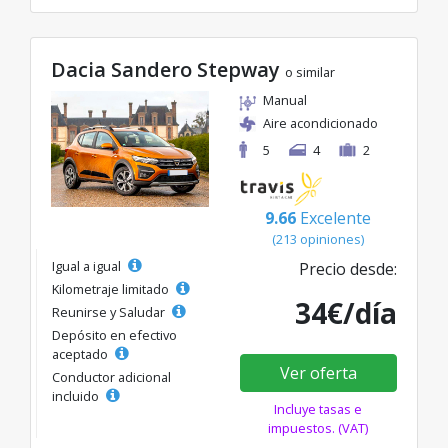
Dacia Sandero Stepway
o similar
Manual
Aire acondicionado
5
4
2
9.66
Excelente
(213 opiniones)
Igual a igual
Precio desde:
Kilometraje limitado
34€/día
Reunirse y Saludar
Depósito en efectivo
aceptado
Ver oferta
Conductor adicional
incluido
Incluye tasas e
impuestos. (VAT)