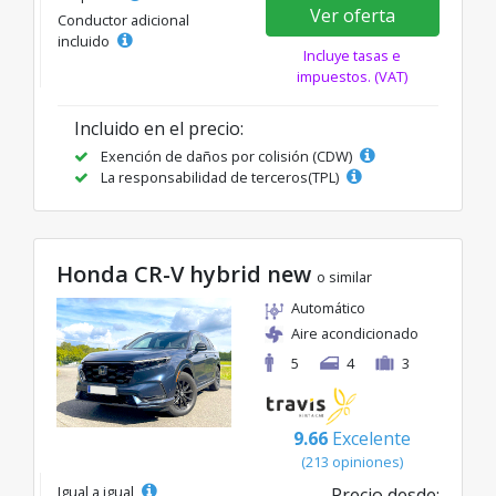
Ver oferta
Conductor adicional
incluido
Incluye tasas e
impuestos. (VAT)
Incluido en el precio:
Exención de daños por colisión (CDW)
La responsabilidad de terceros(TPL)
Honda CR-V hybrid new
o similar
Automático
Aire acondicionado
5
4
3
9.66
Excelente
(213 opiniones)
Igual a igual
Precio desde: