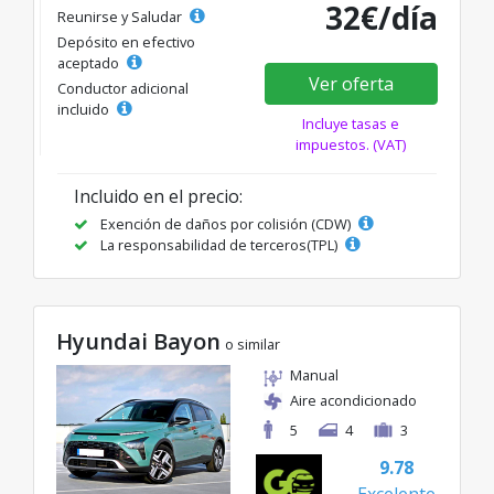
32€/día
Reunirse y Saludar
Depósito en efectivo
aceptado
Ver oferta
Conductor adicional
incluido
Incluye tasas e
impuestos. (VAT)
Incluido en el precio:
Exención de daños por colisión (CDW)
La responsabilidad de terceros(TPL)
Hyundai Bayon
o similar
Manual
Aire acondicionado
5
4
3
9.78