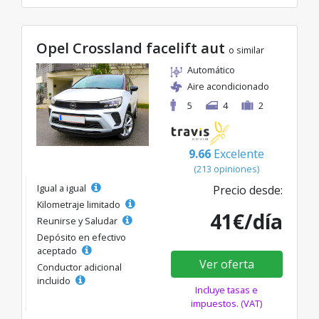
Opel Crossland facelift aut
o similar
Automático
Aire acondicionado
5
4
2
9.66
Excelente
(213 opiniones)
Igual a igual
Precio desde:
Kilometraje limitado
41€/día
Reunirse y Saludar
Depósito en efectivo
aceptado
Ver oferta
Conductor adicional
incluido
Incluye tasas e
impuestos. (VAT)