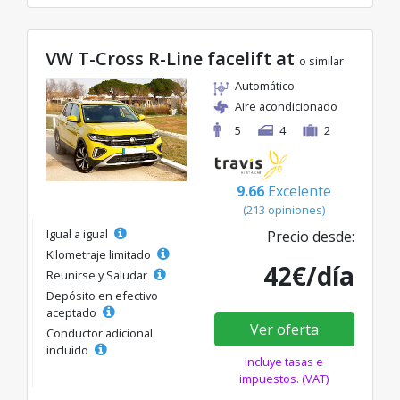
VW T-Cross R-Line facelift at
o similar
Automático
Aire acondicionado
5
4
2
9.66
Excelente
(213 opiniones)
Igual a igual
Precio desde:
Kilometraje limitado
42€/día
Reunirse y Saludar
Depósito en efectivo
aceptado
Ver oferta
Conductor adicional
incluido
Incluye tasas e
impuestos. (VAT)