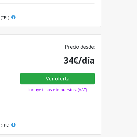
s(TPL)
Precio desde:
34€/día
Ver oferta
Incluye tasas e impuestos. (VAT)
s(TPL)