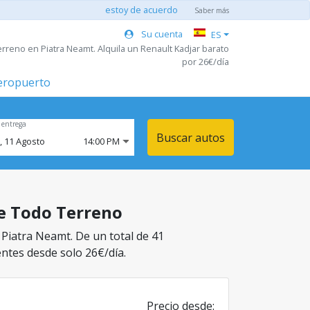
estoy de acuerdo
Saber más
Su cuenta
ES
rreno en Piatra Neamt. Alquila un Renault Kadjar barato
por 26€/día
aeropuerto
 entrega
Buscar autos
,
11
Agosto
14:00 PM
se Todo Terreno
 Piatra Neamt. De un total de 41
entes desde solo 26€/día.
Precio desde: