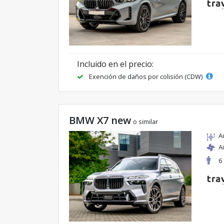
Incluido en el precio:
Exención de daños por colisión (CDW)
BMW X7 new
o similar
A
A
6