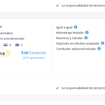
La responsabilidad de tercero
ar
Igual a igual
Kilometraje limitado
utomático
Reunirse y Saludar
ire acondicionado
Depósito en efectivo aceptado
4
2
Conductor adicional incluido
9.66
Excelente
(213 opiniones)
La responsabilidad de tercero