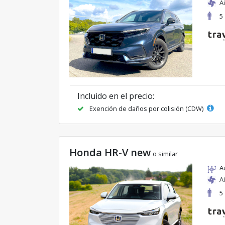
A
5
Incluido en el precio:
Exención de daños por colisión (CDW)
Honda HR-V new
o similar
A
A
5