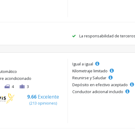
La responsabilidad de tercero
Igual a igual
Kilometraje limitado
utomático
Reunirse y Saludar
ire acondicionado
Depósito en efectivo aceptado
4
3
Conductor adicional incluido
9.66
Excelente
(213 opiniones)