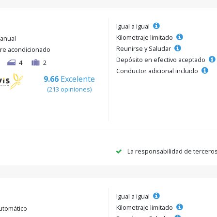
Igual a igual
Kilometraje limitado
anual
Reunirse y Saludar
ire acondicionado
Depósito en efectivo aceptado
4
2
Conductor adicional incluido
9.66
Excelente
(213 opiniones)
La responsabilidad de tercero
Igual a igual
Kilometraje limitado
utomático