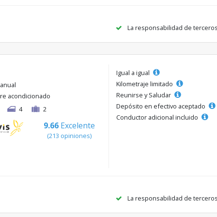
La responsabilidad de tercero
Igual a igual
Kilometraje limitado
anual
Reunirse y Saludar
ire acondicionado
Depósito en efectivo aceptado
4
2
Conductor adicional incluido
9.66
Excelente
(213 opiniones)
La responsabilidad de tercero