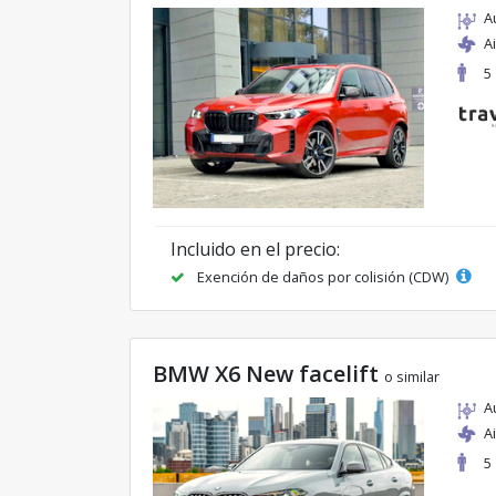
A
A
5
Incluido en el precio:
Exención de daños por colisión (CDW)
BMW X6 New facelift
o similar
A
A
5