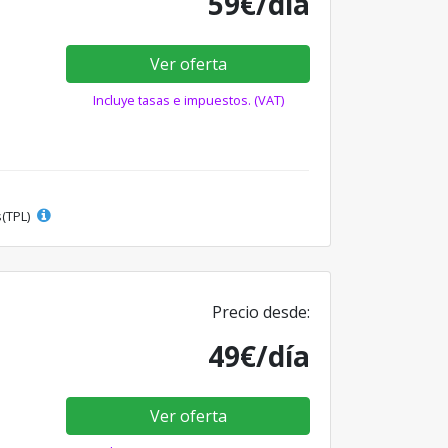
59€/día
Ver oferta
Incluye tasas e impuestos. (VAT)
s(TPL)
Precio desde:
49€/día
Ver oferta