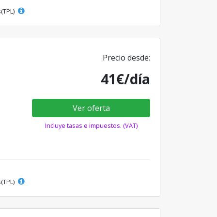
s(TPL)
Precio desde:
41€/día
Ver oferta
Incluye tasas e impuestos. (VAT)
s(TPL)