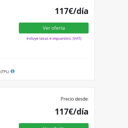
117€/día
Ver oferta
Incluye tasas e impuestos. (VAT)
s(TPL)
Precio desde:
117€/día